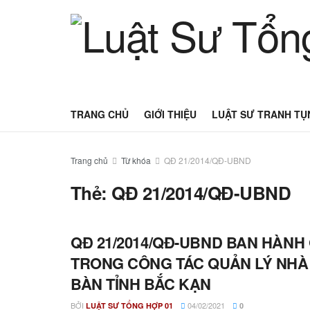
TRANG CHỦ
GIỚI THIỆU
LUẬT SƯ TRANH TỤ
Trang chủ
Từ khóa
QĐ 21/2014/QĐ-UBND
Thẻ:
QĐ 21/2014/QĐ-UBND
QĐ 21/2014/QĐ-UBND BAN HÀNH
TRONG CÔNG TÁC QUẢN LÝ NHÀ 
BÀN TỈNH BẮC KẠN
BỞI
04/02/2021
LUẬT SƯ TỔNG HỢP 01
0