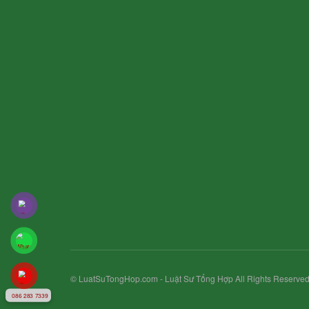
© LuatSuTongHop.com - Luật Sư Tổng Hợp All Rights Reserved
086 283 7339