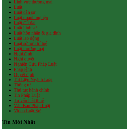
Lĩnh vực thương mại
Luật
Luật dân sự
Luật doanh nghiệp
Luật đất đai
Luật hình sự
Luật hôn nhân & gia đình
Luật lao động
Luật sở hữu trí tuệ
Luật thương mại
Nghị định
Nghị quyết
Nghiên Cứu Pháp Luật
Pháp lệnh
Quyết định
Tài Liệu Ngành Luật
Thông tư
Thủ tục hành chính
Tin Pháp Luật
Tư vấn luật thuế
Văn Bản Pháp Luật
Video Luật Sư
Tin Mới Nhất