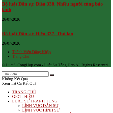
Bộ luật Dân sự: Điều 338. Nhiều người cùng bảo
lãnh
26/07/2026
Bộ luật Dân sự: Điều 337. Thù lao
26/07/2026
Thành Viên Đăng Nhập
Trang Chủ
© LuatSuTongHop.com - Luật Sư Tổng Hợp All Rights Reserved.
Không Kết Quả
Xem Tất Cả Kết Quả
TRANG CHỦ
GIỚI THIỆU
LUẬT SƯ TRANH TỤNG
LĨNH VỰC DÂN SỰ
LĨNH VỰC HÌNH SỰ