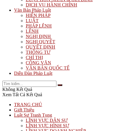
DỊCH VỤ HÀNH CHÍNH
Văn Bản Pháp Luật
HIẾN PHÁP
LUẬT
PHÁP LỆNH
LỆNH
NGHỊ ĐỊNH
NGHỊ QUYẾT
QUYẾT ĐỊNH
THÔNG TƯ
CHỈ THỊ
CÔNG VĂN
VĂN BẢN QUỐC TẾ
Diễn Đàn Pháp Luật
Không Kết Quả
Xem Tất Cả Kết Quả
TRANG CHỦ
Giới Thiệu
Luật Sư Tranh Tụng
LĨNH VỰC DÂN SỰ
LĨNH VỰC HÌNH SỰ
LĨNH VỰC DOANH NGHIỆP