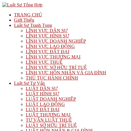
TRANG CHỦ
Giới Thiệu
Luật Sư Tranh Tụng
LĨNH VỰC DÂN SỰ
LĨNH VỰC HÌNH SỰ
LĨNH VỰC DOANH NGHIỆP
LĨNH VỰC LAO ĐỘNG
LĨNH VỰC ĐẤT ĐAI
LĨNH VỰC THƯƠNG MẠI
LĨNH VỰC THUẾ
LĨNH VỰC SỞ HỮU TRÍ TUỆ
LĨNH VỰC HÔN NHÂN VÀ GIA ĐÌNH
THỦ TỤC HÀNH CHÍNH
Luật Sư Tư Vấn
LUẬT DÂN SỰ
LUẬT HÌNH SỰ
LUẬT DOANH NGHIỆP
LUẬT LAO ĐỘNG
LUẬT ĐẤT ĐAI
LUẬT THƯƠNG MẠI
TƯ VẤN LUẬT THUẾ
LUẬT SỞ HỮU TRÍ TUỆ
LUẬT HÔN NHÂN & GIA ĐÌNH