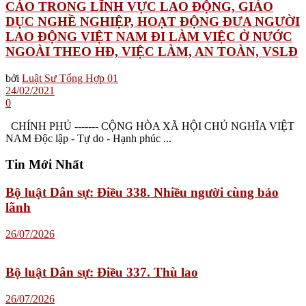
CÁO TRONG LĨNH VỰC LAO ĐỘNG, GIÁO
DỤC NGHỀ NGHIỆP, HOẠT ĐỘNG ĐƯA NGƯỜI
LAO ĐỘNG VIỆT NAM ĐI LÀM VIỆC Ở NƯỚC
NGOÀI THEO HĐ, VIỆC LÀM, AN TOÀN, VSLĐ
bởi
Luật Sư Tổng Hợp 01
24/02/2021
0
CHÍNH PHỦ ------- CỘNG HÒA XÃ HỘI CHỦ NGHĨA VIỆT
NAM Độc lập - Tự do - Hạnh phúc ...
Tin Mới Nhất
Bộ luật Dân sự: Điều 338. Nhiều người cùng bảo
lãnh
26/07/2026
Bộ luật Dân sự: Điều 337. Thù lao
26/07/2026