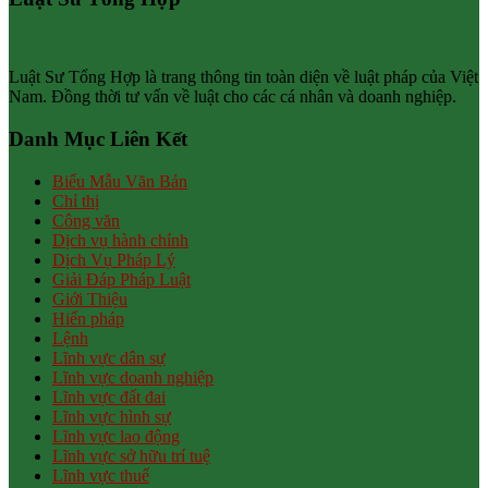
Luật Sư Tổng Hợp là trang thông tin toàn diện về luật pháp của Việt
Nam. Đồng thời tư vấn về luật cho các cá nhân và doanh nghiệp.
Danh Mục Liên Kết
Biểu Mẫu Văn Bản
Chỉ thị
Công văn
Dịch vụ hành chính
Dịch Vụ Pháp Lý
Giải Đáp Pháp Luật
Giới Thiệu
Hiến pháp
Lệnh
Lĩnh vực dân sự
Lĩnh vực doanh nghiệp
Lĩnh vực đất đai
Lĩnh vực hình sự
Lĩnh vực lao động
Lĩnh vực sở hữu trí tuệ
Lĩnh vực thuế