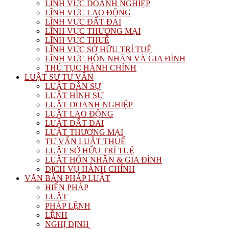
LĨNH VỰC DOANH NGHIỆP
LĨNH VỰC LAO ĐỘNG
LĨNH VỰC ĐẤT ĐAI
LĨNH VỰC THƯƠNG MẠI
LĨNH VỰC THUẾ
LĨNH VỰC SỞ HỮU TRÍ TUỆ
LĨNH VỰC HÔN NHÂN VÀ GIA ĐÌNH
THỦ TỤC HÀNH CHÍNH
LUẬT SƯ TƯ VẤN
LUẬT DÂN SỰ
LUẬT HÌNH SỰ
LUẬT DOANH NGHIỆP
LUẬT LAO ĐỘNG
LUẬT ĐẤT ĐAI
LUẬT THƯƠNG MẠI
TƯ VẤN LUẬT THUẾ
LUẬT SỞ HỮU TRÍ TUỆ
LUẬT HÔN NHÂN & GIA ĐÌNH
DỊCH VỤ HÀNH CHÍNH
VĂN BẢN PHÁP LUẬT
HIẾN PHÁP
LUẬT
PHÁP LỆNH
LỆNH
NGHỊ ĐỊNH