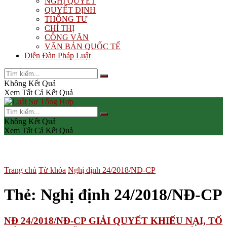
NGHỊ QUYẾT
QUYẾT ĐỊNH
THÔNG TƯ
CHỈ THỊ
CÔNG VĂN
VĂN BẢN QUỐC TẾ
Diễn Đàn Pháp Luật
Không Kết Quả
Xem Tất Cả Kết Quả
Không Kết Quả
Xem Tất Cả Kết Quả
Trang chủ
Từ khóa
Nghị định 24/2018/NĐ-CP
Thẻ:
Nghị định 24/2018/NĐ-CP
NĐ 24/2018/NĐ-CP GIẢI QUYẾT KHIẾU NẠI, TỐ