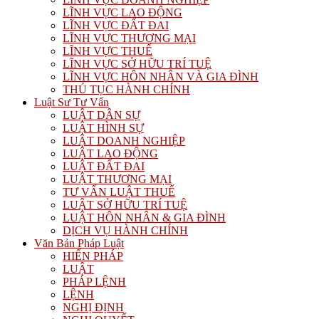
LĨNH VỰC LAO ĐỘNG
LĨNH VỰC ĐẤT ĐAI
LĨNH VỰC THƯƠNG MẠI
LĨNH VỰC THUẾ
LĨNH VỰC SỞ HỮU TRÍ TUỆ
LĨNH VỰC HÔN NHÂN VÀ GIA ĐÌNH
THỦ TỤC HÀNH CHÍNH
Luật Sư Tư Vấn
LUẬT DÂN SỰ
LUẬT HÌNH SỰ
LUẬT DOANH NGHIỆP
LUẬT LAO ĐỘNG
LUẬT ĐẤT ĐAI
LUẬT THƯƠNG MẠI
TƯ VẤN LUẬT THUẾ
LUẬT SỞ HỮU TRÍ TUỆ
LUẬT HÔN NHÂN & GIA ĐÌNH
DỊCH VỤ HÀNH CHÍNH
Văn Bản Pháp Luật
HIẾN PHÁP
LUẬT
PHÁP LỆNH
LỆNH
NGHỊ ĐỊNH