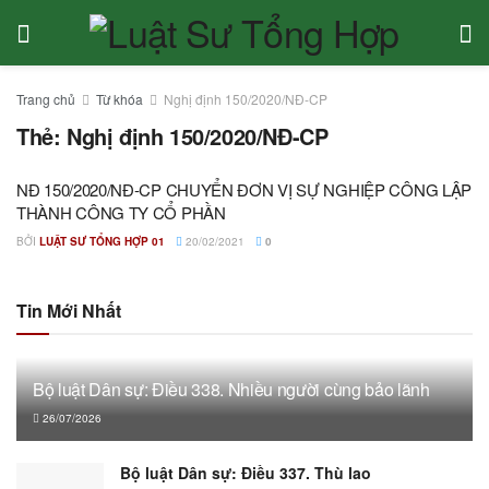
Trang chủ
Từ khóa
Nghị định 150/2020/NĐ-CP
Thẻ:
Nghị định 150/2020/NĐ-CP
NĐ 150/2020/NĐ-CP CHUYỂN ĐƠN VỊ SỰ NGHIỆP CÔNG LẬP
THÀNH CÔNG TY CỔ PHẦN
BỞI
LUẬT SƯ TỔNG HỢP 01
20/02/2021
0
Tin Mới Nhất
Bộ luật Dân sự: Điều 338. Nhiều người cùng bảo lãnh
26/07/2026
Bộ luật Dân sự: Điều 337. Thù lao