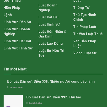
Giới Thiệu
Luật
Luật Doanh
Hiến Pháp
Thông Tư
Nghiệp
Lệnh
Thủ Tục Hành
Luật Đất Đai
Chính
Lĩnh Vực Dân Sự
Luật Hình Sự
Tin Pháp Luật
Lĩnh Vực Doanh
Luật Hôn Nhân &
Nghiệp
Tư Vấn Luật Thuế
Gia Đình
Lĩnh Vực Đất Đai
Văn Bản Pháp
Luật Lao Động
Luật
Lĩnh Vực Hình Sự
Luật Sở Hữu Trí
Video Luật Sư
Tuệ
Tin Mới Nhất
Bộ luật Dân sự: Điều 338. Nhiều người cùng bảo lãnh
26/07/2026
Bộ luật Dân sự: Điều 337. Thù lao
26/07/2026