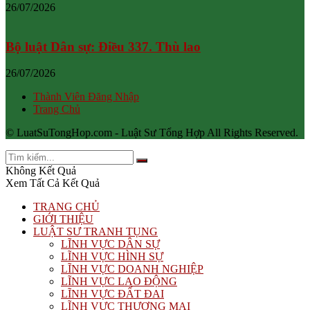
26/07/2026
Bộ luật Dân sự: Điều 337. Thù lao
26/07/2026
Thành Viên Đăng Nhập
Trang Chủ
© LuatSuTongHop.com - Luật Sư Tổng Hợp All Rights Reserved.
Không Kết Quả
Xem Tất Cả Kết Quả
TRANG CHỦ
GIỚI THIỆU
LUẬT SƯ TRANH TỤNG
LĨNH VỰC DÂN SỰ
LĨNH VỰC HÌNH SỰ
LĨNH VỰC DOANH NGHIỆP
LĨNH VỰC LAO ĐỘNG
LĨNH VỰC ĐẤT ĐAI
LĨNH VỰC THƯƠNG MẠI