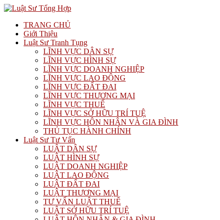
TRANG CHỦ
Giới Thiệu
Luật Sư Tranh Tụng
LĨNH VỰC DÂN SỰ
LĨNH VỰC HÌNH SỰ
LĨNH VỰC DOANH NGHIỆP
LĨNH VỰC LAO ĐỘNG
LĨNH VỰC ĐẤT ĐAI
LĨNH VỰC THƯƠNG MẠI
LĨNH VỰC THUẾ
LĨNH VỰC SỞ HỮU TRÍ TUỆ
LĨNH VỰC HÔN NHÂN VÀ GIA ĐÌNH
THỦ TỤC HÀNH CHÍNH
Luật Sư Tư Vấn
LUẬT DÂN SỰ
LUẬT HÌNH SỰ
LUẬT DOANH NGHIỆP
LUẬT LAO ĐỘNG
LUẬT ĐẤT ĐAI
LUẬT THƯƠNG MẠI
TƯ VẤN LUẬT THUẾ
LUẬT SỞ HỮU TRÍ TUỆ
LUẬT HÔN NHÂN & GIA ĐÌNH