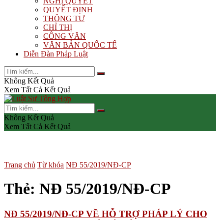
NGHỊ QUYẾT
QUYẾT ĐỊNH
THÔNG TƯ
CHỈ THỊ
CÔNG VĂN
VĂN BẢN QUỐC TẾ
Diễn Đàn Pháp Luật
Không Kết Quả
Xem Tất Cả Kết Quả
Không Kết Quả
Xem Tất Cả Kết Quả
Trang chủ
Từ khóa
NĐ 55/2019/NĐ-CP
Thẻ:
NĐ 55/2019/NĐ-CP
NĐ 55/2019/NĐ-CP VỀ HỖ TRỢ PHÁP LÝ CHO