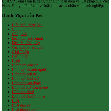
Luật Sư Tổng Hợp là trang thông tin toàn diện về luật pháp của Việt
Nam. Đồng thời tư vấn về luật cho các cá nhân và doanh nghiệp.
Danh Mục Liên Kết
Biểu Mẫu Văn Bản
Chỉ thị
Công văn
Dịch vụ hành chính
Dịch Vụ Pháp Lý
Giải Đáp Pháp Luật
Giới Thiệu
Hiến pháp
Lệnh
Lĩnh vực dân sự
Lĩnh vực doanh nghiệp
Lĩnh vực đất đai
Lĩnh vực hình sự
Lĩnh vực lao động
Lĩnh vực sở hữu trí tuệ
Lĩnh vực thuế
Lĩnh vực thương mại
Luật
Luật dân sự
Luật doanh nghiệp