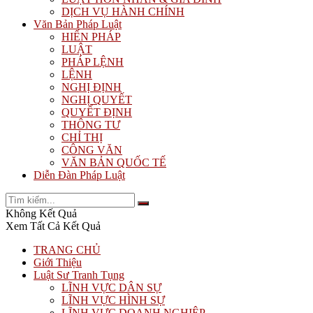
DỊCH VỤ HÀNH CHÍNH
Văn Bản Pháp Luật
HIẾN PHÁP
LUẬT
PHÁP LỆNH
LỆNH
NGHỊ ĐỊNH
NGHỊ QUYẾT
QUYẾT ĐỊNH
THÔNG TƯ
CHỈ THỊ
CÔNG VĂN
VĂN BẢN QUỐC TẾ
Diễn Đàn Pháp Luật
Không Kết Quả
Xem Tất Cả Kết Quả
TRANG CHỦ
Giới Thiệu
Luật Sư Tranh Tụng
LĨNH VỰC DÂN SỰ
LĨNH VỰC HÌNH SỰ
LĨNH VỰC DOANH NGHIỆP