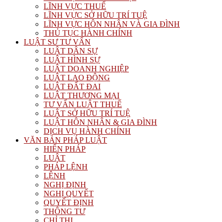
LĨNH VỰC THUẾ
LĨNH VỰC SỞ HỮU TRÍ TUỆ
LĨNH VỰC HÔN NHÂN VÀ GIA ĐÌNH
THỦ TỤC HÀNH CHÍNH
LUẬT SƯ TƯ VẤN
LUẬT DÂN SỰ
LUẬT HÌNH SỰ
LUẬT DOANH NGHIỆP
LUẬT LAO ĐỘNG
LUẬT ĐẤT ĐAI
LUẬT THƯƠNG MẠI
TƯ VẤN LUẬT THUẾ
LUẬT SỞ HỮU TRÍ TUỆ
LUẬT HÔN NHÂN & GIA ĐÌNH
DỊCH VỤ HÀNH CHÍNH
VĂN BẢN PHÁP LUẬT
HIẾN PHÁP
LUẬT
PHÁP LỆNH
LỆNH
NGHỊ ĐỊNH
NGHỊ QUYẾT
QUYẾT ĐỊNH
THÔNG TƯ
CHỈ THỊ