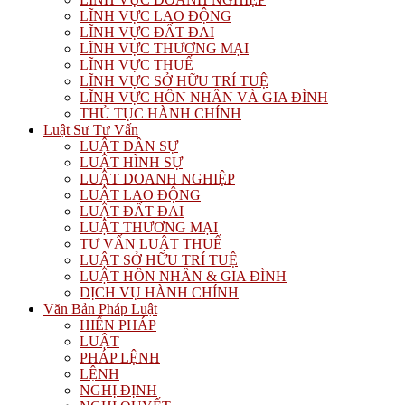
LĨNH VỰC LAO ĐỘNG
LĨNH VỰC ĐẤT ĐAI
LĨNH VỰC THƯƠNG MẠI
LĨNH VỰC THUẾ
LĨNH VỰC SỞ HỮU TRÍ TUỆ
LĨNH VỰC HÔN NHÂN VÀ GIA ĐÌNH
THỦ TỤC HÀNH CHÍNH
Luật Sư Tư Vấn
LUẬT DÂN SỰ
LUẬT HÌNH SỰ
LUẬT DOANH NGHIỆP
LUẬT LAO ĐỘNG
LUẬT ĐẤT ĐAI
LUẬT THƯƠNG MẠI
TƯ VẤN LUẬT THUẾ
LUẬT SỞ HỮU TRÍ TUỆ
LUẬT HÔN NHÂN & GIA ĐÌNH
DỊCH VỤ HÀNH CHÍNH
Văn Bản Pháp Luật
HIẾN PHÁP
LUẬT
PHÁP LỆNH
LỆNH
NGHỊ ĐỊNH