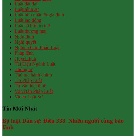
Luật đất đai
Luật hình sự
Luật hôn nhân & gia đình
Luật lao động
Luật sở hữu trí tuệ
Luật thương mại
Nghị định
Nghị quyết
Nghiên Cứu Pháp Luật
Pháp lệnh
Quyết định
Tài Liệu Ngành Luật
Thông tư
Thủ tục hành chính
Tin Pháp Luật
Tư vấn luật thuế
Văn Bản Pháp Luật
Video Luật Sư
Tin Mới Nhất
Bộ luật Dân sự: Điều 338. Nhiều người cùng bảo
lãnh