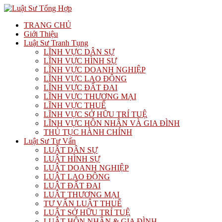
TRANG CHỦ
Giới Thiệu
Luật Sư Tranh Tụng
LĨNH VỰC DÂN SỰ
LĨNH VỰC HÌNH SỰ
LĨNH VỰC DOANH NGHIỆP
LĨNH VỰC LAO ĐỘNG
LĨNH VỰC ĐẤT ĐAI
LĨNH VỰC THƯƠNG MẠI
LĨNH VỰC THUẾ
LĨNH VỰC SỞ HỮU TRÍ TUỆ
LĨNH VỰC HÔN NHÂN VÀ GIA ĐÌNH
THỦ TỤC HÀNH CHÍNH
Luật Sư Tư Vấn
LUẬT DÂN SỰ
LUẬT HÌNH SỰ
LUẬT DOANH NGHIỆP
LUẬT LAO ĐỘNG
LUẬT ĐẤT ĐAI
LUẬT THƯƠNG MẠI
TƯ VẤN LUẬT THUẾ
LUẬT SỞ HỮU TRÍ TUỆ
LUẬT HÔN NHÂN & GIA ĐÌNH