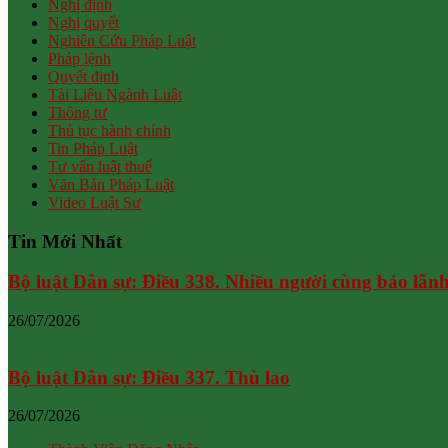
Nghị định
Nghị quyết
Nghiên Cứu Pháp Luật
Pháp lệnh
Quyết định
Tài Liệu Ngành Luật
Thông tư
Thủ tục hành chính
Tin Pháp Luật
Tư vấn luật thuế
Văn Bản Pháp Luật
Video Luật Sư
Tin Mới Nhất
Bộ luật Dân sự: Điều 338. Nhiều người cùng bảo lãn
26/07/2026
Bộ luật Dân sự: Điều 337. Thù lao
26/07/2026