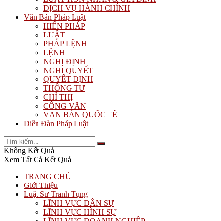
DỊCH VỤ HÀNH CHÍNH
Văn Bản Pháp Luật
HIẾN PHÁP
LUẬT
PHÁP LỆNH
LỆNH
NGHỊ ĐỊNH
NGHỊ QUYẾT
QUYẾT ĐỊNH
THÔNG TƯ
CHỈ THỊ
CÔNG VĂN
VĂN BẢN QUỐC TẾ
Diễn Đàn Pháp Luật
Không Kết Quả
Xem Tất Cả Kết Quả
TRANG CHỦ
Giới Thiệu
Luật Sư Tranh Tụng
LĨNH VỰC DÂN SỰ
LĨNH VỰC HÌNH SỰ
LĨNH VỰC DOANH NGHIỆP