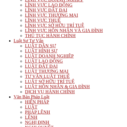
LĨNH VỰC LAO ĐỘNG
LĨNH VỰC ĐẤT ĐAI
LĨNH VỰC THƯƠNG MẠI
LĨNH VỰC THUẾ
LĨNH VỰC SỞ HỮU TRÍ TUỆ
LĨNH VỰC HÔN NHÂN VÀ GIA ĐÌNH
THỦ TỤC HÀNH CHÍNH
Luật Sư Tư Vấn
LUẬT DÂN SỰ
LUẬT HÌNH SỰ
LUẬT DOANH NGHIỆP
LUẬT LAO ĐỘNG
LUẬT ĐẤT ĐAI
LUẬT THƯƠNG MẠI
TƯ VẤN LUẬT THUẾ
LUẬT SỞ HỮU TRÍ TUỆ
LUẬT HÔN NHÂN & GIA ĐÌNH
DỊCH VỤ HÀNH CHÍNH
Văn Bản Pháp Luật
HIẾN PHÁP
LUẬT
PHÁP LỆNH
LỆNH
NGHỊ ĐỊNH