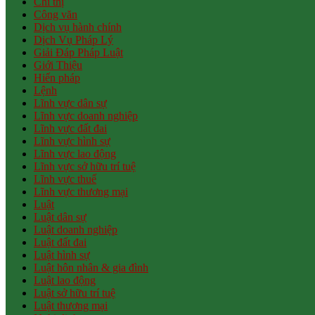
Chỉ thị
Công văn
Dịch vụ hành chính
Dịch Vụ Pháp Lý
Giải Đáp Pháp Luật
Giới Thiệu
Hiến pháp
Lệnh
Lĩnh vực dân sự
Lĩnh vực doanh nghiệp
Lĩnh vực đất đai
Lĩnh vực hình sự
Lĩnh vực lao động
Lĩnh vực sở hữu trí tuệ
Lĩnh vực thuế
Lĩnh vực thương mại
Luật
Luật dân sự
Luật doanh nghiệp
Luật đất đai
Luật hình sự
Luật hôn nhân & gia đình
Luật lao động
Luật sở hữu trí tuệ
Luật thương mại