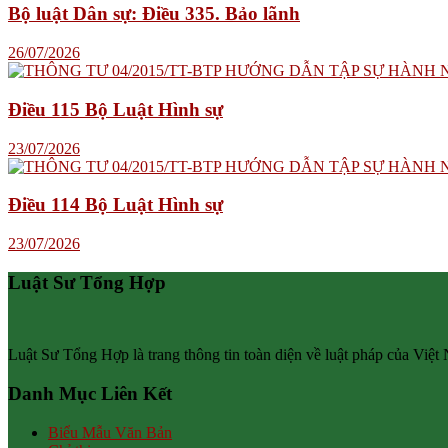
Bộ luật Dân sự: Điều 335. Bảo lãnh
26/07/2026
Điều 115 Bộ Luật Hình sự
23/07/2026
Điều 114 Bộ Luật Hình sự
23/07/2026
Luật Sư Tổng Hợp
Luật Sư Tổng Hợp là trang thông tin toàn diện về luật pháp của Việt
Danh Mục Liên Kết
Biểu Mẫu Văn Bản