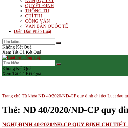
NGHỊ QUYẾT
QUYẾT ĐỊNH
THÔNG TƯ
CHỈ THỊ
CÔNG VĂN
VĂN BẢN QUỐC TẾ
Diễn Đàn Pháp Luật
Không Kết Quả
Xem Tất Cả Kết Quả
Không Kết Quả
Xem Tất Cả Kết Quả
Trang chủ
Từ khóa
NĐ 40/2020/NĐ-CP quy dinh chi tiet Luat dau t
Thẻ:
NĐ 40/2020/NĐ-CP quy dinh
NGHỊ ĐỊNH 40/2020/NĐ-CP QUY ĐỊNH CHI TIẾ