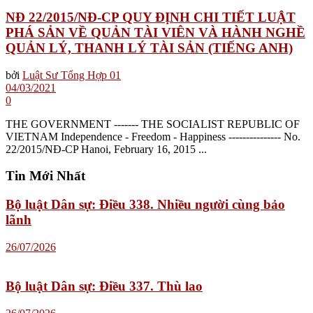
NĐ 22/2015/NĐ-CP QUY ĐỊNH CHI TIẾT LUẬT
PHÁ SẢN VỀ QUẢN TÀI VIÊN VÀ HÀNH NGHỀ
QUẢN LÝ, THANH LÝ TÀI SẢN (TIẾNG ANH)
bởi
Luật Sư Tổng Hợp 01
04/03/2021
0
THE GOVERNMENT ------- THE SOCIALIST REPUBLIC OF
VIETNAM Independence - Freedom - Happiness --------------- No.
22/2015/NĐ-CP Hanoi, February 16, 2015 ...
Tin Mới Nhất
Bộ luật Dân sự: Điều 338. Nhiều người cùng bảo
lãnh
26/07/2026
Bộ luật Dân sự: Điều 337. Thù lao