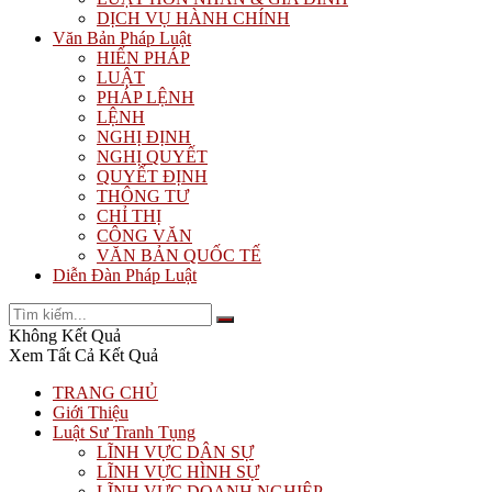
DỊCH VỤ HÀNH CHÍNH
Văn Bản Pháp Luật
HIẾN PHÁP
LUẬT
PHÁP LỆNH
LỆNH
NGHỊ ĐỊNH
NGHỊ QUYẾT
QUYẾT ĐỊNH
THÔNG TƯ
CHỈ THỊ
CÔNG VĂN
VĂN BẢN QUỐC TẾ
Diễn Đàn Pháp Luật
Không Kết Quả
Xem Tất Cả Kết Quả
TRANG CHỦ
Giới Thiệu
Luật Sư Tranh Tụng
LĨNH VỰC DÂN SỰ
LĨNH VỰC HÌNH SỰ
LĨNH VỰC DOANH NGHIỆP