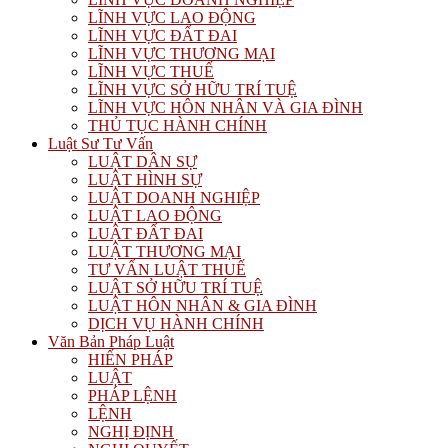
LĨNH VỰC LAO ĐỘNG
LĨNH VỰC ĐẤT ĐAI
LĨNH VỰC THƯƠNG MẠI
LĨNH VỰC THUẾ
LĨNH VỰC SỞ HỮU TRÍ TUỆ
LĨNH VỰC HÔN NHÂN VÀ GIA ĐÌNH
THỦ TỤC HÀNH CHÍNH
Luật Sư Tư Vấn
LUẬT DÂN SỰ
LUẬT HÌNH SỰ
LUẬT DOANH NGHIỆP
LUẬT LAO ĐỘNG
LUẬT ĐẤT ĐAI
LUẬT THƯƠNG MẠI
TƯ VẤN LUẬT THUẾ
LUẬT SỞ HỮU TRÍ TUỆ
LUẬT HÔN NHÂN & GIA ĐÌNH
DỊCH VỤ HÀNH CHÍNH
Văn Bản Pháp Luật
HIẾN PHÁP
LUẬT
PHÁP LỆNH
LỆNH
NGHỊ ĐỊNH