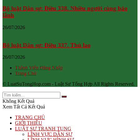
Bộ luật Dân sự: Điều 338. Nhiều người cùng bảo
lãnh
26/07/2026
Bộ luật Dân sự: Điều 337. Thù lao
26/07/2026
Thành Viên Đăng Nhập
Trang Chủ
© LuatSuTongHop.com - Luật Sư Tổng Hợp All Rights Reserved.
Không Kết Quả
Xem Tất Cả Kết Quả
TRANG CHỦ
GIỚI THIỆU
LUẬT SƯ TRANH TỤNG
LĨNH VỰC DÂN SỰ
LĨNH VỰC HÌNH SỰ