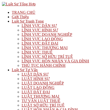
TRANG CHỦ
Giới Thiệu
Luật Sư Tranh Tụng
LĨNH VỰC DÂN SỰ
LĨNH VỰC HÌNH SỰ
LĨNH VỰC DOANH NGHIỆP
LĨNH VỰC LAO ĐỘNG
LĨNH VỰC ĐẤT ĐAI
LĨNH VỰC THƯƠNG MẠI
LĨNH VỰC THUẾ
LĨNH VỰC SỞ HỮU TRÍ TUỆ
LĨNH VỰC HÔN NHÂN VÀ GIA ĐÌNH
THỦ TỤC HÀNH CHÍNH
Luật Sư Tư Vấn
LUẬT DÂN SỰ
LUẬT HÌNH SỰ
LUẬT DOANH NGHIỆP
LUẬT LAO ĐỘNG
LUẬT ĐẤT ĐAI
LUẬT THƯƠNG MẠI
TƯ VẤN LUẬT THUẾ
LUẬT SỞ HỮU TRÍ TUỆ
LUẬT HÔN NHÂN & GIA ĐÌNH