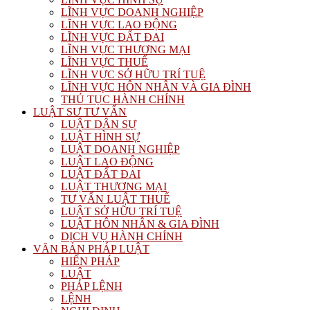
LĨNH VỰC DOANH NGHIỆP
LĨNH VỰC LAO ĐỘNG
LĨNH VỰC ĐẤT ĐAI
LĨNH VỰC THƯƠNG MẠI
LĨNH VỰC THUẾ
LĨNH VỰC SỞ HỮU TRÍ TUỆ
LĨNH VỰC HÔN NHÂN VÀ GIA ĐÌNH
THỦ TỤC HÀNH CHÍNH
LUẬT SƯ TƯ VẤN
LUẬT DÂN SỰ
LUẬT HÌNH SỰ
LUẬT DOANH NGHIỆP
LUẬT LAO ĐỘNG
LUẬT ĐẤT ĐAI
LUẬT THƯƠNG MẠI
TƯ VẤN LUẬT THUẾ
LUẬT SỞ HỮU TRÍ TUỆ
LUẬT HÔN NHÂN & GIA ĐÌNH
DỊCH VỤ HÀNH CHÍNH
VĂN BẢN PHÁP LUẬT
HIẾN PHÁP
LUẬT
PHÁP LỆNH
LỆNH