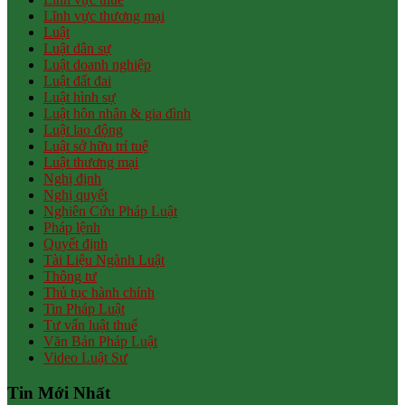
Lĩnh vực thương mại
Luật
Luật dân sự
Luật doanh nghiệp
Luật đất đai
Luật hình sự
Luật hôn nhân & gia đình
Luật lao động
Luật sở hữu trí tuệ
Luật thương mại
Nghị định
Nghị quyết
Nghiên Cứu Pháp Luật
Pháp lệnh
Quyết định
Tài Liệu Ngành Luật
Thông tư
Thủ tục hành chính
Tin Pháp Luật
Tư vấn luật thuế
Văn Bản Pháp Luật
Video Luật Sư
Tin Mới Nhất