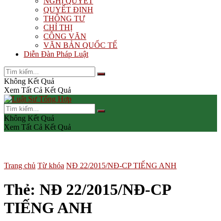
NGHỊ QUYẾT
QUYẾT ĐỊNH
THÔNG TƯ
CHỈ THỊ
CÔNG VĂN
VĂN BẢN QUỐC TẾ
Diễn Đàn Pháp Luật
Không Kết Quả
Xem Tất Cả Kết Quả
Không Kết Quả
Xem Tất Cả Kết Quả
Trang chủ
Từ khóa
NĐ 22/2015/NĐ-CP TIẾNG ANH
Thẻ:
NĐ 22/2015/NĐ-CP
TIẾNG ANH