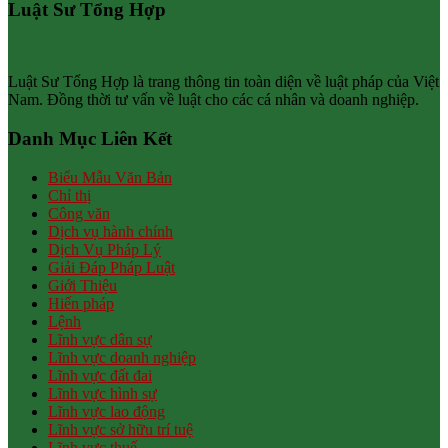
Luật Sư Tổng Hợp
Luật Sư Tổng Hợp là trang thông tin toàn diện về luật pháp của Việt
Nam. Đồng thời tư vấn về luật cho các cá nhân và doanh nghiệp.
Danh Mục Liên Kết
Biểu Mẫu Văn Bản
Chỉ thị
Công văn
Dịch vụ hành chính
Dịch Vụ Pháp Lý
Giải Đáp Pháp Luật
Giới Thiệu
Hiến pháp
Lệnh
Lĩnh vực dân sự
Lĩnh vực doanh nghiệp
Lĩnh vực đất đai
Lĩnh vực hình sự
Lĩnh vực lao động
Lĩnh vực sở hữu trí tuệ
Lĩnh vực thuế