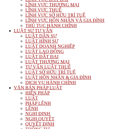
LĨNH VỰC THƯƠNG MẠI
LĨNH VỰC THUẾ
LĨNH VỰC SỞ HỮU TRÍ TUỆ
LĨNH VỰC HÔN NHÂN VÀ GIA ĐÌNH
THỦ TỤC HÀNH CHÍNH
LUẬT SƯ TƯ VẤN
LUẬT DÂN SỰ
LUẬT HÌNH SỰ
LUẬT DOANH NGHIỆP
LUẬT LAO ĐỘNG
LUẬT ĐẤT ĐAI
LUẬT THƯƠNG MẠI
TƯ VẤN LUẬT THUẾ
LUẬT SỞ HỮU TRÍ TUỆ
LUẬT HÔN NHÂN & GIA ĐÌNH
DỊCH VỤ HÀNH CHÍNH
VĂN BẢN PHÁP LUẬT
HIẾN PHÁP
LUẬT
PHÁP LỆNH
LỆNH
NGHỊ ĐỊNH
NGHỊ QUYẾT
QUYẾT ĐỊNH