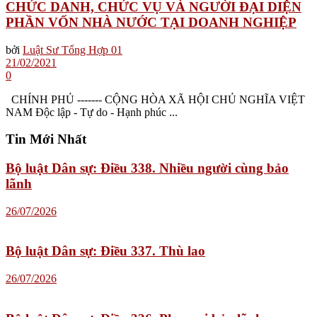
CHỨC DANH, CHỨC VỤ VÀ NGƯỜI ĐẠI DIỆN
PHẦN VỐN NHÀ NƯỚC TẠI DOANH NGHIỆP
bởi
Luật Sư Tổng Hợp 01
21/02/2021
0
CHÍNH PHỦ ------- CỘNG HÒA XÃ HỘI CHỦ NGHĨA VIỆT
NAM Độc lập - Tự do - Hạnh phúc ...
Tin Mới Nhất
Bộ luật Dân sự: Điều 338. Nhiều người cùng bảo
lãnh
26/07/2026
Bộ luật Dân sự: Điều 337. Thù lao
26/07/2026