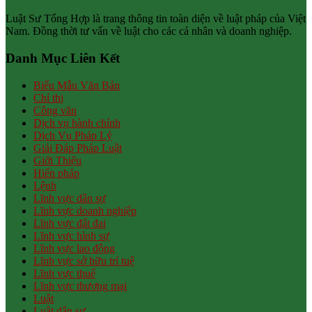
Luật Sư Tổng Hợp là trang thông tin toàn diện về luật pháp của Việt
Nam. Đồng thời tư vấn về luật cho các cá nhân và doanh nghiệp.
Danh Mục Liên Kết
Biểu Mẫu Văn Bản
Chỉ thị
Công văn
Dịch vụ hành chính
Dịch Vụ Pháp Lý
Giải Đáp Pháp Luật
Giới Thiệu
Hiến pháp
Lệnh
Lĩnh vực dân sự
Lĩnh vực doanh nghiệp
Lĩnh vực đất đai
Lĩnh vực hình sự
Lĩnh vực lao động
Lĩnh vực sở hữu trí tuệ
Lĩnh vực thuế
Lĩnh vực thương mại
Luật
Luật dân sự