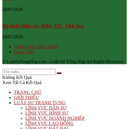
26/07/2026
Bộ luật Dân sự: Điều 337. Thù lao
26/07/2026
Thành Viên Đăng Nhập
Trang Chủ
© LuatSuTongHop.com - Luật Sư Tổng Hợp All Rights Reserved.
Không Kết Quả
Xem Tất Cả Kết Quả
TRANG CHỦ
GIỚI THIỆU
LUẬT SƯ TRANH TỤNG
LĨNH VỰC DÂN SỰ
LĨNH VỰC HÌNH SỰ
LĨNH VỰC DOANH NGHIỆP
LĨNH VỰC LAO ĐỘNG
LĨNH VỰC ĐẤT ĐAI