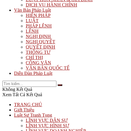
DỊCH VỤ HÀNH CHÍNH
Văn Bản Pháp Luật
HIẾN PHÁP
LUẬT
PHÁP LỆNH
LỆNH
NGHỊ ĐỊNH
NGHỊ QUYẾT
QUYẾT ĐỊNH
THÔNG TƯ
CHỈ THỊ
CÔNG VĂN
VĂN BẢN QUỐC TẾ
Diễn Đàn Pháp Luật
Không Kết Quả
Xem Tất Cả Kết Quả
TRANG CHỦ
Giới Thiệu
Luật Sư Tranh Tụng
LĨNH VỰC DÂN SỰ
LĨNH VỰC HÌNH SỰ
LĨNH VỰC DOANH NGHIỆP