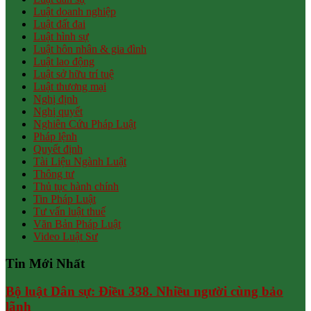
Luật doanh nghiệp
Luật đất đai
Luật hình sự
Luật hôn nhân & gia đình
Luật lao động
Luật sở hữu trí tuệ
Luật thương mại
Nghị định
Nghị quyết
Nghiên Cứu Pháp Luật
Pháp lệnh
Quyết định
Tài Liệu Ngành Luật
Thông tư
Thủ tục hành chính
Tin Pháp Luật
Tư vấn luật thuế
Văn Bản Pháp Luật
Video Luật Sư
Tin Mới Nhất
Bộ luật Dân sự: Điều 338. Nhiều người cùng bảo
lãnh