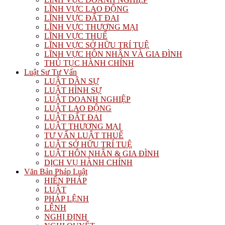
LĨNH VỰC LAO ĐỘNG
LĨNH VỰC ĐẤT ĐAI
LĨNH VỰC THƯƠNG MẠI
LĨNH VỰC THUẾ
LĨNH VỰC SỞ HỮU TRÍ TUỆ
LĨNH VỰC HÔN NHÂN VÀ GIA ĐÌNH
THỦ TỤC HÀNH CHÍNH
Luật Sư Tư Vấn
LUẬT DÂN SỰ
LUẬT HÌNH SỰ
LUẬT DOANH NGHIỆP
LUẬT LAO ĐỘNG
LUẬT ĐẤT ĐAI
LUẬT THƯƠNG MẠI
TƯ VẤN LUẬT THUẾ
LUẬT SỞ HỮU TRÍ TUỆ
LUẬT HÔN NHÂN & GIA ĐÌNH
DỊCH VỤ HÀNH CHÍNH
Văn Bản Pháp Luật
HIẾN PHÁP
LUẬT
PHÁP LỆNH
LỆNH
NGHỊ ĐỊNH