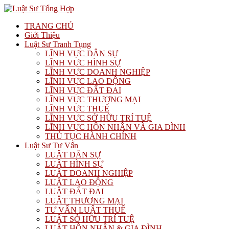
TRANG CHỦ
Giới Thiệu
Luật Sư Tranh Tụng
LĨNH VỰC DÂN SỰ
LĨNH VỰC HÌNH SỰ
LĨNH VỰC DOANH NGHIỆP
LĨNH VỰC LAO ĐỘNG
LĨNH VỰC ĐẤT ĐAI
LĨNH VỰC THƯƠNG MẠI
LĨNH VỰC THUẾ
LĨNH VỰC SỞ HỮU TRÍ TUỆ
LĨNH VỰC HÔN NHÂN VÀ GIA ĐÌNH
THỦ TỤC HÀNH CHÍNH
Luật Sư Tư Vấn
LUẬT DÂN SỰ
LUẬT HÌNH SỰ
LUẬT DOANH NGHIỆP
LUẬT LAO ĐỘNG
LUẬT ĐẤT ĐAI
LUẬT THƯƠNG MẠI
TƯ VẤN LUẬT THUẾ
LUẬT SỞ HỮU TRÍ TUỆ
LUẬT HÔN NHÂN & GIA ĐÌNH