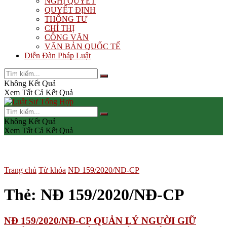
NGHỊ QUYẾT
QUYẾT ĐỊNH
THÔNG TƯ
CHỈ THỊ
CÔNG VĂN
VĂN BẢN QUỐC TẾ
Diễn Đàn Pháp Luật
Không Kết Quả
Xem Tất Cả Kết Quả
Không Kết Quả
Xem Tất Cả Kết Quả
Trang chủ
Từ khóa
NĐ 159/2020/NĐ-CP
Thẻ:
NĐ 159/2020/NĐ-CP
NĐ 159/2020/NĐ-CP QUẢN LÝ NGƯỜI GIỮ