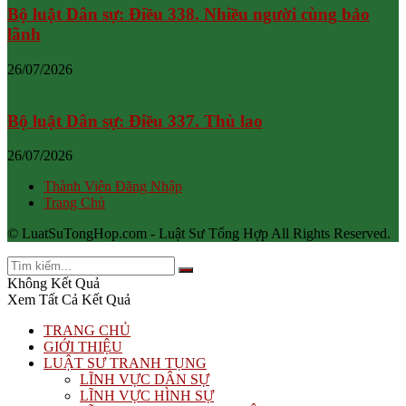
Bộ luật Dân sự: Điều 338. Nhiều người cùng bảo
lãnh
26/07/2026
Bộ luật Dân sự: Điều 337. Thù lao
26/07/2026
Thành Viên Đăng Nhập
Trang Chủ
© LuatSuTongHop.com - Luật Sư Tổng Hợp All Rights Reserved.
Không Kết Quả
Xem Tất Cả Kết Quả
TRANG CHỦ
GIỚI THIỆU
LUẬT SƯ TRANH TỤNG
LĨNH VỰC DÂN SỰ
LĨNH VỰC HÌNH SỰ