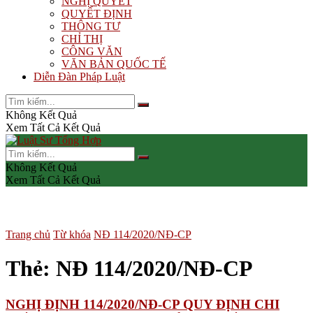
NGHỊ QUYẾT
QUYẾT ĐỊNH
THÔNG TƯ
CHỈ THỊ
CÔNG VĂN
VĂN BẢN QUỐC TẾ
Diễn Đàn Pháp Luật
Không Kết Quả
Xem Tất Cả Kết Quả
Không Kết Quả
Xem Tất Cả Kết Quả
Trang chủ
Từ khóa
NĐ 114/2020/NĐ-CP
Thẻ:
NĐ 114/2020/NĐ-CP
NGHỊ ĐỊNH 114/2020/NĐ-CP QUY ĐỊNH CHI