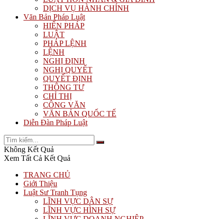
DỊCH VỤ HÀNH CHÍNH
Văn Bản Pháp Luật
HIẾN PHÁP
LUẬT
PHÁP LỆNH
LỆNH
NGHỊ ĐỊNH
NGHỊ QUYẾT
QUYẾT ĐỊNH
THÔNG TƯ
CHỈ THỊ
CÔNG VĂN
VĂN BẢN QUỐC TẾ
Diễn Đàn Pháp Luật
Không Kết Quả
Xem Tất Cả Kết Quả
TRANG CHỦ
Giới Thiệu
Luật Sư Tranh Tụng
LĨNH VỰC DÂN SỰ
LĨNH VỰC HÌNH SỰ
LĨNH VỰC DOANH NGHIỆP