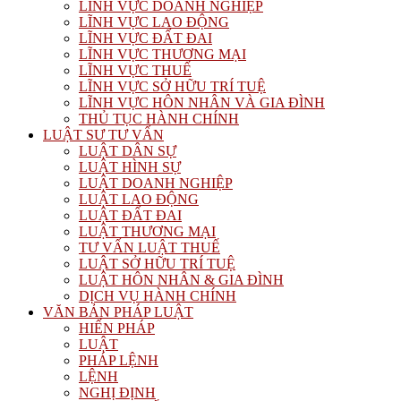
LĨNH VỰC DOANH NGHIỆP
LĨNH VỰC LAO ĐỘNG
LĨNH VỰC ĐẤT ĐAI
LĨNH VỰC THƯƠNG MẠI
LĨNH VỰC THUẾ
LĨNH VỰC SỞ HỮU TRÍ TUỆ
LĨNH VỰC HÔN NHÂN VÀ GIA ĐÌNH
THỦ TỤC HÀNH CHÍNH
LUẬT SƯ TƯ VẤN
LUẬT DÂN SỰ
LUẬT HÌNH SỰ
LUẬT DOANH NGHIỆP
LUẬT LAO ĐỘNG
LUẬT ĐẤT ĐAI
LUẬT THƯƠNG MẠI
TƯ VẤN LUẬT THUẾ
LUẬT SỞ HỮU TRÍ TUỆ
LUẬT HÔN NHÂN & GIA ĐÌNH
DỊCH VỤ HÀNH CHÍNH
VĂN BẢN PHÁP LUẬT
HIẾN PHÁP
LUẬT
PHÁP LỆNH
LỆNH
NGHỊ ĐỊNH