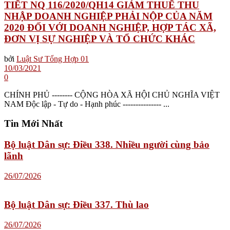
TIẾT NQ 116/2020/QH14 GIẢM THUẾ THU
NHẬP DOANH NGHIỆP PHẢI NỘP CỦA NĂM
2020 ĐỐI VỚI DOANH NGHIỆP, HỢP TÁC XÃ,
ĐƠN VỊ SỰ NGHIỆP VÀ TỔ CHỨC KHÁC
bởi
Luật Sư Tổng Hợp 01
10/03/2021
0
CHÍNH PHỦ -------- CỘNG HÒA XÃ HỘI CHỦ NGHĨA VIỆT
NAM Độc lập - Tự do - Hạnh phúc --------------- ...
Tin Mới Nhất
Bộ luật Dân sự: Điều 338. Nhiều người cùng bảo
lãnh
26/07/2026
Bộ luật Dân sự: Điều 337. Thù lao
26/07/2026