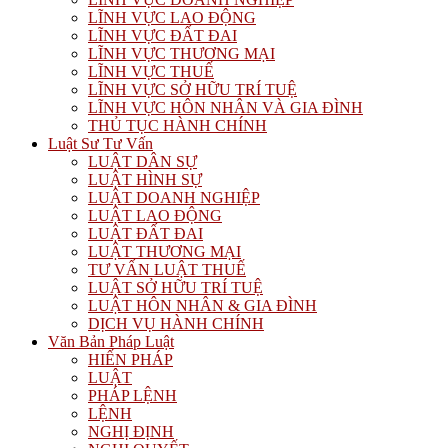
LĨNH VỰC LAO ĐỘNG
LĨNH VỰC ĐẤT ĐAI
LĨNH VỰC THƯƠNG MẠI
LĨNH VỰC THUẾ
LĨNH VỰC SỞ HỮU TRÍ TUỆ
LĨNH VỰC HÔN NHÂN VÀ GIA ĐÌNH
THỦ TỤC HÀNH CHÍNH
Luật Sư Tư Vấn
LUẬT DÂN SỰ
LUẬT HÌNH SỰ
LUẬT DOANH NGHIỆP
LUẬT LAO ĐỘNG
LUẬT ĐẤT ĐAI
LUẬT THƯƠNG MẠI
TƯ VẤN LUẬT THUẾ
LUẬT SỞ HỮU TRÍ TUỆ
LUẬT HÔN NHÂN & GIA ĐÌNH
DỊCH VỤ HÀNH CHÍNH
Văn Bản Pháp Luật
HIẾN PHÁP
LUẬT
PHÁP LỆNH
LỆNH
NGHỊ ĐỊNH