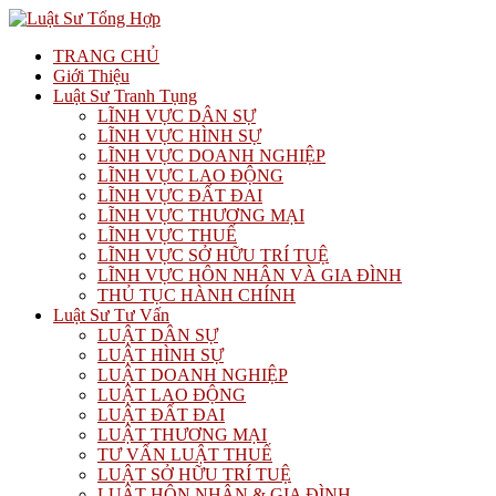
TRANG CHỦ
Giới Thiệu
Luật Sư Tranh Tụng
LĨNH VỰC DÂN SỰ
LĨNH VỰC HÌNH SỰ
LĨNH VỰC DOANH NGHIỆP
LĨNH VỰC LAO ĐỘNG
LĨNH VỰC ĐẤT ĐAI
LĨNH VỰC THƯƠNG MẠI
LĨNH VỰC THUẾ
LĨNH VỰC SỞ HỮU TRÍ TUỆ
LĨNH VỰC HÔN NHÂN VÀ GIA ĐÌNH
THỦ TỤC HÀNH CHÍNH
Luật Sư Tư Vấn
LUẬT DÂN SỰ
LUẬT HÌNH SỰ
LUẬT DOANH NGHIỆP
LUẬT LAO ĐỘNG
LUẬT ĐẤT ĐAI
LUẬT THƯƠNG MẠI
TƯ VẤN LUẬT THUẾ
LUẬT SỞ HỮU TRÍ TUỆ
LUẬT HÔN NHÂN & GIA ĐÌNH