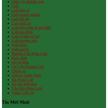
Lĩnh vực thương mại
Luật
Luật dân sự
Luật doanh nghiệp
Luật đất đai
Luật hình sự
Luật hôn nhân & gia đình
Luật lao động
Luật sở hữu trí tuệ
Luật thương mại
Nghị định
Nghị quyết
Nghiên Cứu Pháp Luật
Pháp lệnh
Quyết định
Tài Liệu Ngành Luật
Thông tư
Thủ tục hành chính
Tin Pháp Luật
Tư vấn luật thuế
Văn Bản Pháp Luật
Video Luật Sư
Tin Mới Nhất