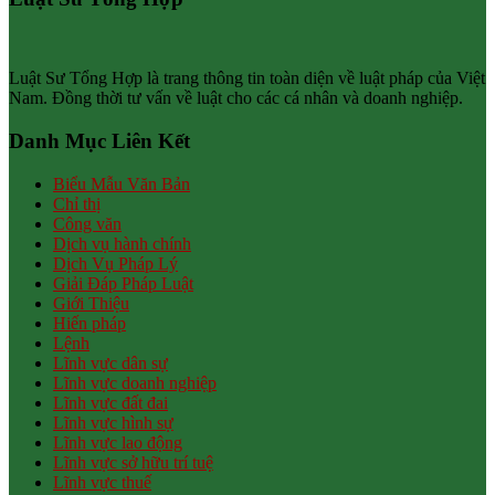
Luật Sư Tổng Hợp là trang thông tin toàn diện về luật pháp của Việt
Nam. Đồng thời tư vấn về luật cho các cá nhân và doanh nghiệp.
Danh Mục Liên Kết
Biểu Mẫu Văn Bản
Chỉ thị
Công văn
Dịch vụ hành chính
Dịch Vụ Pháp Lý
Giải Đáp Pháp Luật
Giới Thiệu
Hiến pháp
Lệnh
Lĩnh vực dân sự
Lĩnh vực doanh nghiệp
Lĩnh vực đất đai
Lĩnh vực hình sự
Lĩnh vực lao động
Lĩnh vực sở hữu trí tuệ
Lĩnh vực thuế