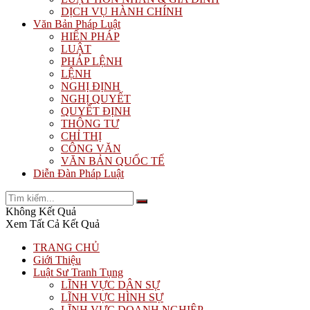
DỊCH VỤ HÀNH CHÍNH
Văn Bản Pháp Luật
HIẾN PHÁP
LUẬT
PHÁP LỆNH
LỆNH
NGHỊ ĐỊNH
NGHỊ QUYẾT
QUYẾT ĐỊNH
THÔNG TƯ
CHỈ THỊ
CÔNG VĂN
VĂN BẢN QUỐC TẾ
Diễn Đàn Pháp Luật
Không Kết Quả
Xem Tất Cả Kết Quả
TRANG CHỦ
Giới Thiệu
Luật Sư Tranh Tụng
LĨNH VỰC DÂN SỰ
LĨNH VỰC HÌNH SỰ
LĨNH VỰC DOANH NGHIỆP