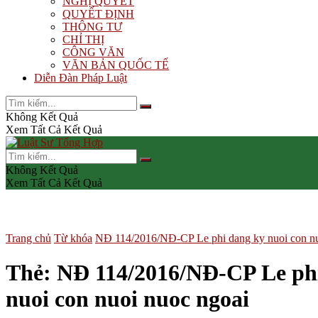
NGHỊ QUYẾT
QUYẾT ĐỊNH
THÔNG TƯ
CHỈ THỊ
CÔNG VĂN
VĂN BẢN QUỐC TẾ
Diễn Đàn Pháp Luật
Không Kết Quả
Xem Tất Cả Kết Quả
Không Kết Quả
Xem Tất Cả Kết Quả
Trang chủ
Từ khóa
NĐ 114/2016/NĐ-CP Le phi dang ky nuoi con nuoi
Thẻ:
NĐ 114/2016/NĐ-CP Le phi 
nuoi con nuoi nuoc ngoai