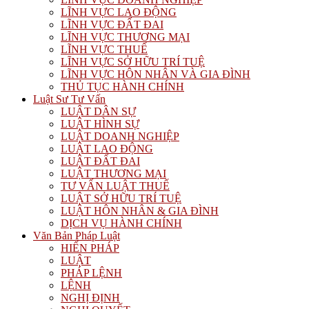
LĨNH VỰC LAO ĐỘNG
LĨNH VỰC ĐẤT ĐAI
LĨNH VỰC THƯƠNG MẠI
LĨNH VỰC THUẾ
LĨNH VỰC SỞ HỮU TRÍ TUỆ
LĨNH VỰC HÔN NHÂN VÀ GIA ĐÌNH
THỦ TỤC HÀNH CHÍNH
Luật Sư Tư Vấn
LUẬT DÂN SỰ
LUẬT HÌNH SỰ
LUẬT DOANH NGHIỆP
LUẬT LAO ĐỘNG
LUẬT ĐẤT ĐAI
LUẬT THƯƠNG MẠI
TƯ VẤN LUẬT THUẾ
LUẬT SỞ HỮU TRÍ TUỆ
LUẬT HÔN NHÂN & GIA ĐÌNH
DỊCH VỤ HÀNH CHÍNH
Văn Bản Pháp Luật
HIẾN PHÁP
LUẬT
PHÁP LỆNH
LỆNH
NGHỊ ĐỊNH