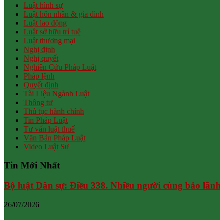
Luật hình sự
Luật hôn nhân & gia đình
Luật lao động
Luật sở hữu trí tuệ
Luật thương mại
Nghị định
Nghị quyết
Nghiên Cứu Pháp Luật
Pháp lệnh
Quyết định
Tài Liệu Ngành Luật
Thông tư
Thủ tục hành chính
Tin Pháp Luật
Tư vấn luật thuế
Văn Bản Pháp Luật
Video Luật Sư
Tin Mới Nhất
Bộ luật Dân sự: Điều 338. Nhiều người cùng bảo lãn
26/07/2026