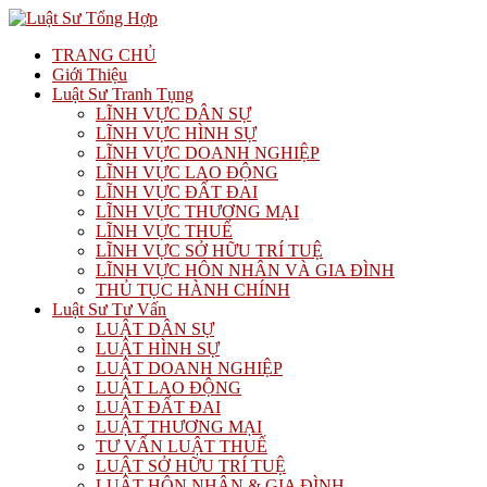
TRANG CHỦ
Giới Thiệu
Luật Sư Tranh Tụng
LĨNH VỰC DÂN SỰ
LĨNH VỰC HÌNH SỰ
LĨNH VỰC DOANH NGHIỆP
LĨNH VỰC LAO ĐỘNG
LĨNH VỰC ĐẤT ĐAI
LĨNH VỰC THƯƠNG MẠI
LĨNH VỰC THUẾ
LĨNH VỰC SỞ HỮU TRÍ TUỆ
LĨNH VỰC HÔN NHÂN VÀ GIA ĐÌNH
THỦ TỤC HÀNH CHÍNH
Luật Sư Tư Vấn
LUẬT DÂN SỰ
LUẬT HÌNH SỰ
LUẬT DOANH NGHIỆP
LUẬT LAO ĐỘNG
LUẬT ĐẤT ĐAI
LUẬT THƯƠNG MẠI
TƯ VẤN LUẬT THUẾ
LUẬT SỞ HỮU TRÍ TUỆ
LUẬT HÔN NHÂN & GIA ĐÌNH