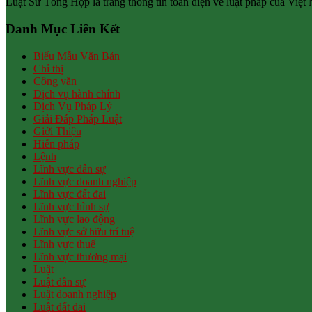
Luật Sư Tổng Hợp là trang thông tin toàn diện về luật pháp của Việt
Danh Mục Liên Kết
Biểu Mẫu Văn Bản
Chỉ thị
Công văn
Dịch vụ hành chính
Dịch Vụ Pháp Lý
Giải Đáp Pháp Luật
Giới Thiệu
Hiến pháp
Lệnh
Lĩnh vực dân sự
Lĩnh vực doanh nghiệp
Lĩnh vực đất đai
Lĩnh vực hình sự
Lĩnh vực lao động
Lĩnh vực sở hữu trí tuệ
Lĩnh vực thuế
Lĩnh vực thương mại
Luật
Luật dân sự
Luật doanh nghiệp
Luật đất đai