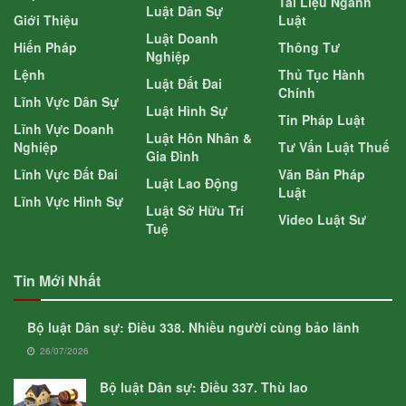
Tài Liệu Ngành
Luật Dân Sự
Giới Thiệu
Luật
Luật Doanh
Hiến Pháp
Thông Tư
Nghiệp
Lệnh
Thủ Tục Hành
Luật Đất Đai
Chính
Lĩnh Vực Dân Sự
Luật Hình Sự
Tin Pháp Luật
Lĩnh Vực Doanh
Luật Hôn Nhân &
Nghiệp
Tư Vấn Luật Thuế
Gia Đình
Lĩnh Vực Đất Đai
Văn Bản Pháp
Luật Lao Động
Luật
Lĩnh Vực Hình Sự
Luật Sở Hữu Trí
Video Luật Sư
Tuệ
Tin Mới Nhất
Bộ luật Dân sự: Điều 338. Nhiều người cùng bảo lãnh
26/07/2026
Bộ luật Dân sự: Điều 337. Thù lao