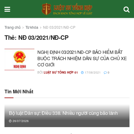
Trang chủ
Từ khóa
NĐ 03/2021/NĐ-CP
Thẻ:
NĐ 03/2021/NĐ-CP
NGHỊ ĐỊNH 03/2021/NĐ-CP BẢO HIỂM BẮT
BUỘC TRÁCH NHIỆM DÂN SỰ CỦA CHỦ XE
CƠ GIỚI
BỞI
LUẬT SƯ TỔNG HỢP 01
17/08/2021
0
Tin Mới Nhất
Bộ luật Dân sự: Điều 338. Nhiều người cùng bảo lãnh
26/07/2026