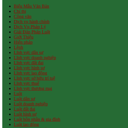
Biểu Mẫu Văn Bản
Chỉ thị
Công văn
Dịch vụ hành chính
Dịch Vụ Pháp Lý
Giải Đáp Pháp Luật
Giới Thiệu
Hiến pháp
Lệnh
Lĩnh vực dân sự
Lĩnh vực doanh nghiệp
Lĩnh vực đất đai
Lĩnh vực hình sự
Lĩnh vực lao động
Lĩnh vực sở hữu trí tuệ
Lĩnh vực thuế
Lĩnh vực thương mại
Luật
Luật dân sự
Luật doanh nghiệp
Luật đất đai
Luật hình sự
Luật hôn nhân & gia đình
Luật lao động