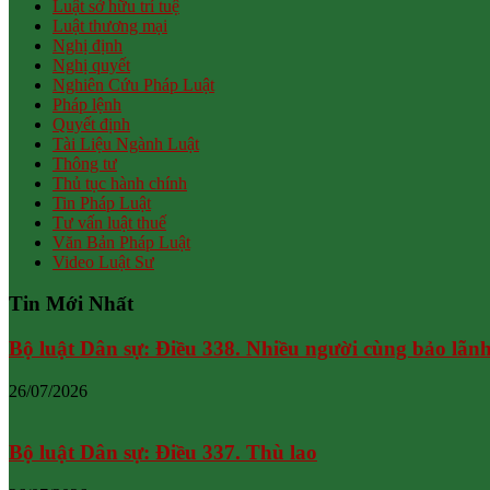
Luật sở hữu trí tuệ
Luật thương mại
Nghị định
Nghị quyết
Nghiên Cứu Pháp Luật
Pháp lệnh
Quyết định
Tài Liệu Ngành Luật
Thông tư
Thủ tục hành chính
Tin Pháp Luật
Tư vấn luật thuế
Văn Bản Pháp Luật
Video Luật Sư
Tin Mới Nhất
Bộ luật Dân sự: Điều 338. Nhiều người cùng bảo lãn
26/07/2026
Bộ luật Dân sự: Điều 337. Thù lao