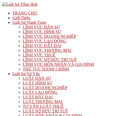
TRANG CHỦ
Giới Thiệu
Luật Sư Tranh Tụng
LĨNH VỰC DÂN SỰ
LĨNH VỰC HÌNH SỰ
LĨNH VỰC DOANH NGHIỆP
LĨNH VỰC LAO ĐỘNG
LĨNH VỰC ĐẤT ĐAI
LĨNH VỰC THƯƠNG MẠI
LĨNH VỰC THUẾ
LĨNH VỰC SỞ HỮU TRÍ TUỆ
LĨNH VỰC HÔN NHÂN VÀ GIA ĐÌNH
THỦ TỤC HÀNH CHÍNH
Luật Sư Tư Vấn
LUẬT DÂN SỰ
LUẬT HÌNH SỰ
LUẬT DOANH NGHIỆP
LUẬT LAO ĐỘNG
LUẬT ĐẤT ĐAI
LUẬT THƯƠNG MẠI
TƯ VẤN LUẬT THUẾ
LUẬT SỞ HỮU TRÍ TUỆ
LUẬT HÔN NHÂN & GIA ĐÌNH