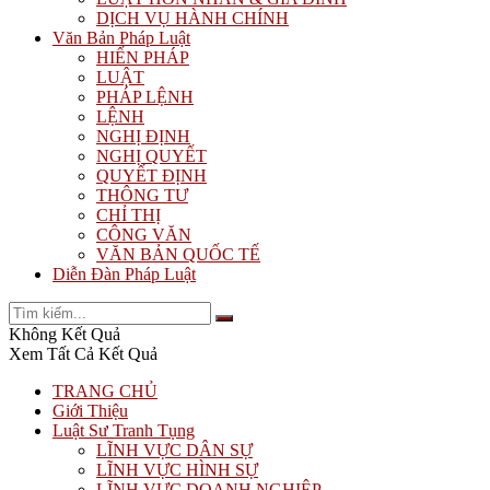
DỊCH VỤ HÀNH CHÍNH
Văn Bản Pháp Luật
HIẾN PHÁP
LUẬT
PHÁP LỆNH
LỆNH
NGHỊ ĐỊNH
NGHỊ QUYẾT
QUYẾT ĐỊNH
THÔNG TƯ
CHỈ THỊ
CÔNG VĂN
VĂN BẢN QUỐC TẾ
Diễn Đàn Pháp Luật
Không Kết Quả
Xem Tất Cả Kết Quả
TRANG CHỦ
Giới Thiệu
Luật Sư Tranh Tụng
LĨNH VỰC DÂN SỰ
LĨNH VỰC HÌNH SỰ
LĨNH VỰC DOANH NGHIỆP