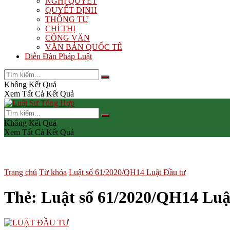
NGHỊ QUYẾT
QUYẾT ĐỊNH
THÔNG TƯ
CHỈ THỊ
CÔNG VĂN
VĂN BẢN QUỐC TẾ
Diễn Đàn Pháp Luật
Không Kết Quả
Xem Tất Cả Kết Quả
Không Kết Quả
Xem Tất Cả Kết Quả
Trang chủ
Từ khóa
Luật số 61/2020/QH14 Luật Đầu tư
Thẻ:
Luật số 61/2020/QH14 Luậ