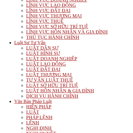
LĨNH VỰC LAO ĐỘNG
LĨNH VỰC ĐẤT ĐAI
LĨNH VỰC THƯƠNG MẠI
LĨNH VỰC THUẾ
LĨNH VỰC SỞ HỮU TRÍ TUỆ
LĨNH VỰC HÔN NHÂN VÀ GIA ĐÌNH
THỦ TỤC HÀNH CHÍNH
Luật Sư Tư Vấn
LUẬT DÂN SỰ
LUẬT HÌNH SỰ
LUẬT DOANH NGHIỆP
LUẬT LAO ĐỘNG
LUẬT ĐẤT ĐAI
LUẬT THƯƠNG MẠI
TƯ VẤN LUẬT THUẾ
LUẬT SỞ HỮU TRÍ TUỆ
LUẬT HÔN NHÂN & GIA ĐÌNH
DỊCH VỤ HÀNH CHÍNH
Văn Bản Pháp Luật
HIẾN PHÁP
LUẬT
PHÁP LỆNH
LỆNH
NGHỊ ĐỊNH