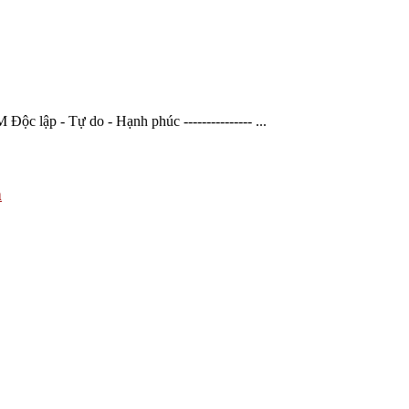
 - Tự do - Hạnh phúc --------------- ...
h