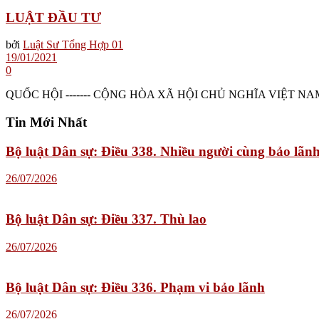
LUẬT ĐẦU TƯ
bởi
Luật Sư Tổng Hợp 01
19/01/2021
0
QUỐC HỘI ------- CỘNG HÒA XÃ HỘI CHỦ NGHĨA VIỆT NAM Độc lập
Tin Mới Nhất
Bộ luật Dân sự: Điều 338. Nhiều người cùng bảo lãn
26/07/2026
Bộ luật Dân sự: Điều 337. Thù lao
26/07/2026
Bộ luật Dân sự: Điều 336. Phạm vi bảo lãnh
26/07/2026