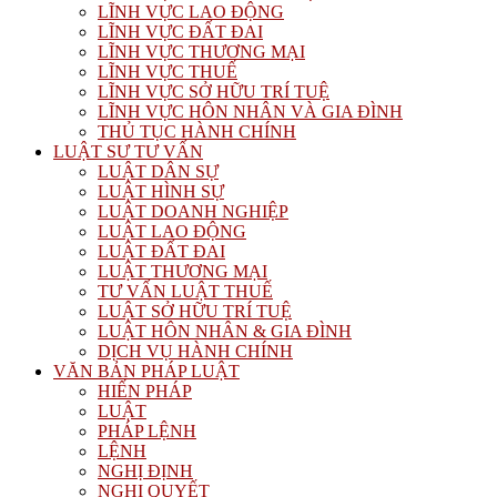
LĨNH VỰC LAO ĐỘNG
LĨNH VỰC ĐẤT ĐAI
LĨNH VỰC THƯƠNG MẠI
LĨNH VỰC THUẾ
LĨNH VỰC SỞ HỮU TRÍ TUỆ
LĨNH VỰC HÔN NHÂN VÀ GIA ĐÌNH
THỦ TỤC HÀNH CHÍNH
LUẬT SƯ TƯ VẤN
LUẬT DÂN SỰ
LUẬT HÌNH SỰ
LUẬT DOANH NGHIỆP
LUẬT LAO ĐỘNG
LUẬT ĐẤT ĐAI
LUẬT THƯƠNG MẠI
TƯ VẤN LUẬT THUẾ
LUẬT SỞ HỮU TRÍ TUỆ
LUẬT HÔN NHÂN & GIA ĐÌNH
DỊCH VỤ HÀNH CHÍNH
VĂN BẢN PHÁP LUẬT
HIẾN PHÁP
LUẬT
PHÁP LỆNH
LỆNH
NGHỊ ĐỊNH
NGHỊ QUYẾT