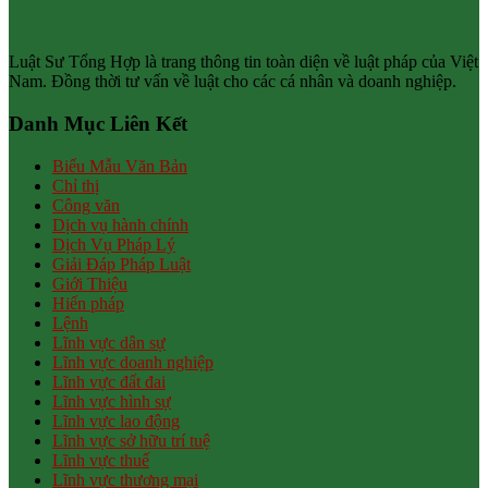
Luật Sư Tổng Hợp là trang thông tin toàn diện về luật pháp của Việt
Nam. Đồng thời tư vấn về luật cho các cá nhân và doanh nghiệp.
Danh Mục Liên Kết
Biểu Mẫu Văn Bản
Chỉ thị
Công văn
Dịch vụ hành chính
Dịch Vụ Pháp Lý
Giải Đáp Pháp Luật
Giới Thiệu
Hiến pháp
Lệnh
Lĩnh vực dân sự
Lĩnh vực doanh nghiệp
Lĩnh vực đất đai
Lĩnh vực hình sự
Lĩnh vực lao động
Lĩnh vực sở hữu trí tuệ
Lĩnh vực thuế
Lĩnh vực thương mại