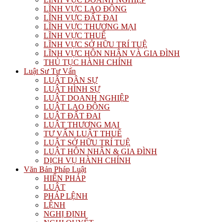
LĨNH VỰC LAO ĐỘNG
LĨNH VỰC ĐẤT ĐAI
LĨNH VỰC THƯƠNG MẠI
LĨNH VỰC THUẾ
LĨNH VỰC SỞ HỮU TRÍ TUỆ
LĨNH VỰC HÔN NHÂN VÀ GIA ĐÌNH
THỦ TỤC HÀNH CHÍNH
Luật Sư Tư Vấn
LUẬT DÂN SỰ
LUẬT HÌNH SỰ
LUẬT DOANH NGHIỆP
LUẬT LAO ĐỘNG
LUẬT ĐẤT ĐAI
LUẬT THƯƠNG MẠI
TƯ VẤN LUẬT THUẾ
LUẬT SỞ HỮU TRÍ TUỆ
LUẬT HÔN NHÂN & GIA ĐÌNH
DỊCH VỤ HÀNH CHÍNH
Văn Bản Pháp Luật
HIẾN PHÁP
LUẬT
PHÁP LỆNH
LỆNH
NGHỊ ĐỊNH