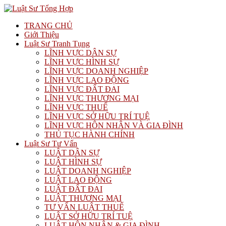
TRANG CHỦ
Giới Thiệu
Luật Sư Tranh Tụng
LĨNH VỰC DÂN SỰ
LĨNH VỰC HÌNH SỰ
LĨNH VỰC DOANH NGHIỆP
LĨNH VỰC LAO ĐỘNG
LĨNH VỰC ĐẤT ĐAI
LĨNH VỰC THƯƠNG MẠI
LĨNH VỰC THUẾ
LĨNH VỰC SỞ HỮU TRÍ TUỆ
LĨNH VỰC HÔN NHÂN VÀ GIA ĐÌNH
THỦ TỤC HÀNH CHÍNH
Luật Sư Tư Vấn
LUẬT DÂN SỰ
LUẬT HÌNH SỰ
LUẬT DOANH NGHIỆP
LUẬT LAO ĐỘNG
LUẬT ĐẤT ĐAI
LUẬT THƯƠNG MẠI
TƯ VẤN LUẬT THUẾ
LUẬT SỞ HỮU TRÍ TUỆ
LUẬT HÔN NHÂN & GIA ĐÌNH