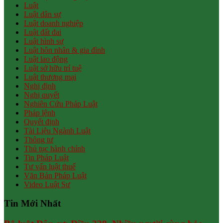
Luật
Luật dân sự
Luật doanh nghiệp
Luật đất đai
Luật hình sự
Luật hôn nhân & gia đình
Luật lao động
Luật sở hữu trí tuệ
Luật thương mại
Nghị định
Nghị quyết
Nghiên Cứu Pháp Luật
Pháp lệnh
Quyết định
Tài Liệu Ngành Luật
Thông tư
Thủ tục hành chính
Tin Pháp Luật
Tư vấn luật thuế
Văn Bản Pháp Luật
Video Luật Sư
Tin Mới Nhất