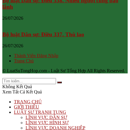
Bộ luật Dân sự: Điều 338. Nhiều người cùng bảo
lãnh
26/07/2026
Bộ luật Dân sự: Điều 337. Thù lao
26/07/2026
Thành Viên Đăng Nhập
Trang Chủ
© LuatSuTongHop.com - Luật Sư Tổng Hợp All Rights Reserved.
Không Kết Quả
Xem Tất Cả Kết Quả
TRANG CHỦ
GIỚI THIỆU
LUẬT SƯ TRANH TỤNG
LĨNH VỰC DÂN SỰ
LĨNH VỰC HÌNH SỰ
LĨNH VỰC DOANH NGHIỆP