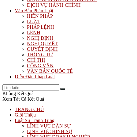
DỊCH VỤ HÀNH CHÍNH
Văn Bản Pháp Luật
HIẾN PHÁP
LUẬT
PHÁP LỆNH
LỆNH
NGHỊ ĐỊNH
NGHỊ QUYẾT
QUYẾT ĐỊNH
THÔNG TƯ
CHỈ THỊ
CÔNG VĂN
VĂN BẢN QUỐC TẾ
Diễn Đàn Pháp Luật
Không Kết Quả
Xem Tất Cả Kết Quả
TRANG CHỦ
Giới Thiệu
Luật Sư Tranh Tụng
LĨNH VỰC DÂN SỰ
LĨNH VỰC HÌNH SỰ
LĨNH VỰC DOANH NGHIỆP