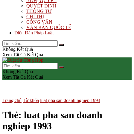
NGHỊ QUYẾT
QUYẾT ĐỊNH
THÔNG TƯ
CHỈ THỊ
CÔNG VĂN
VĂN BẢN QUỐC TẾ
Diễn Đàn Pháp Luật
Không Kết Quả
Xem Tất Cả Kết Quả
Không Kết Quả
Xem Tất Cả Kết Quả
Trang chủ
Từ khóa
luat pha san doanh nghiep 1993
Thẻ:
luat pha san doanh
nghiep 1993