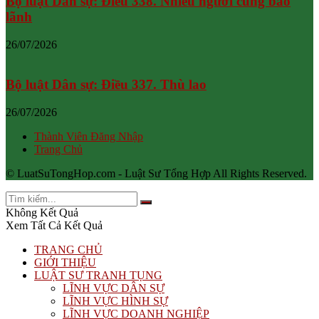
Bộ luật Dân sự: Điều 338. Nhiều người cùng bảo
lãnh
26/07/2026
Bộ luật Dân sự: Điều 337. Thù lao
26/07/2026
Thành Viên Đăng Nhập
Trang Chủ
© LuatSuTongHop.com - Luật Sư Tổng Hợp All Rights Reserved.
Không Kết Quả
Xem Tất Cả Kết Quả
TRANG CHỦ
GIỚI THIỆU
LUẬT SƯ TRANH TỤNG
LĨNH VỰC DÂN SỰ
LĨNH VỰC HÌNH SỰ
LĨNH VỰC DOANH NGHIỆP