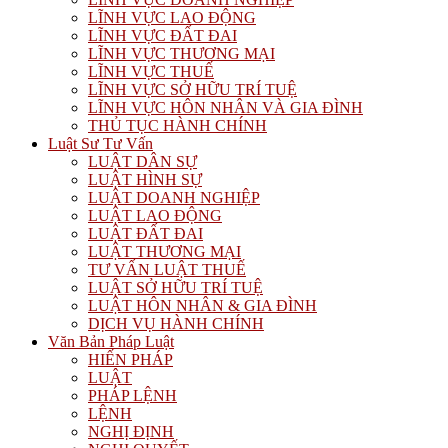
LĨNH VỰC LAO ĐỘNG
LĨNH VỰC ĐẤT ĐAI
LĨNH VỰC THƯƠNG MẠI
LĨNH VỰC THUẾ
LĨNH VỰC SỞ HỮU TRÍ TUỆ
LĨNH VỰC HÔN NHÂN VÀ GIA ĐÌNH
THỦ TỤC HÀNH CHÍNH
Luật Sư Tư Vấn
LUẬT DÂN SỰ
LUẬT HÌNH SỰ
LUẬT DOANH NGHIỆP
LUẬT LAO ĐỘNG
LUẬT ĐẤT ĐAI
LUẬT THƯƠNG MẠI
TƯ VẤN LUẬT THUẾ
LUẬT SỞ HỮU TRÍ TUỆ
LUẬT HÔN NHÂN & GIA ĐÌNH
DỊCH VỤ HÀNH CHÍNH
Văn Bản Pháp Luật
HIẾN PHÁP
LUẬT
PHÁP LỆNH
LỆNH
NGHỊ ĐỊNH