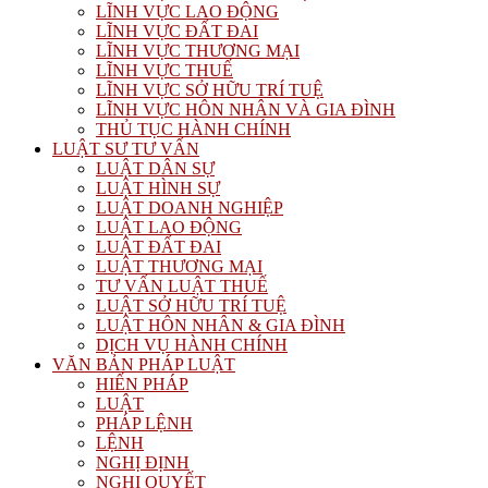
LĨNH VỰC LAO ĐỘNG
LĨNH VỰC ĐẤT ĐAI
LĨNH VỰC THƯƠNG MẠI
LĨNH VỰC THUẾ
LĨNH VỰC SỞ HỮU TRÍ TUỆ
LĨNH VỰC HÔN NHÂN VÀ GIA ĐÌNH
THỦ TỤC HÀNH CHÍNH
LUẬT SƯ TƯ VẤN
LUẬT DÂN SỰ
LUẬT HÌNH SỰ
LUẬT DOANH NGHIỆP
LUẬT LAO ĐỘNG
LUẬT ĐẤT ĐAI
LUẬT THƯƠNG MẠI
TƯ VẤN LUẬT THUẾ
LUẬT SỞ HỮU TRÍ TUỆ
LUẬT HÔN NHÂN & GIA ĐÌNH
DỊCH VỤ HÀNH CHÍNH
VĂN BẢN PHÁP LUẬT
HIẾN PHÁP
LUẬT
PHÁP LỆNH
LỆNH
NGHỊ ĐỊNH
NGHỊ QUYẾT