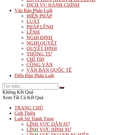
DỊCH VỤ HÀNH CHÍNH
Văn Bản Pháp Luật
HIẾN PHÁP
LUẬT
PHÁP LỆNH
LỆNH
NGHỊ ĐỊNH
NGHỊ QUYẾT
QUYẾT ĐỊNH
THÔNG TƯ
CHỈ THỊ
CÔNG VĂN
VĂN BẢN QUỐC TẾ
Diễn Đàn Pháp Luật
Không Kết Quả
Xem Tất Cả Kết Quả
TRANG CHỦ
Giới Thiệu
Luật Sư Tranh Tụng
LĨNH VỰC DÂN SỰ
LĨNH VỰC HÌNH SỰ
LĨNH VỰC DOANH NGHIỆP