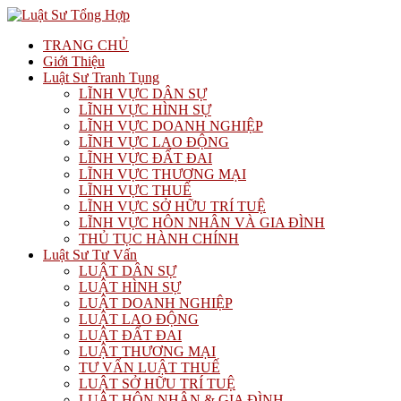
TRANG CHỦ
Giới Thiệu
Luật Sư Tranh Tụng
LĨNH VỰC DÂN SỰ
LĨNH VỰC HÌNH SỰ
LĨNH VỰC DOANH NGHIỆP
LĨNH VỰC LAO ĐỘNG
LĨNH VỰC ĐẤT ĐAI
LĨNH VỰC THƯƠNG MẠI
LĨNH VỰC THUẾ
LĨNH VỰC SỞ HỮU TRÍ TUỆ
LĨNH VỰC HÔN NHÂN VÀ GIA ĐÌNH
THỦ TỤC HÀNH CHÍNH
Luật Sư Tư Vấn
LUẬT DÂN SỰ
LUẬT HÌNH SỰ
LUẬT DOANH NGHIỆP
LUẬT LAO ĐỘNG
LUẬT ĐẤT ĐAI
LUẬT THƯƠNG MẠI
TƯ VẤN LUẬT THUẾ
LUẬT SỞ HỮU TRÍ TUỆ
LUẬT HÔN NHÂN & GIA ĐÌNH