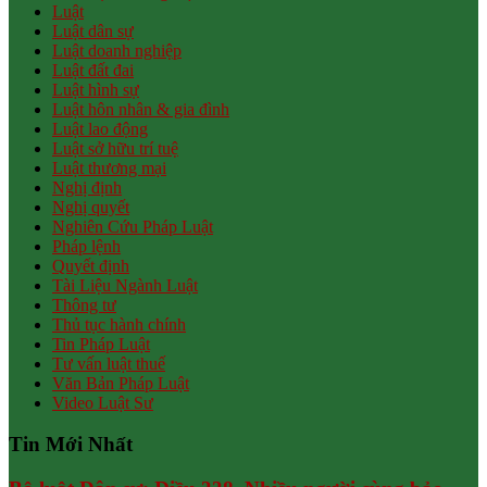
Luật
Luật dân sự
Luật doanh nghiệp
Luật đất đai
Luật hình sự
Luật hôn nhân & gia đình
Luật lao động
Luật sở hữu trí tuệ
Luật thương mại
Nghị định
Nghị quyết
Nghiên Cứu Pháp Luật
Pháp lệnh
Quyết định
Tài Liệu Ngành Luật
Thông tư
Thủ tục hành chính
Tin Pháp Luật
Tư vấn luật thuế
Văn Bản Pháp Luật
Video Luật Sư
Tin Mới Nhất