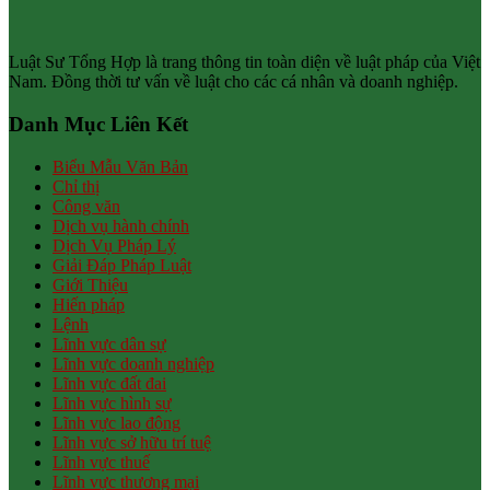
Luật Sư Tổng Hợp là trang thông tin toàn diện về luật pháp của Việt
Nam. Đồng thời tư vấn về luật cho các cá nhân và doanh nghiệp.
Danh Mục Liên Kết
Biểu Mẫu Văn Bản
Chỉ thị
Công văn
Dịch vụ hành chính
Dịch Vụ Pháp Lý
Giải Đáp Pháp Luật
Giới Thiệu
Hiến pháp
Lệnh
Lĩnh vực dân sự
Lĩnh vực doanh nghiệp
Lĩnh vực đất đai
Lĩnh vực hình sự
Lĩnh vực lao động
Lĩnh vực sở hữu trí tuệ
Lĩnh vực thuế
Lĩnh vực thương mại