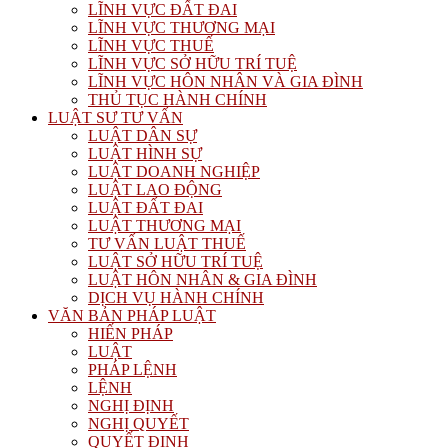
LĨNH VỰC ĐẤT ĐAI
LĨNH VỰC THƯƠNG MẠI
LĨNH VỰC THUẾ
LĨNH VỰC SỞ HỮU TRÍ TUỆ
LĨNH VỰC HÔN NHÂN VÀ GIA ĐÌNH
THỦ TỤC HÀNH CHÍNH
LUẬT SƯ TƯ VẤN
LUẬT DÂN SỰ
LUẬT HÌNH SỰ
LUẬT DOANH NGHIỆP
LUẬT LAO ĐỘNG
LUẬT ĐẤT ĐAI
LUẬT THƯƠNG MẠI
TƯ VẤN LUẬT THUẾ
LUẬT SỞ HỮU TRÍ TUỆ
LUẬT HÔN NHÂN & GIA ĐÌNH
DỊCH VỤ HÀNH CHÍNH
VĂN BẢN PHÁP LUẬT
HIẾN PHÁP
LUẬT
PHÁP LỆNH
LỆNH
NGHỊ ĐỊNH
NGHỊ QUYẾT
QUYẾT ĐỊNH