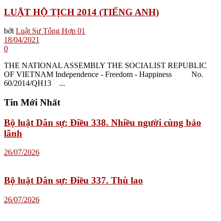
LUẬT HỘ TỊCH 2014 (TIẾNG ANH)
bởi
Luật Sư Tổng Hợp 01
18/04/2021
0
THE NATIONAL ASSEMBLY THE SOCIALIST REPUBLIC
OF VIETNAM Independence - Freedom - Happiness No.
60/2014/QH13 ...
Tin Mới Nhất
Bộ luật Dân sự: Điều 338. Nhiều người cùng bảo
lãnh
26/07/2026
Bộ luật Dân sự: Điều 337. Thù lao
26/07/2026