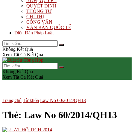
NGHỊ QUYẾT
QUYẾT ĐỊNH
THÔNG TƯ
CHỈ THỊ
CÔNG VĂN
VĂN BẢN QUỐC TẾ
Diễn Đàn Pháp Luật
Không Kết Quả
Xem Tất Cả Kết Quả
Không Kết Quả
Xem Tất Cả Kết Quả
Trang chủ
Từ khóa
Law No 60/2014/QH13
Thẻ:
Law No 60/2014/QH13