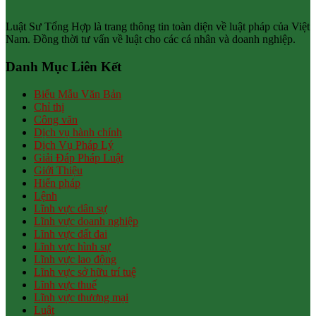
Luật Sư Tổng Hợp là trang thông tin toàn diện về luật pháp của Việt
Nam. Đồng thời tư vấn về luật cho các cá nhân và doanh nghiệp.
Danh Mục Liên Kết
Biểu Mẫu Văn Bản
Chỉ thị
Công văn
Dịch vụ hành chính
Dịch Vụ Pháp Lý
Giải Đáp Pháp Luật
Giới Thiệu
Hiến pháp
Lệnh
Lĩnh vực dân sự
Lĩnh vực doanh nghiệp
Lĩnh vực đất đai
Lĩnh vực hình sự
Lĩnh vực lao động
Lĩnh vực sở hữu trí tuệ
Lĩnh vực thuế
Lĩnh vực thương mại
Luật