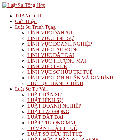
TRANG CHỦ
Giới Thiệu
Luật Sư Tranh Tụng
LĨNH VỰC DÂN SỰ
LĨNH VỰC HÌNH SỰ
LĨNH VỰC DOANH NGHIỆP
LĨNH VỰC LAO ĐỘNG
LĨNH VỰC ĐẤT ĐAI
LĨNH VỰC THƯƠNG MẠI
LĨNH VỰC THUẾ
LĨNH VỰC SỞ HỮU TRÍ TUỆ
LĨNH VỰC HÔN NHÂN VÀ GIA ĐÌNH
THỦ TỤC HÀNH CHÍNH
Luật Sư Tư Vấn
LUẬT DÂN SỰ
LUẬT HÌNH SỰ
LUẬT DOANH NGHIỆP
LUẬT LAO ĐỘNG
LUẬT ĐẤT ĐAI
LUẬT THƯƠNG MẠI
TƯ VẤN LUẬT THUẾ
LUẬT SỞ HỮU TRÍ TUỆ
LUẬT HÔN NHÂN & GIA ĐÌNH