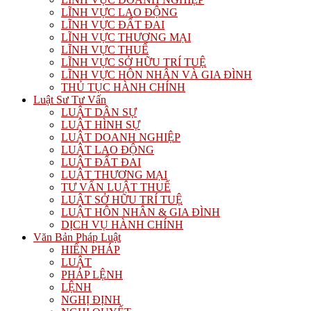
LĨNH VỰC LAO ĐỘNG
LĨNH VỰC ĐẤT ĐAI
LĨNH VỰC THƯƠNG MẠI
LĨNH VỰC THUẾ
LĨNH VỰC SỞ HỮU TRÍ TUỆ
LĨNH VỰC HÔN NHÂN VÀ GIA ĐÌNH
THỦ TỤC HÀNH CHÍNH
Luật Sư Tư Vấn
LUẬT DÂN SỰ
LUẬT HÌNH SỰ
LUẬT DOANH NGHIỆP
LUẬT LAO ĐỘNG
LUẬT ĐẤT ĐAI
LUẬT THƯƠNG MẠI
TƯ VẤN LUẬT THUẾ
LUẬT SỞ HỮU TRÍ TUỆ
LUẬT HÔN NHÂN & GIA ĐÌNH
DỊCH VỤ HÀNH CHÍNH
Văn Bản Pháp Luật
HIẾN PHÁP
LUẬT
PHÁP LỆNH
LỆNH
NGHỊ ĐỊNH