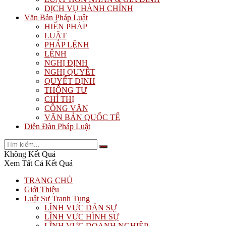
DỊCH VỤ HÀNH CHÍNH
Văn Bản Pháp Luật
HIẾN PHÁP
LUẬT
PHÁP LỆNH
LỆNH
NGHỊ ĐỊNH
NGHỊ QUYẾT
QUYẾT ĐỊNH
THÔNG TƯ
CHỈ THỊ
CÔNG VĂN
VĂN BẢN QUỐC TẾ
Diễn Đàn Pháp Luật
Không Kết Quả
Xem Tất Cả Kết Quả
TRANG CHỦ
Giới Thiệu
Luật Sư Tranh Tụng
LĨNH VỰC DÂN SỰ
LĨNH VỰC HÌNH SỰ
LĨNH VỰC DOANH NGHIỆP