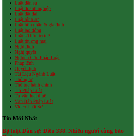
Luật dân sự
Luật doanh nghiệp
Luật đất đai
Luật hình sự
Luật hôn nhân & gia đình
Luật lao động
Luật sở hữu trí tuệ
Luật thương mại
Nghị định
Nghị quyết
Nghiên Cứu Pháp Luật
Pháp lệnh
Quyết định
Tài Liệu Ngành Luật
Thông tư
Thủ tục hành chính
Tin Pháp Luật
Tư vấn luật thuế
Văn Bản Pháp Luật
Video Luật Sư
Tin Mới Nhất
Bộ luật Dân sự: Điều 338. Nhiều người cùng bảo