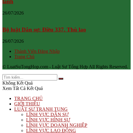
lãnh
26/07/2026
Bộ luật Dân sự: Điều 337. Thù lao
26/07/2026
Thành Viên Đăng Nhập
Trang Chủ
© LuatSuTongHop.com - Luật Sư Tổng Hợp All Rights Reserved.
Không Kết Quả
Xem Tất Cả Kết Quả
TRANG CHỦ
GIỚI THIỆU
LUẬT SƯ TRANH TỤNG
LĨNH VỰC DÂN SỰ
LĨNH VỰC HÌNH SỰ
LĨNH VỰC DOANH NGHIỆP
LĨNH VỰC LAO ĐỘNG