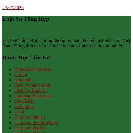
23/07/2026
Luật Sư Tổng Hợp
Luật Sư Tổng Hợp là trang thông tin toàn diện về luật pháp của Việt
Nam. Đồng thời tư vấn về luật cho các cá nhân và doanh nghiệp.
Danh Mục Liên Kết
Biểu Mẫu Văn Bản
Chỉ thị
Công văn
Dịch vụ hành chính
Dịch Vụ Pháp Lý
Giải Đáp Pháp Luật
Giới Thiệu
Hiến pháp
Lệnh
Lĩnh vực dân sự
Lĩnh vực doanh nghiệp
Lĩnh vực đất đai