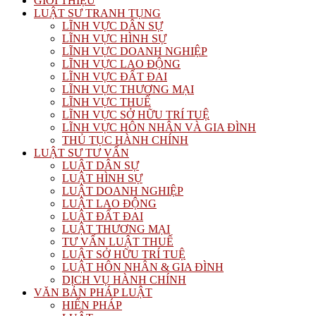
GIỚI THIỆU
LUẬT SƯ TRANH TỤNG
LĨNH VỰC DÂN SỰ
LĨNH VỰC HÌNH SỰ
LĨNH VỰC DOANH NGHIỆP
LĨNH VỰC LAO ĐỘNG
LĨNH VỰC ĐẤT ĐAI
LĨNH VỰC THƯƠNG MẠI
LĨNH VỰC THUẾ
LĨNH VỰC SỞ HỮU TRÍ TUỆ
LĨNH VỰC HÔN NHÂN VÀ GIA ĐÌNH
THỦ TỤC HÀNH CHÍNH
LUẬT SƯ TƯ VẤN
LUẬT DÂN SỰ
LUẬT HÌNH SỰ
LUẬT DOANH NGHIỆP
LUẬT LAO ĐỘNG
LUẬT ĐẤT ĐAI
LUẬT THƯƠNG MẠI
TƯ VẤN LUẬT THUẾ
LUẬT SỞ HỮU TRÍ TUỆ
LUẬT HÔN NHÂN & GIA ĐÌNH
DỊCH VỤ HÀNH CHÍNH
VĂN BẢN PHÁP LUẬT
HIẾN PHÁP