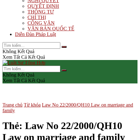
NGHỊ QUYẾT
QUYẾT ĐỊNH
THÔNG TƯ
CHỈ THỊ
CÔNG VĂN
VĂN BẢN QUỐC TẾ
Diễn Đàn Pháp Luật
Không Kết Quả
Xem Tất Cả Kết Quả
Không Kết Quả
Xem Tất Cả Kết Quả
Trang chủ
Từ khóa
Law No 22/2000/QH10 Law on marriage and
family
Thẻ:
Law No 22/2000/QH10
Law on marriage and family