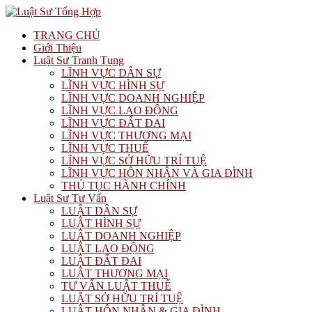
TRANG CHỦ
Giới Thiệu
Luật Sư Tranh Tụng
LĨNH VỰC DÂN SỰ
LĨNH VỰC HÌNH SỰ
LĨNH VỰC DOANH NGHIỆP
LĨNH VỰC LAO ĐỘNG
LĨNH VỰC ĐẤT ĐAI
LĨNH VỰC THƯƠNG MẠI
LĨNH VỰC THUẾ
LĨNH VỰC SỞ HỮU TRÍ TUỆ
LĨNH VỰC HÔN NHÂN VÀ GIA ĐÌNH
THỦ TỤC HÀNH CHÍNH
Luật Sư Tư Vấn
LUẬT DÂN SỰ
LUẬT HÌNH SỰ
LUẬT DOANH NGHIỆP
LUẬT LAO ĐỘNG
LUẬT ĐẤT ĐAI
LUẬT THƯƠNG MẠI
TƯ VẤN LUẬT THUẾ
LUẬT SỞ HỮU TRÍ TUỆ
LUẬT HÔN NHÂN & GIA ĐÌNH