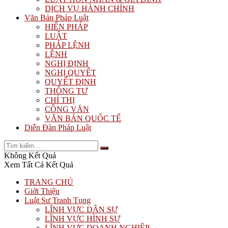
DỊCH VỤ HÀNH CHÍNH
Văn Bản Pháp Luật
HIẾN PHÁP
LUẬT
PHÁP LỆNH
LỆNH
NGHỊ ĐỊNH
NGHỊ QUYẾT
QUYẾT ĐỊNH
THÔNG TƯ
CHỈ THỊ
CÔNG VĂN
VĂN BẢN QUỐC TẾ
Diễn Đàn Pháp Luật
Không Kết Quả
Xem Tất Cả Kết Quả
TRANG CHỦ
Giới Thiệu
Luật Sư Tranh Tụng
LĨNH VỰC DÂN SỰ
LĨNH VỰC HÌNH SỰ
LĨNH VỰC DOANH NGHIỆP