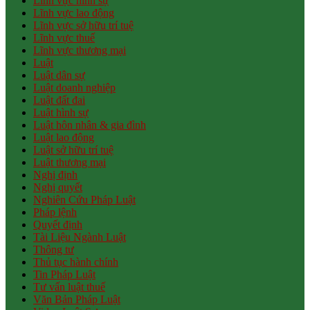
Lĩnh vực hình sự
Lĩnh vực lao động
Lĩnh vực sở hữu trí tuệ
Lĩnh vực thuế
Lĩnh vực thương mại
Luật
Luật dân sự
Luật doanh nghiệp
Luật đất đai
Luật hình sự
Luật hôn nhân & gia đình
Luật lao động
Luật sở hữu trí tuệ
Luật thương mại
Nghị định
Nghị quyết
Nghiên Cứu Pháp Luật
Pháp lệnh
Quyết định
Tài Liệu Ngành Luật
Thông tư
Thủ tục hành chính
Tin Pháp Luật
Tư vấn luật thuế
Văn Bản Pháp Luật