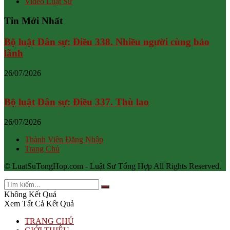
Video Luật Sư
Tin Mới Nhất
Bộ luật Dân sự: Điều 338. Nhiều người cùng bảo
lãnh
26/07/2026
Bộ luật Dân sự: Điều 337. Thù lao
26/07/2026
Thành Viên Đăng Nhập
Trang Chủ
© LuatSuTongHop.com - Luật Sư Tổng Hợp All Rights Reserved.
Không Kết Quả
Xem Tất Cả Kết Quả
TRANG CHỦ