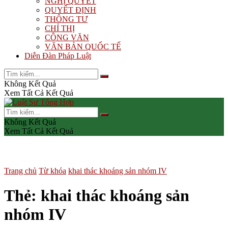
NGHỊ QUYẾT
QUYẾT ĐỊNH
THÔNG TƯ
CHỈ THỊ
CÔNG VĂN
VĂN BẢN QUỐC TẾ
Diễn Đàn Pháp Luật
Không Kết Quả
Xem Tất Cả Kết Quả
Không Kết Quả
Xem Tất Cả Kết Quả
Trang chủ
Từ khóa
khai thác khoáng sản nhóm IV
Thẻ:
khai thác khoáng sản
nhóm IV