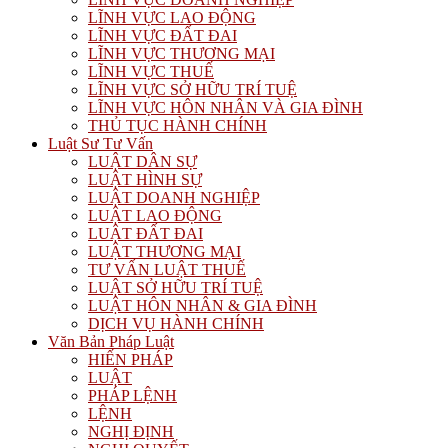
LĨNH VỰC LAO ĐỘNG
LĨNH VỰC ĐẤT ĐAI
LĨNH VỰC THƯƠNG MẠI
LĨNH VỰC THUẾ
LĨNH VỰC SỞ HỮU TRÍ TUỆ
LĨNH VỰC HÔN NHÂN VÀ GIA ĐÌNH
THỦ TỤC HÀNH CHÍNH
Luật Sư Tư Vấn
LUẬT DÂN SỰ
LUẬT HÌNH SỰ
LUẬT DOANH NGHIỆP
LUẬT LAO ĐỘNG
LUẬT ĐẤT ĐAI
LUẬT THƯƠNG MẠI
TƯ VẤN LUẬT THUẾ
LUẬT SỞ HỮU TRÍ TUỆ
LUẬT HÔN NHÂN & GIA ĐÌNH
DỊCH VỤ HÀNH CHÍNH
Văn Bản Pháp Luật
HIẾN PHÁP
LUẬT
PHÁP LỆNH
LỆNH
NGHỊ ĐỊNH