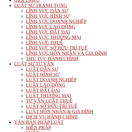
GIỚI THIỆU
LUẬT SƯ TRANH TỤNG
LĨNH VỰC DÂN SỰ
LĨNH VỰC HÌNH SỰ
LĨNH VỰC DOANH NGHIỆP
LĨNH VỰC LAO ĐỘNG
LĨNH VỰC ĐẤT ĐAI
LĨNH VỰC THƯƠNG MẠI
LĨNH VỰC THUẾ
LĨNH VỰC SỞ HỮU TRÍ TUỆ
LĨNH VỰC HÔN NHÂN VÀ GIA ĐÌNH
THỦ TỤC HÀNH CHÍNH
LUẬT SƯ TƯ VẤN
LUẬT DÂN SỰ
LUẬT HÌNH SỰ
LUẬT DOANH NGHIỆP
LUẬT LAO ĐỘNG
LUẬT ĐẤT ĐAI
LUẬT THƯƠNG MẠI
TƯ VẤN LUẬT THUẾ
LUẬT SỞ HỮU TRÍ TUỆ
LUẬT HÔN NHÂN & GIA ĐÌNH
DỊCH VỤ HÀNH CHÍNH
VĂN BẢN PHÁP LUẬT
HIẾN PHÁP