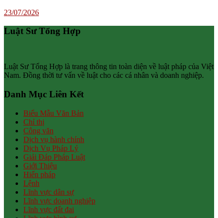
23/07/2026
Luật Sư Tổng Hợp
Luật Sư Tổng Hợp là trang thông tin toàn diện về luật pháp của Việt
Nam. Đồng thời tư vấn về luật cho các cá nhân và doanh nghiệp.
Danh Mục Liên Kết
Biểu Mẫu Văn Bản
Chỉ thị
Công văn
Dịch vụ hành chính
Dịch Vụ Pháp Lý
Giải Đáp Pháp Luật
Giới Thiệu
Hiến pháp
Lệnh
Lĩnh vực dân sự
Lĩnh vực doanh nghiệp
Lĩnh vực đất đai