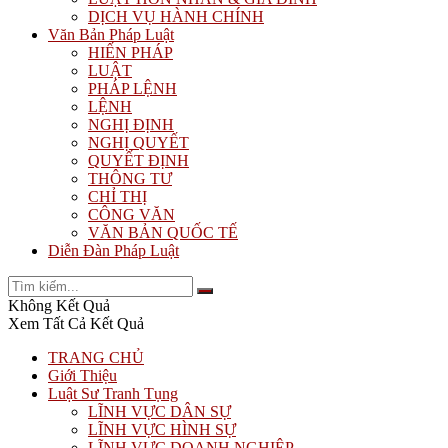
DỊCH VỤ HÀNH CHÍNH
Văn Bản Pháp Luật
HIẾN PHÁP
LUẬT
PHÁP LỆNH
LỆNH
NGHỊ ĐỊNH
NGHỊ QUYẾT
QUYẾT ĐỊNH
THÔNG TƯ
CHỈ THỊ
CÔNG VĂN
VĂN BẢN QUỐC TẾ
Diễn Đàn Pháp Luật
Không Kết Quả
Xem Tất Cả Kết Quả
TRANG CHỦ
Giới Thiệu
Luật Sư Tranh Tụng
LĨNH VỰC DÂN SỰ
LĨNH VỰC HÌNH SỰ
LĨNH VỰC DOANH NGHIỆP