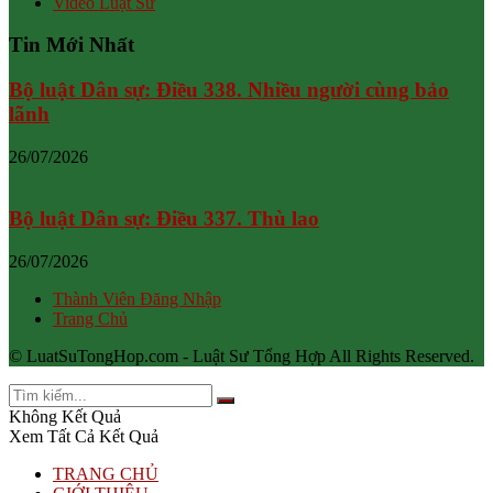
Video Luật Sư
Tin Mới Nhất
Bộ luật Dân sự: Điều 338. Nhiều người cùng bảo
lãnh
26/07/2026
Bộ luật Dân sự: Điều 337. Thù lao
26/07/2026
Thành Viên Đăng Nhập
Trang Chủ
© LuatSuTongHop.com - Luật Sư Tổng Hợp All Rights Reserved.
Không Kết Quả
Xem Tất Cả Kết Quả
TRANG CHỦ