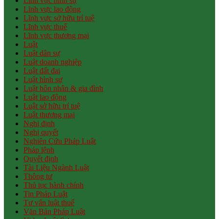
Lĩnh vực hình sự
Lĩnh vực lao động
Lĩnh vực sở hữu trí tuệ
Lĩnh vực thuế
Lĩnh vực thương mại
Luật
Luật dân sự
Luật doanh nghiệp
Luật đất đai
Luật hình sự
Luật hôn nhân & gia đình
Luật lao động
Luật sở hữu trí tuệ
Luật thương mại
Nghị định
Nghị quyết
Nghiên Cứu Pháp Luật
Pháp lệnh
Quyết định
Tài Liệu Ngành Luật
Thông tư
Thủ tục hành chính
Tin Pháp Luật
Tư vấn luật thuế
Văn Bản Pháp Luật