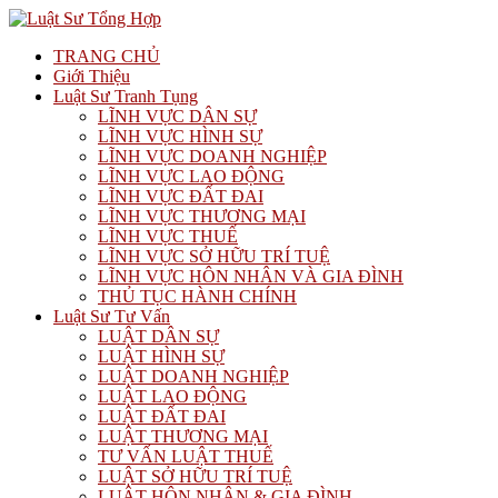
TRANG CHỦ
Giới Thiệu
Luật Sư Tranh Tụng
LĨNH VỰC DÂN SỰ
LĨNH VỰC HÌNH SỰ
LĨNH VỰC DOANH NGHIỆP
LĨNH VỰC LAO ĐỘNG
LĨNH VỰC ĐẤT ĐAI
LĨNH VỰC THƯƠNG MẠI
LĨNH VỰC THUẾ
LĨNH VỰC SỞ HỮU TRÍ TUỆ
LĨNH VỰC HÔN NHÂN VÀ GIA ĐÌNH
THỦ TỤC HÀNH CHÍNH
Luật Sư Tư Vấn
LUẬT DÂN SỰ
LUẬT HÌNH SỰ
LUẬT DOANH NGHIỆP
LUẬT LAO ĐỘNG
LUẬT ĐẤT ĐAI
LUẬT THƯƠNG MẠI
TƯ VẤN LUẬT THUẾ
LUẬT SỞ HỮU TRÍ TUỆ
LUẬT HÔN NHÂN & GIA ĐÌNH