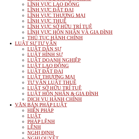
LĨNH VỰC LAO ĐỘNG
LĨNH VỰC ĐẤT ĐAI
LĨNH VỰC THƯƠNG MẠI
LĨNH VỰC THUẾ
LĨNH VỰC SỞ HỮU TRÍ TUỆ
LĨNH VỰC HÔN NHÂN VÀ GIA ĐÌNH
THỦ TỤC HÀNH CHÍNH
LUẬT SƯ TƯ VẤN
LUẬT DÂN SỰ
LUẬT HÌNH SỰ
LUẬT DOANH NGHIỆP
LUẬT LAO ĐỘNG
LUẬT ĐẤT ĐAI
LUẬT THƯƠNG MẠI
TƯ VẤN LUẬT THUẾ
LUẬT SỞ HỮU TRÍ TUỆ
LUẬT HÔN NHÂN & GIA ĐÌNH
DỊCH VỤ HÀNH CHÍNH
VĂN BẢN PHÁP LUẬT
HIẾN PHÁP
LUẬT
PHÁP LỆNH
LỆNH
NGHỊ ĐỊNH
NGHỊ QUYẾT