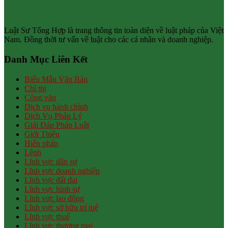
Luật Sư Tổng Hợp là trang thông tin toàn diện về luật pháp của Việt
Nam. Đồng thời tư vấn về luật cho các cá nhân và doanh nghiệp.
Danh Mục Liên Kết
Biểu Mẫu Văn Bản
Chỉ thị
Công văn
Dịch vụ hành chính
Dịch Vụ Pháp Lý
Giải Đáp Pháp Luật
Giới Thiệu
Hiến pháp
Lệnh
Lĩnh vực dân sự
Lĩnh vực doanh nghiệp
Lĩnh vực đất đai
Lĩnh vực hình sự
Lĩnh vực lao động
Lĩnh vực sở hữu trí tuệ
Lĩnh vực thuế
Lĩnh vực thương mại