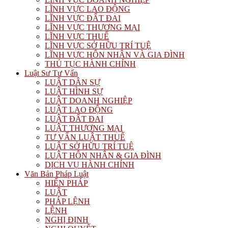
LĨNH VỰC LAO ĐỘNG
LĨNH VỰC ĐẤT ĐAI
LĨNH VỰC THƯƠNG MẠI
LĨNH VỰC THUẾ
LĨNH VỰC SỞ HỮU TRÍ TUỆ
LĨNH VỰC HÔN NHÂN VÀ GIA ĐÌNH
THỦ TỤC HÀNH CHÍNH
Luật Sư Tư Vấn
LUẬT DÂN SỰ
LUẬT HÌNH SỰ
LUẬT DOANH NGHIỆP
LUẬT LAO ĐỘNG
LUẬT ĐẤT ĐAI
LUẬT THƯƠNG MẠI
TƯ VẤN LUẬT THUẾ
LUẬT SỞ HỮU TRÍ TUỆ
LUẬT HÔN NHÂN & GIA ĐÌNH
DỊCH VỤ HÀNH CHÍNH
Văn Bản Pháp Luật
HIẾN PHÁP
LUẬT
PHÁP LỆNH
LỆNH
NGHỊ ĐỊNH