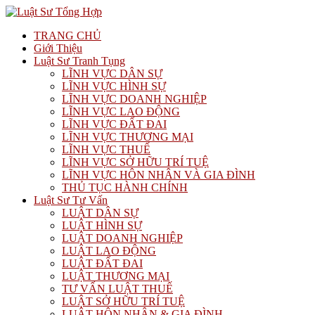
TRANG CHỦ
Giới Thiệu
Luật Sư Tranh Tụng
LĨNH VỰC DÂN SỰ
LĨNH VỰC HÌNH SỰ
LĨNH VỰC DOANH NGHIỆP
LĨNH VỰC LAO ĐỘNG
LĨNH VỰC ĐẤT ĐAI
LĨNH VỰC THƯƠNG MẠI
LĨNH VỰC THUẾ
LĨNH VỰC SỞ HỮU TRÍ TUỆ
LĨNH VỰC HÔN NHÂN VÀ GIA ĐÌNH
THỦ TỤC HÀNH CHÍNH
Luật Sư Tư Vấn
LUẬT DÂN SỰ
LUẬT HÌNH SỰ
LUẬT DOANH NGHIỆP
LUẬT LAO ĐỘNG
LUẬT ĐẤT ĐAI
LUẬT THƯƠNG MẠI
TƯ VẤN LUẬT THUẾ
LUẬT SỞ HỮU TRÍ TUỆ
LUẬT HÔN NHÂN & GIA ĐÌNH