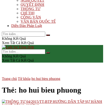
NGHỊ QUYẾT
QUYẾT ĐỊNH
THÔNG TƯ
CHỈ THỊ
CÔNG VĂN
VĂN BẢN QUỐC TẾ
Diễn Đàn Pháp Luật
Không Kết Quả
Xem Tất Cả Kết Quả
Không Kết Quả
Xem Tất Cả Kết Quả
Trang chủ
Từ khóa
ho hui bieu phuong
Thẻ:
ho hui bieu phuong