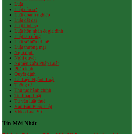
Luật
Luật dân sự
Luật doanh nghiệp
Luật đất đai
Luật hình sự
Luật hôn nhân & gia đình
Luật lao động
Luật sở hữu trí tuệ
Luật thương mại
Nghị định
Nghị quyết
Nghiên Cứu Pháp Luật
Pháp lệnh
Quyết định
Tài Liệu Ngành Luật
Thông tư
Thủ tục hành chính
Tin Pháp Luật
Tư vấn luật thuế
Văn Bản Pháp Luật
Video Luật Sư
Tin Mới Nhất