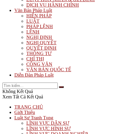
DỊCH VỤ HÀNH CHÍNH
Văn Bản Pháp Luật
HIẾN PHÁP
LUẬT
PHÁP LỆNH
LỆNH
NGHỊ ĐỊNH
NGHỊ QUYẾT
QUYẾT ĐỊNH
THÔNG TƯ
CHỈ THỊ
CÔNG VĂN
VĂN BẢN QUỐC TẾ
Diễn Đàn Pháp Luật
Không Kết Quả
Xem Tất Cả Kết Quả
TRANG CHỦ
Giới Thiệu
Luật Sư Tranh Tụng
LĨNH VỰC DÂN SỰ
LĨNH VỰC HÌNH SỰ
LĨNH VỰC DOANH NGHIỆP