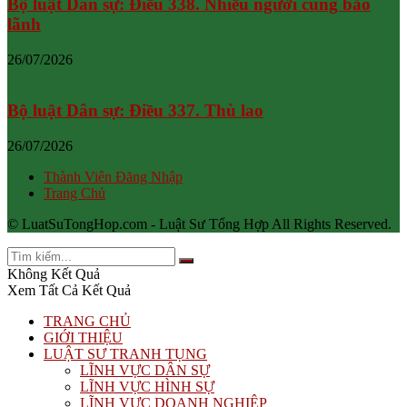
Bộ luật Dân sự: Điều 338. Nhiều người cùng bảo
lãnh
26/07/2026
Bộ luật Dân sự: Điều 337. Thù lao
26/07/2026
Thành Viên Đăng Nhập
Trang Chủ
© LuatSuTongHop.com - Luật Sư Tổng Hợp All Rights Reserved.
Không Kết Quả
Xem Tất Cả Kết Quả
TRANG CHỦ
GIỚI THIỆU
LUẬT SƯ TRANH TỤNG
LĨNH VỰC DÂN SỰ
LĨNH VỰC HÌNH SỰ
LĨNH VỰC DOANH NGHIỆP