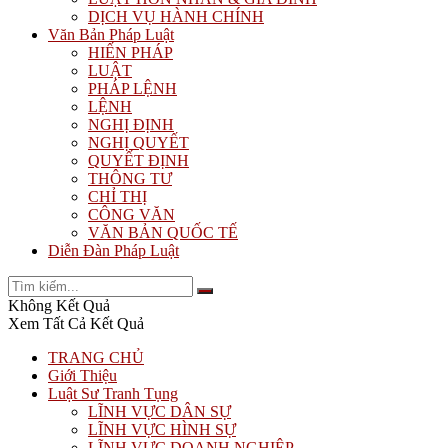
DỊCH VỤ HÀNH CHÍNH
Văn Bản Pháp Luật
HIẾN PHÁP
LUẬT
PHÁP LỆNH
LỆNH
NGHỊ ĐỊNH
NGHỊ QUYẾT
QUYẾT ĐỊNH
THÔNG TƯ
CHỈ THỊ
CÔNG VĂN
VĂN BẢN QUỐC TẾ
Diễn Đàn Pháp Luật
Không Kết Quả
Xem Tất Cả Kết Quả
TRANG CHỦ
Giới Thiệu
Luật Sư Tranh Tụng
LĨNH VỰC DÂN SỰ
LĨNH VỰC HÌNH SỰ
LĨNH VỰC DOANH NGHIỆP