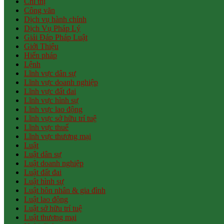
Chỉ thị
Công văn
Dịch vụ hành chính
Dịch Vụ Pháp Lý
Giải Đáp Pháp Luật
Giới Thiệu
Hiến pháp
Lệnh
Lĩnh vực dân sự
Lĩnh vực doanh nghiệp
Lĩnh vực đất đai
Lĩnh vực hình sự
Lĩnh vực lao động
Lĩnh vực sở hữu trí tuệ
Lĩnh vực thuế
Lĩnh vực thương mại
Luật
Luật dân sự
Luật doanh nghiệp
Luật đất đai
Luật hình sự
Luật hôn nhân & gia đình
Luật lao động
Luật sở hữu trí tuệ
Luật thương mại