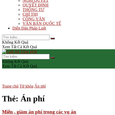
NGHỊ QUYẾT
QUYẾT ĐỊNH
THÔNG TƯ
CHỈ THỊ
CÔNG VĂN
VĂN BẢN QUỐC TẾ
Diễn Đàn Pháp Luật
Không Kết Quả
Xem Tất Cả Kết Quả
Không Kết Quả
Xem Tất Cả Kết Quả
Trang chủ
Từ khóa
Án phí
Thẻ:
Án phí
Miễn , giảm án phí trong các vụ án