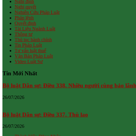
Nghị định
Nghị quyết
Nghiên Cứu Pháp Luật
Pháp lệnh
Quyết định
Tài Liệu Ngành Luật
Thông tư
Thủ tục hành chính
Tin Pháp Luật
Tư vấn luật thuế
Văn Bản Pháp Luật
Video Luật Sư
Tin Mới Nhất
Bộ luật Dân sự: Điều 338. Nhiều người cùng bảo lãn
26/07/2026
Bộ luật Dân sự: Điều 337. Thù lao
26/07/2026