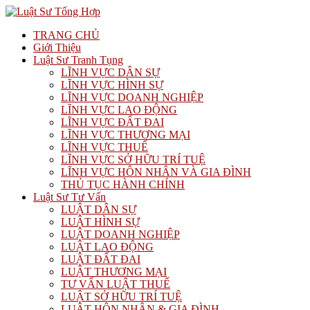
TRANG CHỦ
Giới Thiệu
Luật Sư Tranh Tụng
LĨNH VỰC DÂN SỰ
LĨNH VỰC HÌNH SỰ
LĨNH VỰC DOANH NGHIỆP
LĨNH VỰC LAO ĐỘNG
LĨNH VỰC ĐẤT ĐAI
LĨNH VỰC THƯƠNG MẠI
LĨNH VỰC THUẾ
LĨNH VỰC SỞ HỮU TRÍ TUỆ
LĨNH VỰC HÔN NHÂN VÀ GIA ĐÌNH
THỦ TỤC HÀNH CHÍNH
Luật Sư Tư Vấn
LUẬT DÂN SỰ
LUẬT HÌNH SỰ
LUẬT DOANH NGHIỆP
LUẬT LAO ĐỘNG
LUẬT ĐẤT ĐAI
LUẬT THƯƠNG MẠI
TƯ VẤN LUẬT THUẾ
LUẬT SỞ HỮU TRÍ TUỆ
LUẬT HÔN NHÂN & GIA ĐÌNH