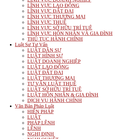
LĨNH VỰC LAO ĐỘNG
LĨNH VỰC ĐẤT ĐAI
LĨNH VỰC THƯƠNG MẠI
LĨNH VỰC THUẾ
LĨNH VỰC SỞ HỮU TRÍ TUỆ
LĨNH VỰC HÔN NHÂN VÀ GIA ĐÌNH
THỦ TỤC HÀNH CHÍNH
Luật Sư Tư Vấn
LUẬT DÂN SỰ
LUẬT HÌNH SỰ
LUẬT DOANH NGHIỆP
LUẬT LAO ĐỘNG
LUẬT ĐẤT ĐAI
LUẬT THƯƠNG MẠI
TƯ VẤN LUẬT THUẾ
LUẬT SỞ HỮU TRÍ TUỆ
LUẬT HÔN NHÂN & GIA ĐÌNH
DỊCH VỤ HÀNH CHÍNH
Văn Bản Pháp Luật
HIẾN PHÁP
LUẬT
PHÁP LỆNH
LỆNH
NGHỊ ĐỊNH