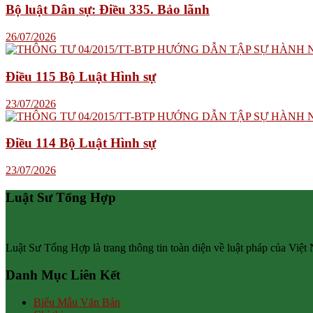
Bộ luật Dân sự: Điều 335. Bảo lãnh
26/07/2026
Điều 115 Bộ Luật Hình sự
23/07/2026
Điều 114 Bộ Luật Hình sự
23/07/2026
Luật Sư Tổng Hợp
Luật Sư Tổng Hợp là trang thông tin toàn diện về luật pháp của Việt
Danh Mục Liên Kết
Biểu Mẫu Văn Bản