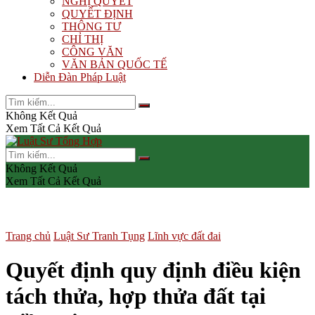
NGHỊ QUYẾT
QUYẾT ĐỊNH
THÔNG TƯ
CHỈ THỊ
CÔNG VĂN
VĂN BẢN QUỐC TẾ
Diễn Đàn Pháp Luật
Không Kết Quả
Xem Tất Cả Kết Quả
Không Kết Quả
Xem Tất Cả Kết Quả
Trang chủ
Luật Sư Tranh Tụng
Lĩnh vực đất đai
Quyết định quy định điều kiện
tách thửa, hợp thửa đất tại