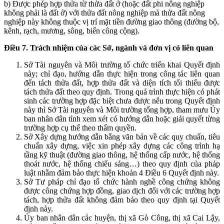
b) Được phép hợp thửa từ thửa đất ở (hoặc đất phi nông nghiệp
không phải là đất ở) với thửa đất nông nghiệp mà thửa đất nông
nghiệp này không thuộc vị trí mặt tiền đường giao thông (đường bộ,
kênh, rạch, mương, sông, biển công cộng).
Điều 7. Trách nhiệm của các Sở, ngành và đơn vị có liên quan
Sở Tài nguyên và Môi trường tổ chức triển khai Quyết định
này; chỉ đạo, hướng dẫn thực hiện trong công tác liên quan
đến tách thửa đất, hợp thửa đất và diện tích tối thiểu được
tách thửa đất theo quy định. Trong quá trình thực hiện có phát
sinh các trường hợp đặc biệt chưa được nêu trong Quyết định
này thì Sở Tài nguyên và Môi trường tổng hợp, tham mưu Ủy
ban nhân dân tỉnh xem xét có hướng dẫn hoặc giải quyết từng
trường hợp cụ thể theo thẩm quyền.
Sở Xây dựng hướng dẫn bằng văn bản về các quy chuẩn, tiêu
chuẩn xây dựng, việc xin phép xây dựng các công trình hạ
tầng kỹ thuật (đường giao thông, hệ thống cấp nước, hệ thống
thoát nước, hệ thống chiếu sáng…) theo quy định của pháp
luật nhằm đảm bảo thực hiện khoản 4 Điều 6 Quyết định này.
Sở Tư pháp chỉ đạo tổ chức hành nghề công chứng không
được công chứng hợp đồng, giao dịch đối với các trường hợp
tách, hợp thửa đất không đảm bảo theo quy định tại Quyết
định này.
Ủy ban nhân dân các huyện, thị xã Gò Công, thị xã Cai Lậy,