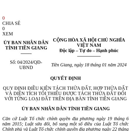
0
CHIA SẺ
0
XEM
CỘNG HÒA XÃ HỘI CHỦ NGHĨA
ỦY BAN NHÂN DÂN
VIỆT NAM
TỈNH TIỀN GIANG
Độc lập – Tự do – Hạnh phúc
——-
—————
Số: 04/2024/QĐ-
Tiền Giang, ngày 18 tháng 01 năm 2024
UBND
QUYẾT ĐỊNH
QUY ĐỊNH ĐIỀU KIỆN TÁCH THỬA ĐẤT, HỢP THỬA ĐẤT
VÀ DIỆN TÍCH TỐI THIỂU ĐƯỢC TÁCH THỬA ĐẤT ĐỐI
VỚI TỪNG LOẠI ĐẤT TRÊN ĐỊA BÀN TỈNH TIỀN GIANG
ỦY BAN NHÂN DÂN TỈNH TIỀN GIANG
Căn cứ Luật Tổ chức chính quyền địa phương ngày 19 tháng 6
năm 2015; Luật sửa đổi, bổ sung một số điều của Luật Tổ chức
Chính phủ và Luật Tổ chức chính quyền địa phương ngày 22 tháng