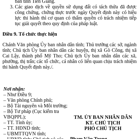
bàn tỉnh Tiền Giang.
Các giao dịch về quyền sử dụng đất có tách thửa đã được
công chứng, chứng thực trước ngày Quyết định này có hiệu
lực thi hành thì cơ quan có thẩm quyền có trách nhiệm tiếp
tục giải quyết theo quy định của pháp luật.
Điều 9. Tổ chức thực hiện
Chánh Văn phòng Ủy ban nhân dân tỉnh; Thủ trưởng các sở, ngành
tỉnh; Chủ tịch Ủy ban nhân dân các huyện, thị xã Gò Công, thị xã
Cai Lậy, thành phố Mỹ Tho; Chủ tịch Ủy ban nhân dân các xã,
phường, thị trấn; các tổ chức, cá nhân có liên quan chịu trách nhiệm
thi hành Quyết định này./.
Nơi nhận:
– Như Điều 9;
– Văn phòng Chính phủ;
– Bộ Tài nguyên và Môi trường;
– Bộ Tư pháp (Cục kiểm tra
VBQPPL);
TM. ỦY BAN NHÂN DÂN
– TT. Tỉnh ủy;
KT. CHỦ TỊCH
– TT. HĐND tỉnh;
PHÓ CHỦ TỊCH
– UBMTTQVN tỉnh;
Phạm Văn Trọng