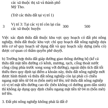
các xã thuộc thị xã và thành phố
Mỹ Tho.
(Trừ các thửa đất tại vị trí 1)
Vị trí 3: Tại các vị trí còn lại của
3
300
500
các xã thuộc huyện
Việc xác định thửa đất thuộc khu vực quy hoạch có đất phi nông
nghiệp, thửa đất thuộc khu vực chỉ quy hoạch đất nông nghiệp dựa
trên cơ sở quy hoạch sử dụng đất và quy hoạch xây dựng (nếu có)
được cơ quan có thẩm quyền phê duyệt.
b) Trường hợp thửa đất giáp đường giao thông đường bộ (kể cả
thửa đất mặt tiền đường có kênh, mương, rạch, cống thoát nước
công cộng phía trước song song với đường), ngoài diện tích đất tối
thiểu theo quy định tại điểm a khoản này, thửa đất nông nghiệp mới
được hình thành và thửa đất nông nghiệp còn lại phải có chiều
ngang mặt tiền từ 04 m (bốn mét) trở lên; trừ thửa đất nông nghiệp
có vị trí mặt tiền đường cao tốc (bên không có đường gom dân sinh)
thì không áp dụng quy định chiều ngang mặt tiền từ 04 m (bốn mét)
trở lên.
3. Đất phi nông nghiệp không phải là đất ở