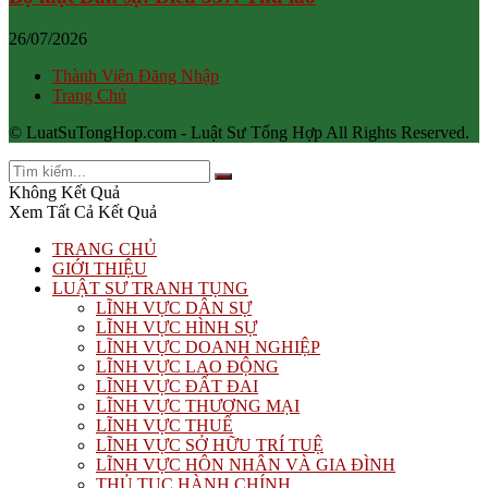
26/07/2026
Thành Viên Đăng Nhập
Trang Chủ
© LuatSuTongHop.com - Luật Sư Tổng Hợp All Rights Reserved.
Không Kết Quả
Xem Tất Cả Kết Quả
TRANG CHỦ
GIỚI THIỆU
LUẬT SƯ TRANH TỤNG
LĨNH VỰC DÂN SỰ
LĨNH VỰC HÌNH SỰ
LĨNH VỰC DOANH NGHIỆP
LĨNH VỰC LAO ĐỘNG
LĨNH VỰC ĐẤT ĐAI
LĨNH VỰC THƯƠNG MẠI
LĨNH VỰC THUẾ
LĨNH VỰC SỞ HỮU TRÍ TUỆ
LĨNH VỰC HÔN NHÂN VÀ GIA ĐÌNH
THỦ TỤC HÀNH CHÍNH