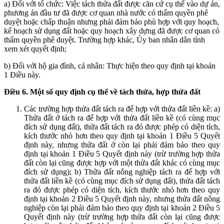
a) Đối với tổ chức: Việc tách thửa đất được căn cứ cụ thể vào dự án,
phương án đầu tư đã được cơ quan nhà nước có thẩm quyền phê
duyệt hoặc chấp thuận nhưng phải đảm bảo phù hợp với quy hoạch,
kế hoạch sử dụng đất hoặc quy hoạch xây dựng đã được cơ quan có
thẩm quyền phê duyệt. Trường hợp khác, Ủy ban nhân dân tỉnh
xem xét quyết định;
b) Đối với hộ gia đình, cá nhân: Thực hiện theo quy định tại khoản
1 Điều này.
Điều 6. Một số quy định cụ thể về tách thửa, hợp thửa đất
Các trường hợp thửa đất tách ra để hợp với thửa đất liền kề: a)
Thửa đất ở tách ra để hợp với thửa đất liền kề (có cùng mục
đích sử dụng đất), thửa đất tách ra đó được phép có diện tích,
kích thước nhỏ hơn theo quy định tại khoản 1 Điều 5 Quyết
định này, nhưng thửa đất ở còn lại phải đảm bảo theo quy
định tại khoản 1 Điều 5 Quyết định này (trừ trường hợp thửa
đất còn lại cũng được hợp với một thửa đất khác có cùng mục
đích sử dụng); b) Thửa đất nông nghiệp tách ra để hợp với
thửa đất liền kề (có cùng mục đích sử dụng đất), thửa đất tách
ra đó được phép có diện tích, kích thước nhỏ hơn theo quy
định tại khoản 2 Điều 5 Quyết định này, nhưng thửa đất nông
nghiệp còn lại phải đảm bảo theo quy định tại khoản 2 Điều 5
Quyết định này (trừ trường hợp thửa đất còn lại cũng được