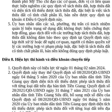
thành phố Mỹ Tho chỉ đạo các cơ quan, đơn vị có liên quan
thực hiện nghiêm các quy định về tách thửa đất, hợp thửa đất
và diện tích tối thiểu được tách thửa đất, đặc biệt là việc tách
thửa đất có tính chất phân lô, bán nền được quy định tại
khoản 4 Điều 6 Quyết định này.
Ủy ban nhân dân các xã, phường, thị trấn có trách nhiệm
quản lý hiện trạng sử dụng đất; không thực hiện chứng thực
hợp đồng, giao dịch đối với các trường hợp tách thửa đất, hợp
thửa đất không đảm bảo theo quy định tại Quyết định này;
kịp thời xử lý hoặc đề nghị cơ quan, người có thẩm quyền xử
lý các trường hợp vi phạm pháp luật, đặc biệt là tách thửa đất
có tính chất phân lô, bán nền không đúng quy định pháp luật.
Điều 8. Hiệu lực thi hành và điều khoản chuyển tiếp
Quyết định này có hiệu lực từ ngày 01 tháng 02 năm 2024.
Quyết định này thay thế Quyết định số 08/2020/QĐ-UBND
ngày 04 tháng 5 năm 2020 của Ủy ban nhân dân tỉnh Tiền
Giang quy định diện tích tối thiểu được phép tách thửa đối
với từng loại đất trên địa bàn tỉnh Tiền Giang; Quyết định số
28/2021/QĐ-UBND ngày 31 tháng 7 năm 2021 của Ủy ban
nhân dân tỉnh Tiền Giang Sửa đổi, bổ sung một số điều của
Quyết định số 08/2020/QĐ-UBND ngày 04 tháng 5 năm
2020 của Ủy ban nhân dân tỉnh Tiền Giang quy định diện tích
tối thiểu được phép tách thửa đối với từng loại đất trên địa