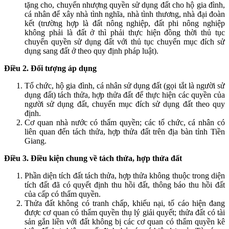
tặng cho, chuyển nhượng quyền sử dụng đất cho hộ gia đình,
cá nhân để xây nhà tình nghĩa, nhà tình thương, nhà đại đoàn
kết (trường hợp là đất nông nghiệp, đất phi nông nghiệp
không phải là đất ở thì phải thực hiện đồng thời thủ tục
chuyển quyền sử dụng đất với thủ tục chuyển mục đích sử
dụng sang đất ở theo quy định pháp luật).
Điều 2. Đối tượng áp dụng
Tổ chức, hộ gia đình, cá nhân sử dụng đất (gọi tắt là người sử
dụng đất) tách thửa, hợp thửa đất để thực hiện các quyền của
người sử dụng đất, chuyển mục đích sử dụng đất theo quy
định.
Cơ quan nhà nước có thẩm quyền; các tổ chức, cá nhân có
liên quan đến tách thửa, hợp thửa đất trên địa bàn tỉnh Tiền
Giang.
Điều 3. Điều kiện chung về tách thửa, hợp thửa đất
Phần diện tích đất tách thửa, hợp thửa không thuộc trong diện
tích đất đã có quyết định thu hồi đất, thông báo thu hồi đất
của cấp có thẩm quyền.
Thửa đất không có tranh chấp, khiếu nại, tố cáo hiện đang
được cơ quan có thẩm quyền thụ lý giải quyết; thửa đất có tài
sản gắn liền với đất không bị các cơ quan có thẩm quyền kê