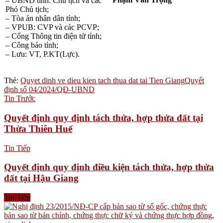
– UBND tỉnh: Chủ tịch và các
Phó Chủ tịch;
– Tòa án nhân dân tỉnh;
– VPUB: CVP và các PCVP;
– Cổng Thông tin điện tử tỉnh;
– Công báo tỉnh;
– Lưu: VT, P.KT(Lực).
Thẻ:
Quyet dinh ve dieu kien tach thua dat tai Tien Giang
Quyết
định số 04/2024/QĐ-UBND
Tin Trước
Quyết định quy định tách thửa, hợp thửa đất tại
Thừa Thiên Huế
Tin Tiếp
Quyết định quy định điều kiện tách thửa, hợp thửa
đất tại Hậu Giang
Tin Tiếp