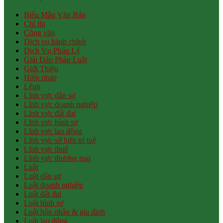
Biểu Mẫu Văn Bản
Chỉ thị
Công văn
Dịch vụ hành chính
Dịch Vụ Pháp Lý
Giải Đáp Pháp Luật
Giới Thiệu
Hiến pháp
Lệnh
Lĩnh vực dân sự
Lĩnh vực doanh nghiệp
Lĩnh vực đất đai
Lĩnh vực hình sự
Lĩnh vực lao động
Lĩnh vực sở hữu trí tuệ
Lĩnh vực thuế
Lĩnh vực thương mại
Luật
Luật dân sự
Luật doanh nghiệp
Luật đất đai
Luật hình sự
Luật hôn nhân & gia đình
Luật lao động