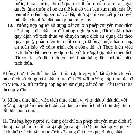
nước, thoát nước) thì cơ quan có thẩm quyền xem xét, giải
quyết từng trường hợp cụ thể khi có văn bản xác nhận của Ủy
ban nhân dân cấp xã nơi có đất, nhưng chỉ xem xét giải quyết
một lần cho thửa đất nằm phía trong này.
Trường hợp người sử dụng đất chỉ xin phép chuyển mục đích
sử dụng một phần từ đất nông nghiệp sang đất ở (đảm bảo
quy định về tách thửa và chuyển mục đích sử dụng đất theo
quy định), phần diện tích đất còn lại không thuộc hành lang
an toàn bảo vệ công trình công cộng thì: a) Thực hiện việc
tách thửa đất theo quy định đối với trường hợp phần diện tích
đất còn lại có diện tích lớn hơn hoặc bằng diện tích tối thiểu
tách thửa.
Không thực hiện thủ tục tách thửa (định vị vị trí đất ở) khi chuyển
mục đích sử dụng một phần thửa đất đối với trường hợp thửa đất ở
có vườn, ao, trừ trường hợp người sử dụng đất có nhu cầu tách thửa
theo quy định.
b) Không thực hiện việc tách thửa (định vị vị trí đất ở) đất đối với
trường hợp phần diện tích đất còn lại có diện tích nhỏ hơn diện tích
tối thiểu tách thửa.
11. Trường hợp người sử dụng đất chỉ xin phép chuyển mục đích sử
dụng một phần từ đất nông nghiệp sang đất ở (đảm bảo quy định về
tách thửa và chuyển mục đích sử dụng đất theo quy định), phần