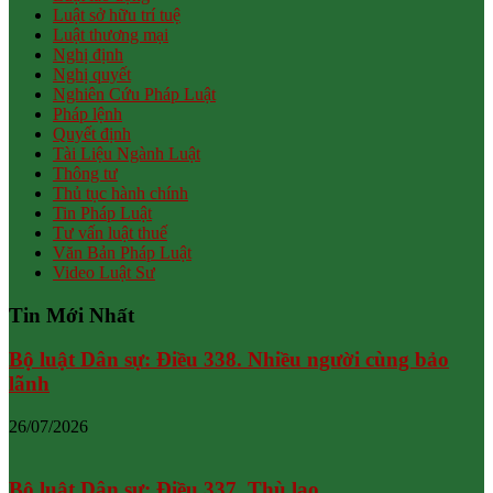
Luật sở hữu trí tuệ
Luật thương mại
Nghị định
Nghị quyết
Nghiên Cứu Pháp Luật
Pháp lệnh
Quyết định
Tài Liệu Ngành Luật
Thông tư
Thủ tục hành chính
Tin Pháp Luật
Tư vấn luật thuế
Văn Bản Pháp Luật
Video Luật Sư
Tin Mới Nhất
Bộ luật Dân sự: Điều 338. Nhiều người cùng bảo
lãnh
26/07/2026
Bộ luật Dân sự: Điều 337. Thù lao