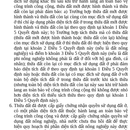
đích sử dụng khác thì sau khi trừ hành lang an toàn bảo vệ
công trình công cộng, thửa đất mới được hình thành và thửa
đất còn lại phải đảm bảo: a) Trường hợp thửa đất mới được
hình thành và thửa đất còn lại cùng còn mục đích sử dụng đất
ở thì chỉ áp dụng phần diện tích đất ở trong thửa đất mới được
hình thành và thửa đất còn lại theo quy định tại khoản 1 Điều
5 Quyết định này; b) Trường hợp tách thửa mà có thửa đất
(thửa đất mới được hình thành hoặc thửa đất còn lại) không
còn mục đích sử dụng đất ở thì thửa đất đó thực hiện theo quy
định tại khoản 2 Điều 5 Quyết định này (nếu là đất nông
nghiệp) và điểm b khoản 3 Điều 5 Quyết định này (nếu là đất
phi nông nghiệp không phải là đất ở đối với hộ gia đình, cá
nhân); thửa đất còn lại có mục đích sử dụng đất ở phải đảm
bảo diện tích đất ở theo quy định tại khoản 1 Điều 5 Quyết
định này hoặc thửa đất còn lại có mục đích sử dụng đất ở với
toàn bộ diện tích đất ở trong thửa đất trước khi tách thửa
(nhưng toàn bộ diện tích thửa đất còn lại này sau khi trừ hành
lang an toàn bảo vệ công trình công cộng thì không được nhỏ
hơn diện tích tối thiểu tách thửa theo quy định tại khoản 1
Điều 5 Quyết định này).
Thửa đất đã được cấp giấy chứng nhận quyền sử dụng đất ở,
có một phần diện tích đất thuộc hành lang an toàn bảo vệ
công trình công cộng và được cấp giấy chứng nhận quyền sử
dụng đất nông nghiệp, nhà nước chưa thu hồi đất để thực
hiện quy hoạch thì phần diện tích đất nông nghiệp này được