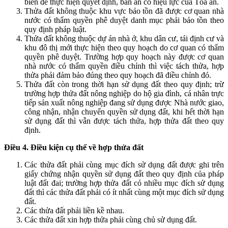
biên để thực hiện quyết định, bản án có hiệu lực của Tòa án.
Thửa đất không thuộc khu vực bảo tồn đã được cơ quan nhà
nước có thẩm quyền phê duyệt danh mục phải bảo tồn theo
quy định pháp luật.
Thửa đất không thuộc dự án nhà ở, khu dân cư, tái định cư và
khu đô thị mới thực hiện theo quy hoạch do cơ quan có thẩm
quyền phê duyệt. Trường hợp quy hoạch này được cơ quan
nhà nước có thẩm quyền điều chỉnh thì việc tách thửa, hợp
thửa phải đảm bảo đúng theo quy hoạch đã điều chỉnh đó.
Thửa đất còn trong thời hạn sử dụng đất theo quy định; trừ
trường hợp thửa đất nông nghiệp do hộ gia đình, cá nhân trực
tiếp sản xuất nông nghiệp đang sử dụng được Nhà nước giao,
công nhận, nhận chuyển quyền sử dụng đất, khi hết thời hạn
sử dụng đất thì vẫn được tách thửa, hợp thửa đất theo quy
định.
Điều 4. Điều kiện cụ thể về hợp thửa đất
Các thửa đất phải cùng mục đích sử dụng đất được ghi trên
giấy chứng nhận quyền sử dụng đất theo quy định của pháp
luật đất đai; trường hợp thửa đất có nhiều mục đích sử dụng
đất thì các thửa đất phải có ít nhất cùng một mục đích sử dụng
đất.
Các thửa đất phải liền kề nhau.
Các thửa đất xin hợp thửa phải cùng chủ sử dụng đất.