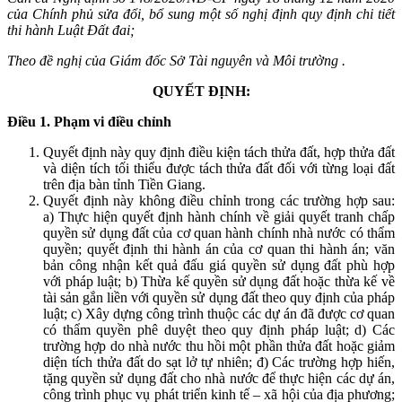
của Chính phủ sửa đổi, bổ sung một số nghị định quy định chi tiết
thi hành Luật Đất đai;
Theo đề nghị của Giám đốc Sở Tài nguyên và Môi trường .
QUYẾT ĐỊNH:
Điều 1. Phạm vi điều chỉnh
Quyết định này quy định điều kiện tách thửa đất, hợp thửa đất
và diện tích tối thiểu được tách thửa đất đối với từng loại đất
trên địa bàn tỉnh Tiền Giang.
Quyết định này không điều chỉnh trong các trường hợp sau:
a) Thực hiện quyết định hành chính về giải quyết tranh chấp
quyền sử dụng đất của cơ quan hành chính nhà nước có thẩm
quyền; quyết định thi hành án của cơ quan thi hành án; văn
bản công nhận kết quả đấu giá quyền sử dụng đất phù hợp
với pháp luật; b) Thừa kế quyền sử dụng đất hoặc thừa kế về
tài sản gắn liền với quyền sử dụng đất theo quy định của pháp
luật; c) Xây dựng công trình thuộc các dự án đã được cơ quan
có thẩm quyền phê duyệt theo quy định pháp luật; d) Các
trường hợp do nhà nước thu hồi một phần thửa đất hoặc giảm
diện tích thửa đất do sạt lở tự nhiên; đ) Các trường hợp hiến,
tặng quyền sử dụng đất cho nhà nước để thực hiện các dự án,
công trình phục vụ phát triển kinh tế – xã hội của địa phương;