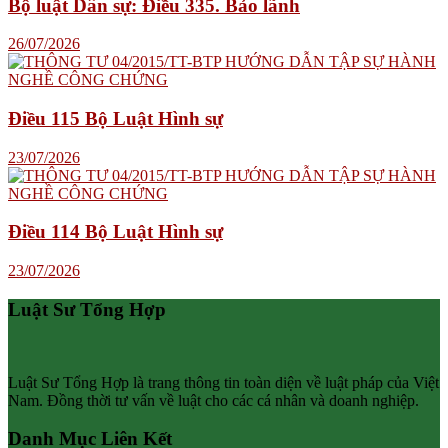
Bộ luật Dân sự: Điều 335. Bảo lãnh
26/07/2026
Điều 115 Bộ Luật Hình sự
23/07/2026
Điều 114 Bộ Luật Hình sự
23/07/2026
Luật Sư Tổng Hợp
Luật Sư Tổng Hợp là trang thông tin toàn diện về luật pháp của Việt
Nam. Đồng thời tư vấn về luật cho các cá nhân và doanh nghiệp.
Danh Mục Liên Kết