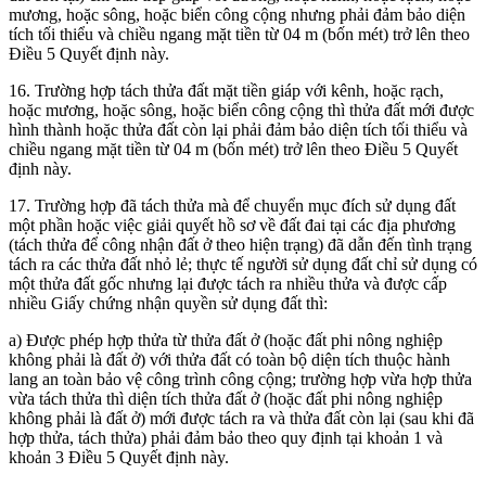
mương, hoặc sông, hoặc biển công cộng nhưng phải đảm bảo diện
tích tối thiểu và chiều ngang mặt tiền từ 04 m (bốn mét) trở lên theo
Điều 5 Quyết định này.
16. Trường hợp tách thửa đất mặt tiền giáp với kênh, hoặc rạch,
hoặc mương, hoặc sông, hoặc biển công cộng thì thửa đất mới được
hình thành hoặc thửa đất còn lại phải đảm bảo diện tích tối thiểu và
chiều ngang mặt tiền từ 04 m (bốn mét) trở lên theo Điều 5 Quyết
định này.
17. Trường hợp đã tách thửa mà để chuyển mục đích sử dụng đất
một phần hoặc việc giải quyết hồ sơ về đất đai tại các địa phương
(tách thửa để công nhận đất ở theo hiện trạng) đã dẫn đến tình trạng
tách ra các thửa đất nhỏ lẻ; thực tế người sử dụng đất chỉ sử dụng có
một thửa đất gốc nhưng lại được tách ra nhiều thửa và được cấp
nhiều Giấy chứng nhận quyền sử dụng đất thì:
a) Được phép hợp thửa từ thửa đất ở (hoặc đất phi nông nghiệp
không phải là đất ở) với thửa đất có toàn bộ diện tích thuộc hành
lang an toàn bảo vệ công trình công cộng; trường hợp vừa hợp thửa
vừa tách thửa thì diện tích thửa đất ở (hoặc đất phi nông nghiệp
không phải là đất ở) mới được tách ra và thửa đất còn lại (sau khi đã
hợp thửa, tách thửa) phải đảm bảo theo quy định tại khoản 1 và
khoản 3 Điều 5 Quyết định này.