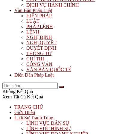
DỊCH VỤ HÀNH CHÍNH
Văn Bản Pháp Luật
HIẾN PHÁP
LUẬT
PHÁP LỆNH
LỆNH
NGHỊ ĐỊNH
NGHỊ QUYẾT
QUYẾT ĐỊNH
THÔNG TƯ
CHỈ THỊ
CÔNG VĂN
VĂN BẢN QUỐC TẾ
Diễn Đàn Pháp Luật
Không Kết Quả
Xem Tất Cả Kết Quả
TRANG CHỦ
Giới Thiệu
Luật Sư Tranh Tụng
LĨNH VỰC DÂN SỰ
LĨNH VỰC HÌNH SỰ
LĨNH VỰC DOANH NGHIỆP