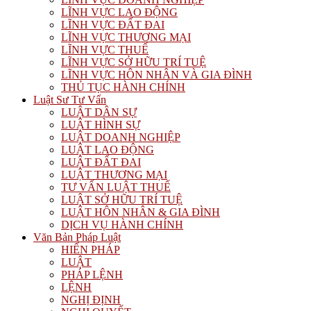
LĨNH VỰC LAO ĐỘNG
LĨNH VỰC ĐẤT ĐAI
LĨNH VỰC THƯƠNG MẠI
LĨNH VỰC THUẾ
LĨNH VỰC SỞ HỮU TRÍ TUỆ
LĨNH VỰC HÔN NHÂN VÀ GIA ĐÌNH
THỦ TỤC HÀNH CHÍNH
Luật Sư Tư Vấn
LUẬT DÂN SỰ
LUẬT HÌNH SỰ
LUẬT DOANH NGHIỆP
LUẬT LAO ĐỘNG
LUẬT ĐẤT ĐAI
LUẬT THƯƠNG MẠI
TƯ VẤN LUẬT THUẾ
LUẬT SỞ HỮU TRÍ TUỆ
LUẬT HÔN NHÂN & GIA ĐÌNH
DỊCH VỤ HÀNH CHÍNH
Văn Bản Pháp Luật
HIẾN PHÁP
LUẬT
PHÁP LỆNH
LỆNH
NGHỊ ĐỊNH