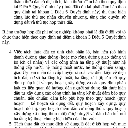
thành thửa đất có diện tích, kích thước đảm bảo theo quy định
tại Điều 5 Quyết định này (thửa đất còn lại phải đảm bảo theo
quy định tại khoản 1 Điều 6 Quyết định này) thì thực hiện
cùng lúc thủ tục nhận chuyển nhượng, tặng cho quyền sử
dụng đất và thủ tục hợp thửa đất.
Riêng trường hợp đất phi nông nghiệp không phải là đất ở đối với tổ
chức thực hiện theo quy định tại điểm a khoản 3 Điều 5 Quyết định
này.
Việc tách thửa đất có tính chất phân lô, bán nền (có hình
thành đường giao thông (hoặc mở rộng đường giao thông vì
lợi ích cá nhân) và các công trình hạ tầng kỹ thuật như hệ
thống cấp nước, hệ thống thoát nước, hệ thống chiếu sáng),
giao Ủy ban nhân dân cấp huyện rà soát các điều kiện về diện
tích đất, cơ sở hạ tầng kỹ thuật, hạ tầng xã hội; căn cứ quy
định pháp luật về quy hoạch, xây dựng và các quy định pháp
luật có liên quan để hướng dẫn người sử dụng đất thực hiện
đầu tư xây dựng các công trình hạ tầng kỹ thuật đảm bảo quy
chuẩn, tiêu chuẩn; đảm bảo phù hợp theo quy hoạch (quy
hoạch – kế hoạch sử dụng đất, quy hoạch xây dựng, quy
hoạch đô thị, quy hoạch điểm dân cư nông thôn, quy hoạch
xây dựng xã nông thôn mới) được duyệt và đảm bảo kết nối
hạ tầng kỹ thuật chung hiện hữu của khu vực.
Tách thửa đất có mục đích sử dụng là đất ở kết hợp với mục