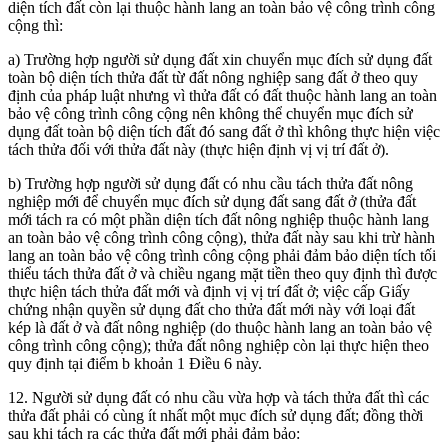
diện tích đất còn lại thuộc hành lang an toàn bảo vệ công trình công
cộng thì:
a) Trường hợp người sử dụng đất xin chuyển mục đích sử dụng đất
toàn bộ diện tích thửa đất từ đất nông nghiệp sang đất ở theo quy
định của pháp luật nhưng vì thửa đất có đất thuộc hành lang an toàn
bảo vệ công trình công cộng nên không thể chuyển mục đích sử
dụng đất toàn bộ diện tích đất đó sang đất ở thì không thực hiện việc
tách thửa đối với thửa đất này (thực hiện định vị vị trí đất ở).
b) Trường hợp người sử dụng đất có nhu cầu tách thửa đất nông
nghiệp mới để chuyển mục đích sử dụng đất sang đất ở (thửa đất
mới tách ra có một phần diện tích đất nông nghiệp thuộc hành lang
an toàn bảo vệ công trình công cộng), thửa đất này sau khi trừ hành
lang an toàn bảo vệ công trình công cộng phải đảm bảo diện tích tối
thiểu tách thửa đất ở và chiều ngang mặt tiền theo quy định thì được
thực hiện tách thửa đất mới và định vị vị trí đất ở; việc cấp Giấy
chứng nhận quyền sử dụng đất cho thửa đất mới này với loại đất
kép là đất ở và đất nông nghiệp (do thuộc hành lang an toàn bảo vệ
công trình công cộng); thửa đất nông nghiệp còn lại thực hiện theo
quy định tại điểm b khoản 1 Điều 6 này.
12. Người sử dụng đất có nhu cầu vừa hợp và tách thửa đất thì các
thửa đất phải có cùng ít nhất một mục đích sử dụng đất; đồng thời
sau khi tách ra các thửa đất mới phải đảm bảo: