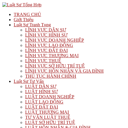
TRANG CHỦ
Giới Thiệu
Luật Sư Tranh Tụng
LĨNH VỰC DÂN SỰ
LĨNH VỰC HÌNH SỰ
LĨNH VỰC DOANH NGHIỆP
LĨNH VỰC LAO ĐỘNG
LĨNH VỰC ĐẤT ĐAI
LĨNH VỰC THƯƠNG MẠI
LĨNH VỰC THUẾ
LĨNH VỰC SỞ HỮU TRÍ TUỆ
LĨNH VỰC HÔN NHÂN VÀ GIA ĐÌNH
THỦ TỤC HÀNH CHÍNH
Luật Sư Tư Vấn
LUẬT DÂN SỰ
LUẬT HÌNH SỰ
LUẬT DOANH NGHIỆP
LUẬT LAO ĐỘNG
LUẬT ĐẤT ĐAI
LUẬT THƯƠNG MẠI
TƯ VẤN LUẬT THUẾ
LUẬT SỞ HỮU TRÍ TUỆ
LUẬT HÔN NHÂN & GIA ĐÌNH