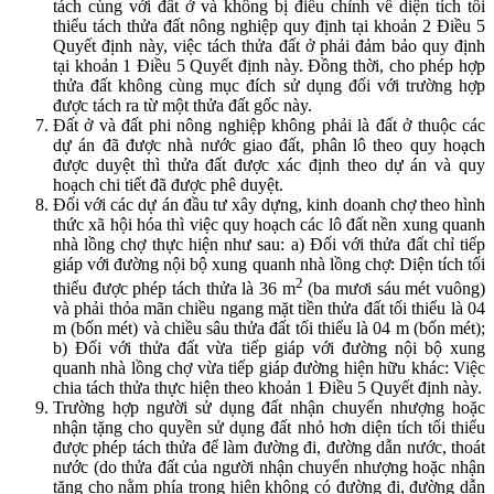
tách cùng với đất ở và không bị điều chỉnh về diện tích tối
thiểu tách thửa đất nông nghiệp quy định tại khoản 2 Điều 5
Quyết định này, việc tách thửa đất ở phải đảm bảo quy định
tại khoản 1 Điều 5 Quyết định này. Đồng thời, cho phép hợp
thửa đất không cùng mục đích sử dụng đối với trường hợp
được tách ra từ một thửa đất gốc này.
Đất ở và đất phi nông nghiệp không phải là đất ở thuộc các
dự án đã được nhà nước giao đất, phân lô theo quy hoạch
được duyệt thì thửa đất được xác định theo dự án và quy
hoạch chi tiết đã được phê duyệt.
Đối với các dự án đầu tư xây dựng, kinh doanh chợ theo hình
thức xã hội hóa thì việc quy hoạch các lô đất nền xung quanh
nhà lồng chợ thực hiện như sau: a) Đối với thửa đất chỉ tiếp
giáp với đường nội bộ xung quanh nhà lồng chợ: Diện tích tối
2
thiểu được phép tách thửa là 36 m
(ba mươi sáu mét vuông)
và phải thỏa mãn chiều ngang mặt tiền thửa đất tối thiểu là 04
m (bốn mét) và chiều sâu thửa đất tối thiểu là 04 m (bốn mét);
b) Đối với thửa đất vừa tiếp giáp với đường nội bộ xung
quanh nhà lồng chợ vừa tiếp giáp đường hiện hữu khác: Việc
chia tách thửa thực hiện theo khoản 1 Điều 5 Quyết định này.
Trường hợp người sử dụng đất nhận chuyển nhượng hoặc
nhận tặng cho quyền sử dụng đất nhỏ hơn diện tích tối thiểu
được phép tách thửa để làm đường đi, đường dẫn nước, thoát
nước (do thửa đất của người nhận chuyển nhượng hoặc nhận
tặng cho nằm phía trong hiện không có đường đi, đường dẫn