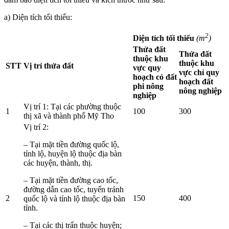
a) Diện tích tối thiểu:
2
Diện tích tối thiểu
(m
)
Thửa đất
Thửa đất
thuộc khu
thuộc khu
STT
Vị trí thửa đất
vực quy
vực chỉ quy
hoạch có đất
hoạch đất
phi nông
nông nghiệp
nghiệp
Vị trí 1: Tại các phường thuộc
1
100
300
thị xã và thành phố Mỹ Tho
Vị trí 2:
– Tại mặt tiền đường quốc lộ,
tỉnh lộ, huyện lộ thuộc địa bàn
các huyện, thành, thị.
– Tại mặt tiền đường cao tốc,
đường dẫn cao tốc, tuyến tránh
2
150
400
quốc lộ và tỉnh lộ thuộc địa bàn
tỉnh.
– Tại các thị trấn thuộc huyện;