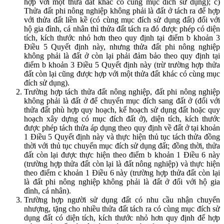
hợp với một thửa đất khác có cùng mục đích sử dụng); c)
Thửa đất phi nông nghiệp không phải là đất ở tách ra để hợp
với thửa đất liền kề (có cùng mục đích sử dụng đất) đối với
hộ gia đình, cá nhân thì thửa đất tách ra đó được phép có diện
tích, kích thước nhỏ hơn theo quy định tại điểm b khoản 3
Điều 5 Quyết định này, nhưng thửa đất phi nông nghiệp
không phải là đất ở còn lại phải đảm bảo theo quy định tại
điểm b khoản 3 Điều 5 Quyết định này (trừ trường hợp thửa
đất còn lại cũng được hợp với một thửa đất khác có cùng mục
đích sử dụng).
Trường hợp tách thửa đất nông nghiệp, đất phi nông nghiệp
không phải là đất ở để chuyển mục đích sang đất ở (đối với
thửa đất phù hợp quy hoạch, kế hoạch sử dụng đất hoặc quy
hoạch xây dựng có mục đích đất ở), diện tích, kích thước
được phép tách thửa áp dụng theo quy định về đất ở tại khoản
1 Điều 5 Quyết định này và thực hiện thủ tục tách thửa đồng
thời với thủ tục chuyển mục đích sử dụng đất; đồng thời, thửa
đất còn lại được thực hiện theo điểm b khoản 1 Điều 6 này
(trường hợp thửa đất còn lại là đất nông nghiệp) và thực hiện
theo điểm c khoản 1 Điều 6 này (trường hợp thửa đất còn lại
là đất phi nông nghiệp không phải là đất ở đối với hộ gia
đình, cá nhân).
Trường hợp người sử dụng đất có nhu cầu nhận chuyển
nhượng, tặng cho nhiều thửa đất tách ra có cùng mục đích sử
dụng đất có diện tích, kích thước nhỏ hơn quy định để hợp