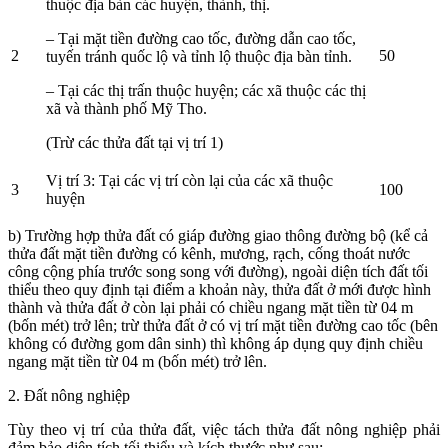
thuộc địa bàn các huyện, thành, thị.
– Tại mặt tiền đường cao tốc, đường dẫn cao tốc,
2
50
tuyến tránh quốc lộ và tỉnh lộ thuộc địa bàn tỉnh.
– Tại các thị trấn thuộc huyện; các xã thuộc các thị
xã và thành phố Mỹ Tho.
(Trừ các thửa đất tại vị trí 1)
Vị trí 3: Tại các vị trí còn lại của các xã thuộc
3
100
huyện
b) Trường hợp thửa đất có giáp đường giao thông đường bộ (kể cả
thửa đất mặt tiền đường có kênh, mương, rạch, cống thoát nước
công cộng phía trước song song với đường), ngoài diện tích đất tối
thiểu theo quy định tại điểm a khoản này, thửa đất ở mới được hình
thành và thửa đất ở còn lại phải có chiều ngang mặt tiền từ 04 m
(bốn mét) trở lên; trừ thửa đất ở có vị trí mặt tiền đường cao tốc (bên
không có đường gom dân sinh) thì không áp dụng quy định chiều
ngang mặt tiền từ 04 m (bốn mét) trở lên.
2. Đất nông nghiệp
Tùy theo vị trí của thửa đất, việc tách thửa đất nông nghiệp phải
đảm bảo diện tích tối thiểu và kích thước như sau: