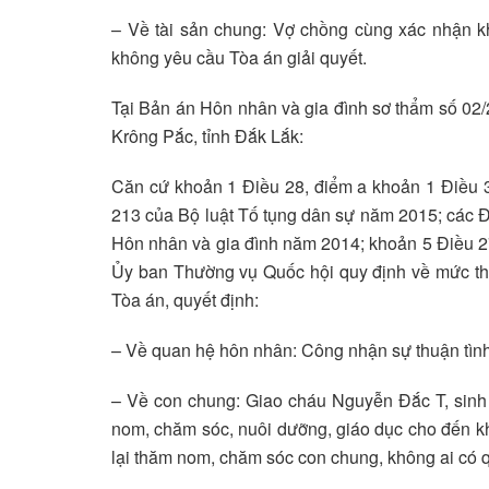
– Về tài sản chung: Vợ chồng cùng xác nhận k
không yêu cầu Tòa án giải quyết.
Tại Bản án Hôn nhân và gia đình sơ thẩm số 0
Krông Pắc, tỉnh Đắk Lắk:
Căn cứ khoản 1 Điều 28, điểm a khoản 1 Điều 3
213 của Bộ luật Tố tụng dân sự năm 2015; các Đi
Hôn nhân và gia đình năm 2014; khoản 5 Điều
Ủy ban Thường vụ Quốc hội quy định về mức thu,
Tòa án, quyết định:
– Về quan hệ hôn nhân: Công nhận sự thuận tìn
– Về con chung: Giao cháu Nguyễn Đắc T, sinh
nom, chăm sóc, nuôi dưỡng, giáo dục cho đến kh
lại thăm nom, chăm sóc con chung, không ai có 