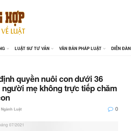
NG
LUẬT SƯ TƯ VẤN
VĂN BẢN PHÁP LUẬT
DIỄN ĐÀN
 định quyền nuôi con dưới 36
p người mẹ không trực tiếp chăm
con
0
u Ngành Luật