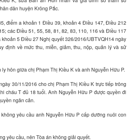
Kiều K; sửa Bản án Hôn nhân và gia đình sơ thẩm số
hân dân huyện Krông Pắc.
5, điểm a khoản 1 Điều 39, khoản 4 Điều 147, Điều 212
; các Điều 51, 55, 58, 81, 82, 83, 110, 116 và Điều 117
 a khoản 5 Điều 27 Nghị quyết 326/2016/UBTVQH14 ngày
 định về mức thu, miễn, giảm, thu, nộp, quản lý và sử
h ly hôn giữa chị Phạm Thị Kiều K và anh Nguyễn Hữu P.
gày 30/11/2016 cho chị Phạm Thị Kiều K trực tiếp trông
khi cháu T đủ 18 tuổi. Anh Nguyễn Hữu P được quyền đi
quyền ngăn cản.
K không yêu cầu anh Nguyễn Hữu P cấp dưỡng nuôi con
ng yêu cầu, nên Tòa án không giải quyết.