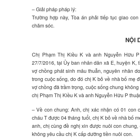
– Giải pháp pháp lý:
Trường hợp này, Tòa án phải tiếp tục giao con 
chăm sóc.
NỘI 
Chị Phạm Thị Kiều K và anh Nguyễn Hữu P k
27/7/2016, tại Ủy ban nhân dân xã E, huyện K, tỉ
vợ chồng phát sinh mâu thuẫn, nguyên nhân do
trong cuộc sống, do đó chị K bỏ về nhà bố mẹ đ
vợ chồng đã trầm trọng, cuộc sống chung không 
chị Phạm Thị Kiều K và anh Nguyễn Hữu P thuận 
– Về con chung: Anh, chị xác nhận có 01 con 
cháu T được 04 tháng tuổi, chị K bỏ về nhà bố m
anh, chị cùng đề nghị xin được nuôi con chung,
không yêu cầu chị K cấp dưỡng tiền nuôi con.