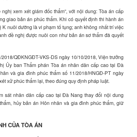
nghị xem xét giám đốc thẩm”, với nội dung: Tòa án cấp
ng giao bản án phúc thẩm. Khi có quyết định thi hành án
ị K nuôi dưỡng là vi phạm tố tụng; anh không nhất trí việc
anh đề nghị được nuôi con như bản án sơ thẩm đã quyết
114/2018/QĐKNGĐT-VKS-DS ngày 10/10/2018, Viện trưởng
ghị Ủy ban Thẩm phán Tòa án nhân dân cấp cao tại Đà
nhân và gia đình phúc thẩm số 11/2018/HNGĐ-PT ngày
ét xử phúc thẩm lại, theo đúng quy định pháp luật.
ểm sát nhân dân cấp cao tại Đà Nang thay đổi nội dung
 thẩm, hủy bản án Hôn nhân và gia đình phúc thẩm, giữ
NH CỦA TÒA ÁN