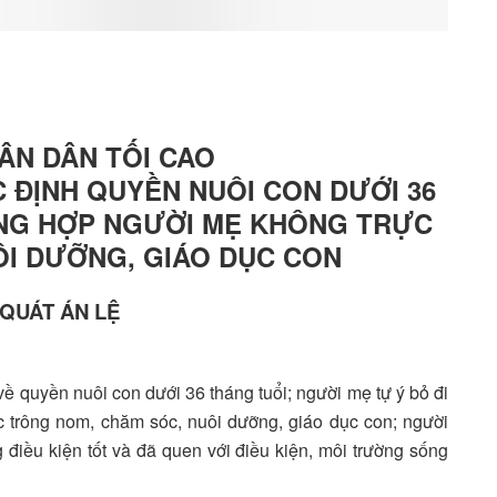
ÂN DÂN TỐI CAO
ÁC ĐỊNH QUYỀN NUÔI CON DƯỚI 36
NG HỢP NGƯỜI MẸ KHÔNG TRỰC
ÔI DƯỠNG, GIÁO DỤC CON
 QUÁT ÁN LỆ
về quyền nuôi con dưới 36 tháng tuổi; người mẹ tự ý bỏ đi
c trông nom, chăm sóc, nuôi dưỡng, giáo dục con; người
điều kiện tốt và đã quen với điều kiện, môi trường sống