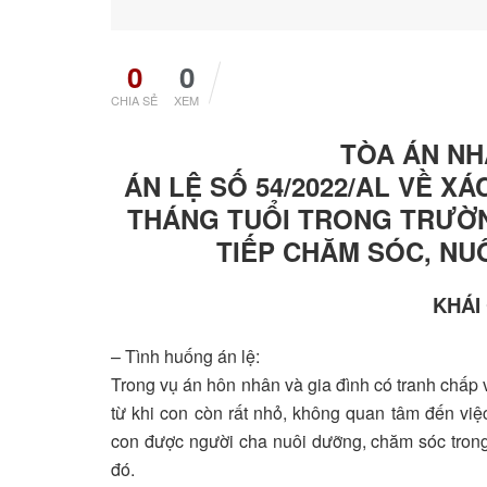
0
0
CHIA SẺ
XEM
TÒA ÁN NH
ÁN LỆ SỐ 54/2022/AL VỀ X
THÁNG TUỔI TRONG TRƯỜ
TIẾP CHĂM SÓC, NU
KHÁI
– Tình huống án lệ:
Trong vụ án hôn nhân và gia đình có tranh chấp 
từ khi con còn rất nhỏ, không quan tâm đến việ
con được người cha nuôi dưỡng, chăm sóc trong 
đó.