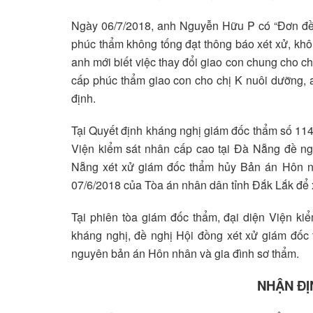
Ngày 06/7/2018, anh Nguyễn Hữu P có “Đơn đề 
phúc thẩm không tống đạt thông báo xét xử, khô
anh mới biết việc thay đổi giao con chung cho ch
cấp phúc thẩm giao con cho chị K nuôi dưỡng, 
định.
Tại Quyết định kháng nghị giám đốc thẩm số 
Viện kiểm sát nhân cấp cao tại Đà Nẵng đề n
Nẵng xét xử giám đốc thẩm hủy Bản án Hôn 
07/6/2018 của Tòa án nhân dân tỉnh Đắk Lắk để x
Tại phiên tòa giám đốc thẩm, đại diện Viện ki
kháng nghị, đề nghị Hội đồng xét xử giám đốc
nguyên bản án Hôn nhân và gia đình sơ thẩm.
NHẬN ĐỊ