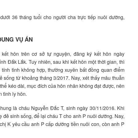
dưới 36 tháng tuổi cho người cha trực tiếp nuôi dưỡng,
DUNG VỤ ÁN
ết hôn trên cơ sở tự nguyện, đăng ký kết hôn ngày
nh Đắk Lắk. Tuy nhiên, sau khi kết hôn một thời gian, thì
 tính tình không hợp, thường xuyên bất đồng quan điểm
ẻ sống từ khoảng tháng 3/2017. Nay, xét thấy mâu thuẫn
thể kéo dài, mục đích của hôn nhân không đạt được, nên
tình ly hôn.
chung là cháu Nguyễn Đắc T, sinh ngày 30/11/2016. Khi
ẹ đẻ sinh sống, để lại cháu T cho anh P nuôi dưỡng. Nay,
 chị K yêu cầu anh P cấp dưỡng tiền nuôi con, còn anh P