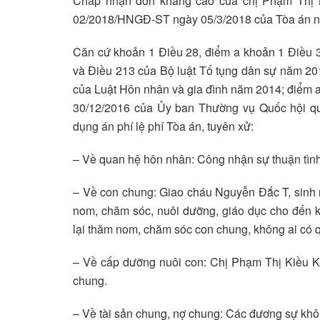
Chấp nhận đơn kháng cáo của chị Phạm Thị 
02/2018/HNGĐ-ST ngày 05/3/2018 của Tòa án n
Căn cứ khoản 1 Điều 28, điểm a khoản 1 Điều 3
và Điều 213 của Bộ luật Tố tụng dân sự năm 2015
của Luật Hôn nhân và gia đình năm 2014; điểm
30/12/2016 của Ủy ban Thường vụ Quốc hội quy
dụng án phí lệ phí Tòa án, tuyên xử:
– Về quan hệ hôn nhân: Công nhận sự thuận tìn
– Về con chung: Giao cháu Nguyễn Đắc T, sinh n
nom, chăm sóc, nuôi dưỡng, giáo dục cho đến 
lại thăm nom, chăm sóc con chung, không ai có 
– Về cấp dưỡng nuôi con: Chị Phạm Thị Kiều 
chung.
– Về tài sản chung, nợ chung: Các đương sự khô