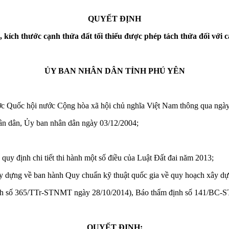
QUYẾT ĐỊNH
, kích thước cạnh thửa đất tối thiểu
được phép tách thửa đối với c
ỦY BAN NHÂN DÂN TỈNH PHÚ YÊN
c Quốc hội nước Cộng hòa xã hội chủ nghĩa Việt Nam thông qua ngày
ân dân, Ủy ban nhân dân ngày 03/12/2004;
y định chi tiết thi hành một số điều của Luật Đất đai năm 2013;
dựng về ban hành Quy chuẩn kỹ thuật quốc gia về quy hoạch xây dự
rình số 365/TTr-STNMT ngày 28/10/2014), Báo thẩm định số 141/BC-S
QUYẾT ĐỊNH: