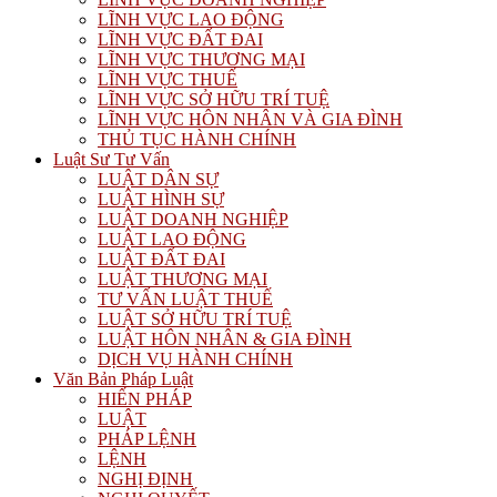
LĨNH VỰC LAO ĐỘNG
LĨNH VỰC ĐẤT ĐAI
LĨNH VỰC THƯƠNG MẠI
LĨNH VỰC THUẾ
LĨNH VỰC SỞ HỮU TRÍ TUỆ
LĨNH VỰC HÔN NHÂN VÀ GIA ĐÌNH
THỦ TỤC HÀNH CHÍNH
Luật Sư Tư Vấn
LUẬT DÂN SỰ
LUẬT HÌNH SỰ
LUẬT DOANH NGHIỆP
LUẬT LAO ĐỘNG
LUẬT ĐẤT ĐAI
LUẬT THƯƠNG MẠI
TƯ VẤN LUẬT THUẾ
LUẬT SỞ HỮU TRÍ TUỆ
LUẬT HÔN NHÂN & GIA ĐÌNH
DỊCH VỤ HÀNH CHÍNH
Văn Bản Pháp Luật
HIẾN PHÁP
LUẬT
PHÁP LỆNH
LỆNH
NGHỊ ĐỊNH