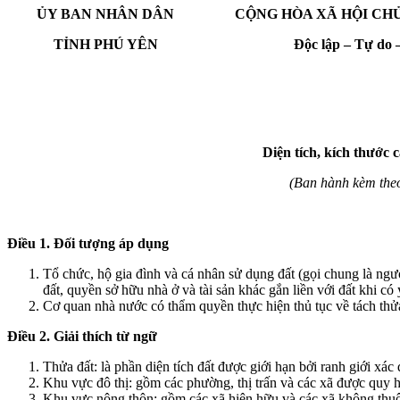
ỦY BAN NHÂN DÂN
CỘNG HÒA XÃ HỘI CH
TỈNH
PHÚ YÊN
Độc lập – Tự do
Diện tích, kích thước 
(Ban hành kèm th
Điều 1. Đối tượng áp dụng
Tổ chức, hộ gia đình và cá nhân sử dụng đất (gọi chung là n
đất, quyền sở hữu nhà ở và tài sản khác gắn liền với đất khi có 
Cơ quan nhà nước có thẩm quyền thực hiện thủ tục về tách thửa
Điều 2. Giải thích từ ngữ
Thửa đất: là phần diện tích đất được giới hạn bởi ranh giới xác 
Khu vực đô thị: gồm các phường, thị trấn và các xã được quy ho
Khu vực nông thôn: gồm các xã hiện hữu và các xã không thuộc 