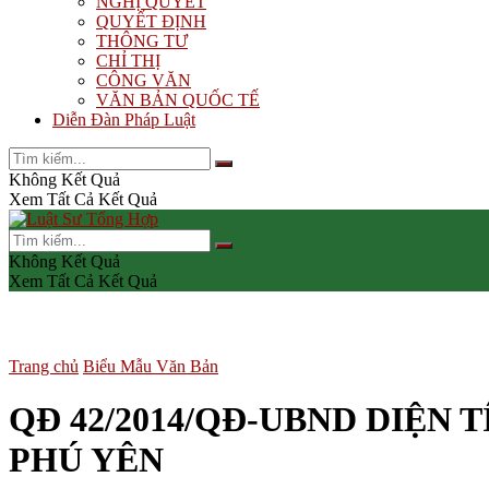
NGHỊ QUYẾT
QUYẾT ĐỊNH
THÔNG TƯ
CHỈ THỊ
CÔNG VĂN
VĂN BẢN QUỐC TẾ
Diễn Đàn Pháp Luật
Không Kết Quả
Xem Tất Cả Kết Quả
Không Kết Quả
Xem Tất Cả Kết Quả
Trang chủ
Biểu Mẫu Văn Bản
QĐ 42/2014/QĐ-UBND DIỆN 
PHÚ YÊN