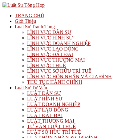
TRANG CHỦ
Giới Thiệu
Luật Sư Tranh Tụng
LĨNH VỰC DÂN SỰ
LĨNH VỰC HÌNH SỰ
LĨNH VỰC DOANH NGHIỆP
LĨNH VỰC LAO ĐỘNG
LĨNH VỰC ĐẤT ĐAI
LĨNH VỰC THƯƠNG MẠI
LĨNH VỰC THUẾ
LĨNH VỰC SỞ HỮU TRÍ TUỆ
LĨNH VỰC HÔN NHÂN VÀ GIA ĐÌNH
THỦ TỤC HÀNH CHÍNH
Luật Sư Tư Vấn
LUẬT DÂN SỰ
LUẬT HÌNH SỰ
LUẬT DOANH NGHIỆP
LUẬT LAO ĐỘNG
LUẬT ĐẤT ĐAI
LUẬT THƯƠNG MẠI
TƯ VẤN LUẬT THUẾ
LUẬT SỞ HỮU TRÍ TUỆ
LUẬT HÔN NHÂN & GIA ĐÌNH