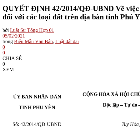
QUYẾT ĐỊNH 42/2014/QĐ-UBND Về việc ban 
đối với các loại đất trên địa bàn tỉnh Phú 
bởi
Luật Sư Tổng Hợp 01
05/02/2021
trong
Biểu Mẫu Văn Bản
,
Luật đất đai
0
0
CHIA SẺ
0
XEM
CỘNG HÒA XÃ HỘI CH
ỦY BAN NHÂN DÂN
Độc lập – Tự do
TỈNH
PHÚ YÊN
Số: 42/2014/QĐ-UBND
Tuy Hòa,