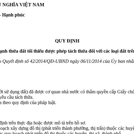
Ủ NGHĨA VIỆT NAM
 – Hạnh phúc
QUY ĐỊNH
cạnh thửa đất tối thiểu được phép tách thửa
đối với các loại đất t
eo Quyết định số 42/2014/QĐ-UBND
ngày 06/11/2014 của Ủy ban nhân
gười sử dụng đất) đã được cơ quan nhà nước có thẩm quyền cấp Giấy 
yêu cầu tách thửa.
 theo quy định của pháp luật.
định trên thực địa hoặc được mô tả trên hồ sơ.
ạch xây dựng đô thị (phát triển thành phường, thị trấn) thuộc các huyệ
quy hoạch phát triển đô thị thuộc các huyện, thị xã, thành phố.