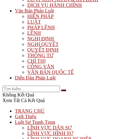
DỊCH VỤ HÀNH CHÍNH
Văn Bản Pháp Luật
HIẾN PHÁP
LUẬT
PHÁP LỆNH
LỆNH
NGHỊ ĐỊNH
NGHỊ QUYẾT
QUYẾT ĐỊNH
THÔNG TƯ
CHỈ THỊ
CÔNG VĂN
VĂN BẢN QUỐC TẾ
Diễn Đàn Pháp Luật
Không Kết Quả
Xem Tất Cả Kết Quả
TRANG CHỦ
Giới Thiệu
Luật Sư Tranh Tụng
LĨNH VỰC DÂN SỰ
LĨNH VỰC HÌNH SỰ
LĨNH VỰC DOANH NGHIỆP