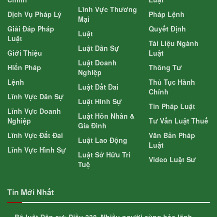
Lĩnh Vực Thương
Dịch Vụ Pháp Lý
Pháp Lệnh
Mại
Giải Đáp Pháp
Quyết Định
Luật
Luật
Tài Liệu Ngành
Luật Dân Sự
Giới Thiệu
Luật
Luật Doanh
Hiến Pháp
Thông Tư
Nghiệp
Lệnh
Thủ Tục Hành
Luật Đất Đai
Chính
Lĩnh Vực Dân Sự
Luật Hình Sự
Tin Pháp Luật
Lĩnh Vực Doanh
Luật Hôn Nhân &
Nghiệp
Tư Vấn Luật Thuế
Gia Đình
Lĩnh Vực Đất Đai
Văn Bản Pháp
Luật Lao Động
Luật
Lĩnh Vực Hình Sự
Luật Sở Hữu Trí
Video Luật Sư
Tuệ
Tin Mới Nhất