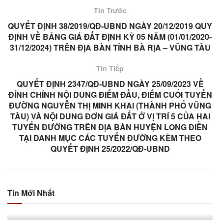
Tin Trước
QUYẾT ĐỊNH 38/2019/QĐ-UBND NGÀY 20/12/2019 QUY
ĐỊNH VỀ BẢNG GIÁ ĐẤT ĐỊNH KỲ 05 NĂM (01/01/2020-
31/12/2024) TRÊN ĐỊA BÀN TỈNH BÀ RỊA – VŨNG TÀU
Tin Tiếp
QUYẾT ĐỊNH 2347/QĐ-UBND NGÀY 25/09/2023 VỀ
ĐÍNH CHÍNH NỘI DUNG ĐIỂM ĐẦU, ĐIỂM CUỐI TUYẾN
ĐƯỜNG NGUYỄN THỊ MINH KHAI (THÀNH PHỐ VŨNG
TÀU) VÀ NỘI DUNG ĐƠN GIÁ ĐẤT Ở VỊ TRÍ 5 CỦA HAI
TUYẾN ĐƯỜNG TRÊN ĐỊA BÀN HUYỆN LONG ĐIỀN
TẠI DANH MỤC CÁC TUYẾN ĐƯỜNG KÈM THEO
QUYẾT ĐỊNH 25/2022/QĐ-UBND
Tin Mới Nhất