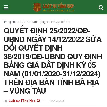
Trang chủ
Luật Sư Tranh Tụng
Lĩnh vực đất đai
QUYẾT ĐỊNH 25/2022/QĐ-
UBND NGÀY 14/12/2022 SỬA
ĐỔI QUYẾT ĐỊNH
38/2019/QĐ-UBND QUY ĐỊNH
BẢNG GIÁ ĐẤT ĐỊNH KỲ 05
NĂM (01/01/2020-31/12/2024)
TRÊN ĐỊA BÀN TỈNH BÀ RỊA
– VŨNG TÀU
bởi
Luật sư Tổng Hợp 02
08/02/2025