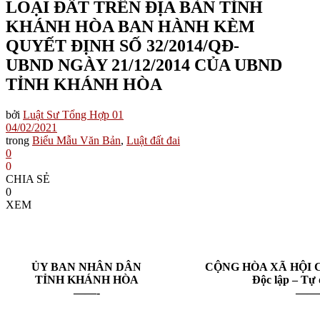
LOẠI ĐẤT TRÊN ĐỊA BÀN TỈNH
KHÁNH HÒA BAN HÀNH KÈM
QUYẾT ĐỊNH SỐ 32/2014/QĐ-
UBND NGÀY 21/12/2014 CỦA UBND
TỈNH KHÁNH HÒA
bởi
Luật Sư Tổng Hợp 01
04/02/2021
trong
Biểu Mẫu Văn Bản
,
Luật đất đai
0
0
CHIA SẺ
0
XEM
ỦY BAN NHÂN DÂN
CỘNG HÒA XÃ HỘI 
TỈNH KHÁNH HÒA
Độc lập – Tự
——-
——