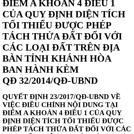
ĐIỂM A KHOẢN 4 ĐIỀU 1
CỦA QUY ĐỊNH DIỆN TÍCH
TỐI THIỂU ĐƯỢC PHÉP
TÁCH THỬA ĐẤT ĐỐI VỚI
CÁC LOẠI ĐẤT TRÊN ĐỊA
BÀN TỈNH KHÁNH HÒA
BAN HÀNH KÈM
QĐ 32/2014/QĐ-UBND
QUYẾT ĐỊNH 23/2017/QĐ-UBND VỀ
VIỆC ĐIỀU CHỈNH NỘI DUNG TẠI
ĐIỂM A KHOẢN 4 ĐIỀU 1 CỦA QUY
ĐỊNH DIỆN TÍCH TỐI THIỂU ĐƯỢC
PHÉP TÁCH THỬA ĐẤT ĐỐI VỚI CÁC