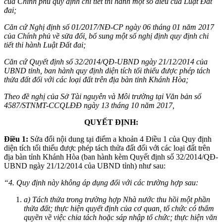
của Chính phủ quy định chi tiết thi hành một số điều của Luật Đất
đai;
Căn cứ Nghị định số 01/2017/NĐ-CP ngày 06 tháng 01 năm 2017
của Chính phủ về sửa đổi, bổ sung một số nghị định quy định chi
tiết thi hành Luật Đất đai;
Căn cứ Quyết định số 32/2014/QĐ-UBND ngày 21/12/2014 của
UBND tỉnh, ban hành quy định diện tích tối thiểu được phép tách
thửa đất đối với các loại đất trên địa bàn tỉnh Khánh Hòa;
Theo đề nghị của Sở Tài nguyên và Môi trường tại Văn bản số
4587/STNMT-CCQLĐĐ ngày 13 tháng 10 năm 2017,
QUYẾT ĐỊNH:
Điều 1:
Sửa đổi nội dung tại điểm a khoản 4 Điều 1 của Quy định
diện tích tối thiểu được phép tách thửa đất đối với các loại đất trên
địa bàn tỉnh Khánh Hòa (ban hành kèm Quyết định số 32/2014/QĐ-
UBND ngày 21/12/2014 của UBND tỉnh) như sau:
“4. Quy định này không áp dụng đối với các trường hợp sau:
a) Tách thửa trong trường hợp Nhà nước thu hồi một phần
thửa đất; thực hiện quyết định của cơ quan, tổ chức có thẩm
quyền về việc chia tách hoặc sáp nhập tổ chức; thực hiện văn