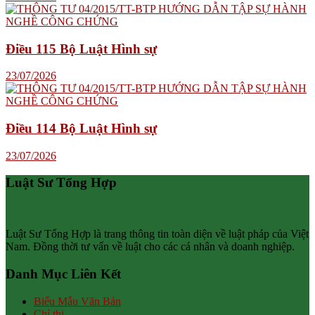
Điều 115 Bộ Luật Hình sự
23/07/2026
Điều 114 Bộ Luật Hình sự
23/07/2026
Luật Sư Tổng Hợp
Luật Sư Tổng Hợp là trang thông tin toàn diện về luật pháp của Việt
Nam. Đồng thời tư vấn về luật cho các cá nhân và doanh nghiệp.
Danh Mục Liên Kết
Biểu Mẫu Văn Bản
Chỉ thị