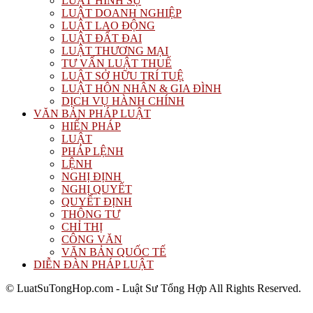
LUẬT HÌNH SỰ
LUẬT DOANH NGHIỆP
LUẬT LAO ĐỘNG
LUẬT ĐẤT ĐAI
LUẬT THƯƠNG MẠI
TƯ VẤN LUẬT THUẾ
LUẬT SỞ HỮU TRÍ TUỆ
LUẬT HÔN NHÂN & GIA ĐÌNH
DỊCH VỤ HÀNH CHÍNH
VĂN BẢN PHÁP LUẬT
HIẾN PHÁP
LUẬT
PHÁP LỆNH
LỆNH
NGHỊ ĐỊNH
NGHỊ QUYẾT
QUYẾT ĐỊNH
THÔNG TƯ
CHỈ THỊ
CÔNG VĂN
VĂN BẢN QUỐC TẾ
DIỄN ĐÀN PHÁP LUẬT
© LuatSuTongHop.com - Luật Sư Tổng Hợp All Rights Reserved.