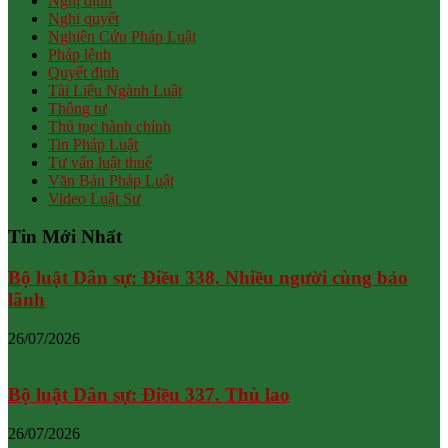
Nghị định
Nghị quyết
Nghiên Cứu Pháp Luật
Pháp lệnh
Quyết định
Tài Liệu Ngành Luật
Thông tư
Thủ tục hành chính
Tin Pháp Luật
Tư vấn luật thuế
Văn Bản Pháp Luật
Video Luật Sư
Tin Mới Nhất
Bộ luật Dân sự: Điều 338. Nhiều người cùng bảo
lãnh
26/07/2026
Bộ luật Dân sự: Điều 337. Thù lao
26/07/2026