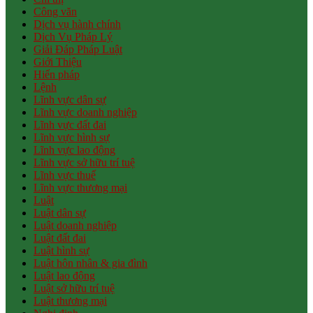
Công văn
Dịch vụ hành chính
Dịch Vụ Pháp Lý
Giải Đáp Pháp Luật
Giới Thiệu
Hiến pháp
Lệnh
Lĩnh vực dân sự
Lĩnh vực doanh nghiệp
Lĩnh vực đất đai
Lĩnh vực hình sự
Lĩnh vực lao động
Lĩnh vực sở hữu trí tuệ
Lĩnh vực thuế
Lĩnh vực thương mại
Luật
Luật dân sự
Luật doanh nghiệp
Luật đất đai
Luật hình sự
Luật hôn nhân & gia đình
Luật lao động
Luật sở hữu trí tuệ
Luật thương mại