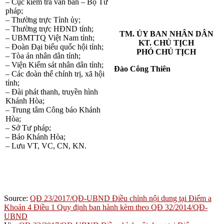
– Cục kiểm tra văn bản – Bộ Tư
pháp;
– Thường trực Tỉnh ủy;
– Thường trực HĐND tỉnh;
TM. ỦY BAN NHÂN DÂN
– UBMTTQ Việt Nam tỉnh;
KT. CHỦ TỊCH
– Đoàn Đại biểu quốc hội tỉnh;
PHÓ CHỦ TỊCH
– Tòa án nhân dân tỉnh;
– Viện Kiểm sát nhân dân tỉnh;
Đào Công Thiên
– Các đoàn thể chính trị, xã hội
tỉnh;
– Đài phát thanh, truyền hình
Khánh Hòa;
– Trung tâm Công báo Khánh
Hòa;
– Sở Tư pháp;
– Báo Khánh Hòa;
– Lưu VT, VC, CN, KN.
Source:
QĐ 23/2017/QĐ-UBND Điều chỉnh nội dung tại Điểm a
Khoản 4 Điều 1 Quy định ban hành kèm theo QĐ 32/2014/QĐ-
UBND