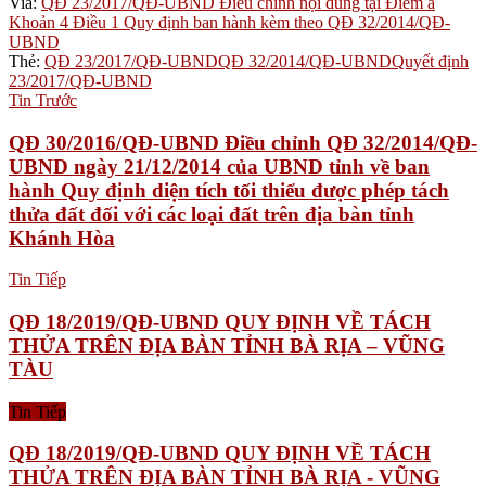
Via:
QĐ 23/2017/QĐ-UBND Điều chỉnh nội dung tại Điểm a
Khoản 4 Điều 1 Quy định ban hành kèm theo QĐ 32/2014/QĐ-
UBND
Thẻ:
QĐ 23/2017/QĐ-UBND
QĐ 32/2014/QĐ-UBND
Quyết định
23/2017/QĐ-UBND
Tin Trước
QĐ 30/2016/QĐ-UBND Điều chỉnh QĐ 32/2014/QĐ-
UBND ngày 21/12/2014 của UBND tỉnh về ban
hành Quy định diện tích tối thiểu được phép tách
thửa đất đối với các loại đất trên địa bàn tỉnh
Khánh Hòa
Tin Tiếp
QĐ 18/2019/QĐ-UBND QUY ĐỊNH VỀ TÁCH
THỬA TRÊN ĐỊA BÀN TỈNH BÀ RỊA – VŨNG
TÀU
Tin Tiếp
QĐ 18/2019/QĐ-UBND QUY ĐỊNH VỀ TÁCH
THỬA TRÊN ĐỊA BÀN TỈNH BÀ RỊA - VŨNG