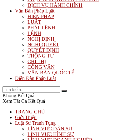
DỊCH VỤ HÀNH CHÍNH
Văn Bản Pháp Luật
HIẾN PHÁP
LUẬT
PHÁP LỆNH
LỆNH
NGHỊ ĐỊNH
NGHỊ QUYẾT
QUYẾT ĐỊNH
THÔNG TƯ
CHỈ THỊ
CÔNG VĂN
VĂN BẢN QUỐC TẾ
Diễn Đàn Pháp Luật
Không Kết Quả
Xem Tất Cả Kết Quả
TRANG CHỦ
Giới Thiệu
Luật Sư Tranh Tụng
LĨNH VỰC DÂN SỰ
LĨNH VỰC HÌNH SỰ
LĨNH VỰC DOANH NGHIỆP