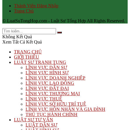
Thành Viên Đăng Nhập
Trang Chủ
© LuatSuTongHop.com - Luật Sư Tổng Hợp All Rights Reserved.
Không Kết Quả
Xem Tất Cả Kết Quả
TRANG CHỦ
GIỚI THIỆU
LUẬT SƯ TRANH TỤNG
LĨNH VỰC DÂN SỰ
LĨNH VỰC HÌNH SỰ
LĨNH VỰC DOANH NGHIỆP
LĨNH VỰC LAO ĐỘNG
LĨNH VỰC ĐẤT ĐAI
LĨNH VỰC THƯƠNG MẠI
LĨNH VỰC THUẾ
LĨNH VỰC SỞ HỮU TRÍ TUỆ
LĨNH VỰC HÔN NHÂN VÀ GIA ĐÌNH
THỦ TỤC HÀNH CHÍNH
LUẬT SƯ TƯ VẤN
LUẬT DÂN SỰ