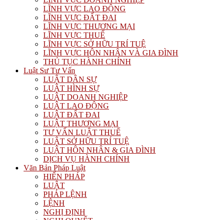
LĨNH VỰC LAO ĐỘNG
LĨNH VỰC ĐẤT ĐAI
LĨNH VỰC THƯƠNG MẠI
LĨNH VỰC THUẾ
LĨNH VỰC SỞ HỮU TRÍ TUỆ
LĨNH VỰC HÔN NHÂN VÀ GIA ĐÌNH
THỦ TỤC HÀNH CHÍNH
Luật Sư Tư Vấn
LUẬT DÂN SỰ
LUẬT HÌNH SỰ
LUẬT DOANH NGHIỆP
LUẬT LAO ĐỘNG
LUẬT ĐẤT ĐAI
LUẬT THƯƠNG MẠI
TƯ VẤN LUẬT THUẾ
LUẬT SỞ HỮU TRÍ TUỆ
LUẬT HÔN NHÂN & GIA ĐÌNH
DỊCH VỤ HÀNH CHÍNH
Văn Bản Pháp Luật
HIẾN PHÁP
LUẬT
PHÁP LỆNH
LỆNH
NGHỊ ĐỊNH