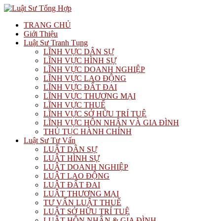
TRANG CHỦ
Giới Thiệu
Luật Sư Tranh Tụng
LĨNH VỰC DÂN SỰ
LĨNH VỰC HÌNH SỰ
LĨNH VỰC DOANH NGHIỆP
LĨNH VỰC LAO ĐỘNG
LĨNH VỰC ĐẤT ĐAI
LĨNH VỰC THƯƠNG MẠI
LĨNH VỰC THUẾ
LĨNH VỰC SỞ HỮU TRÍ TUỆ
LĨNH VỰC HÔN NHÂN VÀ GIA ĐÌNH
THỦ TỤC HÀNH CHÍNH
Luật Sư Tư Vấn
LUẬT DÂN SỰ
LUẬT HÌNH SỰ
LUẬT DOANH NGHIỆP
LUẬT LAO ĐỘNG
LUẬT ĐẤT ĐAI
LUẬT THƯƠNG MẠI
TƯ VẤN LUẬT THUẾ
LUẬT SỞ HỮU TRÍ TUỆ
LUẬT HÔN NHÂN & GIA ĐÌNH