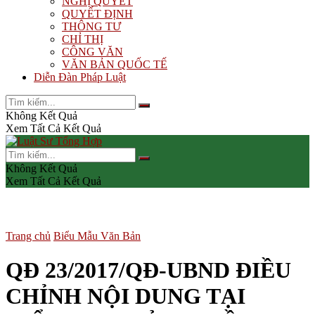
NGHỊ QUYẾT
QUYẾT ĐỊNH
THÔNG TƯ
CHỈ THỊ
CÔNG VĂN
VĂN BẢN QUỐC TẾ
Diễn Đàn Pháp Luật
Không Kết Quả
Xem Tất Cả Kết Quả
Không Kết Quả
Xem Tất Cả Kết Quả
Trang chủ
Biểu Mẫu Văn Bản
QĐ 23/2017/QĐ-UBND ĐIỀU
CHỈNH NỘI DUNG TẠI