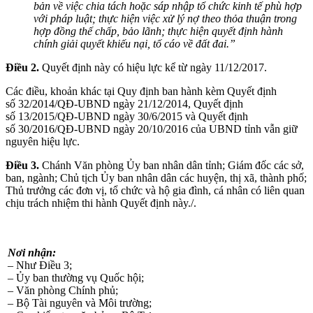
bản về việc chia tách hoặc sáp nhập tổ chức kinh tế phù hợp
với pháp luật; thực hiện việc xử lý nợ theo thỏa thuận trong
hợp đồng thế chấp, bảo lãnh; thực hiện quyết định hành
chính giải quyết khiếu nại, t
ố
cáo về đất đai.”
Điều 2.
Quyết định này có hiệu lực kể từ ngày 11/12/2017.
Các điều, khoản khác tại Quy định ban hành kèm Quyết định
số 32/2014/QĐ-UBND ngày 21/12/2014, Quyết định
số 13/2015/QĐ-UBND ngày 30/6/2015 và Quyết định
số 30/2016/QĐ-UBND ngày 20/10/2016 của UBND tỉnh vẫn giữ
nguyên hiệu lực.
Điều 3.
Chánh Văn phòng Ủy ban nhân dân tỉnh; Giám đốc các sở,
ban, ngành; Chủ tịch Ủy ban nhân dân các huyện, thị xã, thành phố;
Thủ trưởng các đơn vị, tổ chức và hộ gia đình, cá nhân có liên quan
chịu trách nhiệm thi hành Quyết định này./.
Nơi nhận:
– Như Điều 3;
– Ủy ban thường vụ Quốc hội;
– Văn phòng Chính phủ;
– Bộ Tài nguyên và Môi trường;