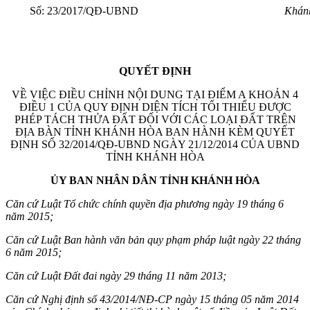
Số: 23/2017/QĐ-UBND
Khánh
QUYẾT ĐỊNH
VỀ VIỆC ĐIỀU CHỈNH NỘI DUNG TẠI ĐIỂM A KHOẢN 4
ĐIỀU 1 CỦA QUY ĐỊNH DIỆN TÍCH TỐI THIỂU ĐƯỢC
PHÉP TÁCH THỬA ĐẤT ĐỐI VỚI CÁC LOẠI ĐẤT TRÊN
ĐỊA BÀN TỈNH KHÁNH HÒA BAN HÀNH KÈM QUYẾT
ĐỊNH SỐ 32/2014/QĐ-UBND NGÀY 21/12/2014 CỦA UBND
TỈNH KHÁNH HÒA
ỦY BAN NHÂN DÂN TỈNH KHÁNH HÒA
Căn cứ Luật Tổ chức chính quyền địa phương ngày 19 tháng 6
năm 2015;
Căn cứ Luật Ban hành văn
bả
n quy phạm pháp luật ngày 22 tháng
6 năm
2015;
Căn cứ Luật Đất đai ngày 29 tháng 11 năm 2013;
Căn cứ Nghị định số 43/2014/NĐ-CP ngày 15 tháng 05 năm 2014