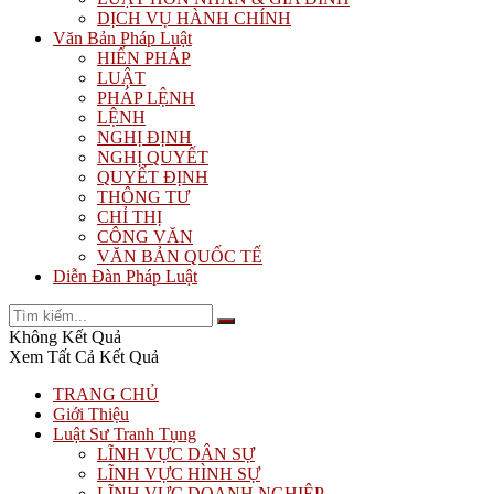
DỊCH VỤ HÀNH CHÍNH
Văn Bản Pháp Luật
HIẾN PHÁP
LUẬT
PHÁP LỆNH
LỆNH
NGHỊ ĐỊNH
NGHỊ QUYẾT
QUYẾT ĐỊNH
THÔNG TƯ
CHỈ THỊ
CÔNG VĂN
VĂN BẢN QUỐC TẾ
Diễn Đàn Pháp Luật
Không Kết Quả
Xem Tất Cả Kết Quả
TRANG CHỦ
Giới Thiệu
Luật Sư Tranh Tụng
LĨNH VỰC DÂN SỰ
LĨNH VỰC HÌNH SỰ
LĨNH VỰC DOANH NGHIỆP