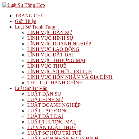
TRANG CHỦ
Giới Thiệu
Luật Sư Tranh Tụng
LĨNH VỰC DÂN SỰ
LĨNH VỰC HÌNH SỰ
LĨNH VỰC DOANH NGHIỆP
LĨNH VỰC LAO ĐỘNG
LĨNH VỰC ĐẤT ĐAI
LĨNH VỰC THƯƠNG MẠI
LĨNH VỰC THUẾ
LĨNH VỰC SỞ HỮU TRÍ TUỆ
LĨNH VỰC HÔN NHÂN VÀ GIA ĐÌNH
THỦ TỤC HÀNH CHÍNH
Luật Sư Tư Vấn
LUẬT DÂN SỰ
LUẬT HÌNH SỰ
LUẬT DOANH NGHIỆP
LUẬT LAO ĐỘNG
LUẬT ĐẤT ĐAI
LUẬT THƯƠNG MẠI
TƯ VẤN LUẬT THUẾ
LUẬT SỞ HỮU TRÍ TUỆ
LUẬT HÔN NHÂN & GIA ĐÌNH