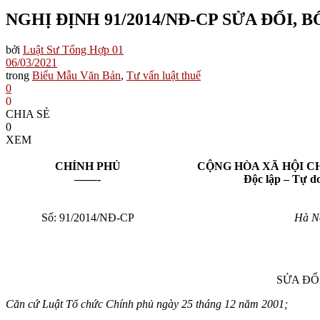
NGHỊ ĐỊNH 91/2014/NĐ-CP SỬA ĐỔI,
bởi
Luật Sư Tổng Hợp 01
06/03/2021
trong
Biểu Mẫu Văn Bản
,
Tư vấn luật thuế
0
0
CHIA SẺ
0
XEM
CHÍNH PHỦ
CỘNG HÒA XÃ HỘI C
——-
Độc lập – Tự d
Số: 91/2014/NĐ-CP
Hà Nộ
SỬA ĐỔ
Căn cứ Luật Tổ chức Chính phủ ngày 25 tháng 12 năm 2001;