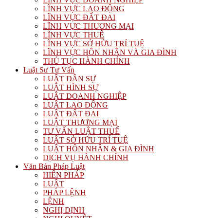
LĨNH VỰC LAO ĐỘNG
LĨNH VỰC ĐẤT ĐAI
LĨNH VỰC THƯƠNG MẠI
LĨNH VỰC THUẾ
LĨNH VỰC SỞ HỮU TRÍ TUỆ
LĨNH VỰC HÔN NHÂN VÀ GIA ĐÌNH
THỦ TỤC HÀNH CHÍNH
Luật Sư Tư Vấn
LUẬT DÂN SỰ
LUẬT HÌNH SỰ
LUẬT DOANH NGHIỆP
LUẬT LAO ĐỘNG
LUẬT ĐẤT ĐAI
LUẬT THƯƠNG MẠI
TƯ VẤN LUẬT THUẾ
LUẬT SỞ HỮU TRÍ TUỆ
LUẬT HÔN NHÂN & GIA ĐÌNH
DỊCH VỤ HÀNH CHÍNH
Văn Bản Pháp Luật
HIẾN PHÁP
LUẬT
PHÁP LỆNH
LỆNH
NGHỊ ĐỊNH