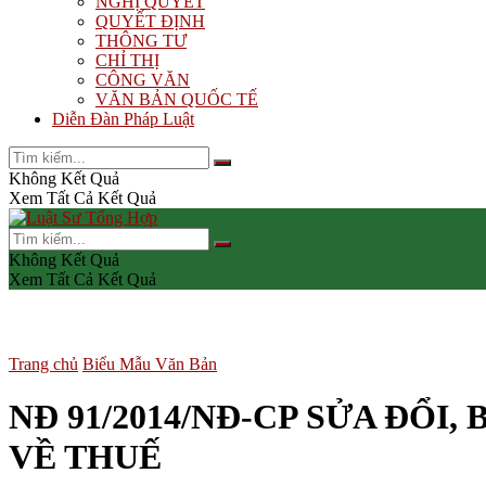
NGHỊ QUYẾT
QUYẾT ĐỊNH
THÔNG TƯ
CHỈ THỊ
CÔNG VĂN
VĂN BẢN QUỐC TẾ
Diễn Đàn Pháp Luật
Không Kết Quả
Xem Tất Cả Kết Quả
Không Kết Quả
Xem Tất Cả Kết Quả
Trang chủ
Biểu Mẫu Văn Bản
NĐ 91/2014/NĐ-CP SỬA ĐỔI
VỀ THUẾ