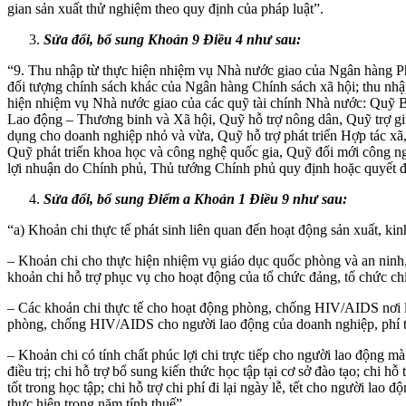
gian sản xuất thử nghiệm theo quy định của pháp luật”.
Sửa đổi, bổ sung Khoản 9 Điều 4 như sau:
“9. Thu nhập từ thực hiện nhiệm vụ Nhà nước giao của Ngân hàng Phát
đối tượng chính sách khác của Ngân hàng Chính sách xã hội; thu nhập
hiện nhiệm vụ Nhà nước giao của các quỹ tài chính Nhà nước: Quỹ B
Lao động – Thương binh và Xã hội, Quỹ hỗ trợ nông dân, Quỹ trợ gi
dụng cho doanh nghiệp nhỏ và vừa, Quỹ hỗ trợ phát triển Hợp tác xã
Quỹ phát triển khoa học và công nghệ quốc gia, Quỹ đổi mới công ng
lợi nhuận do Chính phủ, Thủ tướng Chính phủ quy định hoặc quyết đị
Sửa đổi, bổ sung Điểm a Khoản 1 Điều 9 như sau:
“a) Khoản chi thực tế phát sinh liên quan đến hoạt động sản xuất, k
– Khoản chi cho thực hiện nhiệm vụ giáo dục quốc phòng và an ninh,
khoản chi hỗ trợ phục vụ cho hoạt động của tổ chức đảng, tổ chức chí
– Các khoản chi thực tế cho hoạt động phòng, chống HIV/AIDS nơi l
phòng, chống HIV/AIDS cho người lao động của doanh nghiệp, phí th
– Khoản chi có tính chất phúc lợi chi trực tiếp cho người lao động m
điều trị; chi hỗ trợ bổ sung kiến thức học tập tại cơ sở đào tạo; chi h
tốt trong học tập; chi hỗ trợ chi phí đi lại ngày lễ, tết cho người l
thực hiện trong năm tính thuế”.