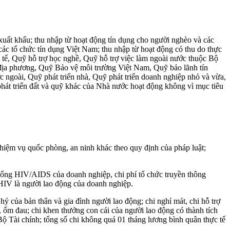
xuất khẩu; thu nhập từ hoạt động tín dụng cho người nghèo và các
các tổ chức tín dụng Việt Nam; thu nhập từ hoạt động có thu do thực
tế, Quỹ hỗ trợ học nghề, Quỹ hỗ trợ việc làm ngoài nước thuộc Bộ
 địa phương, Quỹ Bảo vệ môi trường Việt Nam, Quỹ bảo lãnh tín
 ngoài, Quỹ phát triển nhà, Quỹ phát triển doanh nghiệp nhỏ và vừa,
hát triển đất và quỹ khác của Nhà nước hoạt động không vì mục tiêu
hiệm vụ quốc phòng, an ninh khác theo quy định của pháp luật;
hống HIV/AIDS của doanh nghiệp, chi phí tổ chức truyền thông
HIV là người lao động của doanh nghiệp.
ỷ của bản thân và gia đình người lao động; chi nghỉ mát, chi hỗ trợ
nạn, ốm đau; chi khen thưởng con cái của người lao động có thành tích
a Bộ Tài chính; tổng số chi không quá 01 tháng lương bình quân thực tế