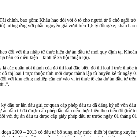
Tài chính, bao gồm: Khấu hao đối với ô tô chở người từ 9 chỗ ngồi trở
ô tô) tương ứng với phần nguyên giá vượt trên 1,6 tỷ đồng/xe; khấu h
heo đối với thu nhập từ thực hiện dự án đầu tư mới quy định tại Khoả
a bàn có điều kiện – kinh tế xã hội thuận lợi).
là các quận nội thành của đô thị loại đặc biệt, đô thị loại I trực thuộc
 các đô thị loại I trực thuộc tỉnh mới được thành lập từ huyện kể từ ng
đối với khu công nghiệp căn cứ vào vị trí thực tế của dự án đầu tư trên 
hị.”.
ý đầu tư lần đầu gửi cơ quan cấp phép đầu tư đã đăng ký số vốn đầu tư
dự án đầu tư đã được cấp phép lần đầu nếu thực hiện theo tiến độ (trừ
đối với dự án đầu tư được cấp giấy phép đầu tư trước ngày 01 tháng 01
đoạn 2009 – 2013 có đầu tư bổ sung máy móc, thiết bị thường xuyên tr