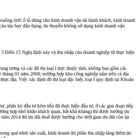
 xuống (trừ: ô tô dùng cho kinh doanh vận tải hành khách, kinh doanh
ao của tàu bay dân dụng, du thuyền không sử dụng kinh doanh vận
n 3 Điều 15 Nghị định này và thu nhập của doanh nghiệp từ thực hiện
 trung ương và các đô thị loại I trực thuộc tỉnh, không bao gồm các
ày 01 tháng 01 năm 2009; trường hợp khu công nghiệp nằm trên cả địa
thực địa. Việc xác định đô thị loại đặc biệt, loại I quy định tại Khoản
, phân kỳ đầu tư kèm tiến độ thực hiện đầu tư, ở các giai đoạn tiếp
 trường hợp khó khăn khách quan, bất khả kháng) thì được hưởng ưu
 năm 2014 thì ưu đãi thuế được hưởng cho thời gian ưu đãi còn lại
ong quá trình sản xuất, kinh doanh thì phần thu nhập tăng thêm do