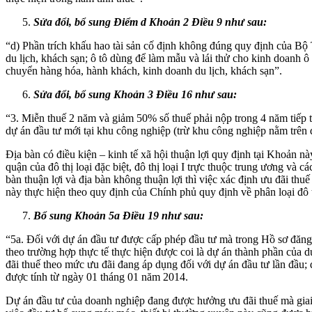
Sửa đổi, bổ sung Điểm d Khoản 2 Điều 9 như sau:
“d) Phần trích khấu hao tài sản cố định không đúng quy định của Bộ 
du lịch, khách sạn; ô tô dùng để làm mẫu và lái thử cho kinh doanh 
chuyển hàng hóa, hành khách, kinh doanh du lịch, khách sạn”.
Sửa đổi, bổ sung Khoản 3 Điều 16 như sau:
“3. Miễn thuế 2 năm và giảm 50% số thuế phải nộp trong 4 năm tiếp t
dự án đầu tư mới tại khu công nghiệp (trừ khu công nghiệp nằm trên đị
Địa bàn có điều kiện – kinh tế xã hội thuận lợi quy định tại Khoản này 
quận của đô thị loại đặc biệt, đô thị loại I trực thuộc trung ương và
bàn thuận lợi và địa bàn không thuận lợi thì việc xác định ưu đãi thuế 
này thực hiện theo quy định của Chính phủ quy định về phân loại đô t
Bổ sung Khoản 5a Điều 19 như sau:
“5a. Đối với dự án đầu tư được cấp phép đầu tư mà trong Hồ sơ đăng k
theo trường hợp thực tế thực hiện được coi là dự án thành phần của 
đãi thuế theo mức ưu đãi đang áp dụng đối với dự án đầu tư lần đầu; 
được tính từ ngày 01 tháng 01 năm 2014.
Dự án đầu tư của doanh nghiệp đang được hưởng ưu đãi thuế mà giai 