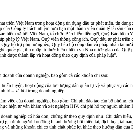
 triển Việt Nam trong hoạt động tín dụng đầu tư phát triển, tín dụng 
 của Công ty trách nhiệm hữu hạn một thành viên quản lý tài sản của 
ảo hiểm xã hội Việt Nam, tổ chức Bảo hiểm tiền gửi, Quỹ Bảo hiểm Y 
úp pháp lý Việt Nam, Quỹ viễn thông công ích, Quỹ đầu tư phát triển
, Quỹ hỗ trợ phụ nữ nghèo, Quỹ bảo hộ công dân và pháp nhân tại nước
hệ quốc gia, thu nhập từ thực hiện nhiệm vụ Nhà nước giao của Quỹ p
nh được thành lập và hoạt động theo quy định của pháp luật”.
inh doanh của doanh nghiệp, bao gồm cả các khoản chi sau:
 huấn luyện, hoạt động của lực lượng dân quân tự vệ và phục vụ các n
nh trị – xã hội trong doanh nghiệp.
àm việc của doanh nghiệp, bao gồm: Chi phí đào tạo cán bộ phòng, c
ực hiện tư vấn khám và xét nghiệm HIV, chi phí hỗ trợ người nhiễm 
à doanh nghiệp có hóa đơn, chứng từ theo quy định như: Chi đám hiếu, h
ỗ trợ gia đình người lao động bị ảnh hưởng bởi thiên tai, địch họa, tai 
ao động và những khoản chi có tính chất phúc lợi khác theo hướng dẫn củ