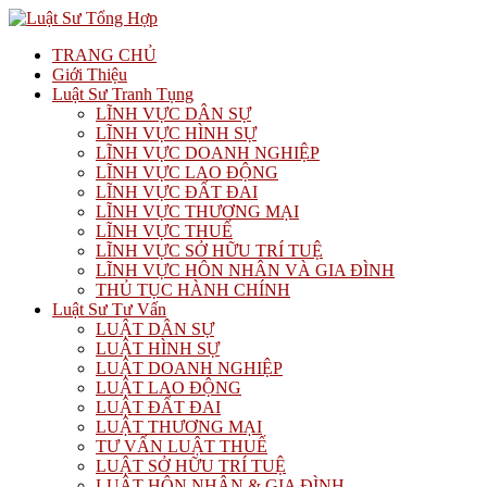
TRANG CHỦ
Giới Thiệu
Luật Sư Tranh Tụng
LĨNH VỰC DÂN SỰ
LĨNH VỰC HÌNH SỰ
LĨNH VỰC DOANH NGHIỆP
LĨNH VỰC LAO ĐỘNG
LĨNH VỰC ĐẤT ĐAI
LĨNH VỰC THƯƠNG MẠI
LĨNH VỰC THUẾ
LĨNH VỰC SỞ HỮU TRÍ TUỆ
LĨNH VỰC HÔN NHÂN VÀ GIA ĐÌNH
THỦ TỤC HÀNH CHÍNH
Luật Sư Tư Vấn
LUẬT DÂN SỰ
LUẬT HÌNH SỰ
LUẬT DOANH NGHIỆP
LUẬT LAO ĐỘNG
LUẬT ĐẤT ĐAI
LUẬT THƯƠNG MẠI
TƯ VẤN LUẬT THUẾ
LUẬT SỞ HỮU TRÍ TUỆ
LUẬT HÔN NHÂN & GIA ĐÌNH