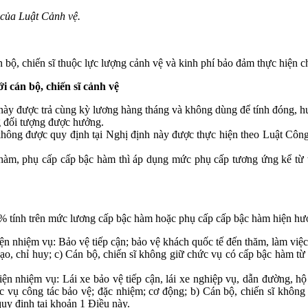
 của Luật Cảnh vệ.
n bộ, chiến sĩ thuộc lực lượng cảnh vệ và kinh phí bảo đảm thực hiện ch
i cán bộ, chiến sĩ cảnh vệ
h này được trả cùng kỳ lương hàng tháng và không dùng để tính đóng, h
g đối tượng được hưởng.
ệ không được quy định tại Nghị định này được thực hiện theo Luật Cô
 hàm, phụ cấp cấp bậc hàm thì áp dụng mức phụ cấp tương ứng kể từ t
% tính trên mức lương cấp bậc hàm hoặc phụ cấp cấp bậc hàm hiện hưởn
n nhiệm vụ: Bảo vệ tiếp cận; bảo vệ khách quốc tế đến thăm, làm việc t
 đạo, chỉ huy; c) Cán bộ, chiến sĩ không giữ chức vụ có cấp bậc hàm
ện nhiệm vụ: Lái xe bảo vệ tiếp cận, lái xe nghiệp vụ, dẫn đường, hộ 
 phục vụ công tác bảo vệ; đặc nhiệm; cơ động; b) Cán bộ, chiến sĩ kh
uy định tại khoản 1 Điều này.