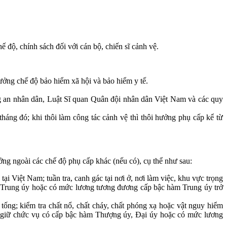
ế độ, chính sách đối với cán bộ, chiến sĩ cảnh vệ.
ưởng chế độ bảo hiểm xã hội và bảo hiểm y tế.
ng an nhân dân, Luật Sĩ quan Quân đội nhân dân Việt Nam và các quy
háng đó; khi thôi làm công tác cảnh vệ thì thôi hưởng phụ cấp kể từ
g ngoài các chế độ phụ cấp khác (nếu có), cụ thể như sau:
ại Việt Nam; tuần tra, canh gác tại nơi ở, nơi làm việc, khu vực trọng
 từ Trung úy hoặc có mức lương tương đương cấp bậc hàm Trung úy trở
tống; kiểm tra chất nổ, chất cháy, chất phóng xạ hoặc vật nguy hiểm
ông giữ chức vụ có cấp bậc hàm Thượng úy, Đại úy hoặc có mức lương