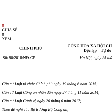
0
CHIA SẺ
0
XEM
CỘNG HÒA XÃ HỘI CH
CHÍNH PHỦ
Độc lập – Tự do
Số: 90/2018/NĐ-CP
Hà Nội, ngày
25
th
Căn cứ Luật t
ổ
chức Ch
í
nh phủ ngày 19 tháng 6 năm 2015;
Căn cứ Luật Công an nhân dân ngày 27 tháng 11 năm 2014;
Căn cứ Luật Cảnh vệ ngày 20 tháng 6 năm 2017;
Theo đề nghị của Bộ trưởng Bộ C
ô
ng an;