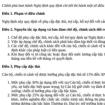
Ch
í
nh phủ ban hành Nghị định quy định chi tiết th
i
hành một số điều
Điều 1. Phạm
vi
điều chỉnh
Nghị định này quy định về phụ cấp đặc thù, trợ cấp, hỗ trợ đối với cá
Điều 2. Nguyên tắc áp dụng và bảo đảm chế độ, chính sách đối vớ
Chế độ phụ cấp đặc thù, trợ cấp, hỗ trợ quy định tại Nghị địn
Việc áp dụng chế độ, chính sách phải bảo đảm kịp thời và đún
Các chế độ, chính sách khác đối với cán bộ, chiến sĩ cảnh v
định khác của pháp luật có liên quan.
Khi thay đổi vị trí công tác hoặc thay đổi mức lương cấp bậc
tháng sau liền kề với tháng có quyết định.
Điều 3. Phụ cấp đặc thù
Cán bộ, chiến sĩ cảnh vệ được hưởng phụ cấp đặc thù từ 15% đến 30
Mức phụ cấp 30% áp dụng đối với: (a) Cán bộ, chiến sĩ thực hiệ
yếu, sự kiện đặc biệt quan trọng; b) Cán bộ giữ chức vụ lãnh
xuống; chiến sĩ hưởng phụ cấp cấp bậc hàm.
Mức phụ cấp 25% áp dụng đối với: a) Cán bộ, chiến sĩ thực hi
khác, kiểm nghiệm độc chất; tác chiến; trinh sát; thông tin
tương đương cấp bậc hàm Thượng úy, Đại úy; trừ trường hợp q