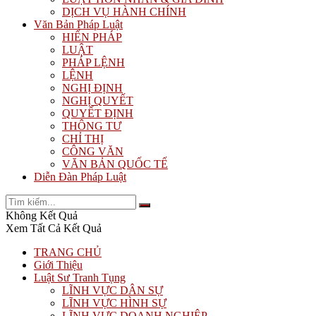
DỊCH VỤ HÀNH CHÍNH
Văn Bản Pháp Luật
HIẾN PHÁP
LUẬT
PHÁP LỆNH
LỆNH
NGHỊ ĐỊNH
NGHỊ QUYẾT
QUYẾT ĐỊNH
THÔNG TƯ
CHỈ THỊ
CÔNG VĂN
VĂN BẢN QUỐC TẾ
Diễn Đàn Pháp Luật
Không Kết Quả
Xem Tất Cả Kết Quả
TRANG CHỦ
Giới Thiệu
Luật Sư Tranh Tụng
LĨNH VỰC DÂN SỰ
LĨNH VỰC HÌNH SỰ
LĨNH VỰC DOANH NGHIỆP