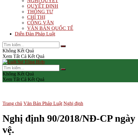
NGHỊ QUYẾT
QUYẾT ĐỊNH
THÔNG TƯ
CHỈ THỊ
CÔNG VĂN
VĂN BẢN QUỐC TẾ
Diễn Đàn Pháp Luật
Không Kết Quả
Xem Tất Cả Kết Quả
Không Kết Quả
Xem Tất Cả Kết Quả
Trang chủ
Văn Bản Pháp Luật
Nghị định
Nghị định 90/2018/NĐ-CP ngày 2
vệ.