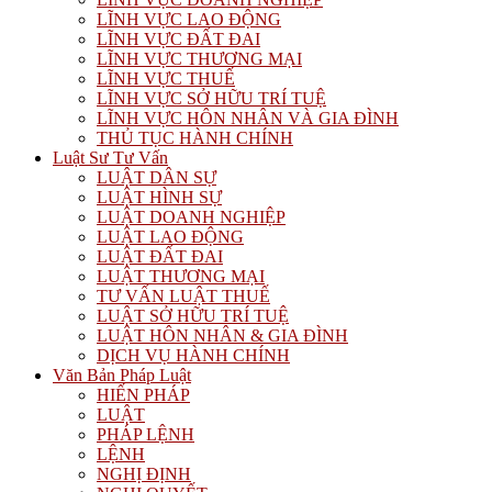
LĨNH VỰC LAO ĐỘNG
LĨNH VỰC ĐẤT ĐAI
LĨNH VỰC THƯƠNG MẠI
LĨNH VỰC THUẾ
LĨNH VỰC SỞ HỮU TRÍ TUỆ
LĨNH VỰC HÔN NHÂN VÀ GIA ĐÌNH
THỦ TỤC HÀNH CHÍNH
Luật Sư Tư Vấn
LUẬT DÂN SỰ
LUẬT HÌNH SỰ
LUẬT DOANH NGHIỆP
LUẬT LAO ĐỘNG
LUẬT ĐẤT ĐAI
LUẬT THƯƠNG MẠI
TƯ VẤN LUẬT THUẾ
LUẬT SỞ HỮU TRÍ TUỆ
LUẬT HÔN NHÂN & GIA ĐÌNH
DỊCH VỤ HÀNH CHÍNH
Văn Bản Pháp Luật
HIẾN PHÁP
LUẬT
PHÁP LỆNH
LỆNH
NGHỊ ĐỊNH