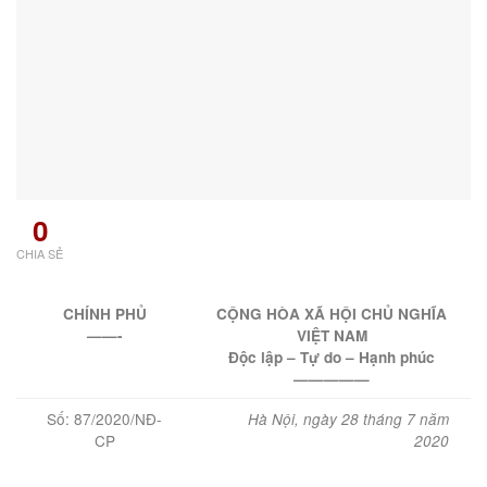
0
CHIA SẺ
CHÍNH PHỦ
CỘNG HÒA XÃ HỘI CHỦ NGHĨA
——-
VIỆT NAM
Độc lập – Tự do – Hạnh phúc
—————
Số: 87/2020/NĐ-
Hà Nội, ngày 28 tháng 7 năm
CP
2020