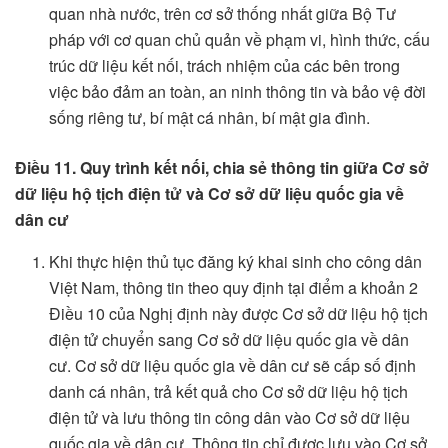
quan nhà nước, trên cơ sở thống nhất giữa Bộ Tư
pháp với cơ quan chủ quản về phạm vi, hình thức, cấu
trúc dữ liệu kết nối, trách nhiệm của các bên trong
việc bảo đảm an toàn, an ninh thông tin và bảo vệ đời
sống riêng tư, bí mật cá nhân, bí mật gia đình.
Điều 11. Quy trình kết nối, chia sẻ thông tin giữa Cơ sở
dữ liệu hộ tịch điện tử và Cơ sở dữ liệu quốc gia về
dân cư
Khi thực hiện thủ tục đăng ký khai sinh cho công dân
Việt Nam, thông tin theo quy định tại điểm a khoản 2
Điều 10 của Nghị định này được Cơ sở dữ liệu hộ tịch
điện tử chuyển sang Cơ sở dữ liệu quốc gia về dân
cư. Cơ sở dữ liệu quốc gia về dân cư sẽ cấp số định
danh cá nhân, trả kết quả cho Cơ sở dữ liệu hộ tịch
điện tử và lưu thông tin công dân vào Cơ sở dữ liệu
quốc gia về dân cư. Thông tin chỉ được lưu vào Cơ sở