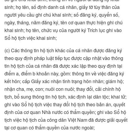
sinh; họ tên, số định danh cá nhân, giấy tờ tùy thân của
người yêu cầu ghi chú khai sinh; số đăng ký, quyển số,
ngày, tháng, năm đăng ký, tên cơ quan thực hiện ghi chú
khai sinh; họ tên, chức vụ của người ký Trích lục ghi vào
Sổ hộ tịch việc khai sinh;
(c) Các thông tin hộ tịch khác của cá nhân được đăng ký
theo quy định pháp luật tiếp tục được cập nhật vào thông
tin hộ tịch của cá nhân đã được xác lập theo quy định tại
điểm a, điểm b khoản này, gồm: thông tin về việc đăng ký
kết hôn; cấp Giấy xác nhận tình trạng hôn nhân; giám hộ;
nhận cha, mẹ, con; nuôi con nuôi; thay đổi, cải chính hộ
tịch, bổ sung thông tin hộ tịch, xác định lại dân tộc; khai tử;
ghi vào Sổ hộ tịch việc thay đổi hộ tịch theo bản án, quyết
định của cơ quan Nhà nước có thẩm quyền; ghi vào Sổ hộ
tịch việc hộ tịch của công dân Việt Nam đã được giải quyết
tại cơ quan có thẩm quyền của nước ngoài;