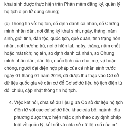
khai sinh được thực hiện trên Phần mềm đăng ký, quản lý
hộ tịch điện tử dùng chung;
(b) Thông tin về: họ tên, số định danh cá nhân, số Chứng
minh nhân dân, nơi đăng ký khai sinh, ngày, tháng, năm
sinh, giới tính, dân tộc, quốc tịch, quê quán, tình trạng hôn
nhân, nơi thường trú, nơi ở hiện tại, ngày, tháng, năm chết
hoặc mất tích; họ tên, số định danh cá nhân, số Chứng
minh nhân dân, dân tộc, quốc tịch của cha, mẹ, vợ hoặc
chồng, người đại diện hợp pháp của cá nhân sinh trước
ngày 01 tháng 01 năm 2016, đã được thu thập vào Cơ sở
dữ liệu quốc gia về dân cư để Cơ sở dữ liệu hộ tịch điện tử
đối chiếu, cập nhật thông tin hộ tịch.
Việc kết nối, chia sẻ dữ liệu giữa Cơ sở dữ liệu hộ tịch
điện tử với các cơ sở dữ liệu khác của bộ, ngành, địa
phương được thực hiện mặc định theo quy định pháp
luật về quản lý, kết nối và chia sẻ dữ liệu số của cơ