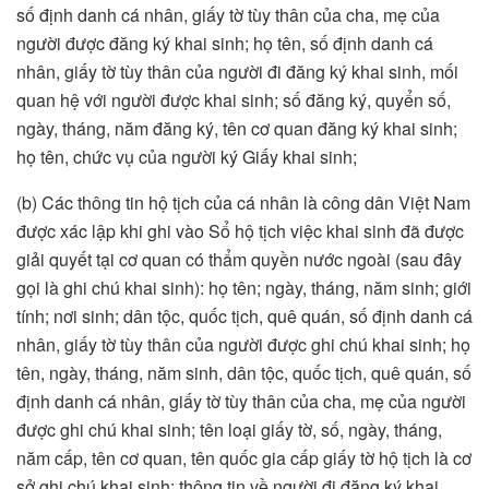
số định danh cá nhân, giấy tờ tùy thân của cha, mẹ của
người được đăng ký khai sinh; họ tên, số định danh cá
nhân, giấy tờ tùy thân của người đi đăng ký khai sinh, mối
quan hệ với người được khai sinh; số đăng ký, quyển số,
ngày, tháng, năm đăng ký, tên cơ quan đăng ký khai sinh;
họ tên, chức vụ của người ký Giấy khai sinh;
(b) Các thông tin hộ tịch của cá nhân là công dân Việt Nam
được xác lập khi ghi vào Sổ hộ tịch việc khai sinh đã được
giải quyết tại cơ quan có thẩm quyền nước ngoài (sau đây
gọi là ghi chú khai sinh): họ tên; ngày, tháng, năm sinh; giới
tính; nơi sinh; dân tộc, quốc tịch, quê quán, số định danh cá
nhân, giấy tờ tùy thân của người được ghi chú khai sinh; họ
tên, ngày, tháng, năm sinh, dân tộc, quốc tịch, quê quán, số
định danh cá nhân, giấy tờ tùy thân của cha, mẹ của người
được ghi chú khai sinh; tên loại giấy tờ, số, ngày, tháng,
năm cấp, tên cơ quan, tên quốc gia cấp giấy tờ hộ tịch là cơ
sở ghi chú khai sinh; thông tin về người đi đăng ký khai