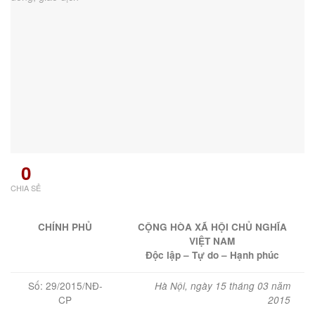
0
CHIA SẺ
CHÍNH PHỦ
CỘNG HÒA XÃ HỘI CHỦ NGHĨA
VIỆT NAM
Độc lập – Tự do – Hạnh phúc
Số: 29/2015/NĐ-
Hà Nội, ngày 15 tháng 03 năm
CP
2015