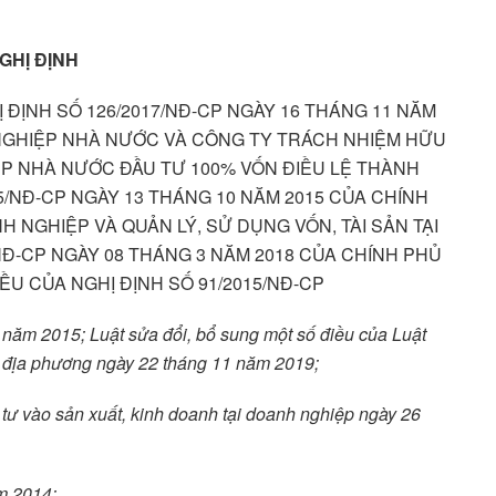
GHỊ ĐỊNH
 ĐỊNH SỐ 126/2017/NĐ-CP NGÀY 16 THÁNG 11 NĂM
NGHIỆP NHÀ NƯỚC VÀ CÔNG TY TRÁCH NHIỆM HỮU
P NHÀ NƯỚC ĐẦU TƯ 100% VỐN ĐIỀU LỆ THÀNH
5/NĐ-CP NGÀY 13 THÁNG 10 NĂM 2015 CỦA CHÍNH
 NGHIỆP VÀ QUẢN LÝ, SỬ DỤNG VỐN, TÀI SẢN TẠI
NĐ-CP NGÀY 08 THÁNG 3 NĂM 2018 CỦA CHÍNH PHỦ
ỀU CỦA NGHỊ ĐỊNH SỐ 91/2015/NĐ-CP
năm 2015; Luật sửa đổi, bổ sung một số điều của Luật
 địa phương ngày 22 tháng 11 năm 2019;
tư vào sản xuất, kinh doanh tại doanh nghiệp ngày 26
m 2014;