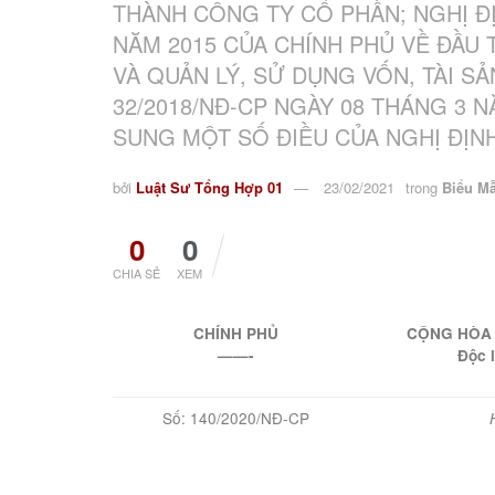
THÀNH CÔNG TY CỔ PHẦN; NGHỊ ĐỊ
NĂM 2015 CỦA CHÍNH PHỦ VỀ ĐẦU
VÀ QUẢN LÝ, SỬ DỤNG VỐN, TÀI SẢ
32/2018/NĐ-CP NGÀY 08 THÁNG 3 N
SUNG MỘT SỐ ĐIỀU CỦA NGHỊ ĐỊNH
bởi
Luật Sư Tổng Hợp 01
23/02/2021
trong
Biểu M
0
0
CHIA SẺ
XEM
CHÍNH PHỦ
CỘNG HÒA 
——-
Độc 
Số: 140/2020/NĐ-CP