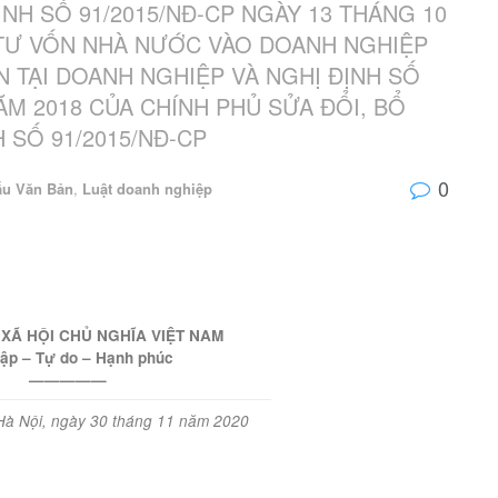
NH SỐ 91/2015/NĐ-CP NGÀY 13 THÁNG 10
 TƯ VỐN NHÀ NƯỚC VÀO DOANH NGHIỆP
N TẠI DOANH NGHIỆP VÀ NGHỊ ĐỊNH SỐ
ĂM 2018 CỦA CHÍNH PHỦ SỬA ĐỔI, BỔ
 SỐ 91/2015/NĐ-CP
0
ẫu Văn Bản
,
Luật doanh nghiệp
XÃ HỘI CHỦ NGHĨA VIỆT NAM
lập – Tự do – Hạnh phúc
—————
Hà Nội, ngày 30 tháng 11 năm 2020