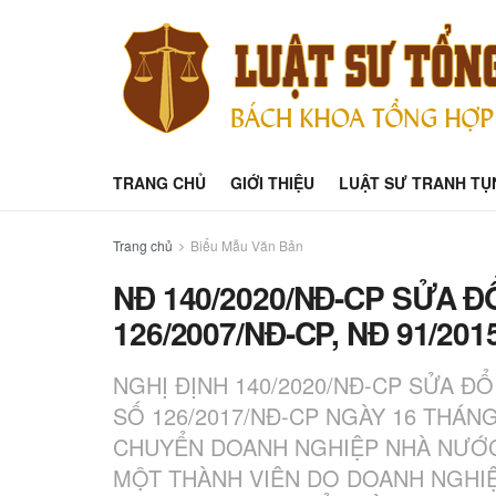
TRANG CHỦ
GIỚI THIỆU
LUẬT SƯ TRANH TỤ
Trang chủ
Biểu Mẫu Văn Bản
NĐ 140/2020/NĐ-CP SỬA Đ
126/2007/NĐ-CP, NĐ 91/20
NGHỊ ĐỊNH 140/2020/NĐ-CP SỬA Đ
SỐ 126/2017/NĐ-CP NGÀY 16 THÁN
CHUYỂN DOANH NGHIỆP NHÀ NƯỚC
MỘT THÀNH VIÊN DO DOANH NGHIỆ