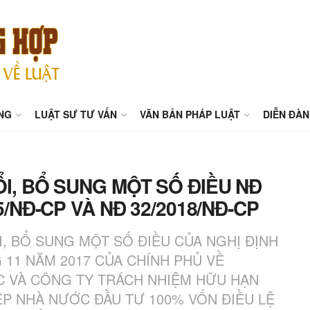
NG
LUẬT SƯ TƯ VẤN
VĂN BẢN PHÁP LUẬT
DIỄN ĐÀN
ỔI, BỔ SUNG MỘT SỐ ĐIỀU NĐ
15/NĐ-CP VÀ NĐ 32/2018/NĐ-CP
ỔI, BỔ SUNG MỘT SỐ ĐIỀU CỦA NGHỊ ĐỊNH
G 11 NĂM 2017 CỦA CHÍNH PHỦ VỀ
 VÀ CÔNG TY TRÁCH NHIỆM HỮU HẠN
P NHÀ NƯỚC ĐẦU TƯ 100% VỐN ĐIỀU LỆ