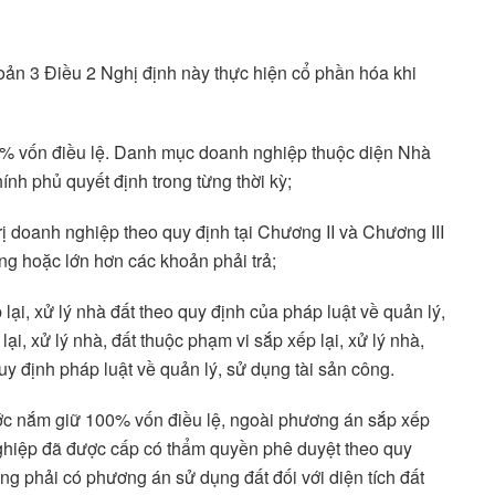
oản 3 Điều 2 Nghị định này thực hiện cổ phần hóa khi
% vốn điều lệ. Danh mục doanh nghiệp thuộc diện Nhà
h phủ quyết định trong từng thời kỳ;
 trị doanh nghiệp theo quy định tại Chương II và Chương III
ng hoặc lớn hơn các khoản phải trả;
lại, xử lý nhà đất theo quy định của pháp luật về quản lý,
i, xử lý nhà, đất thuộc phạm vi sắp xếp lại, xử lý nhà,
y định pháp luật về quản lý, sử dụng tài sản công.
ớc nắm giữ 100% vốn điều lệ, ngoài phương án sắp xếp
g nghiệp đã được cấp có thẩm quyền phê duyệt theo quy
ông phải có phương án sử dụng đất đối với diện tích đất