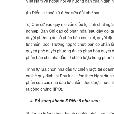
Việt Nam về ngoại hối và hướng dẫn của Ngân 
(b) Điểm c khoản 3 được sửa đổi như sau:
“c) Căn cứ vào quy mô vốn điều lệ, tính chất ng
nghiệp, Ban Chỉ đạo cổ phần hóa (sau đây gọi t
duyệt phương án cổ phần hóa xem xét, quyết đị
tư chiến lược. Trường hợp tổ chức bán cổ phần l
quyền phê duyệt phương án cổ phần hóa quyết địn
phần bán cho nhà đầu tư chiến lược trong phươ
Trình tự lựa chọn nhà đầu tư chiến lược tại doa
cụ thể quy định tại Phụ lục I kèm theo Nghị định
phần của các nhà đầu tư chiến lược được thực hi
ra công chúng (IPO).”
Bổ sung khoản 5
Điều 8 như sau:
“5. Trong trường hợp doanh nghiệp phải thực hiện