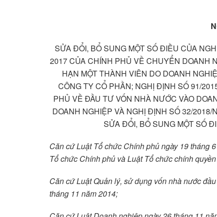
N
SỬA ĐỔI, BỔ SUNG MỘT SỐ ĐIỀU CỦA NGHỊ
2017 CỦA CHÍNH PHỦ VỀ CHUYỂN DOANH 
HẠN MỘT THÀNH VIÊN DO DOANH NGHIỆ
CÔNG TY CỔ PHẦN; NGHỊ ĐỊNH SỐ 91/201
PHỦ VỀ ĐẦU TƯ VỐN NHÀ NƯỚC VÀO DOANH
DOANH NGHIỆP VÀ NGHỊ ĐỊNH SỐ 32/2018/
SỬA ĐỔI, BỔ SUNG MỘT SỐ ĐI
Căn cứ Luật Tổ chức Chính phủ ngày 19 tháng 6 
Tổ chức Chính phủ và Luật Tổ chức chính quyền
Căn cứ Luật Quản lý, sử dụng vốn nhà nước đầu 
tháng 11 năm 2014;
Căn cứ Luật Doanh nghiệp ngày 26 tháng 11 nă