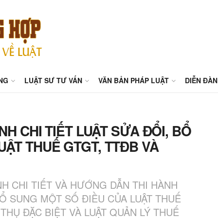
NG
LUẬT SƯ TƯ VẤN
VĂN BẢN PHÁP LUẬT
DIỄN ĐÀN
NH CHI TIẾT LUẬT SỬA ĐỔI, BỔ
UẬT THUẾ GTGT, TTĐB VÀ
NH CHI TIẾT VÀ HƯỚNG DẪN THI HÀNH
BỔ SUNG MỘT SỐ ĐIỀU CỦA LUẬT THUẾ
U THỤ ĐẶC BIỆT VÀ LUẬT QUẢN LÝ THUẾ