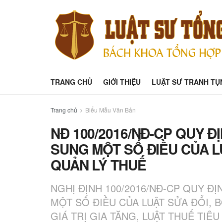
TRANG CHỦ
GIỚI THIỆU
LUẬT SƯ TRANH TỤ
Trang chủ
Biểu Mẫu Văn Bản
NĐ 100/2016/NĐ-CP QUY ĐỊ
SUNG MỘT SỐ ĐIỀU CỦA L
QUẢN LÝ THUẾ
NGHỊ ĐỊNH 100/2016/NĐ-CP QUY ĐỊ
MỘT SỐ ĐIỀU CỦA LUẬT SỬA ĐỔI, 
GIÁ TRỊ GIA TĂNG, LUẬT THUẾ TIÊ