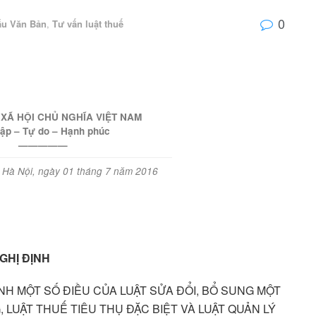
0
ẫu Văn Bản
,
Tư vấn luật thuế
XÃ HỘI CHỦ NGHĨA VIỆT NAM
lập – Tự do – Hạnh phúc
—————
Hà Nội, ngày 01 tháng 7 năm 2016
GHỊ ĐỊNH
NH MỘT SỐ ĐIỀU CỦA LUẬT SỬA ĐỔI, BỔ SUNG MỘT
, LUẬT THUẾ TIÊU THỤ ĐẶC BIỆT VÀ LUẬT QUẢN LÝ