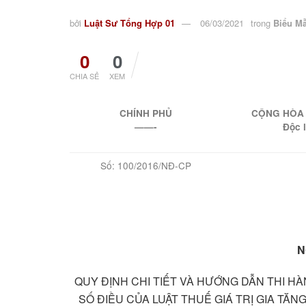
bởi
Luật Sư Tổng Hợp 01
06/03/2021
trong
Biểu M
0
0
CHIA SẺ
XEM
CHÍNH PHỦ
CỘNG HÒA 
——-
Độc 
Số: 100/2016/NĐ-CP
N
QUY ĐỊNH CHI TIẾT VÀ HƯỚNG DẪN THI HÀ
SỐ ĐIỀU CỦA LUẬT THUẾ GIÁ TRỊ GIA TĂNG