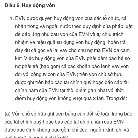
Điều 6. Huy động vốn
EVN được quyền huy động vốn của các tổ chức, cá
nhân trong và ngoài nước theo quy định của pháp luật
để đáp ứng nhu cầu vốn của EVN và tự chịu trách
nhiệm về hiệu quả sử dụng vốn huy động, hoàn trả
đầy đủ cả gốc và lãi vay cho chủ nợ mà EVN đã cam
kết. Việc huy động vốn của EVN phải đảm bảo hệ số
nợ phải trả (bao gồm cả các khoản bảo lãnh vay vốn
đối với công ty con của EVN) trên vốn chủ sở hữu
được ghi trên báo cáo tài chính quý hoặc báo cáo tài
chính năm của EVN tại thời điểm gần nhất với thời
điểm huy động vốn không vượt quá 3 lần. Trong đó:
(a) Vốn chủ sở hữu ghi trên bảng cân đối kế toán trong báo
cáo tài chính quý hoặc báo cáo tài chính năm của EVN
được xác định không bao gồm chỉ tiêu “nguồn kinh phí và
quỹ khác”, “chênh lệch tỷ giá”.