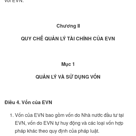
với EVN.
C
hương
II
QUY CHẾ QUẢN LÝ TÀI CHÍNH CỦA EVN
M
ục
1
QUẢN LÝ VÀ SỬ DỤNG VỐN
Điều 4. Vốn của EVN
Vốn của EVN bao gồm vốn do Nhà nước đầu tư tại
EVN, vốn do EVN tự huy động và các loại vốn hợp
pháp khác theo quy định của pháp luật.