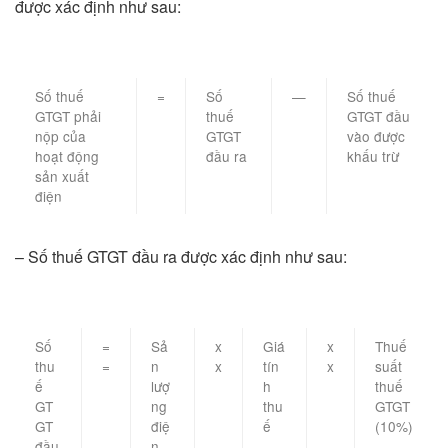
được xác định như sau:
Số thuế
=
Số
—
Số thuế
GTGT phải
thuế
GTGT đầu
nộp của
GTGT
vào được
hoạt động
đầu ra
khấu trừ
sản xuất
điện
– Số thuế GTGT đầu ra được xác định như sau:
Số
=
Sả
x
Giá
x
Thuế
thu
=
n
x
tín
x
suất
ế
lượ
h
thuế
GT
ng
thu
GTGT
GT
điệ
ế
(10%)
đầu
n