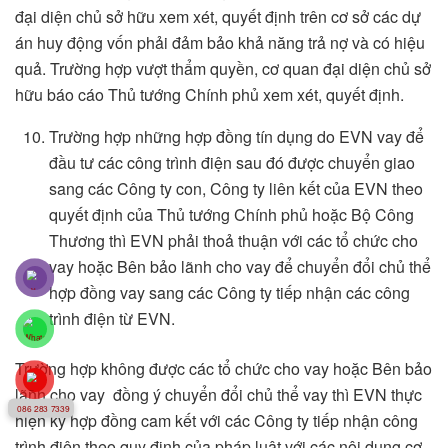
đại diện chủ sở hữu xem xét, quyết định trên cơ sở các dự
án huy động vốn phải đảm bảo khả năng trả nợ và có hiệu
quả. Trường hợp vượt thẩm quyền, cơ quan đại diện chủ sở
hữu báo cáo Thủ tướng Chính phủ xem xét, quyết định.
Trường hợp những hợp đồng tín dụng do EVN vay để
đầu tư các công trình điện sau đó được chuyển giao
sang các Công ty con, Công ty liên kết của EVN theo
quyết định của Thủ tướng Chính phủ hoặc Bộ Công
Thương thì EVN phải thoả thuận với các tổ chức cho
vay hoặc Bên bảo lãnh cho vay để chuyển đổi chủ thể
hợp đồng vay sang các Công ty tiếp nhận các công
trình điện từ EVN.
Trường hợp không được các tổ chức cho vay hoặc Bên bảo
lãnh cho vay đồng ý chuyển đổi chủ thể vay thì EVN thực
086 283 7339
hiện ký hợp đồng cam kết với các Công ty tiếp nhận công
trình điện theo quy định của pháp luật với các nội dung cơ