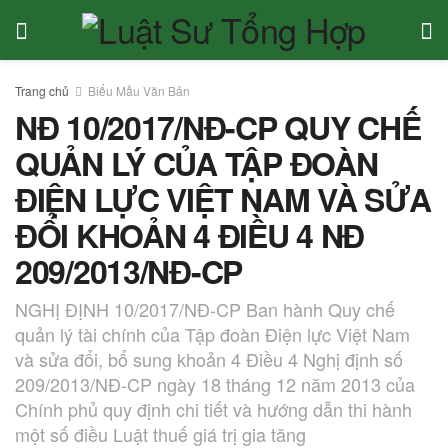
Trang chủ
Biểu Mẫu Văn Bản
NĐ 10/2017/NĐ-CP QUY CHẾ
QUẢN LÝ CỦA TẬP ĐOÀN
ĐIỆN LỰC VIỆT NAM VÀ SỬA
ĐỔI KHOẢN 4 ĐIỀU 4 NĐ
209/2013/NĐ-CP
NGHỊ ĐỊNH 10/2017/NĐ-CP Ban hành Quy chế
quản lý tài chính của Tập đoàn Điện lực Việt Nam
và sửa đổi, bổ sung khoản 4 Điều 4 Nghị định số
209/2013/NĐ-CP ngày 18 tháng 12 năm 2013 của
Chính phủ quy định chi tiết và hướng dẫn thi hành
một số điều Luật thuế giá trị gia tăng