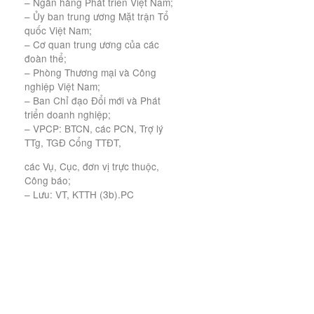
– Ngân hàng Phát triển Việt Nam;
– Ủy ban trung ương Mặt trận Tổ
quốc Việt Nam;
– Cơ quan trung ương của các
đoàn thể;
– Phòng Thương mại và Công
nghiệp Việt Nam;
– Ban Chỉ đạo Đổi mới và Phát
triển doanh nghiệp;
– VPCP: BTCN, các PCN, Trợ lý
TTg, TGĐ Cổng TTĐT,
các Vụ, Cục, đơn vị trực thuộc,
Công báo;
– Lưu: VT, KTTH (3b).PC