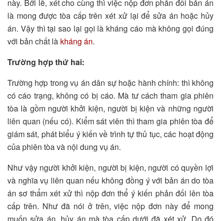
này. Bởi lẽ, xét cho cùng thì việc nộp đơn phản đối bản án
là mong được tòa cấp trên xét xử lại để sửa án hoặc hủy
án. Vậy thì tại sao lại gọi là kháng cáo mà không gọi đúng
với bản chất là
kháng án
.
Trường hợp thứ hai:
Trường hợp trong vụ án dân sự hoặc hành chính: thì không
có cáo trạng, không có bị cáo. Mà tư cách tham gia phiên
tòa là gồm người khởi kiện, người bị kiện và những người
liên quan (nếu có). Kiểm sát viên thì tham gia phiên tòa để
giám sát, phát biểu ý kiến về trình tự thủ tục, các hoạt động
của phiên tòa và nội dung vụ án.
Như vậy người khởi kiện, người bị kiện, người có quyền lợi
và nghĩa vụ liên quan nếu không đồng ý với bản án do tòa
án sơ thẩm xét xử thì nộp đơn thể ý kiến phản đối lên tòa
cấp trên. Như đã nói ở trên, việc nộp đơn này để mong
muốn sửa án, hủy án mà tòa cấp dưới đã xét xử. Do đó