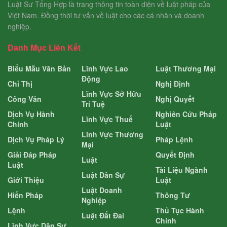
Luật Sư Tổng Hợp là trang thông tin toàn diện về luật pháp của
Việt Nam. Đồng thời tư vấn về luật cho các cá nhân và doanh
nghiệp.
Danh Mục Liên Kết
Biểu Mẫu Văn Bản
Lĩnh Vực Lao
Luật Thương Mại
Động
Chỉ Thị
Nghị Định
Lĩnh Vực Sở Hữu
Công Văn
Nghị Quyết
Trí Tuệ
Dịch Vụ Hành
Nghiên Cứu Pháp
Lĩnh Vực Thuế
Chính
Luật
Lĩnh Vực Thương
Dịch Vụ Pháp Lý
Pháp Lệnh
Mại
Giải Đáp Pháp
Quyết Định
Luật
Luật
Tài Liệu Ngành
Luật Dân Sự
Giới Thiệu
Luật
Luật Doanh
Hiến Pháp
Thông Tư
Nghiệp
Lệnh
Thủ Tục Hành
Luật Đất Đai
Chính
Lĩnh Vực Dân Sự