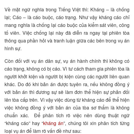
Về mặt ngữ nghĩa trong Tiếng Việt thì: Kháng – là chống
lại; Cáo – là cáo buộc, cáo trạng. Như vậy kháng cáo chỉ
mang nghĩa là chống lại cáo buộc của kiểm sát viên, công
tố viên. Việc chống lại này đã diễn ra ngay tại phiên tòa
thông qua phần hỏi và tranh luận giữa các bên trong vụ án
hình sự.
Còn đối với vụ án dân sự, vụ án hành chính thì không có
cáo trạng, không có bị cáo. Vì tư cách tham gia phiên tòa là
người khởi kiện và người bị kiện cùng các người liên quan
khác. Do đó khi bản án được tuyên ra, nếu không đồng ý
với bản án thì đương sự sẽ làm đơn thể hiện sự phản đối
lên tòa cấp trên. Vì vậy việc dùng từ kháng cáo để thể hiện
việc không đồng ý với bản án của tòa sơ thẩm là không
chuẩn xác. Để phân tích rõ việc nên dùng thuật ngữ
“kháng cáo” hay “
kháng án
”, chúng tôi xin phân tích từng
loại vụ án để làm rõ vấn đề như sau: