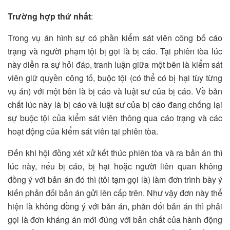
Trường hợp thứ nhất
:
Trong vụ án hình sự có phần kiểm sát viên công bố cáo
trạng và người phạm tội bị gọi là bị cáo. Tại phiên tòa lúc
này diễn ra sự hỏi đáp, tranh luận giữa một bên là kiểm sát
viên giữ quyền công tố, buộc tội (có thể có bị hại tùy từng
vụ án) với một bên là bị cáo và luật sư của bị cáo. Về bản
chất lúc này là bị cáo và luật sư của bị cáo đang chống lại
sự buộc tội của kiểm sát viên thông qua cáo trạng và các
hoạt động của kiểm sát viên tại phiên tòa.
Đến khi hội đồng xét xử kết thúc phiên tòa và ra bản án thì
lúc này, nếu bị cáo, bị hại hoặc người liên quan không
đồng ý với bản án đó thì (tôi tạm gọi là) làm đơn trình bày ý
kiến phản đối bản án gửi lên cấp trên. Như vậy đơn này thể
hiện là không đồng ý với bản án, phản đối bản án thì phải
gọi là đơn kháng án mới đúng với bản chất của hành động