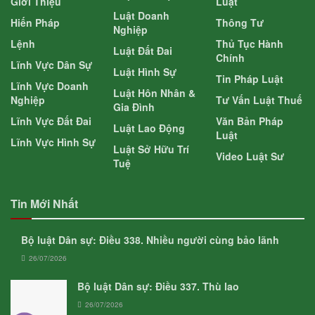
Giới Thiệu
Luật
Luật Doanh
Hiến Pháp
Thông Tư
Nghiệp
Lệnh
Thủ Tục Hành
Luật Đất Đai
Chính
Lĩnh Vực Dân Sự
Luật Hình Sự
Tin Pháp Luật
Lĩnh Vực Doanh
Luật Hôn Nhân &
Nghiệp
Tư Vấn Luật Thuế
Gia Đình
Lĩnh Vực Đất Đai
Văn Bản Pháp
Luật Lao Động
Luật
Lĩnh Vực Hình Sự
Luật Sở Hữu Trí
Video Luật Sư
Tuệ
Tin Mới Nhất
Bộ luật Dân sự: Điều 338. Nhiều người cùng bảo lãnh
26/07/2026
Bộ luật Dân sự: Điều 337. Thù lao
26/07/2026