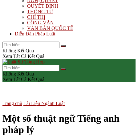
NGHỊ QUYẾT
QUYẾT ĐỊNH
THÔNG TƯ
CHỈ THỊ
CÔNG VĂN
VĂN BẢN QUỐC TẾ
Diễn Đàn Pháp Luật
Không Kết Quả
Xem Tất Cả Kết Quả
Không Kết Quả
Xem Tất Cả Kết Quả
Trang chủ
Tài Liệu Ngành Luật
Một số thuật ngữ Tiếng anh
pháp lý