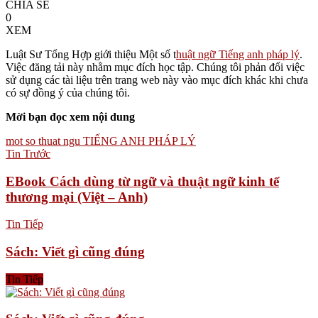
CHIA SẺ
0
XEM
Luật Sư Tổng Hợp giới thiệu Một số t
huật ngữ Tiếng anh pháp lý
.
Việc đăng tải này nhằm mục đích học tập. Chúng tôi phản đối việc
sử dụng các tài liệu trên trang web này vào mục đích khác khi chưa
có sự đồng ý của chúng tôi.
Mời bạn đọc xem nội dung
mot so thuat ngu TIẾNG ANH PHÁP LÝ
Tin Trước
EBook Cách dùng từ ngữ và thuật ngữ kinh tế
thương mại (Việt – Anh)
Tin Tiếp
Sách: Viết gì cũng đúng
Tin Tiếp