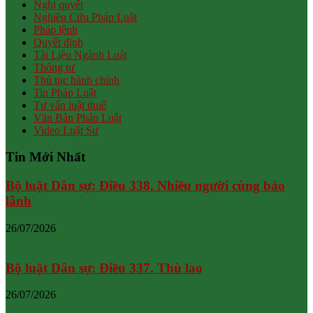
Nghị quyết
Nghiên Cứu Pháp Luật
Pháp lệnh
Quyết định
Tài Liệu Ngành Luật
Thông tư
Thủ tục hành chính
Tin Pháp Luật
Tư vấn luật thuế
Văn Bản Pháp Luật
Video Luật Sư
Tin Mới Nhất
Bộ luật Dân sự: Điều 338. Nhiều người cùng bảo
lãnh
26/07/2026
Bộ luật Dân sự: Điều 337. Thù lao
26/07/2026