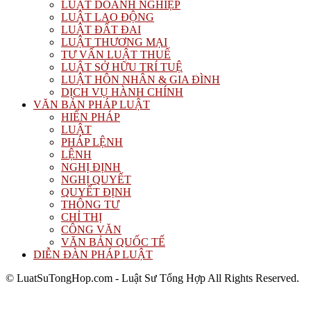
LUẬT DOANH NGHIỆP
LUẬT LAO ĐỘNG
LUẬT ĐẤT ĐAI
LUẬT THƯƠNG MẠI
TƯ VẤN LUẬT THUẾ
LUẬT SỞ HỮU TRÍ TUỆ
LUẬT HÔN NHÂN & GIA ĐÌNH
DỊCH VỤ HÀNH CHÍNH
VĂN BẢN PHÁP LUẬT
HIẾN PHÁP
LUẬT
PHÁP LỆNH
LỆNH
NGHỊ ĐỊNH
NGHỊ QUYẾT
QUYẾT ĐỊNH
THÔNG TƯ
CHỈ THỊ
CÔNG VĂN
VĂN BẢN QUỐC TẾ
DIỄN ĐÀN PHÁP LUẬT
© LuatSuTongHop.com - Luật Sư Tổng Hợp All Rights Reserved.