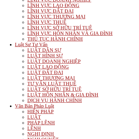
LĨNH VỰC LAO ĐỘNG
LĨNH VỰC ĐẤT ĐAI
LĨNH VỰC THƯƠNG MẠI
LĨNH VỰC THUẾ
LĨNH VỰC SỞ HỮU TRÍ TUỆ
LĨNH VỰC HÔN NHÂN VÀ GIA ĐÌNH
THỦ TỤC HÀNH CHÍNH
Luật Sư Tư Vấn
LUẬT DÂN SỰ
LUẬT HÌNH SỰ
LUẬT DOANH NGHIỆP
LUẬT LAO ĐỘNG
LUẬT ĐẤT ĐAI
LUẬT THƯƠNG MẠI
TƯ VẤN LUẬT THUẾ
LUẬT SỞ HỮU TRÍ TUỆ
LUẬT HÔN NHÂN & GIA ĐÌNH
DỊCH VỤ HÀNH CHÍNH
Văn Bản Pháp Luật
HIẾN PHÁP
LUẬT
PHÁP LỆNH
LỆNH
NGHỊ ĐỊNH