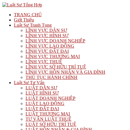
TRANG CHỦ
Giới Thiệu
Luật Sư Tranh Tụng
LĨNH VỰC DÂN SỰ
LĨNH VỰC HÌNH SỰ
LĨNH VỰC DOANH NGHIỆP
LĨNH VỰC LAO ĐỘNG
LĨNH VỰC ĐẤT ĐAI
LĨNH VỰC THƯƠNG MẠI
LĨNH VỰC THUẾ
LĨNH VỰC SỞ HỮU TRÍ TUỆ
LĨNH VỰC HÔN NHÂN VÀ GIA ĐÌNH
THỦ TỤC HÀNH CHÍNH
Luật Sư Tư Vấn
LUẬT DÂN SỰ
LUẬT HÌNH SỰ
LUẬT DOANH NGHIỆP
LUẬT LAO ĐỘNG
LUẬT ĐẤT ĐAI
LUẬT THƯƠNG MẠI
TƯ VẤN LUẬT THUẾ
LUẬT SỞ HỮU TRÍ TUỆ
LUẬT HÔN NHÂN & GIA ĐÌNH