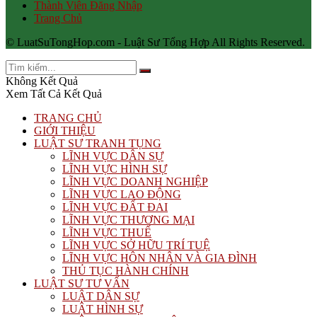
Thành Viên Đăng Nhập
Trang Chủ
© LuatSuTongHop.com - Luật Sư Tổng Hợp All Rights Reserved.
Không Kết Quả
Xem Tất Cả Kết Quả
TRANG CHỦ
GIỚI THIỆU
LUẬT SƯ TRANH TỤNG
LĨNH VỰC DÂN SỰ
LĨNH VỰC HÌNH SỰ
LĨNH VỰC DOANH NGHIỆP
LĨNH VỰC LAO ĐỘNG
LĨNH VỰC ĐẤT ĐAI
LĨNH VỰC THƯƠNG MẠI
LĨNH VỰC THUẾ
LĨNH VỰC SỞ HỮU TRÍ TUỆ
LĨNH VỰC HÔN NHÂN VÀ GIA ĐÌNH
THỦ TỤC HÀNH CHÍNH
LUẬT SƯ TƯ VẤN
LUẬT DÂN SỰ
LUẬT HÌNH SỰ