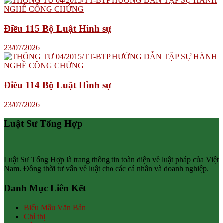
Điều 115 Bộ Luật Hình sự
23/07/2026
Điều 114 Bộ Luật Hình sự
23/07/2026
Luật Sư Tổng Hợp
Luật Sư Tổng Hợp là trang thông tin toàn diện về luật pháp của Việt
Nam. Đồng thời tư vấn về luật cho các cá nhân và doanh nghiệp.
Danh Mục Liên Kết
Biểu Mẫu Văn Bản
Chỉ thị