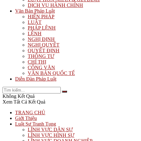
DỊCH VỤ HÀNH CHÍNH
Văn Bản Pháp Luật
HIẾN PHÁP
LUẬT
PHÁP LỆNH
LỆNH
NGHỊ ĐỊNH
NGHỊ QUYẾT
QUYẾT ĐỊNH
THÔNG TƯ
CHỈ THỊ
CÔNG VĂN
VĂN BẢN QUỐC TẾ
Diễn Đàn Pháp Luật
Không Kết Quả
Xem Tất Cả Kết Quả
TRANG CHỦ
Giới Thiệu
Luật Sư Tranh Tụng
LĨNH VỰC DÂN SỰ
LĨNH VỰC HÌNH SỰ
LĨNH VỰC DOANH NGHIỆP