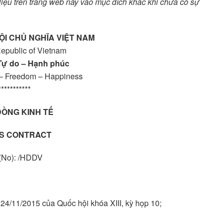
 liệu trên trang web này vào mục đích khác khi chưa có sự
ỘI CHỦ NGHĨA VIỆT NAM
Republic of Vietnam
 Tự do – Hạnh phúc
– Freedom – Happiness
***********
ỒNG KINH TẾ
S CONTRACT
(No): /HDDV
4/11/2015 của Quốc hội khóa XIII, kỳ họp 10;