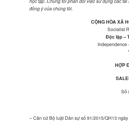
học tập. Chúng tôi phản đối việc sử dụng các tài
đồng ý của chúng tôi.
CỘNG HÒA XÃ H
Socialist 
Độc lập –
Independence 
HỢP Đ
SALE
Số 
– Căn cứ Bộ luật Dân sự số 91/2015/QH13 ngày 2