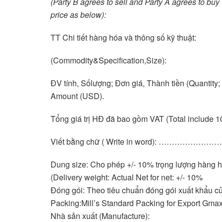
(Party B agrees to sell and Party A agrees to buy 
price as below):
TT Chi tiết hàng hóa và thông số kỹ thuật:
(Commodity&Specification,Size):
ĐV tính, Sốlượng; Đơn giá, Thành tiền (Quantity; 
Amount (USD).
Tổng giá trị HĐ đã bao gồm VAT (Total include
Viết bằng chữ ( Write in word): …………………
Dung size: Cho phép +/- 10% trọng lượng hàng 
(Delivery weight: Actual Net for net: +/- 10%
Đóng gói: Theo tiêu chuẩn đóng gói xuất khẩu 
Packing:Mill’s Standard Packing for Export Gma
Nhà sản xuất (Manufacture):