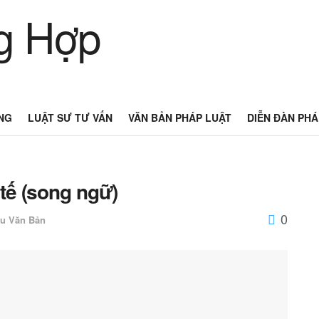
NG
LUẬT SƯ TƯ VẤN
VĂN BẢN PHÁP LUẬT
DIỄN ĐÀN PHÁ
tế (song ngữ)
0
u Văn Bản