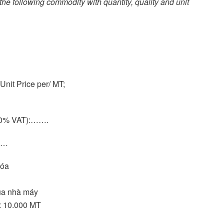
the following commodity with quantity, quality and unit
Unit Price per/ MT;
 10% VAT):…….
……
hóa
của nhà máy
x 10.000 MT