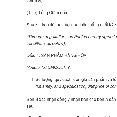
Chức vụ
(Title):Tổng Giám đốc
Sau khi trao đổi bàn bạc, hai bên thống nhất ký 
(Through negotiation, the Parties hereby agree t
conditions as below):
Điều 1: SẢN PHẨM HÀNG HÓA:
(Article 1:COMMODITY)
Số lượng, quy cách, đơn giá sản phẩm và tổn
(
Quantity, and specification, unit price of co
Bên B xác nhận đồng ý nhận bán cho bên A sản 
sau: