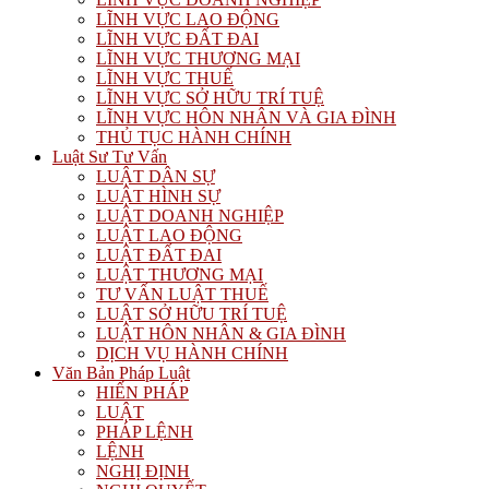
LĨNH VỰC LAO ĐỘNG
LĨNH VỰC ĐẤT ĐAI
LĨNH VỰC THƯƠNG MẠI
LĨNH VỰC THUẾ
LĨNH VỰC SỞ HỮU TRÍ TUỆ
LĨNH VỰC HÔN NHÂN VÀ GIA ĐÌNH
THỦ TỤC HÀNH CHÍNH
Luật Sư Tư Vấn
LUẬT DÂN SỰ
LUẬT HÌNH SỰ
LUẬT DOANH NGHIỆP
LUẬT LAO ĐỘNG
LUẬT ĐẤT ĐAI
LUẬT THƯƠNG MẠI
TƯ VẤN LUẬT THUẾ
LUẬT SỞ HỮU TRÍ TUỆ
LUẬT HÔN NHÂN & GIA ĐÌNH
DỊCH VỤ HÀNH CHÍNH
Văn Bản Pháp Luật
HIẾN PHÁP
LUẬT
PHÁP LỆNH
LỆNH
NGHỊ ĐỊNH