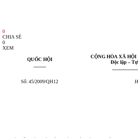
0
CHIA SẺ
0
XEM
CỘNG HÒA XÃ HỘI
QUỐC HỘI
Độc lập – T
_____
__________
Số: 45/2009/QH12
H