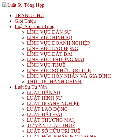
TRANG CHỦ
Giới Thiệu
Luật Sư Tranh Tụng
LĨNH VỰC DÂN SỰ
LĨNH VỰC HÌNH SỰ
LĨNH VỰC DOANH NGHIỆP
LĨNH VỰC LAO ĐỘNG
LĨNH VỰC ĐẤT ĐAI
LĨNH VỰC THƯƠNG MẠI
LĨNH VỰC THUẾ
LĨNH VỰC SỞ HỮU TRÍ TUỆ
LĨNH VỰC HÔN NHÂN VÀ GIA ĐÌNH
THỦ TỤC HÀNH CHÍNH
Luật Sư Tư Vấn
LUẬT DÂN SỰ
LUẬT HÌNH SỰ
LUẬT DOANH NGHIỆP
LUẬT LAO ĐỘNG
LUẬT ĐẤT ĐAI
LUẬT THƯƠNG MẠI
TƯ VẤN LUẬT THUẾ
LUẬT SỞ HỮU TRÍ TUỆ
LUẬT HÔN NHÂN & GIA ĐÌNH