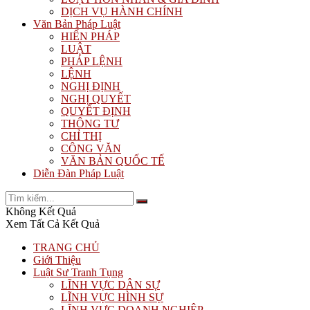
DỊCH VỤ HÀNH CHÍNH
Văn Bản Pháp Luật
HIẾN PHÁP
LUẬT
PHÁP LỆNH
LỆNH
NGHỊ ĐỊNH
NGHỊ QUYẾT
QUYẾT ĐỊNH
THÔNG TƯ
CHỈ THỊ
CÔNG VĂN
VĂN BẢN QUỐC TẾ
Diễn Đàn Pháp Luật
Không Kết Quả
Xem Tất Cả Kết Quả
TRANG CHỦ
Giới Thiệu
Luật Sư Tranh Tụng
LĨNH VỰC DÂN SỰ
LĨNH VỰC HÌNH SỰ
LĨNH VỰC DOANH NGHIỆP