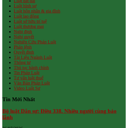
Luật đất đai
Luật hình sự
Luật hôn nhân & gia đình
Luật lao động
Luật sở hữu trí tuệ
Luật thương mại
Nghị định
Nghị quyết
Nghiên Cứu Pháp Luật
Pháp lệnh
Quyết định
Tài Liệu Ngành Luật
Thông tư
Thủ tục hành chính
Tin Pháp Luật
Tư vấn luật thuế
Văn Bản Pháp Luật
Video Luật Sư
Tin Mới Nhất
Bộ luật Dân sự: Điều 338. Nhiều người cùng bảo
lãnh