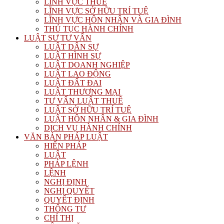
LĨNH VỰC THUẾ
LĨNH VỰC SỞ HỮU TRÍ TUỆ
LĨNH VỰC HÔN NHÂN VÀ GIA ĐÌNH
THỦ TỤC HÀNH CHÍNH
LUẬT SƯ TƯ VẤN
LUẬT DÂN SỰ
LUẬT HÌNH SỰ
LUẬT DOANH NGHIỆP
LUẬT LAO ĐỘNG
LUẬT ĐẤT ĐAI
LUẬT THƯƠNG MẠI
TƯ VẤN LUẬT THUẾ
LUẬT SỞ HỮU TRÍ TUỆ
LUẬT HÔN NHÂN & GIA ĐÌNH
DỊCH VỤ HÀNH CHÍNH
VĂN BẢN PHÁP LUẬT
HIẾN PHÁP
LUẬT
PHÁP LỆNH
LỆNH
NGHỊ ĐỊNH
NGHỊ QUYẾT
QUYẾT ĐỊNH
THÔNG TƯ
CHỈ THỊ