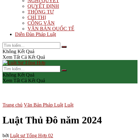
NGHỊ QUYẾT
QUYẾT ĐỊNH
THÔNG TƯ
CHỈ THỊ
CÔNG VĂN
VĂN BẢN QUỐC TẾ
Diễn Đàn Pháp Luật
Không Kết Quả
Xem Tất Cả Kết Quả
Không Kết Quả
Xem Tất Cả Kết Quả
Trang chủ
Văn Bản Pháp Luật
Luật
Luật Thủ Đô năm 2024
bởi
Luật sư Tổng Hợp 02