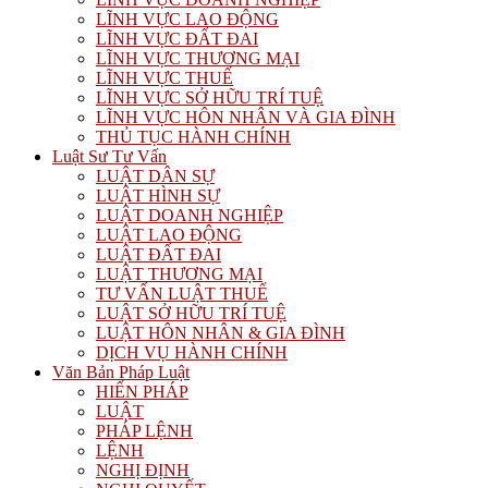
LĨNH VỰC LAO ĐỘNG
LĨNH VỰC ĐẤT ĐAI
LĨNH VỰC THƯƠNG MẠI
LĨNH VỰC THUẾ
LĨNH VỰC SỞ HỮU TRÍ TUỆ
LĨNH VỰC HÔN NHÂN VÀ GIA ĐÌNH
THỦ TỤC HÀNH CHÍNH
Luật Sư Tư Vấn
LUẬT DÂN SỰ
LUẬT HÌNH SỰ
LUẬT DOANH NGHIỆP
LUẬT LAO ĐỘNG
LUẬT ĐẤT ĐAI
LUẬT THƯƠNG MẠI
TƯ VẤN LUẬT THUẾ
LUẬT SỞ HỮU TRÍ TUỆ
LUẬT HÔN NHÂN & GIA ĐÌNH
DỊCH VỤ HÀNH CHÍNH
Văn Bản Pháp Luật
HIẾN PHÁP
LUẬT
PHÁP LỆNH
LỆNH
NGHỊ ĐỊNH