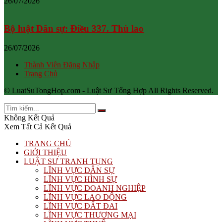
26/07/2026
Bộ luật Dân sự: Điều 337. Thù lao
26/07/2026
Thành Viên Đăng Nhập
Trang Chủ
© LuatSuTongHop.com - Luật Sư Tổng Hợp All Rights Reserved.
Không Kết Quả
Xem Tất Cả Kết Quả
TRANG CHỦ
GIỚI THIỆU
LUẬT SƯ TRANH TỤNG
LĨNH VỰC DÂN SỰ
LĨNH VỰC HÌNH SỰ
LĨNH VỰC DOANH NGHIỆP
LĨNH VỰC LAO ĐỘNG
LĨNH VỰC ĐẤT ĐAI
LĨNH VỰC THƯƠNG MẠI