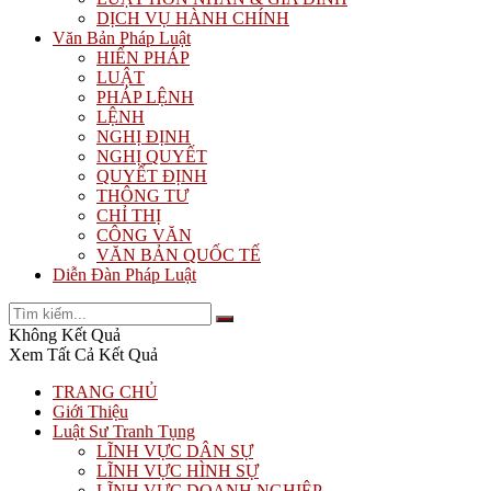
DỊCH VỤ HÀNH CHÍNH
Văn Bản Pháp Luật
HIẾN PHÁP
LUẬT
PHÁP LỆNH
LỆNH
NGHỊ ĐỊNH
NGHỊ QUYẾT
QUYẾT ĐỊNH
THÔNG TƯ
CHỈ THỊ
CÔNG VĂN
VĂN BẢN QUỐC TẾ
Diễn Đàn Pháp Luật
Không Kết Quả
Xem Tất Cả Kết Quả
TRANG CHỦ
Giới Thiệu
Luật Sư Tranh Tụng
LĨNH VỰC DÂN SỰ
LĨNH VỰC HÌNH SỰ
LĨNH VỰC DOANH NGHIỆP