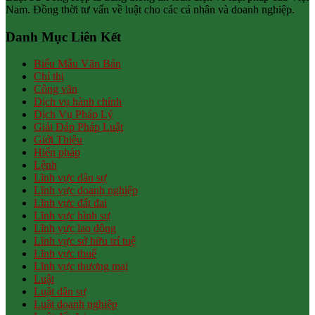
Nam. Đồng thời tư vấn về luật cho các cá nhân và doanh nghiệp.
Danh Mục Liên Kết
Biểu Mẫu Văn Bản
Chỉ thị
Công văn
Dịch vụ hành chính
Dịch Vụ Pháp Lý
Giải Đáp Pháp Luật
Giới Thiệu
Hiến pháp
Lệnh
Lĩnh vực dân sự
Lĩnh vực doanh nghiệp
Lĩnh vực đất đai
Lĩnh vực hình sự
Lĩnh vực lao động
Lĩnh vực sở hữu trí tuệ
Lĩnh vực thuế
Lĩnh vực thương mại
Luật
Luật dân sự
Luật doanh nghiệp