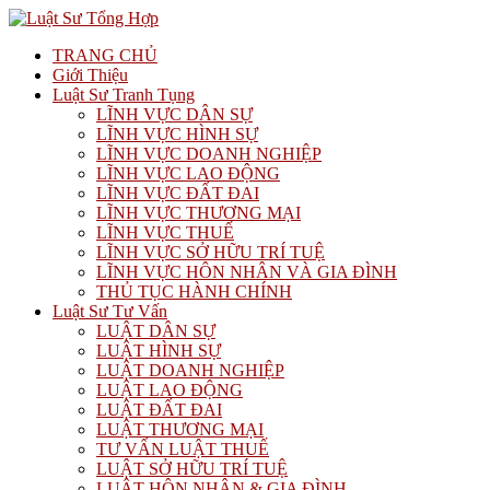
TRANG CHỦ
Giới Thiệu
Luật Sư Tranh Tụng
LĨNH VỰC DÂN SỰ
LĨNH VỰC HÌNH SỰ
LĨNH VỰC DOANH NGHIỆP
LĨNH VỰC LAO ĐỘNG
LĨNH VỰC ĐẤT ĐAI
LĨNH VỰC THƯƠNG MẠI
LĨNH VỰC THUẾ
LĨNH VỰC SỞ HỮU TRÍ TUỆ
LĨNH VỰC HÔN NHÂN VÀ GIA ĐÌNH
THỦ TỤC HÀNH CHÍNH
Luật Sư Tư Vấn
LUẬT DÂN SỰ
LUẬT HÌNH SỰ
LUẬT DOANH NGHIỆP
LUẬT LAO ĐỘNG
LUẬT ĐẤT ĐAI
LUẬT THƯƠNG MẠI
TƯ VẤN LUẬT THUẾ
LUẬT SỞ HỮU TRÍ TUỆ
LUẬT HÔN NHÂN & GIA ĐÌNH