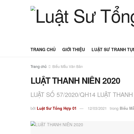
TRANG CHỦ
GIỚI THIỆU
LUẬT SƯ TRANH TỤ
Trang chủ
Biểu Mẫu Văn Bản
LUẬT THANH NIÊN 2020
LUẬT SỐ 57/2020/QH14 LUẬT THANH
bởi
Luật Sư Tổng Hợp 01
12/03/2021
trong
Biểu M