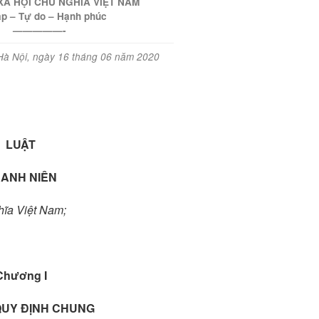
Ã HỘI CHỦ NGHĨA VIỆT NAM
ập – Tự do – Hạnh ph
ú
c
—————-
Hà Nội
, ngày
16
tháng
06
năm
2020
LUẬT
ANH NIÊN
hĩa Việt Nam;
Chương I
UY ĐỊNH CHUNG