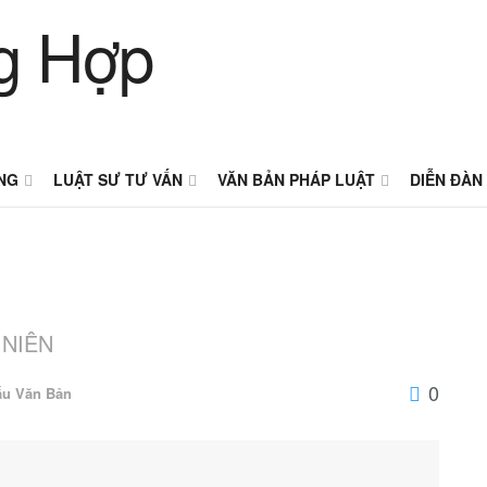
NG
LUẬT SƯ TƯ VẤN
VĂN BẢN PHÁP LUẬT
DIỄN ĐÀN
 NIÊN
0
ẫu Văn Bản