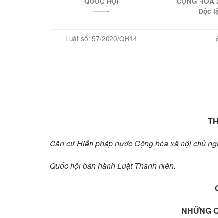
QUỐC HỘI
CỘNG HÒA X
——-
Đ
ộc l
Luật số: 57/2020/QH14
TH
Căn cứ Hiến pháp nước Cộng hòa xã hội chủ ng
Quốc hội ban hành Luật Thanh niên.
NHỮNG Q