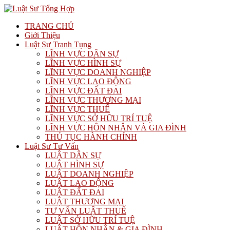
TRANG CHỦ
Giới Thiệu
Luật Sư Tranh Tụng
LĨNH VỰC DÂN SỰ
LĨNH VỰC HÌNH SỰ
LĨNH VỰC DOANH NGHIỆP
LĨNH VỰC LAO ĐỘNG
LĨNH VỰC ĐẤT ĐAI
LĨNH VỰC THƯƠNG MẠI
LĨNH VỰC THUẾ
LĨNH VỰC SỞ HỮU TRÍ TUỆ
LĨNH VỰC HÔN NHÂN VÀ GIA ĐÌNH
THỦ TỤC HÀNH CHÍNH
Luật Sư Tư Vấn
LUẬT DÂN SỰ
LUẬT HÌNH SỰ
LUẬT DOANH NGHIỆP
LUẬT LAO ĐỘNG
LUẬT ĐẤT ĐAI
LUẬT THƯƠNG MẠI
TƯ VẤN LUẬT THUẾ
LUẬT SỞ HỮU TRÍ TUỆ
LUẬT HÔN NHÂN & GIA ĐÌNH