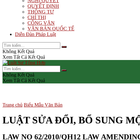
NGHỊ QUYẾT
QUYẾT ĐỊNH
THÔNG TƯ
CHỈ THỊ
CÔNG VĂN
VĂN BẢN QUỐC TẾ
Diễn Đàn Pháp Luật
Không Kết Quả
Xem Tất Cả Kết Quả
Không Kết Quả
Xem Tất Cả Kết Quả
Trang chủ
Biểu Mẫu Văn Bản
LUẬT SỬA ĐỔI, BỔ SUNG M
LAW NO 62/2010/QH12 LAW AMENDIN