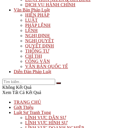
DỊCH VỤ HÀNH CHÍNH
Văn Bản Pháp Luật
HIẾN PHÁP
LUẬT
PHÁP LỆNH
LỆNH
NGHỊ ĐỊNH
NGHỊ QUYẾT
QUYẾT ĐỊNH
THÔNG TƯ
CHỈ THỊ
CÔNG VĂN
VĂN BẢN QUỐC TẾ
Diễn Đàn Pháp Luật
Không Kết Quả
Xem Tất Cả Kết Quả
TRANG CHỦ
Giới Thiệu
Luật Sư Tranh Tụng
LĨNH VỰC DÂN SỰ
LĨNH VỰC HÌNH SỰ
LĨNH VỰC DOANH NGHIỆP