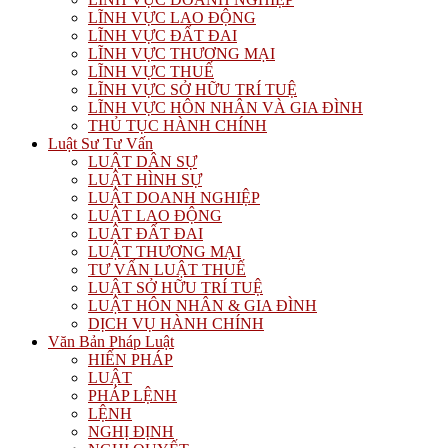
LĨNH VỰC LAO ĐỘNG
LĨNH VỰC ĐẤT ĐAI
LĨNH VỰC THƯƠNG MẠI
LĨNH VỰC THUẾ
LĨNH VỰC SỞ HỮU TRÍ TUỆ
LĨNH VỰC HÔN NHÂN VÀ GIA ĐÌNH
THỦ TỤC HÀNH CHÍNH
Luật Sư Tư Vấn
LUẬT DÂN SỰ
LUẬT HÌNH SỰ
LUẬT DOANH NGHIỆP
LUẬT LAO ĐỘNG
LUẬT ĐẤT ĐAI
LUẬT THƯƠNG MẠI
TƯ VẤN LUẬT THUẾ
LUẬT SỞ HỮU TRÍ TUỆ
LUẬT HÔN NHÂN & GIA ĐÌNH
DỊCH VỤ HÀNH CHÍNH
Văn Bản Pháp Luật
HIẾN PHÁP
LUẬT
PHÁP LỆNH
LỆNH
NGHỊ ĐỊNH