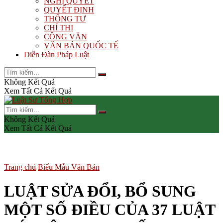
NGHỊ QUYẾT
QUYẾT ĐỊNH
THÔNG TƯ
CHỈ THỊ
CÔNG VĂN
VĂN BẢN QUỐC TẾ
Diễn Đàn Pháp Luật
Không Kết Quả
Xem Tất Cả Kết Quả
Không Kết Quả
Xem Tất Cả Kết Quả
Trang chủ
Biểu Mẫu Văn Bản
LUẬT SỬA ĐỔI, BỔ SUNG
MỘT SỐ ĐIỀU CỦA 37 LUẬT