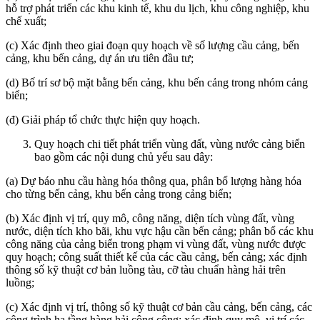
hỗ trợ phát triển các khu kinh tế, khu du lịch, khu công nghiệp, khu
chế xuất;
(c) Xác định theo giai đoạn quy hoạch về số lượng cầu cảng, bến
cảng, khu bến cảng, dự án ưu tiên đầu tư;
(d) Bố trí sơ bộ mặt bằng bến cảng, khu bến cảng trong nhóm cảng
biển;
(đ) Giải pháp tổ chức thực hiện quy hoạch.
Quy hoạch chi tiết phát triển vùng đất, vùng nước cảng biển
bao gồm các nội dung chủ yếu sau đây:
(a) Dự báo nhu cầu hàng hóa thông qua, phân bổ lượng hàng hóa
cho từng bến cảng, khu bến cảng trong cảng biển;
(b) Xác định vị trí, quy mô, công năng, diện tích vùng đất, vùng
nước, diện tích kho bãi, khu vực hậu cần bến cảng; phân bổ các khu
công năng của cảng biển trong phạm vi vùng đất, vùng nước được
quy hoạch; công suất thiết kế của các cầu cảng, bến cảng; xác định
thông số kỹ thuật cơ bản luồng tàu, cỡ tàu chuẩn hàng hải trên
luồng;
(c) Xác định vị trí, thông số kỹ thuật cơ bản cầu cảng, bến cảng, các
công trình hạ tầng hàng hải công cộng; xác định quy mô, vị trí các