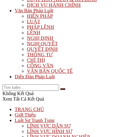
DỊCH VỤ HÀNH CHÍNH
Văn Bản Pháp Luật
HIẾN PHÁP
LUẬT
PHÁP LỆNH
LỆNH
NGHỊ ĐỊNH
NGHỊ QUYẾT
QUYẾT ĐỊNH
THÔNG TƯ
CHỈ THỊ
CÔNG VĂN
VĂN BẢN QUỐC TẾ
Diễn Đàn Pháp Luật
Không Kết Quả
Xem Tất Cả Kết Quả
TRANG CHỦ
Giới Thiệu
Luật Sư Tranh Tụng
LĨNH VỰC DÂN SỰ
LĨNH VỰC HÌNH SỰ
LĨNH VỰC DOANH NGHIỆP