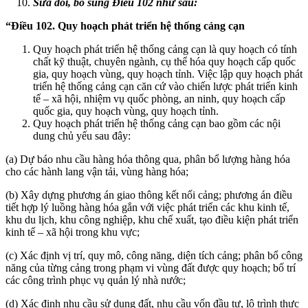
Sửa đổi, bổ sung Điều 102 như sau:
“Điều 102. Quy hoạch phát triển hệ thống cảng cạn
Quy hoạch phát triển hệ thống cảng cạn là quy hoạch có tính
chất kỹ thuật, chuyên ngành, cụ thể hóa quy hoạch cấp quốc
gia, quy hoạch vùng, quy hoạch tỉnh. Việc lập quy hoạch phát
triển hệ thống cảng cạn căn cứ vào chiến lược phát triển kinh
tế – xã hội, nhiệm vụ quốc phòng, an ninh, quy hoạch cấp
quốc gia, quy hoạch vùng, quy hoạch tỉnh.
Quy hoạch phát triển hệ thống cảng cạn bao gồm các nội
dung chủ yếu sau đây:
(a) Dự báo nhu cầu hàng hóa thông qua, phân bổ lượng hàng hóa
cho các hành lang vận tải, vùng hàng hóa;
(b) Xây dựng phương án giao thông kết nối cảng; phương án điều
tiết hợp lý luồng hàng hóa gắn với việc phát triển các khu kinh tế,
khu du lịch, khu công nghiệp, khu chế xuất, tạo điều kiện phát triển
kinh tế – xã hội trong khu vực;
(c) Xác định vị trí, quy mô, công năng, diện tích cảng; phân bổ công
năng của từng cảng trong phạm vi vùng đất được quy hoạch; bố trí
các công trình phục vụ quản lý nhà nước;
(d) Xác định nhu cầu sử dụng đất, nhu cầu vốn đầu tư, lộ trình thực