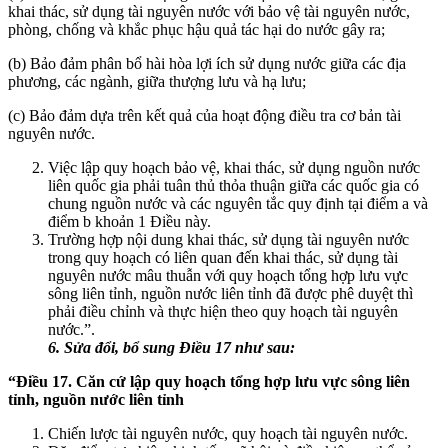
khai thác, sử dụng tài nguyên nước với bảo vệ tài nguyên nước,
phòng, chống và khắc phục hậu quả tác hại do nước gây ra;
(b) Bảo đảm phân bổ hài hòa lợi ích sử dụng nước giữa các địa
phương, các ngành, giữa thượng lưu và hạ lưu;
(c) Bảo đảm dựa trên kết quả của hoạt động điều tra cơ bản tài
nguyên nước.
Việc lập quy hoạch bảo vệ, khai thác, sử dụng nguồn nước
liên quốc gia phải tuân thủ thỏa thuận giữa các quốc gia có
chung nguồn nước và các nguyên tắc quy định tại điểm a và
điểm b khoản 1 Điều này.
Trường hợp nội dung khai thác, sử dụng tài nguyên nước
trong quy hoạch có liên quan đến khai thác, sử dụng tài
nguyên nước mâu thuẫn với quy hoạch tổng hợp lưu vực
sông liên tỉnh, nguồn nước liên tỉnh đã được phê duyệt thì
phải điều chỉnh và thực hiện theo quy hoạch tài nguyên
nước.”.
6. Sửa đổi, bổ sung Điều 17 như sau:
“Điều 17. Căn cứ lập q
uy
hoạch t
ổ
ng hợp lưu vực sông liên
t
ỉ
nh, nguồn nước liên t
ỉ
nh
Chiến lược tài nguyên nước, quy hoạch tài nguyên nước.