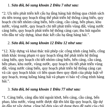
Sửa đổi, bổ sung khoản 2 Điều 7 như sau:
“2. Ưu tiên phát triển kết cấu hạ tầng hàng hải thông qua chính sách
ưu tiên trong quy hoạch tổng thể phát triển hệ thống cảng biển, quy
hoạch chi tiết nhóm cảng biển, bến cảng, cầu cảng, bến phao, khu
nước, vùng nước, quy hoạch chi tiết phát triển vùng đất, vùng nước
cảng biển, quy hoạch phát triển hệ thống cảng cạn; thu hút nguồn
vốn đầu tư xây dựng, khai thác kết cấu hạ tầng hàng hải.”.
Sửa đổi, bổ sung khoản 12 Điều 12 như sau:
“12. Xây dựng và khai thác trái phép các công trình cảng biển, công
trình khác trong phạm vi quy hoạch tổng thể phát triển hệ thống
cảng biển, quy hoạch chi tiết nhóm cảng biển, bến cảng, cầu cảng,
bến phao, khu nước, vùng nước, quy hoạch chi tiết phát triển vùng
đất, vùng nước cảng biển, quy hoạch phát triển hệ thống cảng cạn
và các quy hoạch khác có liên quan theo quy định của pháp luật về
quy hoạch, trong luồng hàng hải và phạm vi bảo vệ công trình hàng
hải.”.
Sửa đổi, bổ sung khoản 1 Điều 77 như sau:
“1. Cảng biển, cảng dầu khí ngoài khơi, bến cảng, cầu cảng, bến
phao, khu nước, vùng nước được đặt tên khi lập quy hoạch, lập dự
án đầu tư xây dựng, công bố đưa vào sử dụng theo đề nghị của chủ