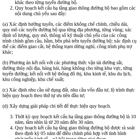
khác theo từng tuyến đường bộ.
Quy hoạch kết cấu hạ tầng giao thông đường bộ bao gồm các
nội dung chủ yếu sau đây:
(a) Xác định hướng tuyến, các điểm khống chế chính, chiều dài,
quy mô các tuyến đường bộ qua từng địa phương, từng vùng; xác
định số lượng, quy mô, thông số kỹ thuật chủ yếu của các công
trình chính gồm cầu, hầm, bến phà trên tuyến đường bộ; xác định cụ
thể các điểm giao cắt, hệ thống trạm dừng nghỉ, công trình phụ trợ
khác;
(b) Phương án kết nối với các phương thức vận tải đường sắt,
đường thủy nội địa, hàng hải, hàng không cho từng khu vực, từng
tuyến đường; kết nối với hệ thống đô thị, khu kinh tế, khu du lịch,
khu công nghiệp, khu chế xuất;
(c) Xác định nhu cầu sử dụng đất, nhu cầu vốn đầu tư, lộ trình thực
hiện quy hoạch theo thứ tự ưu tiên đầu tư;
(d) Xây dựng giải pháp chi tiết để thực hiện quy hoạch.
Thời kỳ quy hoạch kết cấu hạ tầng giao thông đường bộ là 10
năm, tầm nhìn là từ 20 năm đến 30 năm.
Quy hoạch kết cấu hạ tầng giao thông đường bộ được rà soát
theo định kỳ 05 năm để điều chỉnh phù hợp với tình hình
phát triển kinh tế – xã hội trong từng giai đoạn.