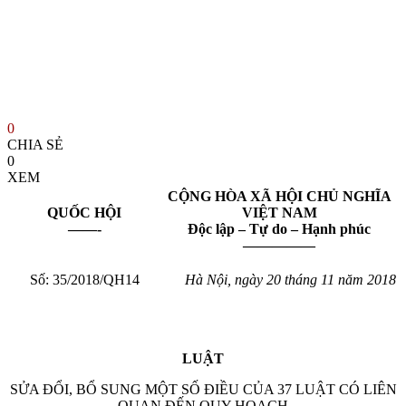
0
CHIA SẺ
0
XEM
CỘNG HÒA XÃ HỘI CHỦ NGHĨA
Q
UỐ
C HỘI
VIỆT NAM
——-
Độc lập – Tự do – Hạnh phúc
—————
Số: 35/2018/QH14
Hà Nội, ngày 20 tháng 11 năm 2018
LUẬT
SỬA ĐỔI, BỔ SUNG MỘT SỐ ĐIỀU CỦA 37 LUẬT CÓ LIÊN
QUAN ĐẾN QUY HOẠCH