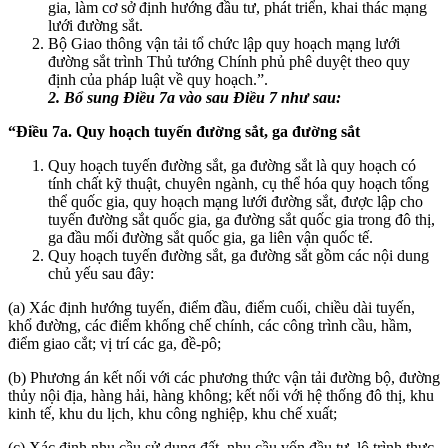
gia, làm cơ sở định hướng đầu tư, phát triển, khai thác mạng
lưới đường sắt.
Bộ Giao thông vận tải tổ chức lập quy hoạch mạng lưới
đường sắt trình Thủ tướng Chính phủ phê duyệt theo quy
định của pháp luật về quy hoạch.”.
2. Bổ sung Điều 7a vào sau Điều 7 như sau:
“Điều 7a. Quy hoạch tuyến đường sắt, ga đường sắt
Quy hoạch tuyến đường sắt, ga đường sắt là quy hoạch có
tính chất kỹ thuật, chuyên ngành, cụ thể hóa quy hoạch tổng
thể quốc gia, quy hoạch mạng lưới đường sắt, được lập cho
tuyến đường sắt quốc gia, ga đường sắt quốc gia trong đô thị,
ga đầu mối đường sắt quốc gia, ga liên vận quốc tế.
Quy hoạch tuyến đường sắt, ga đường sắt gồm các nội dung
chủ yếu sau đây:
(a) Xác định hướng tuyến, điểm đầu, điểm cuối, chiều dài tuyến,
khổ đường, các điểm khống chế chính, các công trình cầu, hầm,
điểm giao cắt; vị trí các ga, đề-pô;
(b) Phương án kết nối với các phương thức vận tải đường bộ, đường
thủy nội địa, hàng hải, hàng không; kết nối với hệ thống đô thị, khu
kinh tế, khu du lịch, khu công nghiệp, khu chế xuất;
(c) Xác định nhu cầu sử dụng đất, nhu cầu vốn đầu tư, lộ trình thực