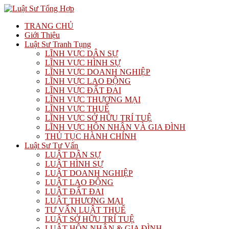
TRANG CHỦ
Giới Thiệu
Luật Sư Tranh Tụng
LĨNH VỰC DÂN SỰ
LĨNH VỰC HÌNH SỰ
LĨNH VỰC DOANH NGHIỆP
LĨNH VỰC LAO ĐỘNG
LĨNH VỰC ĐẤT ĐAI
LĨNH VỰC THƯƠNG MẠI
LĨNH VỰC THUẾ
LĨNH VỰC SỞ HỮU TRÍ TUỆ
LĨNH VỰC HÔN NHÂN VÀ GIA ĐÌNH
THỦ TỤC HÀNH CHÍNH
Luật Sư Tư Vấn
LUẬT DÂN SỰ
LUẬT HÌNH SỰ
LUẬT DOANH NGHIỆP
LUẬT LAO ĐỘNG
LUẬT ĐẤT ĐAI
LUẬT THƯƠNG MẠI
TƯ VẤN LUẬT THUẾ
LUẬT SỞ HỮU TRÍ TUỆ
LUẬT HÔN NHÂN & GIA ĐÌNH