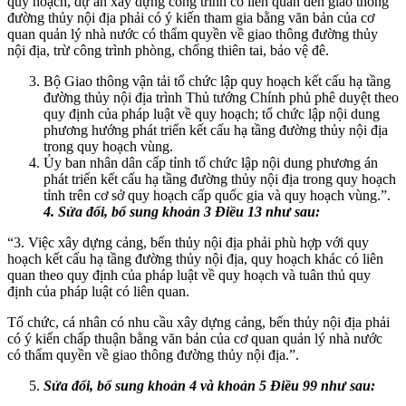
quy hoạch, dự án xây dựng công trình có liên quan đến giao thông
đường thủy nội địa phải có ý kiến tham gia bằng văn bản của cơ
quan quản lý nhà nước có thẩm quyền về giao thông đường thủy
nội địa, trừ công trình phòng, chống thiên tai, bảo vệ đê.
Bộ Giao thông vận tải tổ chức lập quy hoạch kết cấu hạ tầng
đường thủy nội địa trình Thủ tướng Chính phủ phê duyệt theo
quy định của pháp luật về quy hoạch; tổ chức lập nội dung
phương hướng phát triển kết cấu hạ tầng đường thủy nội địa
trong quy hoạch vùng.
Ủy ban nhân dân cấp tỉnh tổ chức lập nội dung phương án
phát triển kết cấu hạ tầng đường thủy nội địa trong quy hoạch
tỉnh trên cơ sở quy hoạch cấp quốc gia và quy hoạch vùng.”.
4. Sửa đổi, bổ sung khoản 3 Điều 13 như sau:
“3. Việc xây dựng cảng, bến thủy nội địa phải phù hợp với quy
hoạch kết cấu hạ tầng đường thủy nội địa, quy hoạch khác có liên
quan theo quy định của pháp luật về quy hoạch và tuân thủ quy
định của pháp luật có liên quan.
Tổ chức, cá nhân có nhu cầu xây dựng cảng, bến thủy nội địa phải
có ý kiến chấp thuận bằng văn bản của cơ quan quản lý nhà nước
có thẩm quyền về giao thông đường thủy nội địa.”.
Sửa đổi, bổ sung khoản 4 và khoản 5 Điều 99 như sau: