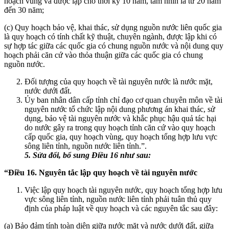
hoạch vùng và được lập cho thời kỳ 10 năm, tầm nhìn là từ 20 năm
đến 30 năm;
(c) Quy hoạch bảo vệ, khai thác, sử dụng nguồn nước liên quốc gia
là quy hoạch có tính chất kỹ thuật, chuyên ngành, được lập khi có
sự hợp tác giữa các quốc gia có chung nguồn nước và nội dung quy
hoạch phải căn cứ vào thỏa thuận giữa các quốc gia có chung
nguồn nước.
Đối tượng của quy hoạch về tài nguyên nước là nước mặt,
nước dưới đất.
Ủy ban nhân dân cấp tỉnh chỉ đạo cơ quan chuyên môn về tài
nguyên nước tổ chức lập nội dung phương án khai thác, sử
dụng, bảo vệ tài nguyên nước và khắc phục hậu quả tác hại
do nước gây ra trong quy hoạch tỉnh căn cứ vào quy hoạch
cấp quốc gia, quy hoạch vùng, quy hoạch tổng hợp lưu vực
sông liên tỉnh, nguồn nước liên tỉnh.”.
5. S
ử
a đổi, bổ sung Điều 16 như sau:
“Điều 16. Nguyên tắc lập quy hoạch về tài nguyên nước
Việc lập quy hoạch tài nguyên nước, quy hoạch tổng hợp lưu
vực sông liên tỉnh, nguồn nước liên tỉnh phải tuân thủ quy
định của pháp luật về quy hoạch và các nguyên tắc sau đây:
(a) Bảo đảm tính toàn diện giữa nước mặt và nước dưới đất, giữa