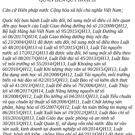
Căn cứ Hiến pháp nước Cộng h
òa
xã hội chủ nghĩa Việt Nam;
Quốc hội ban hành Luật sửa đổi, bổ s
u
ng một số điều có liên quan
đến quy hoạch của Luật Giao thông đường bộ số 23/2008/QH12,
Bộ luật Hàng hải Việt Nam s
ố
95/2015/QH13, Luật Đường sắt
s
ố
06/2017/QH14, Luật Giao thông đường thủy nội địa
s
ố
23/2004/QH11 đã được sửa đổi, bổ sung một số điều theo Luật
s
ố
48/2014/QH
1
3 và Luật s
ố
97/2015/QH13, Luật Tài nguyên
nước s
ố 1
7/2012/QH
1
3 đã được sửa đổi, bổ sung một số điều theo
Luật s
ố
08/2017/QH14, Luật Đất đai s
ố
45/2013/QH
1
3, Luật Bảo
vệ môi trường s
ố
55/2014/QH
1
3, Luật Khoáng sản số
60/2010/QH
1
2, Luật Khí tượng thủy văn số 90/2015/QH13, Luật
Đa dạng sinh học số 20/2008/QH12, Luật Tài nguyên, môi trường
biển và hải đảo s
ố
82/2015/QH13, Luật Bảo vệ và kiểm dịch thực
vật số 4
1
/2013/QH
1
3, Luật Đê điều s
ố
79/2006/QH11, Luật Thủy
lợi số 08/2017
/
QH14, Luật Năng lượng ng
u
yên t
ử
số
18/2008/QH12, Luật Đo lường số 04/2011/QH
1
3, Luật Tiêu chuẩn
và quy chuẩn kỹ thuật số 68/2006/QH11, Luật Chất lượng sản
phẩm, hàng hóa số 05/2007/QH12, Luật An toàn thông tin mạng số
86/2015/QH13, Luật Xuất bản s
ố
19/2012/QH13, Luật Báo ch
í
số
103/2016/QH13, Luật Giáo dục quốc phòng và an ninh số
30/2013/QH13, Luật Quản lý, sử dụng vốn nhà nước đầu tư vào
sản xuất, kinh doanh tại doanh nghiệp số 69/2014/QH13, Luật
Thực hành tiết kiệm, ch
ố
ng lãng phí số 44/2013/QH13 đã được sửa