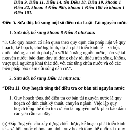
Điều 9, Điều 11, Điều 14, tên Điều 18, Điều 19, khoản 1
Điều 22, khoản 4 Điều 98h, khoản 1 Điều 100 và khoản 1
Điều 101.
Điều 5. Sửa đổi, bổ sung một số điều của Luật Tài nguyên nước
Sửa đổi, bổ sung khoản 8 Điều 3 như sau:
“8. Các quy hoạch có liên quan theo quy định của pháp luật về quy
hoạch, kế hoạch, chương trình, dự án phát triển kinh tế – xã hội,
quốc phòng, an ninh phải gắn với khả năng nguồn nước, bảo vệ tài
nguyên nước; bảo đảm duy trì dòng chảy tối thiểu trên sông, không
vượt quá ngưỡng khai thác đối với các tầng chứa nước và có các
biện pháp bảo đảm đời sống dân cư.”.
Sửa đổi, bổ sung Điều 11 như sau:
“Điều 11. Quy hoạch tổng thể điều tra
cơ
bản tài nguyên nước
Quy hoạch tổng thể điều tra cơ bản tài nguyên nước là quy
hoạch có tính chất kỹ thuật, chuyên ngành. Việc lập quy
hoạch tổng thể điều tra cơ bản tài nguyên nước phải bảo đảm
các yêu cầu sau đây:
(a) Đáp ứng yêu cầu xây dựng chiến lược, kế hoạch phát triển kinh
tế – xã hội, quốc phòng, an ninh, quy hoạch tổng thể quốc gia, quy