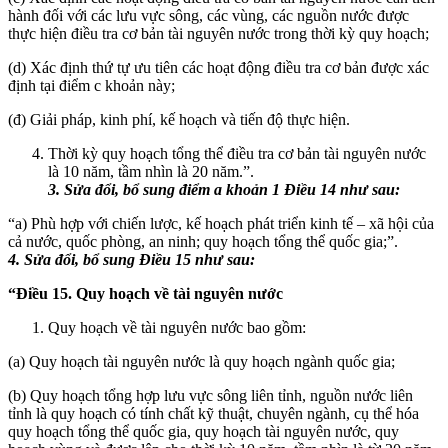
hành đối với các lưu vực sông, các vùng, các nguồn nước được
thực hiện điều tra cơ bản tài nguyên nước trong thời kỳ quy hoạch;
(d) Xác định thứ tự ưu tiên các hoạt động điều tra cơ bản được xác
định tại điểm c khoản này;
(đ) Giải pháp, kinh phí, kế hoạch và tiến độ thực hiện.
Thời kỳ quy hoạch tổng thể điều tra cơ bản tài nguyên nước
là 10 năm, tầm nhìn là 20 năm.”.
3. Sửa đổi, bổ sung điểm a khoản 1 Điều 14 như sau:
“a) Phù hợp với chiến lược, kế hoạch phát triển kinh tế – xã hội của
cả nước, quốc phòng, an ninh; quy hoạch tổng thể quốc gia;”.
4. Sửa đổi, bổ sung Điều 15 như sau:
“Điều 15. Quy hoạch về tài nguyên nước
Quy hoạch về tài nguyên nước bao gồm:
(a) Quy hoạch tài nguyên nước là quy hoạch ngành quốc gia;
(b) Quy hoạch tổng hợp lưu vực sông liên tỉnh, nguồn nước liên
tỉnh là quy hoạch có tính chất kỹ thuật, chuyên ngành, cụ thể hóa
quy hoạch tổng thể quốc gia, quy hoạch tài nguyên nước, quy