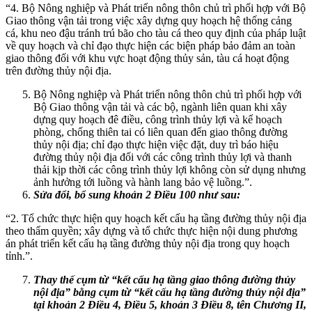
“4. Bộ Nông nghiệp và Phát triển nông thôn chủ trì phối hợp với Bộ
Giao thông vận tải trong việc xây dựng quy hoạch hệ thống cảng
cá, khu neo đậu tránh trú bão cho tàu cá theo quy định của pháp luật
về quy hoạch và chỉ đạo thực hiện các biện pháp bảo đảm an toàn
giao thông đối với khu vực hoạt động thủy sản, tàu cá hoạt động
trên đường thủy nội địa.
Bộ Nông nghiệp và Phát triển nông thôn chủ trì phối hợp với
Bộ Giao thông vận tải và các bộ, ngành liên quan khi xây
dựng quy hoạch đê điều, công trình thủy lợi và kế hoạch
phòng, chống thiên tai có liên quan đến giao thông đường
thủy nội địa; chỉ đạo thực hiện việc đặt, duy trì báo hiệu
đường thủy nội địa đối với các công trình thủy lợi và thanh
thải kịp thời các công trình thủy lợi không còn sử dụng nhưng
ảnh hưởng tới luồng và hành lang bảo vệ luồng.”.
Sửa đổi, bổ sung khoản 2 Điều 100 như sau:
“2. Tổ chức thực hiện quy hoạch kết cấu hạ tầng đường thủy nội địa
theo thẩm quyền; xây dựng và tổ chức thực hiện nội dung phương
án phát triển kết cấu hạ tầng đường thủy nội địa trong quy hoạch
tỉnh.”.
Thay th
ế
cụm từ “kết cấu hạ tầng giao thông đường thủy
nội địa” bằng cụm từ “kết cấu hạ tầng đường thủy nội địa”
tại khoản 2 Điều 4, Điều 5, khoản 3 Điều 8, tên Chương
II
,