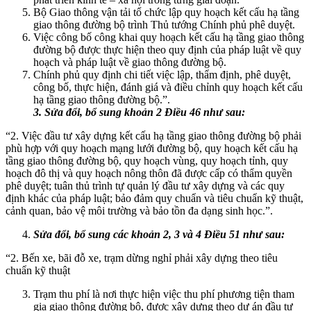
Bộ Giao thông vận tải tổ chức lập quy hoạch kết cấu hạ tầng
giao thông đường bộ trình Thủ tướng Chính phủ phê duyệt.
Việc công bố công khai quy hoạch kết cấu hạ tầng giao thông
đường bộ được thực hiện theo quy định của pháp luật về quy
hoạch và pháp luật về giao thông đường bộ.
Chính phủ quy định chi tiết việc lập, thẩm định, phê duyệt,
công bố, thực hiện, đánh giá và điều chỉnh quy hoạch kết cấu
hạ tầng giao thông đường bộ.”.
3. Sửa đổi, bổ sung khoản 2 Điều 46 như sau:
“2. Việc đầu tư xây dựng kết cấu hạ tầng giao thông đường bộ phải
phù hợp với quy hoạch mạng lưới đường bộ, quy hoạch kết cấu hạ
tầng giao thông đường bộ, quy hoạch vùng, quy hoạch tỉnh, quy
hoạch đô thị và quy hoạch nông thôn đã được cấp có thẩm quyền
phê duyệt; tuân thủ trình tự quản lý đầu tư xây dựng và các quy
định khác của pháp luật; bảo đảm quy chuẩn và tiêu chuẩn kỹ thuật,
cảnh quan, bảo vệ môi trường và bảo tồn đa dạng sinh học.”.
Sửa đổi, bổ sung các khoản 2, 3 và 4 Điều 51 như sau:
“2. Bến xe, bãi đỗ xe, trạm dừng nghỉ phải xây dựng theo tiêu
chuẩn kỹ thuật
Trạm thu phí là nơi thực hiện việc thu phí phương tiện tham
gia giao thông đường bộ, được xây dựng theo dự án đầu tư