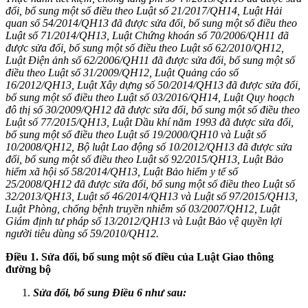
đổi, bổ sung một số điều theo Luật số 2
1
/2017/QH14, Luật Hải
quan số 54/2014/QH13 đã được sửa đổi, bổ sung một số điều theo
Luật số 71/2014/QH13, Luật Chứng khoán số 70/2006/QH11 đã
được sửa đ
ổ
i, bổ sung một số điều theo Luật số 62/2010/QH12,
Luật Điện ảnh s
ố
62/2006/QH
11
đã được sửa đổi, bổ sung một số
điều theo Luật s
ố
3
1
/2009/QH
1
2, Luật Quảng c
áo
số
16/2012/QH13, Luật Xây dựng
số
50/2014/QH
1
3 đã được sửa đổi,
bổ sung một số điều theo Luật s
ố
03/2016/QH14, Luật Quy hoạch
đô thị s
ố
30/2009/QH12 đã được sửa đổi, bổ sung một số điều theo
Luật số 77/2015/QH13, Luật Dầu kh
í
năm 1993 đã đượ
c
sửa đổi,
bổ sung một số điều theo Luật s
ố
19/2000/QH10 và Luật số
10/2008/QH12, Bộ luật Lao động s
ố
10/2012/QH13 đã được sửa
đ
ổ
i, bổ s
u
ng một số điều theo Luật s
ố
92/2015/QH13, Luật Bảo
hiểm xã hội s
ố
58/2014/QH13, Luật Bảo hiểm y tế số
25/2008/QH12 đã được sửa đ
ổ
i, bổ sung một số đi
ều
theo Luật số
32/2013/QH13, Luật s
ố
46/2014/QH13 và Luật s
ố
97/2015/QH13,
Luật Phòng, ch
ố
ng bệnh truyền nhiễm s
ố
03/2007/QH12, Luật
Gi
á
m định tư pháp s
ố
13/2012/QH13 và Luật Bảo vệ quyền lợi
người tiêu dùng s
ố
59/2010/QH
1
2.
Điều 1. Sửa đổi, bổ sung một số điều của Luật Giao thông
đường bộ
Sửa đổi, bổ sung Điều 6 như sau: