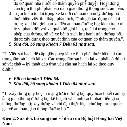
do cơ quan nhà nước có thẩm quyền phê duyệt. Hoạt động
của trạm thu phí phải bảo đảm giao thông thông suốt, an toàn.
Trạm kiểm tra tải trọng xe là nơi cơ quan quản lý đường bộ
thực hiện việc thu thập, phân tích, đánh giá tác động của tải
trọng xe, khổ giới hạn xe đến an toàn đường bộ; kiểm tra, xử
lý vi phạm đối với xe quá khổ giới hạn, quá tải trọng cho
phép của đường bộ và xe bánh xích lưu hành trên đường bộ,
được xây dựng theo quyết định của cơ quan có thẩm quyền.”.
Sửa đổi, bổ sung khoản 7 Điều 61 như sau:
“7. Việc sát hạch để cấp giấy phép lái xe ô tô phải thực hiện tại các
trung tâm sát hạch lái xe. Các trung tâm sát hạch lái xe phải có đủ cơ
sở vật chất – kỹ thuật đáp ứng yêu cầu sát hạch lái xe theo quy
định.”.
Bãi bỏ khoản 3 Điều 64.
Sửa đổi, bổ sung khoản 1 Điều 84 như sau:
“1. Xây dựng quy hoạch mạng lưới đường bộ, quy hoạch kết cấu hạ
tầng giao thông đường bộ, kế hoạch và chính sách phát triển giao
thông đường bộ; xây dựng và chỉ đạo thực hiện chương trình quốc
gia về an toàn giao thông đường bộ.”.
Điều 2. Sửa đ
ổ
i, bổ sung một s
ố
điều của B
ộ
luật Hàng hải Việt
Nam