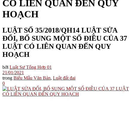
CÓ LIÊN QUAN ĐẾN QUY
HOẠCH
LUẬT SỐ 35/2018/QH14 LUẬT SỬA
ĐỔI, BỔ SUNG MỘT SỐ ĐIỀU CỦA 37
LUẬT CÓ LIÊN QUAN ĐẾN QUY
HOẠCH
bởi
Luật Sư Tổng Hợp 01
21/01/2021
trong
Biểu Mẫu Văn Bản
,
Luật đất đai
0