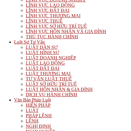
LĨNH VỰC LAO ĐỘNG
LĨNH VỰC ĐẤT ĐAI
LĨNH VỰC THƯƠNG MẠI
LĨNH VỰC THUẾ
LĨNH VỰC SỞ HỮU TRÍ TUỆ
LĨNH VỰC HÔN NHÂN VÀ GIA ĐÌNH
THỦ TỤC HÀNH CHÍNH
Luật Sư Tư Vấn
LUẬT DÂN SỰ
LUẬT HÌNH SỰ
LUẬT DOANH NGHIỆP
LUẬT LAO ĐỘNG
LUẬT ĐẤT ĐAI
LUẬT THƯƠNG MẠI
TƯ VẤN LUẬT THUẾ
LUẬT SỞ HỮU TRÍ TUỆ
LUẬT HÔN NHÂN & GIA ĐÌNH
DỊCH VỤ HÀNH CHÍNH
Văn Bản Pháp Luật
HIẾN PHÁP
LUẬT
PHÁP LỆNH
LỆNH
NGHỊ ĐỊNH