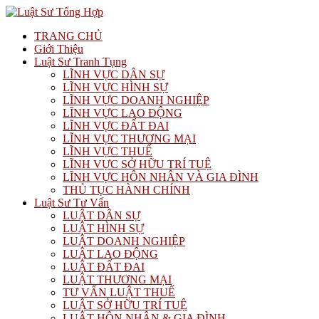
TRANG CHỦ
Giới Thiệu
Luật Sư Tranh Tụng
LĨNH VỰC DÂN SỰ
LĨNH VỰC HÌNH SỰ
LĨNH VỰC DOANH NGHIỆP
LĨNH VỰC LAO ĐỘNG
LĨNH VỰC ĐẤT ĐAI
LĨNH VỰC THƯƠNG MẠI
LĨNH VỰC THUẾ
LĨNH VỰC SỞ HỮU TRÍ TUỆ
LĨNH VỰC HÔN NHÂN VÀ GIA ĐÌNH
THỦ TỤC HÀNH CHÍNH
Luật Sư Tư Vấn
LUẬT DÂN SỰ
LUẬT HÌNH SỰ
LUẬT DOANH NGHIỆP
LUẬT LAO ĐỘNG
LUẬT ĐẤT ĐAI
LUẬT THƯƠNG MẠI
TƯ VẤN LUẬT THUẾ
LUẬT SỞ HỮU TRÍ TUỆ
LUẬT HÔN NHÂN & GIA ĐÌNH