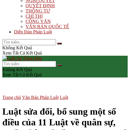
NGHỊ QUYẾT
QUYẾT ĐỊNH
THÔNG TƯ
CHỈ THỊ
CÔNG VĂN
VĂN BẢN QUỐC TẾ
Diễn Đàn Pháp Luật
Không Kết Quả
Xem Tất Cả Kết Quả
Không Kết Quả
Xem Tất Cả Kết Quả
Trang chủ
Văn Bản Pháp Luật
Luật
Luật sửa đổi, bổ sung một số
điều của 11 Luật về quân sự,