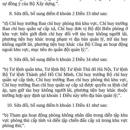
sự đồng ý của Bộ Xây dựng.”.
Sửa đổi, bổ sung điểm đ khoản 2 Điều 33 như sau:
“đ) Chỉ huy trưởng Ban chỉ huy phòng thủ khu vực, Chỉ huy trưởng
Ban chỉ huy quân sự cấp xã, Chỉ huy đơn vị Bộ đội Biên phòng ở
khu vực biên giới đình chỉ bay đối với tàu bay không người lái,
phương tiện bay khác trong phạm vi địa bàn quản lý, trừ tàu bay
không người lái, phương tiện bay khác của Bộ Công an hoạt động
ngoài khu vực, mục tiêu do quân đội quản lý;”.
Sửa đổi, bổ sung điểm b khoản 2 Điều 34 như sau:
“b) Tư lệnh quân khu, Tư lệnh Bộ Tư lệnh Thủ đô Hà Nội, Tư lệnh
Bộ Tư lệnh Thành phố Hồ Chí Minh, Chỉ huy trưởng Bộ chỉ huy
quân sự cấp tỉnh, Chỉ huy trưởng Ban chỉ huy phòng thủ khu vực,
Chỉ huy trưởng Ban chỉ huy quân sự cấp xã được quyền ra lệnh chế
áp, tạm giữ tàu bay không người lái, phương tiện bay khác thuộc
trường hợp quy định tại khoản 1 Điều này trên địa bàn quản lý;”.
Sửa đổi, bổ sung điểm b khoản 1 Điều 41 như sau:
“b) Tham gia hoạt động phòng không nhân dân trong diễn tập khu
vực phòng thủ cấp tỉnh và diễn tập chiến đấu cấp xã trong khu vực
phòng thủ;”.