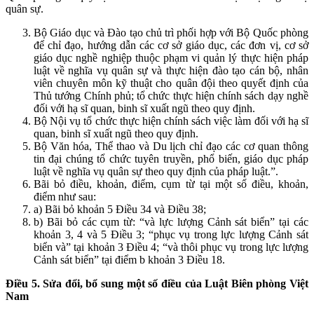
quân sự.
Bộ Giáo dục và Đào tạo chủ trì phối hợp với Bộ Quốc phòng
để chỉ đạo, hướng dẫn các cơ sở giáo dục, các đơn vị, cơ sở
giáo dục nghề nghiệp thuộc phạm vi quản lý thực hiện pháp
luật về nghĩa vụ quân sự và thực hiện đào tạo cán bộ, nhân
viên chuyên môn kỹ thuật cho quân đội theo quyết định của
Thủ tướng Chính phủ; tổ chức thực hiện chính sách dạy nghề
đối với hạ sĩ quan, binh sĩ xuất ngũ theo quy định.
Bộ Nội vụ tổ chức thực hiện chính sách việc làm đối với hạ sĩ
quan, binh sĩ xuất ngũ theo quy định.
Bộ Văn hóa, Thể thao và Du lịch chỉ đạo các cơ quan thông
tin đại chúng tổ chức tuyên truyền, phổ biến, giáo dục pháp
luật về nghĩa vụ quân sự theo quy định của pháp luật.”.
Bãi bỏ điều, khoản, điểm, cụm từ tại một số điều, khoản,
điểm như sau:
a) Bãi bỏ khoản 5 Điều 34 và Điều 38;
b) Bãi bỏ các cụm từ: “và lực lượng Cảnh sát biển” tại các
khoản 3, 4 và 5 Điều 3; “phục vụ trong lực lượng Cảnh sát
biển và” tại khoản 3 Điều 4; “và thôi phục vụ trong lực lượng
Cảnh sát biển” tại điểm b khoản 3 Điều 18.
Điều 5. Sửa đổi, bổ sung một số điều của Luật Biên phòng Việt
Nam