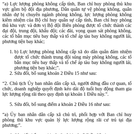
“a) Lực lượng phòng không cấp tỉnh, Ban chỉ huy phòng thủ khu
vực gồm bộ đội địa phương, Dân quân tự vệ phòng không, quân
nhân dự bị chuyên ngành phòng không, lực lượng phòng không
kiêm nhiệm của Bộ chỉ huy quân sự cấp tỉnh, Ban chỉ huy phòng
thủ khu vực và đơn vị Bộ đội Biên phòng được tổ chức thành các
đại đội, trung đội, khẩu đội; các đài, vọng quan sát phòng không,
các tổ bắn mục tiêu bay thấp và tổ chế áp tàu bay không người lái,
phương tiện bay khác;
b) Lực lượng phòng không cấp xã do dân quân đảm nhiệm
được tổ chức thành trung đội súng máy phòng không, các tổ
bắn mục tiêu bay thấp và tổ chế áp tàu bay không người lái,
phương tiện bay khác;”.
Sửa đổi, bổ sung khoản 2 Điều 15 như sau:
“2. Chủ tịch Ủy ban nhân dân cấp xã, người đứng đầu cơ quan, tổ
chức, doanh nghiệp quyết định kéo dài độ tuổi huy động tham gia
lực lượng rộng rãi theo quy định tại khoản 1 Điều này.”.
Sửa đổi, bổ sung điểm a khoản 2 Điều 16 như sau:
“a) Ủy ban nhân dân cấp xã chủ trì, phối hợp với Ban chỉ huy
phòng thủ khu vực quản lý lực lượng rộng rãi cư trú tại địa
phương;”.