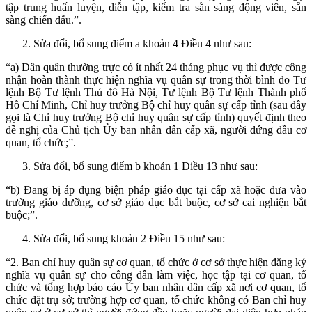
tập trung huấn luyện, diễn tập, kiểm tra sẵn sàng động viên, sẵn
sàng chiến đấu.”.
Sửa đổi, bổ sung điểm a khoản 4 Điều 4 như sau:
“a) Dân quân thường trực có ít nhất 24 tháng phục vụ thì được công
nhận hoàn thành thực hiện nghĩa vụ quân sự trong thời bình do Tư
lệnh Bộ Tư lệnh Thủ đô Hà Nội, Tư lệnh Bộ Tư lệnh Thành phố
Hồ Chí Minh, Chỉ huy trưởng Bộ chỉ huy quân sự cấp tỉnh (sau đây
gọi là Chỉ huy trưởng Bộ chỉ huy quân sự cấp tỉnh) quyết định theo
đề nghị của Chủ tịch Ủy ban nhân dân cấp xã, người đứng đầu cơ
quan, tổ chức;”.
Sửa đổi, bổ sung điểm b khoản 1 Điều 13 như sau:
“b) Đang bị áp dụng biện pháp giáo dục tại cấp xã hoặc đưa vào
trường giáo dưỡng, cơ sở giáo dục bắt buộc, cơ sở cai nghiện bắt
buộc;”.
Sửa đổi, bổ sung khoản 2 Điều 15 như sau:
“2. Ban chỉ huy quân sự cơ quan, tổ chức ở cơ sở thực hiện đăng ký
nghĩa vụ quân sự cho công dân làm việc, học tập tại cơ quan, tổ
chức và tổng hợp báo cáo Ủy ban nhân dân cấp xã nơi cơ quan, tổ
chức đặt trụ sở; trường hợp cơ quan, tổ chức không có Ban chỉ huy