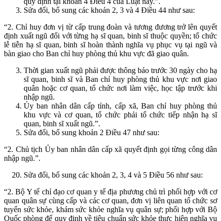
quy định tại khoản 4 Điều 4 của Luật này.”.
Sửa đổi, bổ sung các khoản 2, 3 và 4 Điều 44 như sau:
“2. Chỉ huy đơn vị từ cấp trung đoàn và tương đương trở lên quyết
định xuất ngũ đối với từng hạ sĩ quan, binh sĩ thuộc quyền; tổ chức
lễ tiễn hạ sĩ quan, binh sĩ hoàn thành nghĩa vụ phục vụ tại ngũ và
bàn giao cho Ban chỉ huy phòng thủ khu vực đã giao quân.
Thời gian xuất ngũ phải được thông báo trước 30 ngày cho hạ
sĩ quan, binh sĩ và Ban chỉ huy phòng thủ khu vực nơi giao
quân hoặc cơ quan, tổ chức nơi làm việc, học tập trước khi
nhập ngũ.
Ủy ban nhân dân cấp tỉnh, cấp xã, Ban chỉ huy phòng thủ
khu vực và cơ quan, tổ chức phải tổ chức tiếp nhận hạ sĩ
quan, binh sĩ xuất ngũ.”.
Sửa đổi, bổ sung khoản 2 Điều 47 như sau:
“2. Chủ tịch Ủy ban nhân dân cấp xã quyết định gọi từng công dân
nhập ngũ.”.
Sửa đổi, bổ sung các khoản 2, 3, 4 và 5 Điều 56 như sau:
“2. Bộ Y tế chỉ đạo cơ quan y tế địa phương chủ trì phối hợp với cơ
quan quân sự cùng cấp và các cơ quan, đơn vị liên quan tổ chức sơ
tuyển sức khỏe, khám sức khỏe nghĩa vụ quân sự; phối hợp với Bộ
Quốc phòng để quy định về tiêu chuẩn sức khỏe thực hiện nghĩa vụ