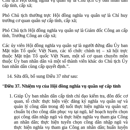
Chủ tịch Hội đồng nghĩa vụ quân sự là Chủ tịch Ủy ban nhân dân
cấp tỉnh, cấp xã;
Phó Chủ tịch thường trực Hội đồng nghĩa vụ quân sự là Chỉ huy
trưởng cơ quan quân sự cấp tỉnh, cấp xã;
Phó Chủ tịch Hội đồng nghĩa vụ quân sự là Giám đốc Công an cấp
tỉnh, Trưởng Công an cấp xã;
Các ủy viên Hội đồng nghĩa vụ quân sự là người đứng đầu Ủy ban
Mặt trận Tổ quốc Việt Nam, các tổ chức chính trị – xã hội trực
thuộc Mặt trận Tổ quốc Việt Nam, một số cơ quan chuyên môn
thuộc Ủy ban nhân dân và một số thành viên khác do Chủ tịch Ủy
ban nhân dân cùng cấp quyết định.”.
Sửa đổi, bổ sung Điều 37 như sau:
“
Điều 37. Nhiệm vụ của Hội đồng nghĩa vụ quân sự cấp tỉnh
Giúp Ủy ban nhân dân cấp tỉnh chỉ đạo kiểm tra, đôn đốc cơ
quan, tổ chức thực hiện việc đăng ký nghĩa vụ quân sự và
quản lý công dân trong độ tuổi thực hiện nghĩa vụ quân sự;
chuẩn bị cho công dân phục vụ tại ngũ, kế hoạch tuyển chọn
gọi công dân nhập ngũ và thực hiện nghĩa vụ tham gia Công
an nhân dân; thực hiện tuyển chọn công dân nhập ngũ và
thực hiện nghĩa vụ tham gia Công an nhân dân; huấn luyện