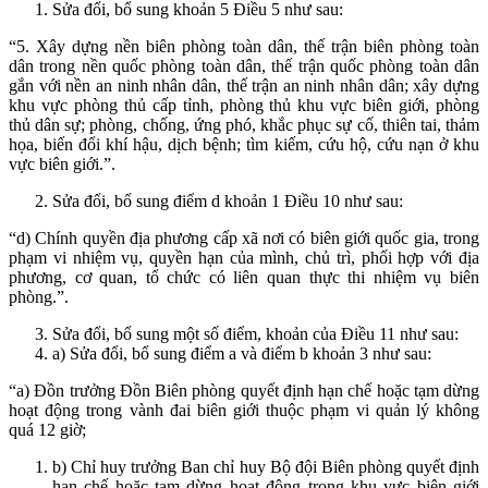
Sửa đổi, bổ sung khoản 5 Điều 5 như sau:
“5. Xây dựng nền biên phòng toàn dân, thế trận biên phòng toàn
dân trong nền quốc phòng toàn dân, thế trận quốc phòng toàn dân
gắn với nền an ninh nhân dân, thế trận an ninh nhân dân; xây dựng
khu vực phòng thủ cấp tỉnh, phòng thủ khu vực biên giới, phòng
thủ dân sự; phòng, chống, ứng phó, khắc phục sự cố, thiên tai, thảm
họa, biến đổi khí hậu, dịch bệnh; tìm kiếm, cứu hộ, cứu nạn ở khu
vực biên giới.”.
Sửa đổi, bổ sung điểm d khoản 1 Điều 10 như sau:
“d) Chính quyền địa phương cấp xã nơi có biên giới quốc gia, trong
phạm vi nhiệm vụ, quyền hạn của mình, chủ trì, phối hợp với địa
phương, cơ quan, tổ chức có liên quan thực thi nhiệm vụ biên
phòng.”.
Sửa đổi, bổ sung một số điểm, khoản của Điều 11 như sau:
a) Sửa đổi, bổ sung điểm a và điểm b khoản 3 như sau:
“a) Đồn trưởng Đồn Biên phòng quyết định hạn chế hoặc tạm dừng
hoạt động trong vành đai biên giới thuộc phạm vi quản lý không
quá 12 giờ;
b) Chỉ huy trưởng Ban chỉ huy Bộ đội Biên phòng quyết định
hạn chế hoặc tạm dừng hoạt động trong khu vực biên giới