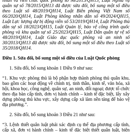
nhân và viên chức quốc phòng số 98/2015/QH13, Luật Nghĩa vụ
quân sự số 78/2015/QH13 đã được sửa đổi, bổ sung một số điều
theo Luật số 48/2019/QH14, Luật Biên phòng Việt Nam số
66/2020/QH14, Luật Phòng không nhân dân số 49/2024/QH15,
Luật Lực lượng dự bị động viên số 53/2019/QH14, Luật Phòng thủ
dân sự số 18/2023/QH15, Luật Quản lý, bảo vệ công trình quốc
phòng và khu quân sự số 25/2023/QH15, Luật Dân quân tự vệ số
48/2019/QH14, Luật Giáo dục quốc phòng và an ninh số
30/2013/QH13 đã được sửa đổi, bổ sung một số điều theo Luật số
35/2018/QH14.
Điều 1. Sửa đổi, bổ sung một số điều của Luật Quốc phòng
Sửa đổi, bổ sung khoản 1 Điều 9 như sau:
“1. Khu vực phòng thủ là bộ phận hợp thành phòng thủ quân khu,
bao gồm các hoạt động về chính trị, tinh thần, kinh tế, văn hóa, xã
hội, khoa học, công nghệ, quân sự, an ninh, đối ngoại; được tổ chức
theo địa bàn cấp tỉnh, đơn vị hành chính – kinh tế đặc biệt, lấy xây
dựng phòng thủ khu vực, xây dựng cấp xã làm nền tảng để bảo vệ
địa phương.”.
Sửa đổi, bổ sung khoản 3 Điều 21 như sau:
“3. Lệnh thiết quân luật phải xác định cụ thể địa phương cấp tỉnh,
cấp xã, đơn vị hành chính – kinh tế đặc biệt thiết quân luật, biện