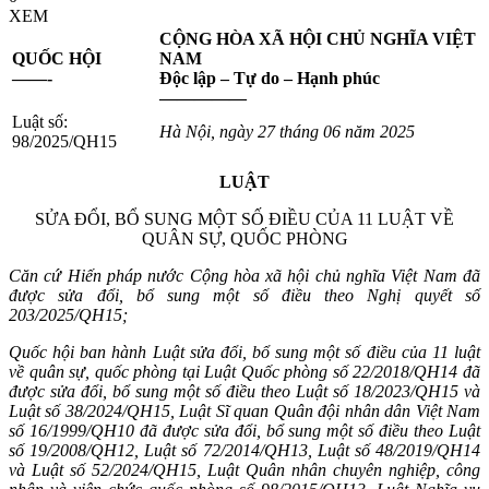
XEM
CỘNG HÒA XÃ HỘI CHỦ NGHĨA VIỆT
QUỐC HỘI
NAM
——-
Độc lập – Tự do – Hạnh phúc
—————
Luật số:
Hà Nội, ngày 27 tháng 06 năm 2025
98/2025/QH15
LUẬT
SỬA ĐỔI, BỔ SUNG MỘT SỐ ĐIỀU CỦA 11 LUẬT VỀ
QUÂN SỰ, QUỐC PHÒNG
Căn cứ Hiến pháp nước Cộng hòa xã hội chủ nghĩa Việt Nam đã
được sửa đổi, bổ sung một số điều theo Nghị quyết số
203/2025/QH15;
Quốc hội ban hành Luật sửa đổi, bổ sung một số điều của 11 luật
về quân sự, quốc phòng tại Luật Quốc phòng số 22/2018/QH14 đã
được sửa đổi, bổ sung một số điều theo Luật số 18/2023/QH15 và
Luật số 38/2024/QH15, Luật Sĩ quan Quân đội nhân dân Việt Nam
số 16/1999/QH10 đã được sửa đổi, bổ sung một số điều theo Luật
số 19/2008/QH12, Luật số 72/2014/QH13, Luật số 48/2019/QH14
và Luật số 52/2024/QH15, Luật Quân nhân chuyên nghiệp, công