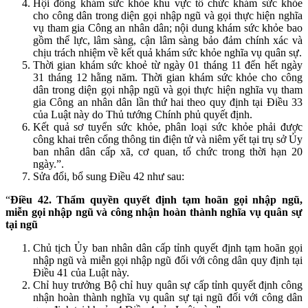
Hội đồng khám sức khỏe khu vực tổ chức khám sức khỏe
cho công dân trong diện gọi nhập ngũ và gọi thực hiện nghĩa
vụ tham gia Công an nhân dân; nội dung khám sức khỏe bao
gồm thể lực, lâm sàng, cận lâm sàng bảo đảm chính xác và
chịu trách nhiệm về kết quả khám sức khỏe nghĩa vụ quân sự.
Thời gian khám sức khoẻ từ ngày 01 tháng 11 đến hết ngày
31 tháng 12 hằng năm. Thời gian khám sức khỏe cho công
dân trong diện gọi nhập ngũ và gọi thực hiện nghĩa vụ tham
gia Công an nhân dân lần thứ hai theo quy định tại Điều 33
của Luật này do Thủ tướng Chính phủ quyết định.
Kết quả sơ tuyển sức khỏe, phân loại sức khỏe phải được
công khai trên cổng thông tin điện tử và niêm yết tại trụ sở Ủy
ban nhân dân cấp xã, cơ quan, tổ chức trong thời hạn 20
ngày.”.
Sửa đổi, bổ sung Điều 42 như sau:
“
Điều 42. Thẩm quyền quyết định tạm hoãn gọi nhập ngũ,
miễn gọi nhập ngũ và công nhận hoàn thành nghĩa vụ quân sự
tại ngũ
Chủ tịch Ủy ban nhân dân cấp tỉnh quyết định tạm hoãn gọi
nhập ngũ và miễn gọi nhập ngũ đối với công dân quy định tại
Điều 41 của Luật này.
Chỉ huy trưởng Bộ chỉ huy quân sự cấp tỉnh quyết định công
nhận hoàn thành nghĩa vụ quân sự tại ngũ đối với công dân