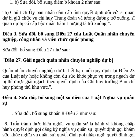
b) Sửa đổi, bổ sung điểm b khoản 2 như sau:
“b) Chủ tịch Ủy ban nhân dân cấp tỉnh quyết định đối với sĩ quan
dự bị giữ chức vụ chỉ huy Trung đoàn và tương đương trở xuống, sĩ
quan dự bị có cấp bậc quân hàm Thượng tá trở xuống.”.
Điều 3. Sửa đổi, bổ sung Điều 27 của Luật Quân nhân chuyên
nghiệp, công nhân và viên chức quốc phòng
Sửa đổi, bổ sung Điều 27 như sau:
“
Điều 27. Giải ngạch quân nhân chuyên nghiệp dự bị
Quân nhân chuyên nghiệp dự bị hết hạn tuổi quy định tại Điều 23
của Luật này hoặc không còn đủ sức khỏe phục vụ trong ngạch dự
bị thì được giải ngạch theo quyết định của Chỉ huy trưởng Ban chỉ
huy phòng thủ khu vực.”.
Điều 4. Sửa đổi, bổ sung một số điều của Luật Nghĩa vụ quân
sự
Sửa đổi, bổ sung khoản 8 Điều 3 như sau:
“8. Trốn tránh thực hiện nghĩa vụ quân sự là hành vi không chấp
hành quyết định gọi đăng ký nghĩa vụ quân sự; quyết định gọi khám
sức khỏe nghĩa vụ quân sự; quyết định gọi nhập ngũ; quyết định gọi