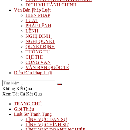
DỊCH VỤ HÀNH CHÍNH
Văn Bản Pháp Luật
HIẾN PHÁP
LUẬT
PHÁP LỆNH
LỆNH
NGHỊ ĐỊNH
NGHỊ QUYẾT
QUYẾT ĐỊNH
THÔNG TƯ
CHỈ THỊ
CÔNG VĂN
VĂN BẢN QUỐC TẾ
Diễn Đàn Pháp Luật
Không Kết Quả
Xem Tất Cả Kết Quả
TRANG CHỦ
Giới Thiệu
Luật Sư Tranh Tụng
LĨNH VỰC DÂN SỰ
LĨNH VỰC HÌNH SỰ
LĨNH VỰC DOANH NGHIỆP