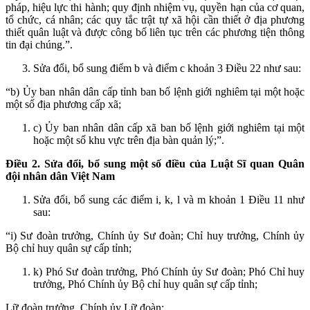
pháp, hiệu lực thi hành; quy định nhiệm vụ, quyền hạn của cơ quan,
tổ chức, cá nhân; các quy tắc trật tự xã hội cần thiết ở địa phương
thiết quân luật và được công bố liên tục trên các phương tiện thông
tin đại chúng.”.
Sửa đổi, bổ sung điểm b và điểm c khoản 3 Điều 22 như sau:
“b) Ủy ban nhân dân cấp tỉnh ban bố lệnh giới nghiêm tại một hoặc
một số địa phương cấp xã;
c) Ủy ban nhân dân cấp xã ban bố lệnh giới nghiêm tại một
hoặc một số khu vực trên địa bàn quản lý;”.
Điều 2. Sửa đổi, bổ sung một số điều của Luật Sĩ quan Quân
đội nhân dân Việt Nam
Sửa đổi, bổ sung các điểm i, k, l và m khoản 1 Điều 11 như
sau:
“i) Sư đoàn trưởng, Chính ủy Sư đoàn; Chỉ huy trưởng, Chính ủy
Bộ chỉ huy quân sự cấp tỉnh;
k) Phó Sư đoàn trưởng, Phó Chính ủy Sư đoàn; Phó Chỉ huy
trưởng, Phó Chính ủy Bộ chỉ huy quân sự cấp tỉnh;
Lữ đoàn trưởng, Chính ủy Lữ đoàn;