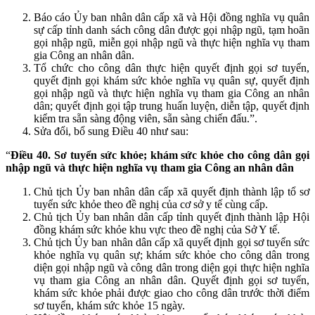
Báo cáo Ủy ban nhân dân cấp xã và Hội đồng nghĩa vụ quân
sự cấp tỉnh danh sách công dân được gọi nhập ngũ, tạm hoãn
gọi nhập ngũ, miễn gọi nhập ngũ và thực hiện nghĩa vụ tham
gia Công an nhân dân.
Tổ chức cho công dân thực hiện quyết định gọi sơ tuyển,
quyết định gọi khám sức khỏe nghĩa vụ quân sự, quyết định
gọi nhập ngũ và thực hiện nghĩa vụ tham gia Công an nhân
dân; quyết định gọi tập trung huấn luyện, diễn tập, quyết định
kiểm tra sẵn sàng động viên, sẵn sàng chiến đấu.”.
Sửa đổi, bổ sung Điều 40 như sau:
“
Điều 40. Sơ tuyển sức khỏe; khám sức khỏe cho công dân gọi
nhập ngũ và thực hiện nghĩa vụ tham gia Công an nhân dân
Chủ tịch Ủy ban nhân dân cấp xã quyết định thành lập tổ sơ
tuyển sức khỏe theo đề nghị của cơ sở y tế cùng cấp.
Chủ tịch Ủy ban nhân dân cấp tỉnh quyết định thành lập Hội
đồng khám sức khỏe khu vực theo đề nghị của Sở Y tế.
Chủ tịch Ủy ban nhân dân cấp xã quyết định gọi sơ tuyển sức
khỏe nghĩa vụ quân sự; khám sức khỏe cho công dân trong
diện gọi nhập ngũ và công dân trong diện gọi thực hiện nghĩa
vụ tham gia Công an nhân dân. Quyết định gọi sơ tuyển,
khám sức khỏe phải được giao cho công dân trước thời điểm
sơ tuyển, khám sức khỏe 15 ngày.