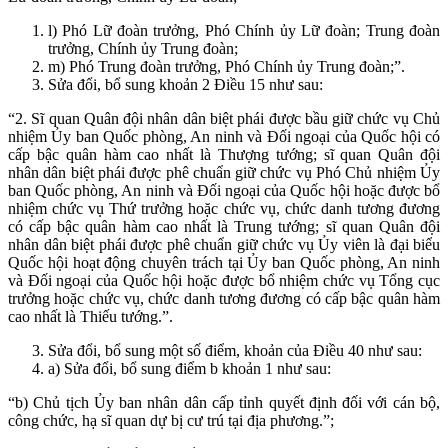
l) Phó Lữ đoàn trưởng, Phó Chính ủy Lữ đoàn; Trung đoàn
trưởng, Chính ủy Trung đoàn;
m) Phó Trung đoàn trưởng, Phó Chính ủy Trung đoàn;”.
Sửa đổi, bổ sung khoản 2 Điều 15 như sau:
“2. Sĩ quan Quân đội nhân dân biệt phái được bầu giữ chức vụ Chủ
nhiệm Ủy ban Quốc phòng, An ninh và Đối ngoại của Quốc hội có
cấp bậc quân hàm cao nhất là Thượng tướng; sĩ quan Quân đội
nhân dân biệt phái được phê chuẩn giữ chức vụ Phó Chủ nhiệm Ủy
ban Quốc phòng, An ninh và Đối ngoại của Quốc hội hoặc được bổ
nhiệm chức vụ Thứ trưởng hoặc chức vụ, chức danh tương đương
có cấp bậc quân hàm cao nhất là Trung tướng; sĩ quan Quân đội
nhân dân biệt phái được phê chuẩn giữ chức vụ Ủy viên là đại biểu
Quốc hội hoạt động chuyên trách tại Ủy ban Quốc phòng, An ninh
và Đối ngoại của Quốc hội hoặc được bổ nhiệm chức vụ Tổng cục
trưởng hoặc chức vụ, chức danh tương đương có cấp bậc quân hàm
cao nhất là Thiếu tướng.”.
Sửa đổi, bổ sung một số điểm, khoản của Điều 40 như sau:
a) Sửa đổi, bổ sung điểm b khoản 1 như sau:
“b) Chủ tịch Ủy ban nhân dân cấp tỉnh quyết định đối với cán bộ,
công chức, hạ sĩ quan dự bị cư trú tại địa phương.”;