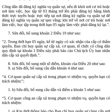
Công dân đã đăng ký nghĩa vụ quân sự, nếu đi khỏi nơi cư trú hoặc
nơi làm việc, học tập từ 03 tháng trở lên phải đăng ký bằng hình
thức trực tuyến hoặc trực tiếp tại nơi đăng ký nghĩa vụ quân sự để
đăng ký nghĩa vụ quân sự tạm vắng; khi trở về nơi cư trú hoặc nơi
làm việc, học tập trong thời hạn 05 ngày làm việc phải đăng ký lại.”.
Sửa đổi, bổ sung khoản 2 Điều 19 như sau:
“2. Trong thời hạn 05 ngày, kể từ ngày có xác nhận của cấp có thẩm
quyền, Ban chỉ huy quân sự cấp xã, cơ quan, tổ chức có công dân
quy định tại khoản 1 Điều này phải báo cáo Chủ tịch Ủy ban nhân
dân cấp xã quyết định.”.
Sửa đổi, bổ sung một số điểm, khoản của Điều 20 như sau:
a) Sửa đổi, bổ sung câu dẫn khoản 4 như sau:
“4. Cơ quan quân sự cấp xã trong phạm vi nhiệm vụ, quyền hạn có
trách nhiệm:”;
b) Sửa đổi, bổ sung câu dẫn và điểm a khoản 5 như sau:
“5. Cơ quan công an cấp xã trong phạm vi nhiệm vụ, quyền hạn có
trách nhiệm:
a) Kịp thời thông báo cho Ban chỉ huy quân sự cùng cấp nơi