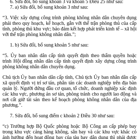
Sửa đổi, bổ sung khoản 3 và khoản 5 Điều 25 như sau:
a) Sửa đổi, bổ sung khoản 3 như sau:
“3. Việc xây dựng công trình phòng không nhân dân chuyên dụng
phải theo quy hoạch, kế hoạch, gắn với thế trận phòng thủ của cấp
tỉnh, phòng thủ khu vực; bảo đảm kết hợp phát triển kinh tế – xã hội
với thế trận phòng không nhân dân.”;
b) Sửa đổi, bổ sung khoản 5 như sau:
“5. Ủy ban nhân dân cấp tỉnh quyết định theo thẩm quyền hoặc
trình Hội đồng nhân dân cấp tỉnh quyết định xây dựng công trình
phòng không nhân dân chuyên dụng.
Chủ tịch Ủy ban nhân dân cấp tỉnh, Chủ tịch Ủy ban nhân dân cấp
xã quyết định vị trí sơ tán, phân tán các doanh nghiệp trên địa bàn
quản lý. Người đứng đầu cơ quan, tổ chức, doanh nghiệp xác định
các khu vực, phương án sơ tán, phòng tránh cho người lao động và
nơi cất giữ tài sản theo kế hoạch phòng không nhân dân của địa
phương.”.
Sửa đổi, bổ sung điểm c khoản 2 Điều 30 như sau:
“c) Trường hợp Bộ Quốc phòng hoặc Bộ Công an cấp phép bay
trong khu vực cảng hàng không, sân bay và các khu vực khác có
ảnh hưởng đến hoạt động bay của tàu bay dân dụng thì phải được