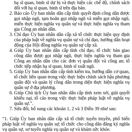
hạ sĩ quan, binh sĩ dự bị và thực hiện các chế độ, chính sách
đối với hạ sĩ quan, binh sĩ trên địa bàn.
Báo cáo Ủy ban nhân dân cấp tỉnh quyết định công dân được
gọi nhập ngũ, tạm hoãn gọi nhập ngũ và miễn gọi nhập ngũ,
miễn thực hiện nghĩa vụ quân sự và thực hiện nghĩa vụ tham
gia Công an nhân dân.
Chỉ đạo Ủy ban nhân dân cấp xã tổ chức thực hiện quy định
của pháp luật về nghĩa vụ quân sự và chỉ đạo, hướng dẫn hoạt
động của Hội đồng nghĩa vụ quân sự cấp xã.
Giúp Ủy ban nhân dân cấp tỉnh chỉ đạo, tổ chức bàn giao
công dân được gọi nhập ngũ, thực hiện nghĩa vụ tham gia
Công an nhân dân cho các đơn vị quân đội và công an; tổ
chức tiếp nhận hạ sĩ quan, binh sĩ xuất ngũ.
Giúp Ủy ban nhân dân cấp tỉnh kiểm tra, hướng dẫn cơ quan,
tổ chức liên quan trong việc thực hiện chính sách hậu phương
quân đội và quản lý công dân trong diện thực hiện nghĩa vụ
quân sự ở địa phương.
Giúp Chủ tịch Ủy ban nhân dân cấp tỉnh xem xét, giải quyết
khiếu nại, tố cáo trong việc thực hiện pháp luật về nghĩa vụ
quân sự.”.
Sửa đổi, bổ sung các khoản 1, 2 và 3 Điều 39 như sau:
“1. Giúp Ủy ban nhân dân cấp xã tổ chức tuyên truyền, phổ biến
pháp luật về nghĩa vụ quân sự; tổ chức cho công dân đăng ký nghĩa
vụ quân sự, sơ tuyển nghĩa vụ quân sự và khám sức khỏe.