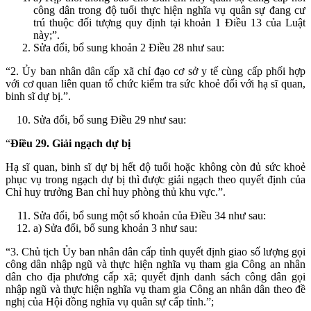
công dân trong độ tuổi thực hiện nghĩa vụ quân sự đang cư
trú thuộc đối tượng quy định tại khoản 1 Điều 13 của Luật
này;”.
Sửa đổi, bổ sung khoản 2 Điều 28 như sau:
“2. Ủy ban nhân dân cấp xã chỉ đạo cơ sở y tế cùng cấp phối hợp
với cơ quan liên quan tổ chức kiểm tra sức khoẻ đối với hạ sĩ quan,
binh sĩ dự bị.”.
Sửa đổi, bổ sung Điều 29 như sau:
“
Điều 29. Giải ngạch dự bị
Hạ sĩ quan, binh sĩ dự bị hết độ tuổi hoặc không còn đủ sức khoẻ
phục vụ trong ngạch dự bị thì được giải ngạch theo quyết định của
Chỉ huy trưởng Ban chỉ huy phòng thủ khu vực.”.
Sửa đổi, bổ sung một số khoản của Điều 34 như sau:
a) Sửa đổi, bổ sung khoản 3 như sau:
“3. Chủ tịch Ủy ban nhân dân cấp tỉnh quyết định giao số lượng gọi
công dân nhập ngũ và thực hiện nghĩa vụ tham gia Công an nhân
dân cho địa phương cấp xã; quyết định danh sách công dân gọi
nhập ngũ và thực hiện nghĩa vụ tham gia Công an nhân dân theo đề
nghị của Hội đồng nghĩa vụ quân sự cấp tỉnh.”;