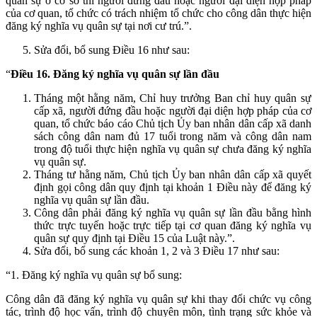
quân sự ở cơ sở thì người đứng đầu hoặc người đại diện hợp pháp
của cơ quan, tổ chức có trách nhiệm tổ chức cho công dân thực hiện
đăng ký nghĩa vụ quân sự tại nơi cư trú.”.
Sửa đổi, bổ sung Điều 16 như sau:
“
Điều 16. Đăng ký nghĩa vụ quân sự lần đầu
Tháng một hằng năm, Chỉ huy trưởng Ban chỉ huy quân sự
cấp xã, người đứng đầu hoặc người đại diện hợp pháp của cơ
quan, tổ chức báo cáo Chủ tịch Ủy ban nhân dân cấp xã danh
sách công dân nam đủ 17 tuổi trong năm và công dân nam
trong độ tuổi thực hiện nghĩa vụ quân sự chưa đăng ký nghĩa
vụ quân sự.
Tháng tư hằng năm, Chủ tịch Ủy ban nhân dân cấp xã quyết
định gọi công dân quy định tại khoản 1 Điều này để đăng ký
nghĩa vụ quân sự lần đầu.
Công dân phải đăng ký nghĩa vụ quân sự lần đầu bằng hình
thức trực tuyến hoặc trực tiếp tại cơ quan đăng ký nghĩa vụ
quân sự quy định tại Điều 15 của Luật này.”.
Sửa đổi, bổ sung các khoản 1, 2 và 3 Điều 17 như sau:
“1. Đăng ký nghĩa vụ quân sự bổ sung:
Công dân đã đăng ký nghĩa vụ quân sự khi thay đổi chức vụ công
tác, trình độ học vấn, trình độ chuyên môn, tình trạng sức khỏe và