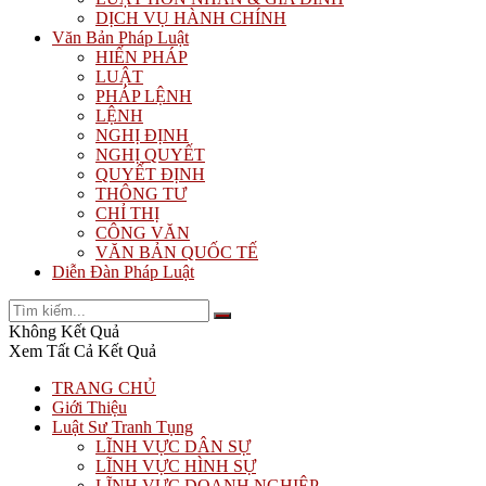
DỊCH VỤ HÀNH CHÍNH
Văn Bản Pháp Luật
HIẾN PHÁP
LUẬT
PHÁP LỆNH
LỆNH
NGHỊ ĐỊNH
NGHỊ QUYẾT
QUYẾT ĐỊNH
THÔNG TƯ
CHỈ THỊ
CÔNG VĂN
VĂN BẢN QUỐC TẾ
Diễn Đàn Pháp Luật
Không Kết Quả
Xem Tất Cả Kết Quả
TRANG CHỦ
Giới Thiệu
Luật Sư Tranh Tụng
LĨNH VỰC DÂN SỰ
LĨNH VỰC HÌNH SỰ
LĨNH VỰC DOANH NGHIỆP