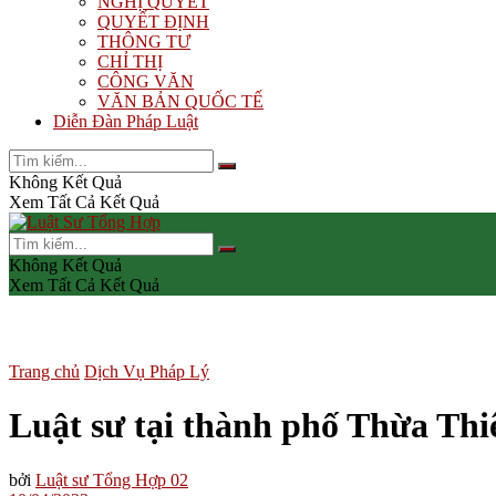
NGHỊ QUYẾT
QUYẾT ĐỊNH
THÔNG TƯ
CHỈ THỊ
CÔNG VĂN
VĂN BẢN QUỐC TẾ
Diễn Đàn Pháp Luật
Không Kết Quả
Xem Tất Cả Kết Quả
Không Kết Quả
Xem Tất Cả Kết Quả
Trang chủ
Dịch Vụ Pháp Lý
Luật sư tại thành phố Thừa Th
bởi
Luật sư Tổng Hợp 02