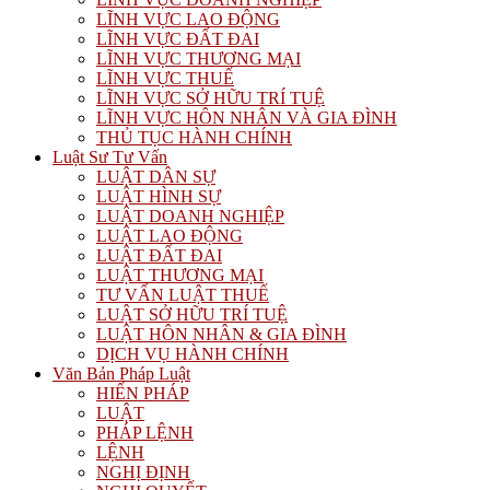
LĨNH VỰC LAO ĐỘNG
LĨNH VỰC ĐẤT ĐAI
LĨNH VỰC THƯƠNG MẠI
LĨNH VỰC THUẾ
LĨNH VỰC SỞ HỮU TRÍ TUỆ
LĨNH VỰC HÔN NHÂN VÀ GIA ĐÌNH
THỦ TỤC HÀNH CHÍNH
Luật Sư Tư Vấn
LUẬT DÂN SỰ
LUẬT HÌNH SỰ
LUẬT DOANH NGHIỆP
LUẬT LAO ĐỘNG
LUẬT ĐẤT ĐAI
LUẬT THƯƠNG MẠI
TƯ VẤN LUẬT THUẾ
LUẬT SỞ HỮU TRÍ TUỆ
LUẬT HÔN NHÂN & GIA ĐÌNH
DỊCH VỤ HÀNH CHÍNH
Văn Bản Pháp Luật
HIẾN PHÁP
LUẬT
PHÁP LỆNH
LỆNH
NGHỊ ĐỊNH