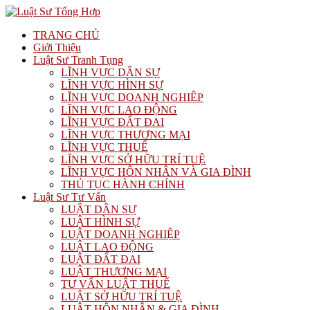
TRANG CHỦ
Giới Thiệu
Luật Sư Tranh Tụng
LĨNH VỰC DÂN SỰ
LĨNH VỰC HÌNH SỰ
LĨNH VỰC DOANH NGHIỆP
LĨNH VỰC LAO ĐỘNG
LĨNH VỰC ĐẤT ĐAI
LĨNH VỰC THƯƠNG MẠI
LĨNH VỰC THUẾ
LĨNH VỰC SỞ HỮU TRÍ TUỆ
LĨNH VỰC HÔN NHÂN VÀ GIA ĐÌNH
THỦ TỤC HÀNH CHÍNH
Luật Sư Tư Vấn
LUẬT DÂN SỰ
LUẬT HÌNH SỰ
LUẬT DOANH NGHIỆP
LUẬT LAO ĐỘNG
LUẬT ĐẤT ĐAI
LUẬT THƯƠNG MẠI
TƯ VẤN LUẬT THUẾ
LUẬT SỞ HỮU TRÍ TUỆ
LUẬT HÔN NHÂN & GIA ĐÌNH