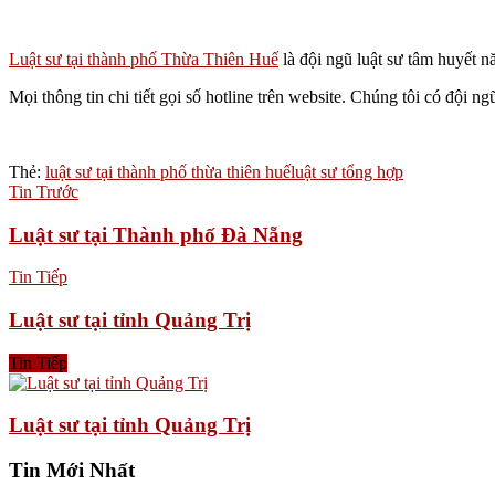
Luật sư tại thành phố Thừa Thiên Huế
là đội ngũ luật sư tâm huyết n
Mọi thông tin chi tiết gọi số hotline trên website. Chúng tôi có đội ng
Thẻ:
luật sư tại thành phố thừa thiên huế
luật sư tổng hợp
Tin Trước
Luật sư tại Thành phố Đà Nẵng
Tin Tiếp
Luật sư tại tỉnh Quảng Trị
Tin Tiếp
Luật sư tại tỉnh Quảng Trị
Tin Mới Nhất