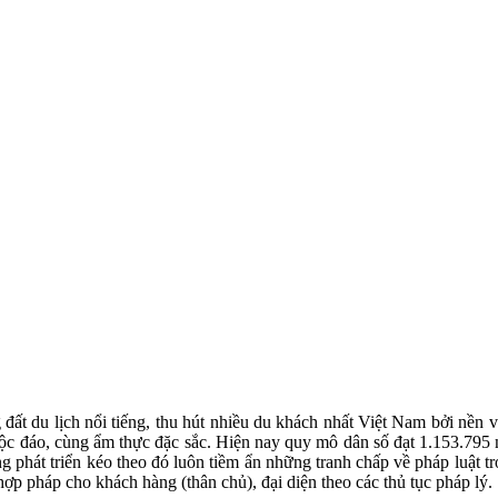
 du lịch nổi tiếng, thu hút nhiều du khách nhất Việt Nam bởi nền văn 
độc đáo, cùng ẩm thực đặc sắc. Hiện nay quy mô dân số đạt 1.153.795 n
g phát triển kéo theo đó luôn tiềm ẩn những tranh chấp về pháp luật 
 hợp pháp cho khách hàng (thân chủ), đại diện theo các thủ tục pháp lý.