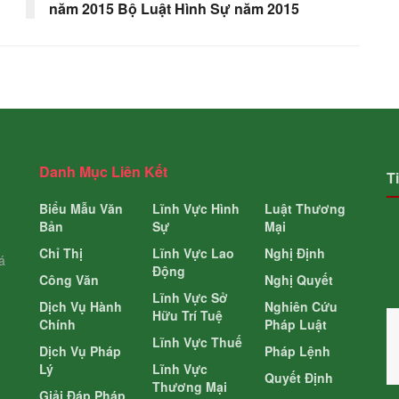
năm 2015 Bộ Luật Hình Sự năm 2015
Danh Mục Liên Kết
T
Biểu Mẫu Văn
Lĩnh Vực Hình
Luật Thương
Bản
Sự
Mại
Chỉ Thị
Lĩnh Vực Lao
Nghị Định
á
Động
Công Văn
Nghị Quyết
Lĩnh Vực Sở
Dịch Vụ Hành
Nghiên Cứu
Hữu Trí Tuệ
Chính
Pháp Luật
Lĩnh Vực Thuế
Dịch Vụ Pháp
Pháp Lệnh
Lý
Lĩnh Vực
Quyết Định
Thương Mại
Giải Đáp Pháp