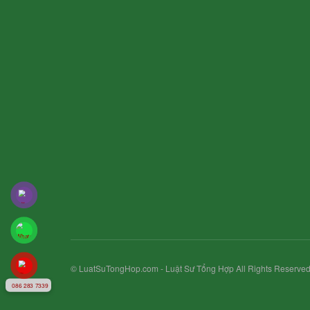
© LuatSuTongHop.com - Luật Sư Tổng Hợp All Rights Reserved
086 283 7339