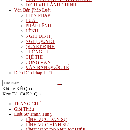
DỊCH VỤ HÀNH CHÍNH
Văn Bản Pháp Luật
HIẾN PHÁP
LUẬT
PHÁP LỆNH
LỆNH
NGHỊ ĐỊNH
NGHỊ QUYẾT
QUYẾT ĐỊNH
THÔNG TƯ
CHỈ THỊ
CÔNG VĂN
VĂN BẢN QUỐC TẾ
Diễn Đàn Pháp Luật
Không Kết Quả
Xem Tất Cả Kết Quả
TRANG CHỦ
Giới Thiệu
Luật Sư Tranh Tụng
LĨNH VỰC DÂN SỰ
LĨNH VỰC HÌNH SỰ
LĨNH VỰC DOANH NGHIỆP