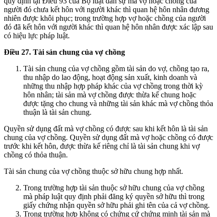
quy định tại Điều 93 của Bộ luật dân sự mà vợ hoặc chồng của
người đó chưa kết hôn với người khác thì quan hệ hôn nhân đương
nhiên được khôi phục; trong trường hợp vợ hoặc chồng của người
đó đã kết hôn với người khác thì quan hệ hôn nhân được xác lập sau
có hiệu lực pháp luật.
Điều 27. Tài sản chung của vợ chồng
Tài sản chung của vợ chồng gồm tài sản do vợ, chồng tạo ra,
thu nhập do lao động, hoạt động sản xuất, kinh doanh và
những thu nhập hợp pháp khác của vợ chồng trong thời kỳ
hôn nhân; tài sản mà vợ chồng được thừa kế chung hoặc
được tặng cho chung và những tài sản khác mà vợ chồng thỏa
thuận là tài sản chung.
Quyền sử dụng đất mà vợ chồng có được sau khi kết hôn là tài sản
chung của vợ chồng. Quyền sử dụng đất mà vợ hoặc chồng có được
trước khi kết hôn, được thừa kế riêng chỉ là tài sản chung khi vợ
chồng có thỏa thuận.
Tài sản chung của vợ chồng thuộc sở hữu chung hợp nhất.
Trong trường hợp tài sản thuộc sở hữu chung của vợ chồng
mà pháp luật quy định phải đăng ký quyền sở hữu thì trong
giấy chứng nhận quyền sở hữu phải ghi tên của cả vợ chồng.
Trong trường hợp không có chứng cứ chứng minh tài sản mà