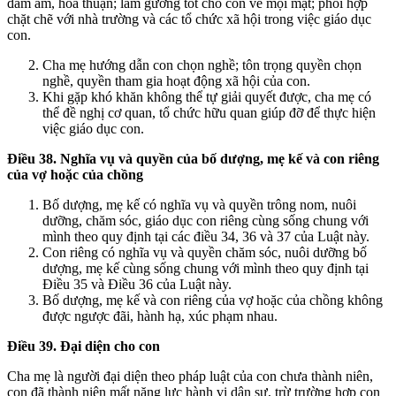
đầm ấm, hòa thuận; làm gương tốt cho con về mọi mặt; phối hợp
chặt chẽ với nhà trường và các tổ chức xã hội trong việc giáo dục
con.
Cha mẹ hướng dẫn con chọn nghề; tôn trọng quyền chọn
nghề, quyền tham gia hoạt động xã hội của con.
Khi gặp khó khăn không thể tự giải quyết được, cha mẹ có
thể đề nghị cơ quan, tổ chức hữu quan giúp đỡ để thực hiện
việc giáo dục con.
Điều 38. Nghĩa vụ và quyền của bố dượng, mẹ kế và con riêng
của vợ hoặc của chồng
Bố dượng, mẹ kế có nghĩa vụ và quyền trông nom, nuôi
dưỡng, chăm sóc, giáo dục con riêng cùng sống chung với
mình theo quy định tại các điều 34, 36 và 37 của Luật này.
Con riêng có nghĩa vụ và quyền chăm sóc, nuôi dưỡng bố
dượng, mẹ kế cùng sống chung với mình theo quy định tại
Điều 35 và Điều 36 của Luật này.
Bố dượng, mẹ kế và con riêng của vợ hoặc của chồng không
được ngược đãi, hành hạ, xúc phạm nhau.
Điều 39. Đại diện cho con
Cha mẹ là người đại diện theo pháp luật của con chưa thành niên,
con đã thành niên mất năng lực hành vi dân sự, trừ trường hợp con