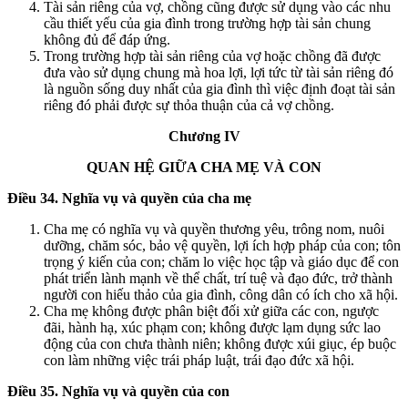
Tài sản riêng của vợ, chồng cũng được sử dụng vào các nhu
cầu thiết yếu của gia đình trong trường hợp tài sản chung
không đủ để đáp ứng.
Trong trường hợp tài sản riêng của vợ hoặc chồng đã được
đưa vào sử dụng chung mà hoa lợi, lợi tức từ tài sản riêng đó
là nguồn sống duy nhất của gia đình thì việc định đoạt tài sản
riêng đó phải được sự thỏa thuận của cả vợ chồng.
Chương IV
QUAN HỆ GIỮA CHA MẸ VÀ CON
Điều 34. Nghĩa vụ và quyền của cha mẹ
Cha mẹ có nghĩa vụ và quyền thương yêu, trông nom, nuôi
dưỡng, chăm sóc, bảo vệ quyền, lợi ích hợp pháp của con; tôn
trọng ý kiến của con; chăm lo việc học tập và giáo dục để con
phát triển lành mạnh về thể chất, trí tuệ và đạo đức, trở thành
người con hiếu thảo của gia đình, công dân có ích cho xã hội.
Cha mẹ không được phân biệt đối xử giữa các con, ngược
đãi, hành hạ, xúc phạm con; không được lạm dụng sức lao
động của con chưa thành niên; không được xúi giục, ép buộc
con làm những việc trái pháp luật, trái đạo đức xã hội.
Điều 35. Nghĩa vụ và quyền của con