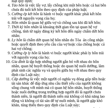
luật quy định;
Tảo hôn
là việc lấy vợ, lấy chồng khi một bên hoặc cả hai bên
chưa đủ tuổi kết hôn theo quy định của pháp luật;
Cưỡng ép kết hôn
là hành vi buộc người khác phải kết hôn
trái với nguyện vọng của họ;
Hôn nhân
là quan hệ giữa vợ và chồng sau khi đã kết hôn;
Thời kỳ hôn nhân
là khoảng thời gian tồn tại quan hệ vợ
chồng, tính từ ngày đăng ký kết hôn đến ngày chấm dứt hôn
nhân;
Ly hôn
là chấm dứt quan hệ hôn nhân do Tòa án công nhận
hoặc quyết định theo yêu cầu của vợ hoặc của chồng hoặc cả
hai vợ chồng;
Cưỡng ép ly hôn
là hành vi buộc người khác phải ly hôn trái
với nguyện vọng của họ;
Gia đình
là tập hợp những người gắn bó với nhau do hôn
nhân, quan hệ huyết thống hoặc do quan hệ nuôi dưỡng, làm
phát sinh các nghĩa vụ và quyền giữa họ với nhau theo quy
định của Luật này;
Cấp dưỡng
là việc một người có nghĩa vụ đóng góp tiền hoặc
tài sản khác để đáp ứng nhu cầu thiết yếu của người không
sống chung với mình mà có quan hệ hôn nhân, huyết thống
hoặc nuôi dưỡng trong trường hợp người đó là người chưa
thành niên, là người đã thành niên mà không có khả năng lao
động và không có tài sản để tự nuôi mình, là người gặp khó
khăn, túng thiếu theo quy định của Luật này;