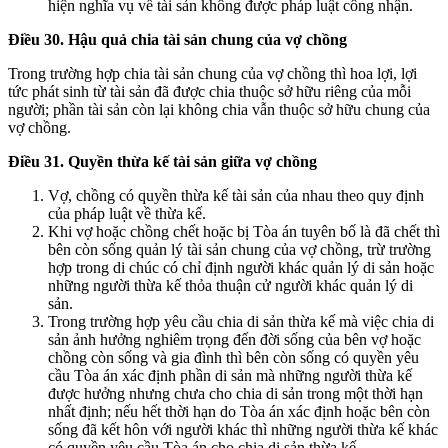
hiện nghĩa vụ về tài sản không được pháp luật công nhận.
Điều 30. Hậu quả chia tài sản chung của vợ chồng
Trong trường hợp chia tài sản chung của vợ chồng thì hoa lợi, lợi
tức phát sinh từ tài sản đã được chia thuộc sở hữu riêng của mỗi
người; phần tài sản còn lại không chia vẫn thuộc sở hữu chung của
vợ chồng.
Điều 31. Quyền thừa kế tài sản giữa vợ chồng
Vợ, chồng có quyền thừa kế tài sản của nhau theo quy định
của pháp luật về thừa kế.
Khi vợ hoặc chồng chết hoặc bị Tòa án tuyên bố là đã chết thì
bên còn sống quản lý tài sản chung của vợ chồng, trừ trường
hợp trong di chúc có chỉ định người khác quản lý di sản hoặc
những người thừa kế thỏa thuận cử người khác quản lý di
sản.
Trong trường hợp yêu cầu chia di sản thừa kế mà việc chia di
sản ảnh hưởng nghiêm trọng đến đời sống của bên vợ hoặc
chồng còn sống và gia đình thì bên còn sống có quyền yêu
cầu Tòa án xác định phần di sản mà những người thừa kế
được hưởng nhưng chưa cho chia di sản trong một thời hạn
nhất định; nếu hết thời hạn do Tòa án xác định hoặc bên còn
sống đã kết hôn với người khác thì những người thừa kế khác
có quyền yêu cầu Tòa án cho chia di sản thừa kế.