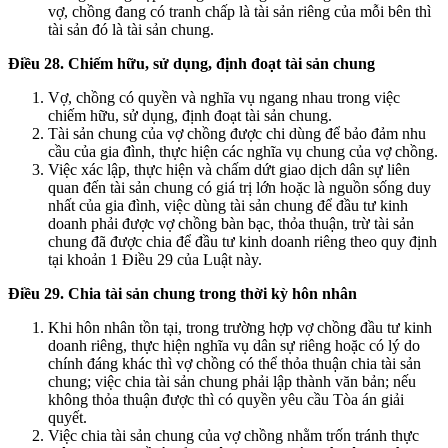
vợ, chồng đang có tranh chấp là tài sản riêng của mỗi bên thì
tài sản đó là tài sản chung.
Điều 28. Chiếm hữu, sử dụng, định đoạt tài sản chung
Vợ, chồng có quyền và nghĩa vụ ngang nhau trong việc
chiếm hữu, sử dụng, định đoạt tài sản chung.
Tài sản chung của vợ chồng được chi dùng để bảo đảm nhu
cầu của gia đình, thực hiện các nghĩa vụ chung của vợ chồng.
Việc xác lập, thực hiện và chấm dứt giao dịch dân sự liên
quan đến tài sản chung có giá trị lớn hoặc là nguồn sống duy
nhất của gia đình, việc dùng tài sản chung để đầu tư kinh
doanh phải được vợ chồng bàn bạc, thỏa thuận, trừ tài sản
chung đã được chia để đầu tư kinh doanh riêng theo quy định
tại khoản 1 Điều 29 của Luật này.
Điều 29. Chia tài sản chung trong thời kỳ hôn nhân
Khi hôn nhân tồn tại, trong trường hợp vợ chồng đầu tư kinh
doanh riêng, thực hiện nghĩa vụ dân sự riêng hoặc có lý do
chính đáng khác thì vợ chồng có thể thỏa thuận chia tài sản
chung; việc chia tài sản chung phải lập thành văn bản; nếu
không thỏa thuận được thì có quyền yêu cầu Tòa án giải
quyết.
Việc chia tài sản chung của vợ chồng nhằm trốn tránh thực