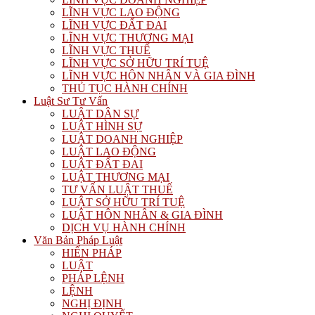
LĨNH VỰC LAO ĐỘNG
LĨNH VỰC ĐẤT ĐAI
LĨNH VỰC THƯƠNG MẠI
LĨNH VỰC THUẾ
LĨNH VỰC SỞ HỮU TRÍ TUỆ
LĨNH VỰC HÔN NHÂN VÀ GIA ĐÌNH
THỦ TỤC HÀNH CHÍNH
Luật Sư Tư Vấn
LUẬT DÂN SỰ
LUẬT HÌNH SỰ
LUẬT DOANH NGHIỆP
LUẬT LAO ĐỘNG
LUẬT ĐẤT ĐAI
LUẬT THƯƠNG MẠI
TƯ VẤN LUẬT THUẾ
LUẬT SỞ HỮU TRÍ TUỆ
LUẬT HÔN NHÂN & GIA ĐÌNH
DỊCH VỤ HÀNH CHÍNH
Văn Bản Pháp Luật
HIẾN PHÁP
LUẬT
PHÁP LỆNH
LỆNH
NGHỊ ĐỊNH