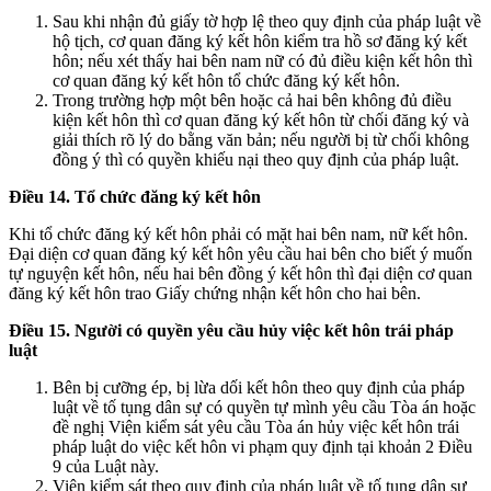
Sau khi nhận đủ giấy tờ hợp lệ theo quy định của pháp luật về
hộ tịch, cơ quan đăng ký kết hôn kiểm tra hồ sơ đăng ký kết
hôn; nếu xét thấy hai bên nam nữ có đủ điều kiện kết hôn thì
cơ quan đăng ký kết hôn tổ chức đăng ký kết hôn.
Trong trường hợp một bên hoặc cả hai bên không đủ điều
kiện kết hôn thì cơ quan đăng ký kết hôn từ chối đăng ký và
giải thích rõ lý do bằng văn bản; nếu người bị từ chối không
đồng ý thì có quyền khiếu nại theo quy định của pháp luật.
Điều 14. Tổ chức đăng ký kết hôn
Khi tổ chức đăng ký kết hôn phải có mặt hai bên nam, nữ kết hôn.
Đại diện cơ quan đăng ký kết hôn yêu cầu hai bên cho biết ý muốn
tự nguyện kết hôn, nếu hai bên đồng ý kết hôn thì đại diện cơ quan
đăng ký kết hôn trao Giấy chứng nhận kết hôn cho hai bên.
Điều 15. Người có quyền yêu cầu hủy việc kết hôn trái pháp
luật
Bên bị cưỡng ép, bị lừa dối kết hôn theo quy định của pháp
luật về tố tụng dân sự có quyền tự mình yêu cầu Tòa án hoặc
đề nghị Viện kiểm sát yêu cầu Tòa án hủy việc kết hôn trái
pháp luật do việc kết hôn vi phạm quy định tại khoản 2 Điều
9 của Luật này.
Viện kiểm sát theo quy định của pháp luật về tố tụng dân sự