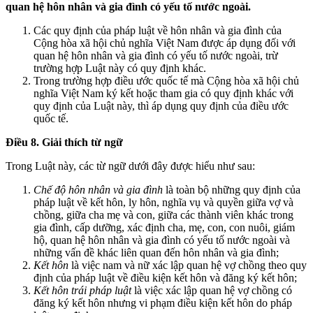
quan hệ hôn nhân và gia đình có yếu tố nước ngoài.
Các quy định của pháp luật về hôn nhân và gia đình của
Cộng hòa xã hội chủ nghĩa Việt Nam được áp dụng đối với
quan hệ hôn nhân và gia đình có yếu tố nước ngoài, trừ
trường hợp Luật này có quy định khác.
Trong trường hợp điều ước quốc tế mà Cộng hòa xã hội chủ
nghĩa Việt Nam ký kết hoặc tham gia có quy định khác với
quy định của Luật này, thì áp dụng quy định của điều ước
quốc tế.
Điều 8. Giải thích từ ngữ
Trong Luật này, các từ ngữ dưới đây được hiểu như sau:
Chế độ hôn nhân và gia đình
là toàn bộ những quy định của
pháp luật về kết hôn, ly hôn, nghĩa vụ và quyền giữa vợ và
chồng, giữa cha mẹ và con, giữa các thành viên khác trong
gia đình, cấp dưỡng, xác định cha, mẹ, con, con nuôi, giám
hộ, quan hệ hôn nhân và gia đình có yếu tố nước ngoài và
những vấn đề khác liên quan đến hôn nhân và gia đình;
Kết hôn
là việc nam và nữ xác lập quan hệ vợ chồng theo quy
định của pháp luật về điều kiện kết hôn và đăng ký kết hôn;
Kết hôn trái pháp luật
là việc xác lập quan hệ vợ chồng có
đăng ký kết hôn nhưng vi phạm điều kiện kết hôn do pháp