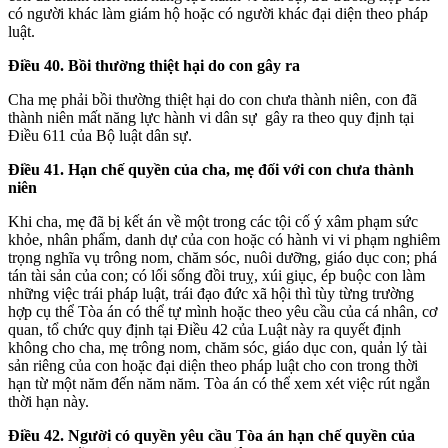
có người khác làm giám hộ hoặc có người khác đại diện theo pháp
luật.
Điều 40. Bồi thường thiệt hại do con gây ra
Cha mẹ phải bồi thường thiệt hại do con chưa thành niên, con đã
thành niên mất năng lực hành vi dân sự gây ra theo quy định tại
Điều 611 của Bộ luật dân sự.
Điều 41. Hạn chế quyền của cha, mẹ đối với con chưa thành
niên
Khi cha, mẹ đã bị kết án về một trong các tội cố ý xâm phạm sức
khỏe, nhân phẩm, danh dự của con hoặc có hành vi vi phạm nghiêm
trọng nghĩa vụ trông nom, chăm sóc, nuôi dưỡng, giáo dục con; phá
tán tài sản của con; có lối sống đồi truỵ, xúi giục, ép buộc con làm
những việc trái pháp luật, trái đạo đức xã hội thì tùy từng trường
hợp cụ thể Tòa án có thể tự mình hoặc theo yêu cầu của cá nhân, cơ
quan, tổ chức quy định tại Điều 42 của Luật này ra quyết định
không cho cha, mẹ trông nom, chăm sóc, giáo dục con, quản lý tài
sản riêng của con hoặc đại diện theo pháp luật cho con trong thời
hạn từ một năm đến năm năm. Tòa án có thể xem xét việc rút ngắn
thời hạn này.
Điều 42. Người có quyền yêu cầu Tòa án hạn chế quyền của