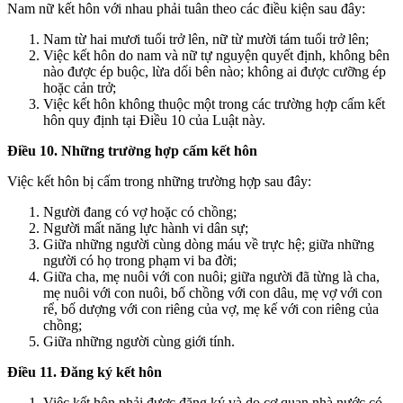
Nam nữ kết hôn với nhau phải tuân theo các điều kiện sau đây:
Nam từ hai mươi tuổi trở lên, nữ từ mười tám tuổi trở lên;
Việc kết hôn do nam và nữ tự nguyện quyết định, không bên
nào được ép buộc, lừa dối bên nào; không ai được cưỡng ép
hoặc cản trở;
Việc kết hôn không thuộc một trong các trường hợp cấm kết
hôn quy định tại Điều 10 của Luật này.
Điều 10. Những trường hợp cấm kết hôn
Việc kết hôn bị cấm trong những trường hợp sau đây:
Người đang có vợ hoặc có chồng;
Người mất năng lực hành vi dân sự;
Giữa những người cùng dòng máu về trực hệ; giữa những
người có họ trong phạm vi ba đời;
Giữa cha, mẹ nuôi với con nuôi; giữa người đã từng là cha,
mẹ nuôi với con nuôi, bố chồng với con dâu, mẹ vợ với con
rể, bố dượng với con riêng của vợ, mẹ kế với con riêng của
chồng;
Giữa những người cùng giới tính.
Điều 11. Đăng ký kết hôn
Việc kết hôn phải được đăng ký và do cơ quan nhà nước có