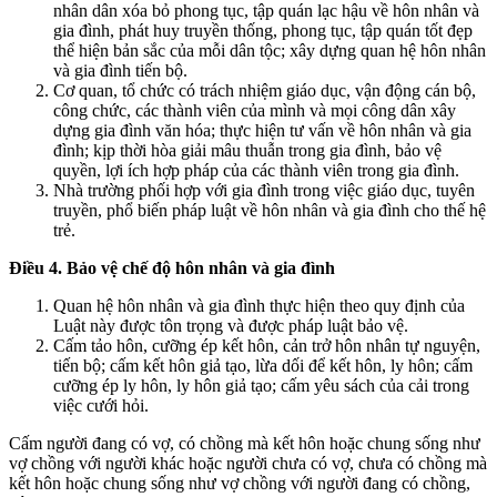
nhân dân xóa bỏ phong tục, tập quán lạc hậu về hôn nhân và
gia đình, phát huy truyền thống, phong tục, tập quán tốt đẹp
thể hiện bản sắc của mỗi dân tộc; xây dựng quan hệ hôn nhân
và gia đình tiến bộ.
Cơ quan, tổ chức có trách nhiệm giáo dục, vận động cán bộ,
công chức, các thành viên của mình và mọi công dân xây
dựng gia đình văn hóa; thực hiện tư vấn về hôn nhân và gia
đình; kịp thời hòa giải mâu thuẫn trong gia đình, bảo vệ
quyền, lợi ích hợp pháp của các thành viên trong gia đình.
Nhà trường phối hợp với gia đình trong việc giáo dục, tuyên
truyền, phổ biến pháp luật về hôn nhân và gia đình cho thế hệ
trẻ.
Điều 4. Bảo vệ chế độ hôn nhân và gia đình
Quan hệ hôn nhân và gia đình thực hiện theo quy định của
Luật này được tôn trọng và được pháp luật bảo vệ.
Cấm tảo hôn, cưỡng ép kết hôn, cản trở hôn nhân tự nguyện,
tiến bộ; cấm kết hôn giả tạo, lừa dối để kết hôn, ly hôn; cấm
cưỡng ép ly hôn, ly hôn giả tạo; cấm yêu sách của cải trong
việc cưới hỏi.
Cấm người đang có vợ, có chồng mà kết hôn hoặc chung sống như
vợ chồng với người khác hoặc người chưa có vợ, chưa có chồng mà
kết hôn hoặc chung sống như vợ chồng với người đang có chồng,