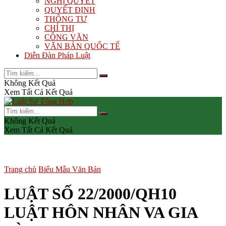
NGHỊ QUYẾT
QUYẾT ĐỊNH
THÔNG TƯ
CHỈ THỊ
CÔNG VĂN
VĂN BẢN QUỐC TẾ
Diễn Đàn Pháp Luật
Không Kết Quả
Xem Tất Cả Kết Quả
Không Kết Quả
Xem Tất Cả Kết Quả
Trang chủ
Biểu Mẫu Văn Bản
LUẬT SỐ 22/2000/QH10
LUẬT HÔN NHÂN VA GIA