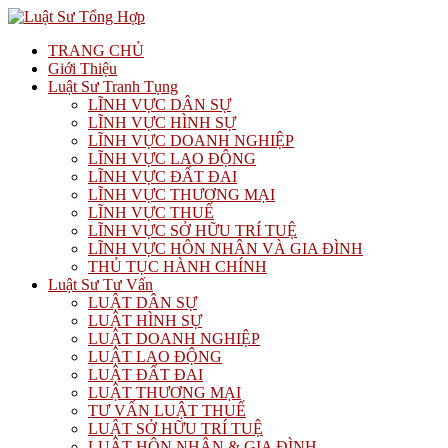
TRANG CHỦ
Giới Thiệu
Luật Sư Tranh Tụng
LĨNH VỰC DÂN SỰ
LĨNH VỰC HÌNH SỰ
LĨNH VỰC DOANH NGHIỆP
LĨNH VỰC LAO ĐỘNG
LĨNH VỰC ĐẤT ĐAI
LĨNH VỰC THƯƠNG MẠI
LĨNH VỰC THUẾ
LĨNH VỰC SỞ HỮU TRÍ TUỆ
LĨNH VỰC HÔN NHÂN VÀ GIA ĐÌNH
THỦ TỤC HÀNH CHÍNH
Luật Sư Tư Vấn
LUẬT DÂN SỰ
LUẬT HÌNH SỰ
LUẬT DOANH NGHIỆP
LUẬT LAO ĐỘNG
LUẬT ĐẤT ĐAI
LUẬT THƯƠNG MẠI
TƯ VẤN LUẬT THUẾ
LUẬT SỞ HỮU TRÍ TUỆ
LUẬT HÔN NHÂN & GIA ĐÌNH