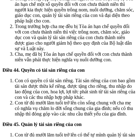
án hạn chế một số quyền đối với con chưa thành niên thì
người kia thực hiện quyền trông nom, nuôi dưỡng, chăm sóc,
giáo dục con, quản lý tài sản riêng của con và đại diện theo
pháp luật cho con.
Trong trường hợp cha mẹ đều bị Tòa án hạn chế quyền đối
với con chưa thành niên thì việc trông nom, chăm sóc, giáo
dục con và quản lý tài sản riêng của con chưa thành niên
được giao cho người giám hộ theo quy định của Bộ luật dân
sự và Luật này.
Cha, mẹ đã bị Tòa án hạn chế quyền đối với con chưa thành
niên vẫn phải thực hiện nghĩa vụ nuôi dưỡng con.
Điều 44. Quyền có tài sản riêng của con
Con có quyền có tài sản riêng. Tài sản riêng của con bao gồm
tài sản được thừa kế riêng, được tặng cho riêng, thu nhập do
lao động của con, hoa lợi, lợi tức phát sinh từ tài sản riêng của
con và các thu nhập hợp pháp khác.
Con từ đủ mười lăm tuổi trở lên còn sống chung với cha mẹ
có nghĩa vụ chăm lo đời sống chung của gia đình; nếu có thu
nhập thì đóng góp vào các nhu cầu thiết yếu của gia đình.
Điều 45. Quản lý tài sản riêng của con
Con từ đủ mười lăm tuổi trở lên có thể tự mình quản lý tài sản