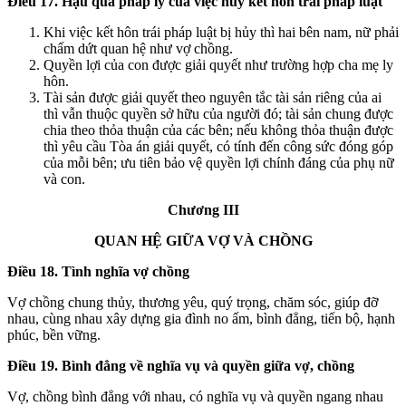
Điều 17. Hậu quả pháp lý của việc hủy kết hôn trái pháp luật
Khi việc kết hôn trái pháp luật bị hủy thì hai bên nam, nữ phải
chấm dứt quan hệ như vợ chồng.
Quyền lợi của con được giải quyết như trường hợp cha mẹ ly
hôn.
Tài sản được giải quyết theo nguyên tắc tài sản riêng của ai
thì vẫn thuộc quyền sở hữu của người đó; tài sản chung được
chia theo thỏa thuận của các bên; nếu không thỏa thuận được
thì yêu cầu Tòa án giải quyết, có tính đến công sức đóng góp
của mỗi bên; ưu tiên bảo vệ quyền lợi chính đáng của phụ nữ
và con.
Chương III
QUAN HỆ GIỮA VỢ VÀ CHỒNG
Điều 18. Tình nghĩa vợ chồng
Vợ chồng chung thủy, thương yêu, quý trọng, chăm sóc, giúp đỡ
nhau, cùng nhau xây dựng gia đình no ấm, bình đẳng, tiến bộ, hạnh
phúc, bền vững.
Điều 19. Bình đẳng về nghĩa vụ và quyền giữa vợ, chồng
Vợ, chồng bình đẳng với nhau, có nghĩa vụ và quyền ngang nhau