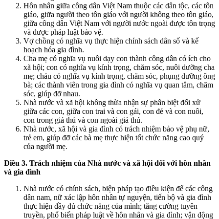
Hôn nhân giữa công dân Việt Nam thuộc các dân tộc, các tôn
giáo, giữa người theo tôn giáo với người không theo tôn giáo,
giữa công dân Việt Nam với người nước ngoài được tôn trọng
và được pháp luật bảo vệ.
Vợ chồng có nghĩa vụ thực hiện chính sách dân số và kế
hoạch hóa gia đình.
Cha mẹ có nghĩa vụ nuôi dạy con thành công dân có ích cho
xã hội; con có nghĩa vụ kính trọng, chăm sóc, nuôi dưỡng cha
mẹ; cháu có nghĩa vụ kính trọng, chăm sóc, phụng dưỡng ông
bà; các thành viên trong gia đình có nghĩa vụ quan tâm, chăm
sóc, giúp đỡ nhau.
Nhà nước và xã hội không thừa nhận sự phân biệt đối xử
giữa các con, giữa con trai và con gái, con đẻ và con nuôi,
con trong giá thú và con ngoài giá thú.
Nhà nước, xã hội và gia đình có trách nhiệm bảo vệ phụ nữ,
trẻ em, giúp đỡ các bà mẹ thực hiện tốt chức năng cao quý
của người mẹ.
Điều 3. Trách nhiệm của Nhà nước và xã hội đối với hôn nhân
và gia đình
Nhà nước có chính sách, biện pháp tạo điều kiện để các công
dân nam, nữ xác lập hôn nhân tự nguyện, tiến bộ và gia đình
thực hiện đầy đủ chức năng của mình; tăng cường tuyên
truyền, phổ biến pháp luật về hôn nhân và gia đình; vận động