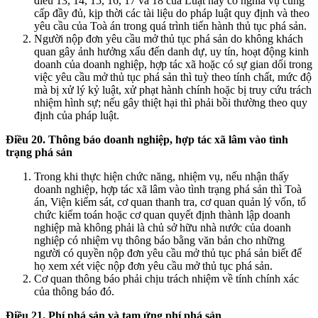
điều 13, 14, 15, 16, 17 và 18 của Luật này có nghĩa vụ cung
cấp đầy đủ, kịp thời các tài liệu do pháp luật quy định và theo
yêu cầu của Toà án trong quá trình tiến hành thủ tục phá sản.
Người nộp đơn yêu cầu mở thủ tục phá sản do không khách
quan gây ảnh hưởng xấu đến danh dự, uy tín, hoạt động kinh
doanh của doanh nghiệp, hợp tác xã hoặc có sự gian dối trong
việc yêu cầu mở thủ tục phá sản thì tuỳ theo tính chất, mức độ
mà bị xử lý kỷ luật, xử phạt hành chính hoặc bị truy cứu trách
nhiệm hình sự; nếu gây thiệt hại thì phải bồi thường theo quy
định của pháp luật.
Điều 20. Thông báo doanh nghiệp, hợp tác xã lâm vào tình
trạng phá sản
Trong khi thực hiện chức năng, nhiệm vụ, nếu nhận thấy
doanh nghiệp, hợp tác xã lâm vào tình trạng phá sản thì Toà
án, Viện kiểm sát, cơ quan thanh tra, cơ quan quản lý vốn, tổ
chức kiểm toán hoặc cơ quan quyết định thành lập doanh
nghiệp mà không phải là chủ sở hữu nhà nước của doanh
nghiệp có nhiệm vụ thông báo bằng văn bản cho những
người có quyền nộp đơn yêu cầu mở thủ tục phá sản biết để
họ xem xét việc nộp đơn yêu cầu mở thủ tục phá sản.
Cơ quan thông báo phải chịu trách nhiệm về tính chính xác
của thông báo đó.
Điều 21. Phí phá sản và tạm ứng phí phá sản