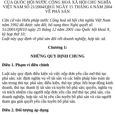
CỦA QUỐC HỘI NƯỚC CỘNG HOÀ XÃ HỘI CHỦ NGHĨA
VIỆT NAM SỐ 21/2004/QH11 NGÀY 15 THÁNG 6 NĂM 2004
VỀ PHÁ SẢN
Căn cứ vào Hiến pháp nước Cộng hoà xã hội chủ nghĩa Việt Nam
năm 1992 đã được sửa đổi, bổ sung theo Nghị quyết số
51/2001/QH10 ngày 25 tháng 12 năm 2001 của Quốc hội khoá X,
kỳ họp thứ 10;
Luật này quy định về phá sản đối với doanh nghiệp, hợp tác xã.
Chương 1:
NHỮNG QUY ĐỊNH CHUNG
Điều 1. Phạm vi điều chỉnh
Luật này quy định điều kiện và việc nộp đơn yêu cầu mở thủ tục
phá sản; xác định nghĩa vụ về tài sản và các biện pháp bảo toàn tài
sản trong thủ tục phá sản; điều kiện, thủ tục phục hồi hoạt động kinh
doanh, thủ tục thanh lý tài sản và tuyên bố phá sản; quyền, nghĩa vụ
và trách nhiệm của người nộp đơn yêu cầu mở thủ tục phá sản, của
doanh nghiệp, hợp tác xã bị yêu cầu tuyên bố phá sản và của người
tham gia giải quyết yêu cầu tuyên bố phá sản.
Điều 2. Đối tượng áp dụng