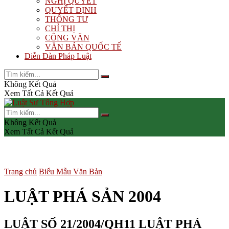
NGHỊ QUYẾT
QUYẾT ĐỊNH
THÔNG TƯ
CHỈ THỊ
CÔNG VĂN
VĂN BẢN QUỐC TẾ
Diễn Đàn Pháp Luật
Không Kết Quả
Xem Tất Cả Kết Quả
Không Kết Quả
Xem Tất Cả Kết Quả
Trang chủ
Biểu Mẫu Văn Bản
LUẬT PHÁ SẢN 2004
LUẬT SỐ 21/2004/QH11 LUẬT PHÁ