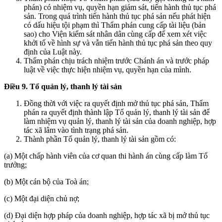
phán) có nhiệm vụ, quyền hạn giám sát, tiến hành thủ tục phá
sản. Trong quá trình tiến hành thủ tục phá sản nếu phát hiện
có dấu hiệu tội phạm thì Thẩm phán cung cấp tài liệu (bản
sao) cho Viện kiểm sát nhân dân cùng cấp để xem xét việc
khởi tố về hình sự và vẫn tiến hành thủ tục phá sản theo quy
định của Luật này.
Thẩm phán chịu trách nhiệm trước Chánh án và trước pháp
luật về việc thực hiện nhiệm vụ, quyền hạn của mình.
Điều 9. Tổ quản lý, thanh lý tài sản
Đồng thời với việc ra quyết định mở thủ tục phá sản, Thẩm
phán ra quyết định thành lập Tổ quản lý, thanh lý tài sản để
làm nhiệm vụ quản lý, thanh lý tài sản của doanh nghiệp, hợp
tác xã lâm vào tình trạng phá sản.
Thành phần Tổ quản lý, thanh lý tài sản gồm có:
(a) Một chấp hành viên của cơ quan thi hành án cùng cấp làm Tổ
trưởng;
(b) Một cán bộ của Toà án;
(c) Một đại diện chủ nợ;
(d) Đại diện hợp pháp của doanh nghiệp, hợp tác xã bị mở thủ tục