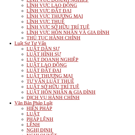
LĨNH VỰC LAO ĐỘNG
LĨNH VỰC ĐẤT ĐAI
LĨNH VỰC THƯƠNG MẠI
LĨNH VỰC THUẾ
LĨNH VỰC SỞ HỮU TRÍ TUỆ
LĨNH VỰC HÔN NHÂN VÀ GIA ĐÌNH
THỦ TỤC HÀNH CHÍNH
Luật Sư Tư Vấn
LUẬT DÂN SỰ
LUẬT HÌNH SỰ
LUẬT DOANH NGHIỆP
LUẬT LAO ĐỘNG
LUẬT ĐẤT ĐAI
LUẬT THƯƠNG MẠI
TƯ VẤN LUẬT THUẾ
LUẬT SỞ HỮU TRÍ TUỆ
LUẬT HÔN NHÂN & GIA ĐÌNH
DỊCH VỤ HÀNH CHÍNH
Văn Bản Pháp Luật
HIẾN PHÁP
LUẬT
PHÁP LỆNH
LỆNH
NGHỊ ĐỊNH