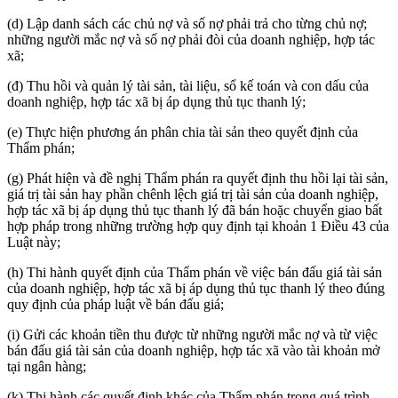
(d) Lập danh sách các chủ nợ và số nợ phải trả cho từng chủ nợ;
những người mắc nợ và số nợ phải đòi của doanh nghiệp, hợp tác
xã;
(đ) Thu hồi và quản lý tài sản, tài liệu, sổ kế toán và con dấu của
doanh nghiệp, hợp tác xã bị áp dụng thủ tục thanh lý;
(e) Thực hiện phương án phân chia tài sản theo quyết định của
Thẩm phán;
(g) Phát hiện và đề nghị Thẩm phán ra quyết định thu hồi lại tài sản,
giá trị tài sản hay phần chênh lệch giá trị tài sản của doanh nghiệp,
hợp tác xã bị áp dụng thủ tục thanh lý đã bán hoặc chuyển giao bất
hợp pháp trong những trường hợp quy định tại khoản 1 Điều 43 của
Luật này;
(h) Thi hành quyết định của Thẩm phán về việc bán đấu giá tài sản
của doanh nghiệp, hợp tác xã bị áp dụng thủ tục thanh lý theo đúng
quy định của pháp luật về bán đấu giá;
(i) Gửi các khoản tiền thu được từ những người mắc nợ và từ việc
bán đấu giá tài sản của doanh nghiệp, hợp tác xã vào tài khoản mở
tại ngân hàng;
(k) Thi hành các quyết định khác của Thẩm phán trong quá trình