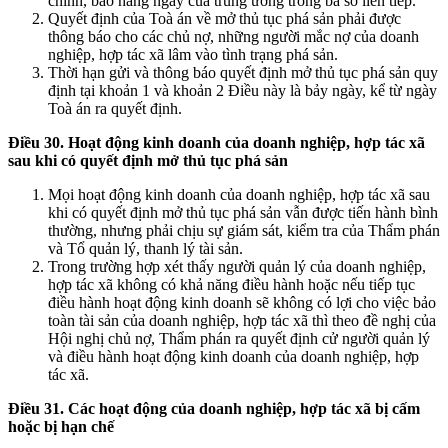
chính, báo hàng ngày của trung ương trong ba số liên tiếp.
Quyết định của Toà án về mở thủ tục phá sản phải được
thông báo cho các chủ nợ, những người mắc nợ của doanh
nghiệp, hợp tác xã lâm vào tình trạng phá sản.
Thời hạn gửi và thông báo quyết định mở thủ tục phá sản quy
định tại khoản 1 và khoản 2 Điều này là bảy ngày, kể từ ngày
Toà án ra quyết định.
Điều 30. Hoạt động kinh doanh của doanh nghiệp, hợp tác xã
sau khi có quyết định mở thủ tục phá
sản
Mọi hoạt động kinh doanh của doanh nghiệp, hợp tác xã sau
khi có quyết định mở thủ tục phá sản vẫn được tiến hành bình
thường, nhưng phải chịu sự giám sát, kiểm tra của Thẩm phán
và Tổ quản lý, thanh lý tài sản.
Trong trường hợp xét thấy người quản lý của doanh nghiệp,
hợp tác xã không có khả năng điều hành hoặc nếu tiếp tục
điều hành hoạt động kinh doanh sẽ không có lợi cho việc bảo
toàn tài sản của doanh nghiệp, hợp tác xã thì theo đề nghị của
Hội nghị chủ nợ, Thẩm phán ra quyết định cử người quản lý
và điều hành hoạt động kinh doanh của doanh nghiệp, hợp
tác xã.
Điều 31. Các hoạt động của doanh nghiệp, hợp tác xã bị cấm
hoặc bị hạn chế