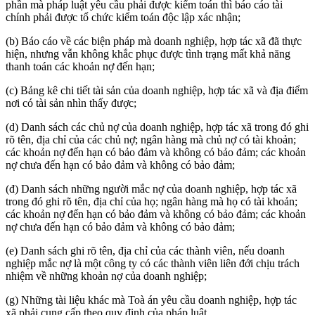
phần mà pháp luật yêu cầu phải được kiểm toán thì báo cáo tài
chính phải được tổ chức kiểm toán độc lập xác nhận;
(b) Báo cáo về các biện pháp mà doanh nghiệp, hợp tác xã đã thực
hiện, nhưng vẫn không khắc phục được tình trạng mất khả năng
thanh toán các khoản nợ đến hạn;
(c) Bảng kê chi tiết tài sản của doanh nghiệp, hợp tác xã và địa điểm
nơi có tài sản nhìn thấy được;
(d) Danh sách các chủ nợ của doanh nghiệp, hợp tác xã trong đó ghi
rõ tên, địa chỉ của các chủ nợ; ngân hàng mà chủ nợ có tài khoản;
các khoản nợ đến hạn có bảo đảm và không có bảo đảm; các khoản
nợ chưa đến hạn có bảo đảm và không có bảo đảm;
(đ) Danh sách những người mắc nợ của doanh nghiệp, hợp tác xã
trong đó ghi rõ tên, địa chỉ của họ; ngân hàng mà họ có tài khoản;
các khoản nợ đến hạn có bảo đảm và không có bảo đảm; các khoản
nợ chưa đến hạn có bảo đảm và không có bảo đảm;
(e) Danh sách ghi rõ tên, địa chỉ của các thành viên, nếu doanh
nghiệp mắc nợ là một công ty có các thành viên liên đới chịu trách
nhiệm về những khoản nợ của doanh nghiệp;
(g) Những tài liệu khác mà Toà án yêu cầu doanh nghiệp, hợp tác
xã phải cung cấp theo quy định của pháp luật.