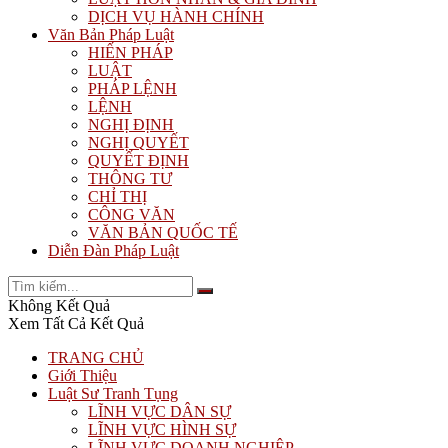
DỊCH VỤ HÀNH CHÍNH
Văn Bản Pháp Luật
HIẾN PHÁP
LUẬT
PHÁP LỆNH
LỆNH
NGHỊ ĐỊNH
NGHỊ QUYẾT
QUYẾT ĐỊNH
THÔNG TƯ
CHỈ THỊ
CÔNG VĂN
VĂN BẢN QUỐC TẾ
Diễn Đàn Pháp Luật
Không Kết Quả
Xem Tất Cả Kết Quả
TRANG CHỦ
Giới Thiệu
Luật Sư Tranh Tụng
LĨNH VỰC DÂN SỰ
LĨNH VỰC HÌNH SỰ
LĨNH VỰC DOANH NGHIỆP