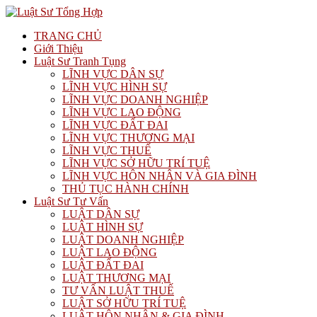
TRANG CHỦ
Giới Thiệu
Luật Sư Tranh Tụng
LĨNH VỰC DÂN SỰ
LĨNH VỰC HÌNH SỰ
LĨNH VỰC DOANH NGHIỆP
LĨNH VỰC LAO ĐỘNG
LĨNH VỰC ĐẤT ĐAI
LĨNH VỰC THƯƠNG MẠI
LĨNH VỰC THUẾ
LĨNH VỰC SỞ HỮU TRÍ TUỆ
LĨNH VỰC HÔN NHÂN VÀ GIA ĐÌNH
THỦ TỤC HÀNH CHÍNH
Luật Sư Tư Vấn
LUẬT DÂN SỰ
LUẬT HÌNH SỰ
LUẬT DOANH NGHIỆP
LUẬT LAO ĐỘNG
LUẬT ĐẤT ĐAI
LUẬT THƯƠNG MẠI
TƯ VẤN LUẬT THUẾ
LUẬT SỞ HỮU TRÍ TUỆ
LUẬT HÔN NHÂN & GIA ĐÌNH