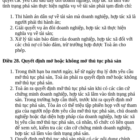
quyết các yêu cầu sau đây đòi doanh nghiệp, hợp tác xã lâm vào
tình trạng phá sản thực hiện nghĩa vụ về tài sản phải tạm đình chỉ:
Thi hành án dân sự về tài sản mà doanh nghiệp, hợp tác xã là
người phải thi hành án;
Giải quyết vụ án đòi doanh nghiệp, hợp tác xã thực hiện
nghĩa vụ về tài sản;
Xử lý tài sản bảo đảm của doanh nghiệp, hợp tác xã đối với
các chủ nợ có bảo đảm, trừ trường hợp được Toà án cho
phép.
Điều 28. Quyết định mở hoặc không mở thủ tục phá sản
Trong thời hạn ba mươi ngày, kể từ ngày thụ lý đơn yêu cầu
mở thủ tục phá sản, Toà án phải ra quyết định mở hoặc không
mở thủ tục phá sản.
Toà án ra quyết định mở thủ tục phá sản khi có các căn cứ
chứng minh doanh nghiệp, hợp tác xã lâm vào tình trạng phá
sản. Trong trường hợp cần thiết, trước khi ra quyết định mở
thủ tục phá sản, Tòa án có thể triệu tập phiên họp với sự tham
gia của người nộp đơn yêu cầu mở thủ tục phá sản, chủ doanh
nghiệp hoặc đại diện hợp pháp của doanh nghiệp, hợp tác xã
bị yêu cầu mở thủ tục phá sản, cá nhân, tổ chức có liên quan
để xem xét, kiểm tra các căn cứ chứng minh doanh nghiệp,
hợp tác xã lâm vào tình trạng phá sản.
Quyết định mở thủ tục phá sản phải có các nội dung chính