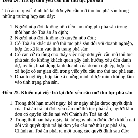
Điều 24. Trả lại đơn yêu cầu mở thủ tục phá sản
Toà án ra quyết định trả lại đơn yêu cầu mở thủ tục phá sản trong
những trường hợp sau đây:
Người nộp đơn không nộp tiền tạm ứng phí phá sản trong
thời hạn do Toà án ấn định;
Người nộp đơn không có quyền nộp đơn;
Có Toà án khác đã mở thủ tục phá sản đối với doanh nghiệp,
hợp tác xã lâm vào tình trạng phá sản;
Có căn cứ rõ ràng cho thấy việc nộp đơn yêu cầu mở thủ tục
phá sản do không khách quan gây ảnh hưởng xấu đến danh
dự, uy tín, hoạt động kinh doanh của doanh nghiệp, hợp tác
xã hoặc có sự gian dối trong việc yêu cầu mở thủ tục phá sản;
Doanh nghiệp, hợp tác xã chứng minh được mình không lâm
vào tình trạng phá sản.
Điều 25. Khiếu nại việc trả lại đơn yêu cầu mở thủ tục phá sản
Trong thời hạn mười ngày, kể từ ngày nhận được quyết định
của Toà án trả lại đơn yêu cầu mở thủ tục phá sản, người làm
đơn có quyền khiếu nại với Chánh án Toà án đó.
Trong thời hạn bảy ngày, kể từ ngày nhận được đơn khiếu nại
đối với quyết định trả lại đơn yêu cầu mở thủ tục phá sản,
Chánh án Toà án phải ra một trong các quyết định sau đây: