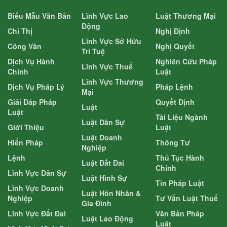
Biểu Mẫu Văn Bản
Lĩnh Vực Lao
Luật Thương Mại
Động
Chỉ Thị
Nghị Định
Lĩnh Vực Sở Hữu
Công Văn
Nghị Quyết
Trí Tuệ
Dịch Vụ Hành
Nghiên Cứu Pháp
Lĩnh Vực Thuế
Chính
Luật
Lĩnh Vực Thương
Dịch Vụ Pháp Lý
Pháp Lệnh
Mại
Giải Đáp Pháp
Quyết Định
Luật
Luật
Tài Liệu Ngành
Luật Dân Sự
Giới Thiệu
Luật
Luật Doanh
Hiến Pháp
Thông Tư
Nghiệp
Lệnh
Thủ Tục Hành
Luật Đất Đai
Chính
Lĩnh Vực Dân Sự
Luật Hình Sự
Tin Pháp Luật
Lĩnh Vực Doanh
Luật Hôn Nhân &
Nghiệp
Tư Vấn Luật Thuế
Gia Đình
Lĩnh Vực Đất Đai
Văn Bản Pháp
Luật Lao Động
Luật