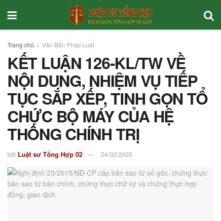
Trang chủ
Văn Bản Pháp Luật
KẾT LUẬN 126-KL/TW VỀ
NỘI DUNG, NHIỆM VỤ TIẾP
TỤC SẮP XẾP, TINH GỌN TỔ
CHỨC BỘ MÁY CỦA HỆ
THỐNG CHÍNH TRỊ
bởi
Luật sư Tổng Hợp 02
24/02/2025