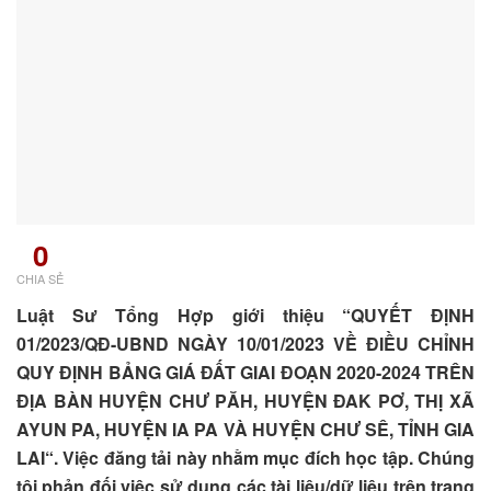
0
CHIA SẺ
Luật Sư Tổng Hợp giới thiệu “QUYẾT ĐỊNH
01/2023/QĐ-UBND NGÀY 10/01/2023 VỀ ĐIỀU CHỈNH
QUY ĐỊNH BẢNG GIÁ ĐẤT GIAI ĐOẠN 2020-2024 TRÊN
ĐỊA BÀN HUYỆN CHƯ PĂH, HUYỆN ĐAK PƠ, THỊ XÃ
AYUN PA, HUYỆN IA PA VÀ HUYỆN CHƯ SÊ, TỈNH GIA
LAI“. Việc đăng tải này nhằm mục đích học tập. Chúng
tôi phản đối việc sử dụng các tài liệu/dữ liệu trên trang