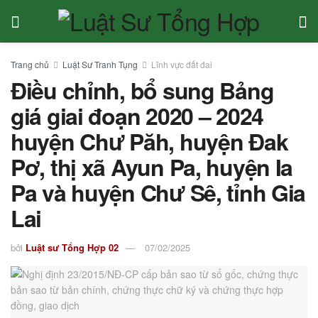
Trang chủ
Luật Sư Tranh Tụng
Lĩnh vực đất đai
Điều chỉnh, bổ sung Bảng
giá giai đoạn 2020 – 2024
huyện Chư Păh, huyện Đak
Pơ, thị xã Ayun Pa, huyện Ia
Pa và huyện Chư Sê, tỉnh Gia
Lai
bởi
Luật sư Tổng Hợp 02
07/02/2025