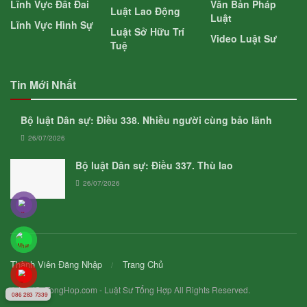
Lĩnh Vực Đất Đai
Văn Bản Pháp
Luật Lao Động
Luật
Lĩnh Vực Hình Sự
Luật Sở Hữu Trí
Video Luật Sư
Tuệ
Tin Mới Nhất
Bộ luật Dân sự: Điều 338. Nhiều người cùng bảo lãnh
26/07/2026
Bộ luật Dân sự: Điều 337. Thù lao
26/07/2026
Thành Viên Đăng Nhập
Trang Chủ
© LuatSuTongHop.com - Luật Sư Tổng Hợp All Rights Reserved.
086 283 7339