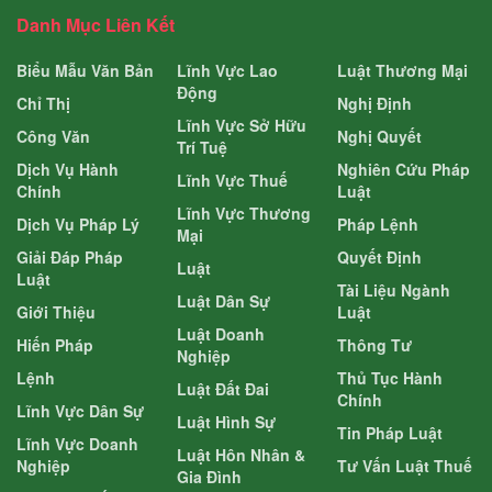
Danh Mục Liên Kết
Biểu Mẫu Văn Bản
Lĩnh Vực Lao
Luật Thương Mại
Động
Chỉ Thị
Nghị Định
Lĩnh Vực Sở Hữu
Công Văn
Nghị Quyết
Trí Tuệ
Dịch Vụ Hành
Nghiên Cứu Pháp
Lĩnh Vực Thuế
Chính
Luật
Lĩnh Vực Thương
Dịch Vụ Pháp Lý
Pháp Lệnh
Mại
Giải Đáp Pháp
Quyết Định
Luật
Luật
Tài Liệu Ngành
Luật Dân Sự
Giới Thiệu
Luật
Luật Doanh
Hiến Pháp
Thông Tư
Nghiệp
Lệnh
Thủ Tục Hành
Luật Đất Đai
Chính
Lĩnh Vực Dân Sự
Luật Hình Sự
Tin Pháp Luật
Lĩnh Vực Doanh
Luật Hôn Nhân &
Nghiệp
Tư Vấn Luật Thuế
Gia Đình