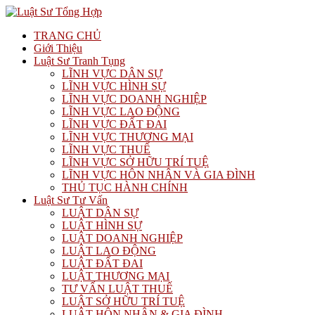
TRANG CHỦ
Giới Thiệu
Luật Sư Tranh Tụng
LĨNH VỰC DÂN SỰ
LĨNH VỰC HÌNH SỰ
LĨNH VỰC DOANH NGHIỆP
LĨNH VỰC LAO ĐỘNG
LĨNH VỰC ĐẤT ĐAI
LĨNH VỰC THƯƠNG MẠI
LĨNH VỰC THUẾ
LĨNH VỰC SỞ HỮU TRÍ TUỆ
LĨNH VỰC HÔN NHÂN VÀ GIA ĐÌNH
THỦ TỤC HÀNH CHÍNH
Luật Sư Tư Vấn
LUẬT DÂN SỰ
LUẬT HÌNH SỰ
LUẬT DOANH NGHIỆP
LUẬT LAO ĐỘNG
LUẬT ĐẤT ĐAI
LUẬT THƯƠNG MẠI
TƯ VẤN LUẬT THUẾ
LUẬT SỞ HỮU TRÍ TUỆ
LUẬT HÔN NHÂN & GIA ĐÌNH