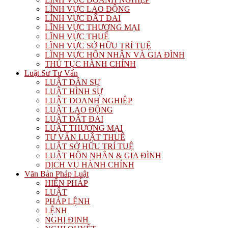
LĨNH VỰC LAO ĐỘNG
LĨNH VỰC ĐẤT ĐAI
LĨNH VỰC THƯƠNG MẠI
LĨNH VỰC THUẾ
LĨNH VỰC SỞ HỮU TRÍ TUỆ
LĨNH VỰC HÔN NHÂN VÀ GIA ĐÌNH
THỦ TỤC HÀNH CHÍNH
Luật Sư Tư Vấn
LUẬT DÂN SỰ
LUẬT HÌNH SỰ
LUẬT DOANH NGHIỆP
LUẬT LAO ĐỘNG
LUẬT ĐẤT ĐAI
LUẬT THƯƠNG MẠI
TƯ VẤN LUẬT THUẾ
LUẬT SỞ HỮU TRÍ TUỆ
LUẬT HÔN NHÂN & GIA ĐÌNH
DỊCH VỤ HÀNH CHÍNH
Văn Bản Pháp Luật
HIẾN PHÁP
LUẬT
PHÁP LỆNH
LỆNH
NGHỊ ĐỊNH