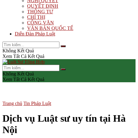
NGHỊ QUYẾT
QUYẾT ĐỊNH
THÔNG TƯ
CHỈ THỊ
CÔNG VĂN
VĂN BẢN QUỐC TẾ
Diễn Đàn Pháp Luật
Không Kết Quả
Xem Tất Cả Kết Quả
Không Kết Quả
Xem Tất Cả Kết Quả
Trang chủ
Tin Pháp Luật
Dịch vụ Luật sư uy tín tại Hà
Nội