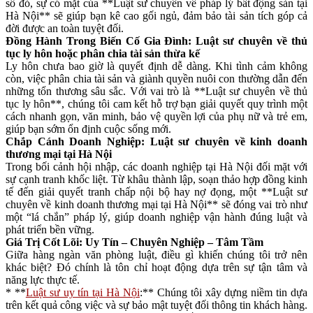
sổ đỏ, sự có mặt của **Luật sư chuyên về pháp lý bất động sản tại
Hà Nội** sẽ giúp bạn kê cao gối ngủ, đảm bảo tài sản tích góp cả
đời được an toàn tuyệt đối.
Đồng Hành Trong Biến Cố Gia Đình: Luật sư chuyên về thủ
tục ly hôn hoặc phân chia tài sản thừa kế
Ly hôn chưa bao giờ là quyết định dễ dàng. Khi tình cảm không
còn, việc phân chia tài sản và giành quyền nuôi con thường dẫn đến
những tổn thương sâu sắc. Với vai trò là **Luật sư chuyên về thủ
tục ly hôn**, chúng tôi cam kết hỗ trợ bạn giải quyết quy trình một
cách nhanh gọn, văn minh, bảo vệ quyền lợi của phụ nữ và trẻ em,
giúp bạn sớm ổn định cuộc sống mới.
Chắp Cánh Doanh Nghiệp: Luật sư chuyên về kinh doanh
thương mại tại Hà Nội
Trong bối cảnh hội nhập, các doanh nghiệp tại Hà Nội đối mặt với
sự cạnh tranh khốc liệt. Từ khâu thành lập, soạn thảo hợp đồng kinh
tế đến giải quyết tranh chấp nội bộ hay nợ đọng, một **Luật sư
chuyên về kinh doanh thương mại tại Hà Nội** sẽ đóng vai trò như
một “lá chắn” pháp lý, giúp doanh nghiệp vận hành đúng luật và
phát triển bền vững.
Giá Trị Cốt Lõi: Uy Tín – Chuyên Nghiệp – Tâm Tầm
Giữa hàng ngàn văn phòng luật, điều gì khiến chúng tôi trở nên
khác biệt? Đó chính là tôn chỉ hoạt động dựa trên sự tận tâm và
năng lực thực tế.
* **
Luật sư uy tín tại Hà Nội
:** Chúng tôi xây dựng niềm tin dựa
trên kết quả công việc và sự bảo mật tuyệt đối thông tin khách hàng.