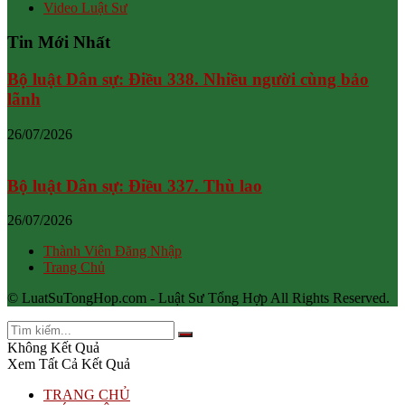
Video Luật Sư
Tin Mới Nhất
Bộ luật Dân sự: Điều 338. Nhiều người cùng bảo
lãnh
26/07/2026
Bộ luật Dân sự: Điều 337. Thù lao
26/07/2026
Thành Viên Đăng Nhập
Trang Chủ
© LuatSuTongHop.com - Luật Sư Tổng Hợp All Rights Reserved.
Không Kết Quả
Xem Tất Cả Kết Quả
TRANG CHỦ