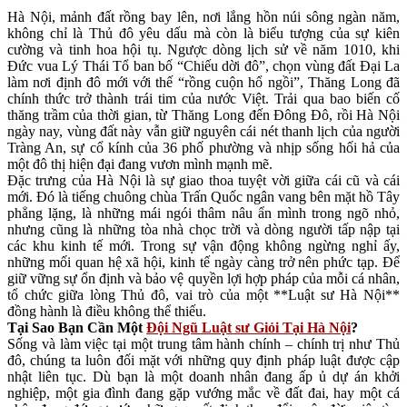
Hà Nội, mảnh đất rồng bay lên, nơi lắng hồn núi sông ngàn năm,
không chỉ là Thủ đô yêu dấu mà còn là biểu tượng của sự kiên
cường và tinh hoa hội tụ. Ngược dòng lịch sử về năm 1010, khi
Đức vua Lý Thái Tổ ban bố “Chiếu dời đô”, chọn vùng đất Đại La
làm nơi định đô mới với thế “rồng cuộn hổ ngồi”, Thăng Long đã
chính thức trở thành trái tim của nước Việt. Trải qua bao biến cố
thăng trầm của thời gian, từ Thăng Long đến Đông Đô, rồi Hà Nội
ngày nay, vùng đất này vẫn giữ nguyên cái nét thanh lịch của người
Tràng An, sự cổ kính của 36 phố phường và nhịp sống hối hả của
một đô thị hiện đại đang vươn mình mạnh mẽ.
Đặc trưng của Hà Nội là sự giao thoa tuyệt vời giữa cái cũ và cái
mới. Đó là tiếng chuông chùa Trấn Quốc ngân vang bên mặt hồ Tây
phẳng lặng, là những mái ngói thâm nâu ẩn mình trong ngõ nhỏ,
nhưng cũng là những tòa nhà chọc trời và dòng người tấp nập tại
các khu kinh tế mới. Trong sự vận động không ngừng nghỉ ấy,
những mối quan hệ xã hội, kinh tế ngày càng trở nên phức tạp. Để
giữ vững sự ổn định và bảo vệ quyền lợi hợp pháp của mỗi cá nhân,
tổ chức giữa lòng Thủ đô, vai trò của một **Luật sư Hà Nội**
đồng hành là điều không thể thiếu.
Tại Sao Bạn Cần Một
Đội Ngũ Luật sư Giỏi Tại Hà Nội
?
Sống và làm việc tại một trung tâm hành chính – chính trị như Thủ
đô, chúng ta luôn đối mặt với những quy định pháp luật được cập
nhật liên tục. Dù bạn là một doanh nhân đang ấp ủ dự án khởi
nghiệp, một gia đình đang gặp vướng mắc về đất đai, hay một cá