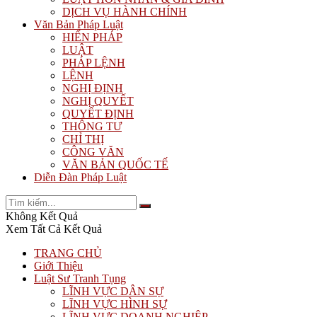
DỊCH VỤ HÀNH CHÍNH
Văn Bản Pháp Luật
HIẾN PHÁP
LUẬT
PHÁP LỆNH
LỆNH
NGHỊ ĐỊNH
NGHỊ QUYẾT
QUYẾT ĐỊNH
THÔNG TƯ
CHỈ THỊ
CÔNG VĂN
VĂN BẢN QUỐC TẾ
Diễn Đàn Pháp Luật
Không Kết Quả
Xem Tất Cả Kết Quả
TRANG CHỦ
Giới Thiệu
Luật Sư Tranh Tụng
LĨNH VỰC DÂN SỰ
LĨNH VỰC HÌNH SỰ
LĨNH VỰC DOANH NGHIỆP