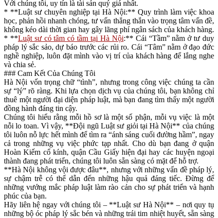
Với chúng tôi, uy tín là tài sản quý giá nhất.
* **Luật sư chuyên nghiệp tại Hà Nội:** Quy trình làm việc khoa
học, phản hồi nhanh chóng, tư vấn thẳng thắn vào trọng tâm vấn đề,
không kéo dài thời gian hay gây lãng phí ngân sách của khách hàng.
* **
Luật sư có tâm có tầm tại Hà Nội
:** Cái “Tầm” nằm ở tư duy
pháp lý sắc sảo, dự báo trước các rủi ro. Cái “Tâm” nằm ở đạo đức
nghề nghiệp, luôn đặt mình vào vị trí của khách hàng để lắng nghe
và chia sẻ.
### Cam Kết Của Chúng Tôi
Hà Nội vốn trọng chữ “tình”, nhưng trong công việc chúng ta cần
sự “lý” rõ ràng. Khi lựa chọn dịch vụ của chúng tôi, bạn không chỉ
thuê một người đại diện pháp luật, mà bạn đang tìm thấy một người
đồng hành đáng tin cậy.
Chúng tôi hiểu rằng mỗi hồ sơ là một số phận, mỗi vụ việc là một
nỗi lo toan. Vì vậy, **Đội ngũ Luật sư giỏi tại Hà Nội** của chúng
tôi luôn nỗ lực hết mình để tìm ra “ánh sáng cuối đường hầm”, ngay
cả trong những vụ việc phức tạp nhất. Cho dù bạn đang ở quận
Hoàn Kiếm cổ kính, quận Cầu Giấy hiện đại hay các huyện ngoại
thành đang phát triển, chúng tôi luôn sẵn sàng có mặt để hỗ trợ.
**Hà Nội không vội được đâu**, nhưng với những vấn đề pháp lý,
sự chậm trễ có thể dẫn đến những hậu quả đáng tiếc. Đừng để
những vướng mắc pháp luật làm rào cản cho sự phát triển và hạnh
phúc của bạn.
Hãy liên hệ ngay với chúng tôi – **Luật sư Hà Nội** – nơi quy tụ
những bộ óc pháp lý sắc bén và những trái tim nhiệt huyết, sẵn sàng