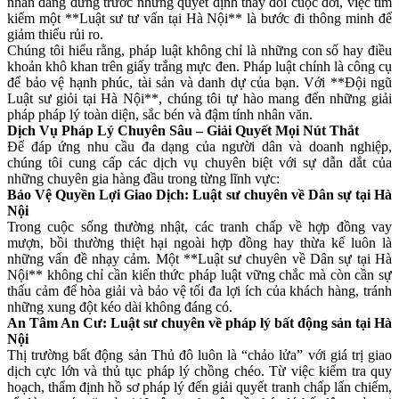
nhân đang đứng trước những quyết định thay đổi cuộc đời, việc tìm
kiếm một **Luật sư tư vấn tại Hà Nội** là bước đi thông minh để
giảm thiểu rủi ro.
Chúng tôi hiểu rằng, pháp luật không chỉ là những con số hay điều
khoản khô khan trên giấy trắng mực đen. Pháp luật chính là công cụ
để bảo vệ hạnh phúc, tài sản và danh dự của bạn. Với **Đội ngũ
Luật sư giỏi tại Hà Nội**, chúng tôi tự hào mang đến những giải
pháp pháp lý toàn diện, sắc bén và đậm tính nhân văn.
Dịch Vụ Pháp Lý Chuyên Sâu – Giải Quyết Mọi Nút Thắt
Để đáp ứng nhu cầu đa dạng của người dân và doanh nghiệp,
chúng tôi cung cấp các dịch vụ chuyên biệt với sự dẫn dắt của
những chuyên gia hàng đầu trong từng lĩnh vực:
Bảo Vệ Quyền Lợi Giao Dịch: Luật sư chuyên về Dân sự tại Hà
Nội
Trong cuộc sống thường nhật, các tranh chấp về hợp đồng vay
mượn, bồi thường thiệt hại ngoài hợp đồng hay thừa kế luôn là
những vấn đề nhạy cảm. Một **Luật sư chuyên về Dân sự tại Hà
Nội** không chỉ cần kiến thức pháp luật vững chắc mà còn cần sự
thấu cảm để hòa giải và bảo vệ tối đa lợi ích của khách hàng, tránh
những xung đột kéo dài không đáng có.
An Tâm An Cư: Luật sư chuyên về pháp lý bất động sản tại Hà
Nội
Thị trường bất động sản Thủ đô luôn là “chảo lửa” với giá trị giao
dịch cực lớn và thủ tục pháp lý chồng chéo. Từ việc kiểm tra quy
hoạch, thẩm định hồ sơ pháp lý đến giải quyết tranh chấp lấn chiếm,