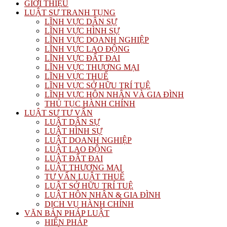
GIỚI THIỆU
LUẬT SƯ TRANH TỤNG
LĨNH VỰC DÂN SỰ
LĨNH VỰC HÌNH SỰ
LĨNH VỰC DOANH NGHIỆP
LĨNH VỰC LAO ĐỘNG
LĨNH VỰC ĐẤT ĐAI
LĨNH VỰC THƯƠNG MẠI
LĨNH VỰC THUẾ
LĨNH VỰC SỞ HỮU TRÍ TUỆ
LĨNH VỰC HÔN NHÂN VÀ GIA ĐÌNH
THỦ TỤC HÀNH CHÍNH
LUẬT SƯ TƯ VẤN
LUẬT DÂN SỰ
LUẬT HÌNH SỰ
LUẬT DOANH NGHIỆP
LUẬT LAO ĐỘNG
LUẬT ĐẤT ĐAI
LUẬT THƯƠNG MẠI
TƯ VẤN LUẬT THUẾ
LUẬT SỞ HỮU TRÍ TUỆ
LUẬT HÔN NHÂN & GIA ĐÌNH
DỊCH VỤ HÀNH CHÍNH
VĂN BẢN PHÁP LUẬT
HIẾN PHÁP