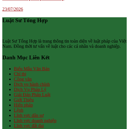
23/07/2026
Luật Sư Tổng Hợp
Luật Sư Tổng Hợp là trang thông tin toàn diện về luật pháp của Việt
Nam. Đồng thời tư vấn về luật cho các cá nhân và doanh nghiệp.
Danh Mục Liên Kết
Biểu Mẫu Văn Bản
Chỉ thị
Công văn
Dịch vụ hành chính
Dịch Vụ Pháp Lý
Giải Đáp Pháp Luật
Giới Thiệu
Hiến pháp
Lệnh
Lĩnh vực dân sự
Lĩnh vực doanh nghiệp
Lĩnh vực đất đai