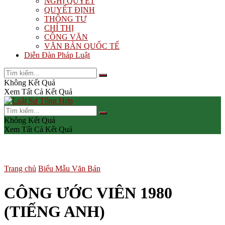
NGHỊ QUYẾT
QUYẾT ĐỊNH
THÔNG TƯ
CHỈ THỊ
CÔNG VĂN
VĂN BẢN QUỐC TẾ
Diễn Đàn Pháp Luật
Không Kết Quả
Xem Tất Cả Kết Quả
Không Kết Quả
Xem Tất Cả Kết Quả
Trang chủ
Biểu Mẫu Văn Bản
CÔNG ƯỚC VIÊN 1980
(TIẾNG ANH)