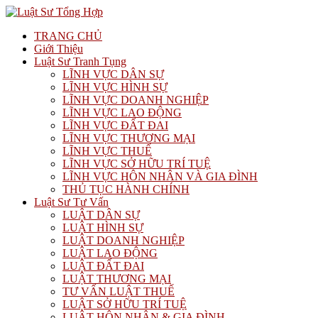
TRANG CHỦ
Giới Thiệu
Luật Sư Tranh Tụng
LĨNH VỰC DÂN SỰ
LĨNH VỰC HÌNH SỰ
LĨNH VỰC DOANH NGHIỆP
LĨNH VỰC LAO ĐỘNG
LĨNH VỰC ĐẤT ĐAI
LĨNH VỰC THƯƠNG MẠI
LĨNH VỰC THUẾ
LĨNH VỰC SỞ HỮU TRÍ TUỆ
LĨNH VỰC HÔN NHÂN VÀ GIA ĐÌNH
THỦ TỤC HÀNH CHÍNH
Luật Sư Tư Vấn
LUẬT DÂN SỰ
LUẬT HÌNH SỰ
LUẬT DOANH NGHIỆP
LUẬT LAO ĐỘNG
LUẬT ĐẤT ĐAI
LUẬT THƯƠNG MẠI
TƯ VẤN LUẬT THUẾ
LUẬT SỞ HỮU TRÍ TUỆ
LUẬT HÔN NHÂN & GIA ĐÌNH