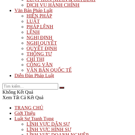
DỊCH VỤ HÀNH CHÍNH
Văn Bản Pháp Luật
HIẾN PHÁP
LUẬT
PHÁP LỆNH
LỆNH
NGHỊ ĐỊNH
NGHỊ QUYẾT
QUYẾT ĐỊNH
THÔNG TƯ
CHỈ THỊ
CÔNG VĂN
VĂN BẢN QUỐC TẾ
Diễn Đàn Pháp Luật
Không Kết Quả
Xem Tất Cả Kết Quả
TRANG CHỦ
Giới Thiệu
Luật Sư Tranh Tụng
LĨNH VỰC DÂN SỰ
LĨNH VỰC HÌNH SỰ
LĨNH VỰC DOANH NGHIỆP