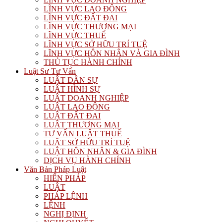
LĨNH VỰC LAO ĐỘNG
LĨNH VỰC ĐẤT ĐAI
LĨNH VỰC THƯƠNG MẠI
LĨNH VỰC THUẾ
LĨNH VỰC SỞ HỮU TRÍ TUỆ
LĨNH VỰC HÔN NHÂN VÀ GIA ĐÌNH
THỦ TỤC HÀNH CHÍNH
Luật Sư Tư Vấn
LUẬT DÂN SỰ
LUẬT HÌNH SỰ
LUẬT DOANH NGHIỆP
LUẬT LAO ĐỘNG
LUẬT ĐẤT ĐAI
LUẬT THƯƠNG MẠI
TƯ VẤN LUẬT THUẾ
LUẬT SỞ HỮU TRÍ TUỆ
LUẬT HÔN NHÂN & GIA ĐÌNH
DỊCH VỤ HÀNH CHÍNH
Văn Bản Pháp Luật
HIẾN PHÁP
LUẬT
PHÁP LỆNH
LỆNH
NGHỊ ĐỊNH