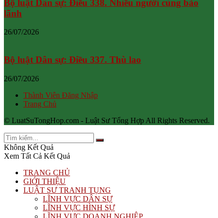
Bộ luật Dân sự: Điều 338. Nhiều người cùng bảo
lãnh
26/07/2026
Bộ luật Dân sự: Điều 337. Thù lao
26/07/2026
Thành Viên Đăng Nhập
Trang Chủ
© LuatSuTongHop.com - Luật Sư Tổng Hợp All Rights Reserved.
Không Kết Quả
Xem Tất Cả Kết Quả
TRANG CHỦ
GIỚI THIỆU
LUẬT SƯ TRANH TỤNG
LĨNH VỰC DÂN SỰ
LĨNH VỰC HÌNH SỰ
LĨNH VỰC DOANH NGHIỆP