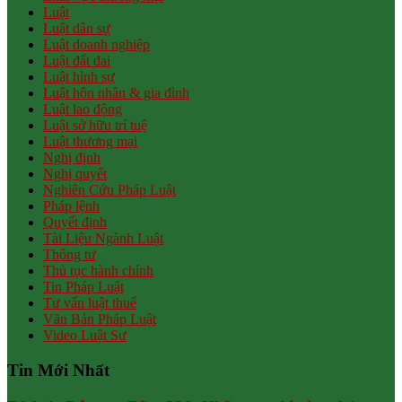
Luật
Luật dân sự
Luật doanh nghiệp
Luật đất đai
Luật hình sự
Luật hôn nhân & gia đình
Luật lao động
Luật sở hữu trí tuệ
Luật thương mại
Nghị định
Nghị quyết
Nghiên Cứu Pháp Luật
Pháp lệnh
Quyết định
Tài Liệu Ngành Luật
Thông tư
Thủ tục hành chính
Tin Pháp Luật
Tư vấn luật thuế
Văn Bản Pháp Luật
Video Luật Sư
Tin Mới Nhất