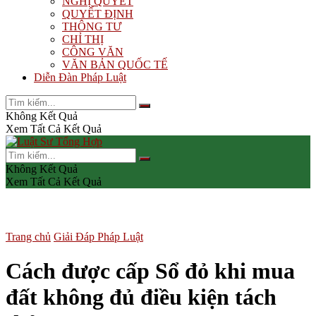
NGHỊ QUYẾT
QUYẾT ĐỊNH
THÔNG TƯ
CHỈ THỊ
CÔNG VĂN
VĂN BẢN QUỐC TẾ
Diễn Đàn Pháp Luật
Không Kết Quả
Xem Tất Cả Kết Quả
Không Kết Quả
Xem Tất Cả Kết Quả
Trang chủ
Giải Đáp Pháp Luật
Cách được cấp Sổ đỏ khi mua
đất không đủ điều kiện tách