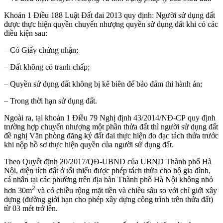
Khoản 1 Điều 188 Luật Đất đai 2013 quy định: Người sử dụng đất
được thực hiện quyền chuyển nhượng quyền sử dụng đất khi có các
điều kiện sau:
– Có Giấy chứng nhận;
– Đất không có tranh chấp;
– Quyền sử dụng đất không bị kê biên để bảo đảm thi hành án;
– Trong thời hạn sử dụng đất.
Ngoài ra, tại khoản 1 Điều 79 Nghị định 43/2014/NĐ-CP quy định
trường hợp chuyển nhượng một phần thửa đất thì người sử dụng đất
đề nghị Văn phòng đăng ký đất đai thực hiện đo đạc tách thửa trước
khi nộp hồ sơ thực hiện quyền của người sử dụng đất.
Theo Quyết định 20/2017/QĐ-UBND của UBND Thành phố Hà
Nội, diện tích đất ở tối thiểu được phép tách thửa cho hộ gia đình,
cá nhân tại các phường trên địa bàn Thành phố Hà Nội không nhỏ
2
hơn 30m
và có chiều rộng mặt tiền và chiều sâu so với chỉ giới xây
dựng (đường giới hạn cho phép xây dựng công trình trên thửa đất)
từ 03 mét trở lên.