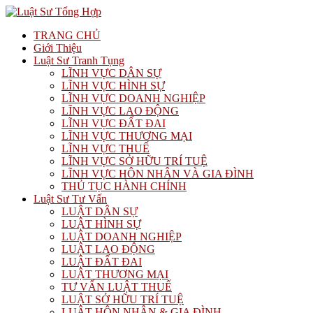
TRANG CHỦ
Giới Thiệu
Luật Sư Tranh Tụng
LĨNH VỰC DÂN SỰ
LĨNH VỰC HÌNH SỰ
LĨNH VỰC DOANH NGHIỆP
LĨNH VỰC LAO ĐỘNG
LĨNH VỰC ĐẤT ĐAI
LĨNH VỰC THƯƠNG MẠI
LĨNH VỰC THUẾ
LĨNH VỰC SỞ HỮU TRÍ TUỆ
LĨNH VỰC HÔN NHÂN VÀ GIA ĐÌNH
THỦ TỤC HÀNH CHÍNH
Luật Sư Tư Vấn
LUẬT DÂN SỰ
LUẬT HÌNH SỰ
LUẬT DOANH NGHIỆP
LUẬT LAO ĐỘNG
LUẬT ĐẤT ĐAI
LUẬT THƯƠNG MẠI
TƯ VẤN LUẬT THUẾ
LUẬT SỞ HỮU TRÍ TUỆ
LUẬT HÔN NHÂN & GIA ĐÌNH