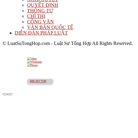
QUYẾT ĐỊNH
THÔNG TƯ
CHỈ THỊ
CÔNG VĂN
VĂN BẢN QUỐC TẾ
DIỄN ĐÀN PHÁP LUẬT
© LuatSuTongHop.com - Luật Sư Tổng Hợp All Rights Reserved.
086 283 7339