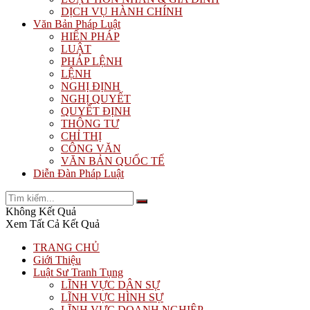
DỊCH VỤ HÀNH CHÍNH
Văn Bản Pháp Luật
HIẾN PHÁP
LUẬT
PHÁP LỆNH
LỆNH
NGHỊ ĐỊNH
NGHỊ QUYẾT
QUYẾT ĐỊNH
THÔNG TƯ
CHỈ THỊ
CÔNG VĂN
VĂN BẢN QUỐC TẾ
Diễn Đàn Pháp Luật
Không Kết Quả
Xem Tất Cả Kết Quả
TRANG CHỦ
Giới Thiệu
Luật Sư Tranh Tụng
LĨNH VỰC DÂN SỰ
LĨNH VỰC HÌNH SỰ
LĨNH VỰC DOANH NGHIỆP