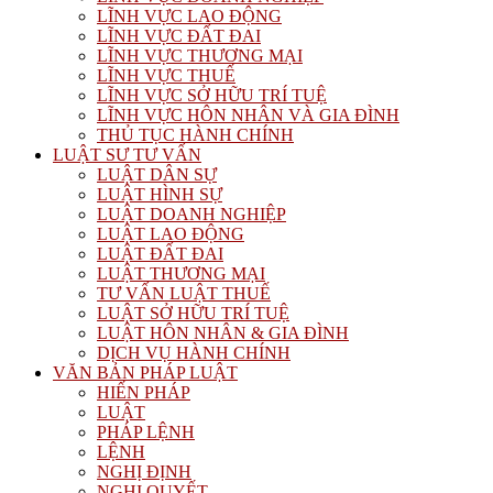
LĨNH VỰC LAO ĐỘNG
LĨNH VỰC ĐẤT ĐAI
LĨNH VỰC THƯƠNG MẠI
LĨNH VỰC THUẾ
LĨNH VỰC SỞ HỮU TRÍ TUỆ
LĨNH VỰC HÔN NHÂN VÀ GIA ĐÌNH
THỦ TỤC HÀNH CHÍNH
LUẬT SƯ TƯ VẤN
LUẬT DÂN SỰ
LUẬT HÌNH SỰ
LUẬT DOANH NGHIỆP
LUẬT LAO ĐỘNG
LUẬT ĐẤT ĐAI
LUẬT THƯƠNG MẠI
TƯ VẤN LUẬT THUẾ
LUẬT SỞ HỮU TRÍ TUỆ
LUẬT HÔN NHÂN & GIA ĐÌNH
DỊCH VỤ HÀNH CHÍNH
VĂN BẢN PHÁP LUẬT
HIẾN PHÁP
LUẬT
PHÁP LỆNH
LỆNH
NGHỊ ĐỊNH
NGHỊ QUYẾT