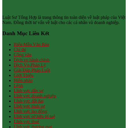
Luật Sư Tổng Hợp là trang thông tin toàn diện về luật pháp của Việt
Nam. Đồng thời tư vấn về luật cho các cá nhân và doanh nghiệp.
Danh Mục Liên Kết
Biểu Mẫu Văn Bản
Chỉ thị
Công văn
Dịch vụ hành chính
Dịch Vụ Pháp Lý
Giải Đáp Pháp Luật
Giới Thiệu
Hiến pháp
Lệnh
Lĩnh vực dân sự
Lĩnh vực doanh nghiệp
Lĩnh vực đất đai
Lĩnh vực hình sự
Lĩnh vực lao động
Lĩnh vực sở hữu trí tuệ
Lĩnh vực thuế
Lĩnh vực thương mại