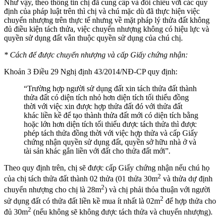
Như vậy, theo thông tin chị đã cung cấp và đối chiếu với các quy
định của pháp luật trên thì chị và chú mặc dù đã thực hiện việc
chuyển nhượng trên thực tế nhưng về mặt pháp lý thửa đất không
đủ điều kiện tách thửa, việc chuyển nhượng không có hiệu lực và
quyền sử dụng đất vẫn thuộc quyền sử dụng của chú chị.
* Cách để được chuyển nhượng và cấp Giấy chứng nhận:
Khoản 3 Điều 29 Nghị định 43/2014/NĐ-CP quy định:
“Trường hợp người sử dụng đất xin tách thửa đất thành
thửa đất có diện tích nhỏ hơn diện tích tối thiểu đồng
thời với việc xin được hợp thửa đất đó với thửa đất
khác liền kề để tạo thành thửa đất mới có diện tích bằng
hoặc lớn hơn diện tích tối thiểu được tách thửa thì được
phép tách thửa đồng thời với việc hợp thửa và cấp Giấy
chứng nhận quyền sử dụng đất, quyền sở hữu nhà ở và
tài sản khác gắn liền với đất cho thửa đất mới”.
Theo quy định trên, chị sẽ được cấp Giấy chứng nhận nếu chú họ
2
của chị tách thửa đất thành 02 thửa (01 thửa 30m
và thửa dự định
2
chuyển nhượng cho chị là 28m
) và chị phải thỏa thuận với người
2
sử dụng đất có thửa đất liền kề mua ít nhất là 02m
để hợp thửa cho
2
đủ 30m
(nếu không sẽ không được tách thửa và chuyển nhượng).