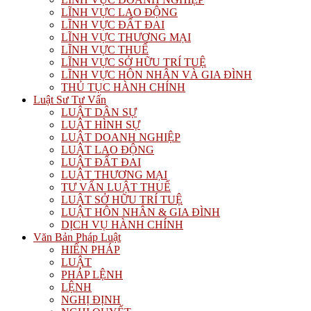
LĨNH VỰC LAO ĐỘNG
LĨNH VỰC ĐẤT ĐAI
LĨNH VỰC THƯƠNG MẠI
LĨNH VỰC THUẾ
LĨNH VỰC SỞ HỮU TRÍ TUỆ
LĨNH VỰC HÔN NHÂN VÀ GIA ĐÌNH
THỦ TỤC HÀNH CHÍNH
Luật Sư Tư Vấn
LUẬT DÂN SỰ
LUẬT HÌNH SỰ
LUẬT DOANH NGHIỆP
LUẬT LAO ĐỘNG
LUẬT ĐẤT ĐAI
LUẬT THƯƠNG MẠI
TƯ VẤN LUẬT THUẾ
LUẬT SỞ HỮU TRÍ TUỆ
LUẬT HÔN NHÂN & GIA ĐÌNH
DỊCH VỤ HÀNH CHÍNH
Văn Bản Pháp Luật
HIẾN PHÁP
LUẬT
PHÁP LỆNH
LỆNH
NGHỊ ĐỊNH