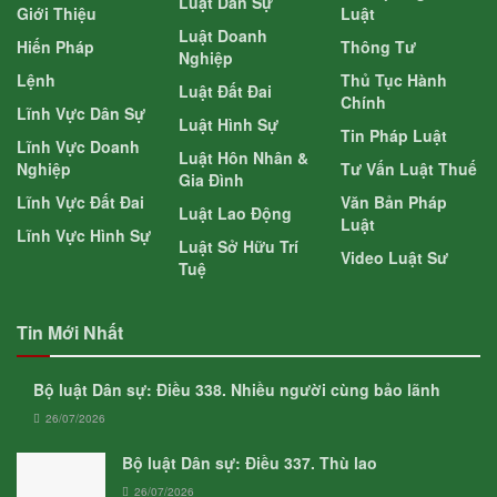
Luật Dân Sự
Giới Thiệu
Luật
Luật Doanh
Hiến Pháp
Thông Tư
Nghiệp
Lệnh
Thủ Tục Hành
Luật Đất Đai
Chính
Lĩnh Vực Dân Sự
Luật Hình Sự
Tin Pháp Luật
Lĩnh Vực Doanh
Luật Hôn Nhân &
Nghiệp
Tư Vấn Luật Thuế
Gia Đình
Lĩnh Vực Đất Đai
Văn Bản Pháp
Luật Lao Động
Luật
Lĩnh Vực Hình Sự
Luật Sở Hữu Trí
Video Luật Sư
Tuệ
Tin Mới Nhất
Bộ luật Dân sự: Điều 338. Nhiều người cùng bảo lãnh
26/07/2026
Bộ luật Dân sự: Điều 337. Thù lao
26/07/2026